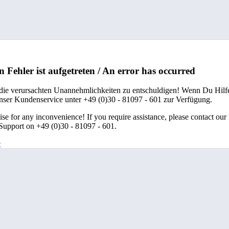
n Fehler ist aufgetreten / An error has occurred
 die verursachten Unannehmlichkeiten zu entschuldigen! Wenn Du Hilfe
unser Kundenservice unter +49 (0)30 - 81097 - 601 zur Verfügung.
se for any inconvenience! If you require assistance, please contact our
upport on +49 (0)30 - 81097 - 601.
e