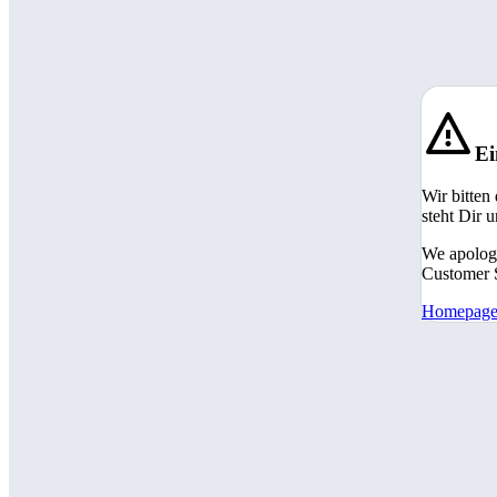
Ei
Wir bitten
steht Dir 
We apologi
Customer S
Homepag