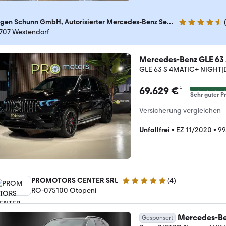
Jürgen Schunn GmbH, Autorisierter Mercedes-Benz Service
4.7 Sterne
707 Westendorf
Mercedes-Benz GLE 6
GLE 63 S 4MATIC+ NIGHT
¹
69.629 €
Sehr guter Pr
Versicherung vergleichen
Unfallfrei
•
EZ 11/2020
•
99
PROMOTORS CENTER SRL
(
4
)
5 Sterne
RO-075100 Otopeni
Mercedes-Be
Gesponsert