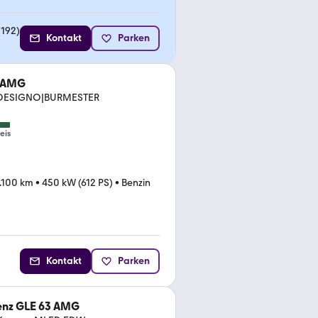
(
192
)
Kontakt
Parken
3 AMG
|DESIGNO|BURMESTER
eis
.100 km
•
450 kW (612 PS)
•
Benzin
Kontakt
Parken
nz GLE 63 AMG