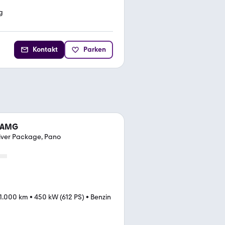
g
Kontakt
Parken
3 AMG
iver Package, Pano
1.000 km
•
450 kW (612 PS)
•
Benzin