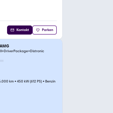
Kontakt
Parken
3 AMG
+DriverPackage+Distronic
5.000 km
•
450 kW (612 PS)
•
Benzin