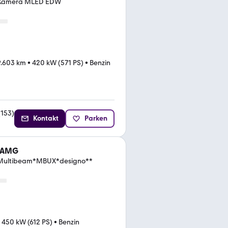
 Kamera MLED EDW
9.603 km
•
420 kW (571 PS)
•
Benzin
(
153
)
Kontakt
Parken
3 AMG
*Multibeam*MBUX*designo**
•
450 kW (612 PS)
•
Benzin