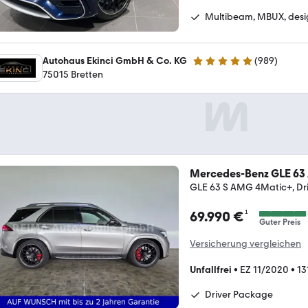
Multibeam, MBUX, desi
Autohaus Ekinci GmbH & Co. KG
(
989
)
4.8 Sterne
75015 Bretten
Mercedes-Benz GLE 6
GLE 63 S AMG 4Matic+, Dr
¹
69.990 €
Guter Preis
Versicherung vergleichen
Unfallfrei
•
EZ 11/2020
•
13
Driver Package