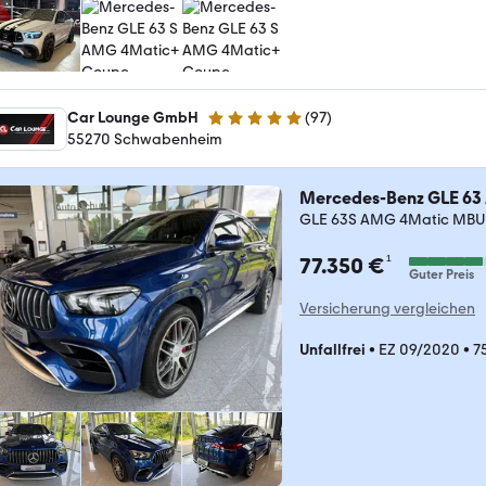
Car Lounge GmbH
(
97
)
4.9 Sterne
55270 Schwabenheim
Mercedes-Benz GLE 6
GLE 63S AMG 4Matic MBUX
¹
77.350 €
Guter Preis
Versicherung vergleichen
Unfallfrei
•
EZ 09/2020
•
7