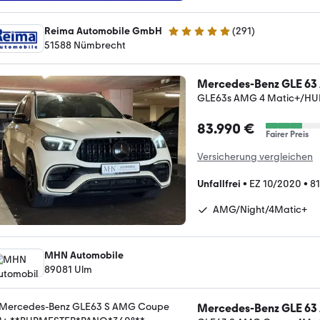
Reima Automobile GmbH
(
291
)
4.8 Sterne
51588 Nümbrecht
Mercedes-Benz GLE 6
GLE63s AMG 4 Matic+/H
83.990 €
Fairer Preis
Versicherung vergleichen
Unfallfrei
•
EZ 10/2020
•
81
AMG/Night/4Matic+
MHN Automobile
89081 Ulm
Mercedes-Benz GLE 6