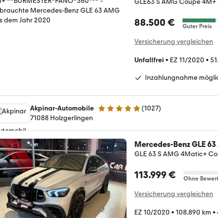
GLE63 S AMG Coupe 4M+
88.500 €
Guter Preis
Versicherung vergleichen
Unfallfrei
•
EZ 11/2020
•
51
Inzahlungnahme mögli
Akpinar-Automobile
(
1027
)
4.9 Sterne
71088 Holzgerlingen
Mercedes-Benz GLE 6
GLE 63 S AMG 4Matic+ Co
113.999 €
Ohne Bewer
Versicherung vergleichen
EZ 10/2020
•
108.890 km
•