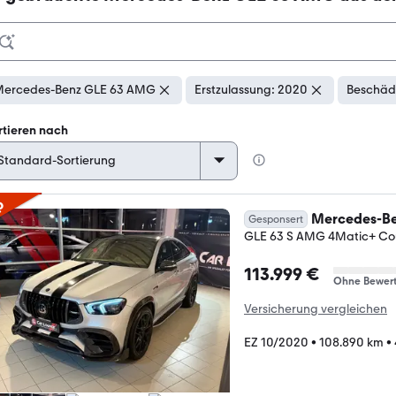
ercedes-Benz GLE 63 AMG
Erstzulassung: 2020
Beschädi
rtieren nach
p
Mercedes-Be
Gesponsert
GLE 63 S AMG 4Matic+ Co
113.999 €
Ohne Bewer
Versicherung vergleichen
EZ 10/2020
•
108.890 km
•