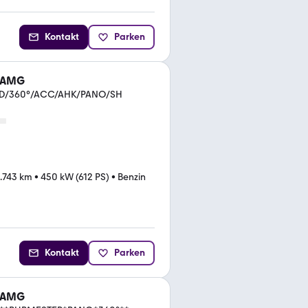
Kontakt
Parken
3 AMG
UD/360°/ACC/AHK/PANO/SH
.743 km
•
450 kW (612 PS)
•
Benzin
Kontakt
Parken
3 AMG