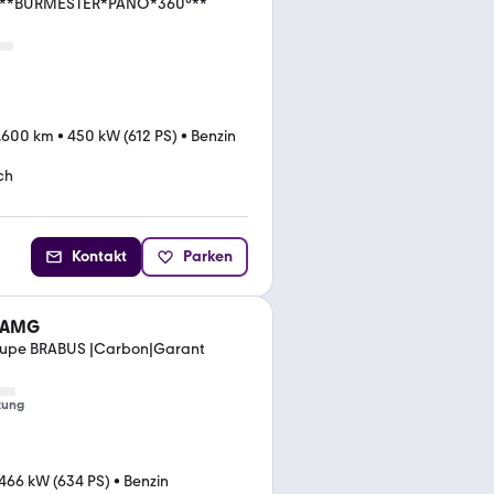
 **BURMESTER*PANO*360°**
.600 km
•
450 kW (612 PS)
•
Benzin
ch
Kontakt
Parken
3 AMG
upe BRABUS |Carbon|Garant
tung
466 kW (634 PS)
•
Benzin