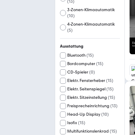
(
13
)
3-Zonen-Klimaautomatik
(
10
)
4-Zonen-Klimaautomatik
(
5
)
Ausstattung
Bluetooth
(
15
)
Bordcomputer
(
15
)
CD-Spieler
(
0
)
Elektr. Fensterheber
(
15
)
Elektr. Seitenspiegel
(
15
)
Elektr. Sitzeinstellung
(
15
)
Freisprecheinrichtung
(
13
)
Head-Up Display
(
10
)
Isofix
(
15
)
Multifunktionslenkrad
(
15
)