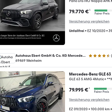
Pano DISTRO Nappa AHK
¹
79.770 €
Fairer Preis
Versicherung vergleichen
Unfallfrei
•
EZ 10/2020
•
3
Autohaus Ebert GmbH & Co. KG Mercedes-Benz Verkauf
4.6 Sterne
69469 Weinheim
Mercedes-Benz GLE 6
GLE 63 S AMG 4Matic+ *
¹
79.995 €
Fairer Preis
Versicherung vergleichen
EZ 09/2020
•
100.000 km