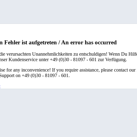
n Fehler ist aufgetreten / An error has occurred
 die verursachten Unannehmlichkeiten zu entschuldigen! Wenn Du Hilfe
unser Kundenservice unter +49 (0)30 - 81097 - 601 zur Verfügung.
se for any inconvenience! If you require assistance, please contact our
upport on +49 (0)30 - 81097 - 601.
e