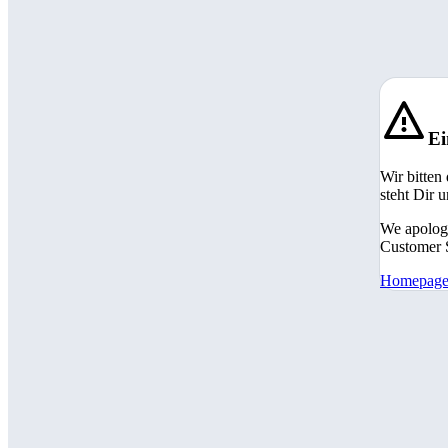
Ei
Wir bitten
steht Dir 
We apologi
Customer S
Homepag