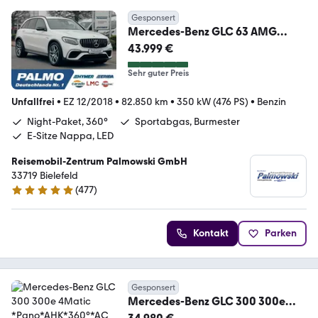
Gesponsert
Mercedes-Benz GLC 63 AMG
4Matic+, Burmester, Schalensitze,
43.999 €
360
Sehr guter Preis
Unfallfrei
•
EZ 12/2018
•
82.850 km
•
350 kW (476 PS)
•
Benzin
Night-Paket, 360°
Sportabgas, Burmester
E-Sitze Nappa, LED
Reisemobil-Zentrum Palmowski GmbH
33719 Bielefeld
(
477
)
4.8 Sterne
Kontakt
Parken
Gesponsert
Mercedes-Benz GLC 300 300e
4Matic