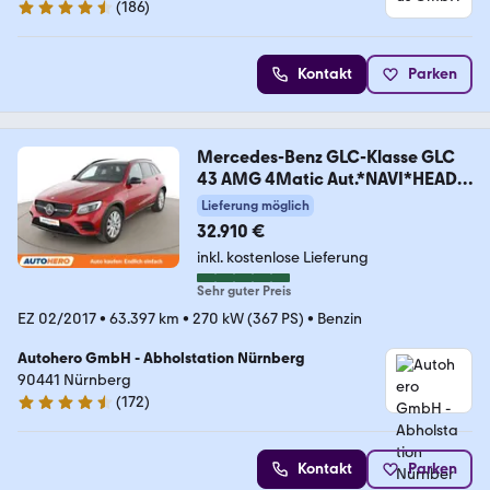
(
186
)
4.7 Sterne
Kontakt
Parken
Mercedes-Benz GLC-Klasse GLC
43 AMG 4Matic Aut.*NAVI*HEAD-
UP*
Lieferung möglich
32.910 €
inkl. kostenlose Lieferung
Sehr guter Preis
EZ 02/2017
•
63.397 km
•
270 kW (367 PS)
•
Benzin
Autohero GmbH - Abholstation Nürnberg
90441 Nürnberg
(
172
)
4.5 Sterne
Kontakt
Parken