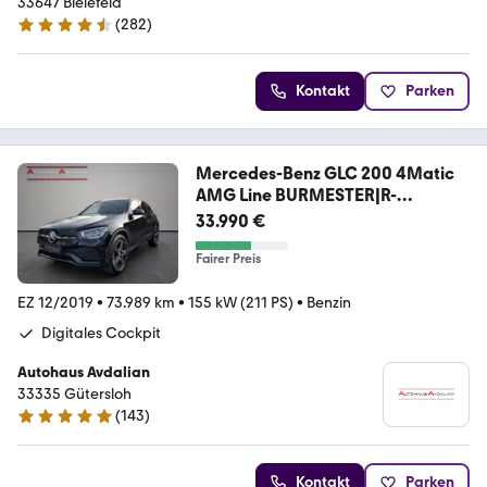
33647 Bielefeld
(
282
)
4.7 Sterne
Kontakt
Parken
Mercedes-Benz GLC 200 4Matic
AMG Line BURMESTER|R-
KAM|NIGHT
33.990 €
Fairer Preis
EZ 12/2019
•
73.989 km
•
155 kW (211 PS)
•
Benzin
Digitales Cockpit
Autohaus Avdalian
33335 Gütersloh
(
143
)
4.9 Sterne
Kontakt
Parken