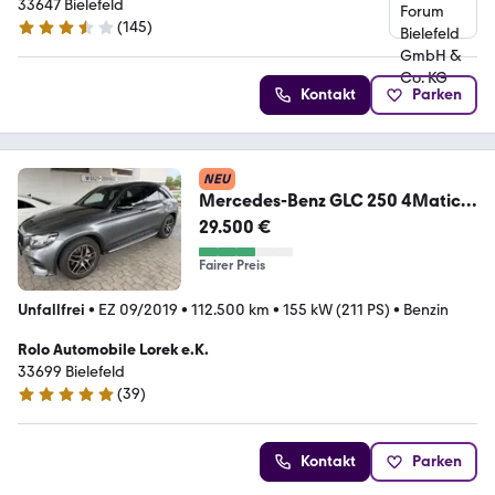
33647 Bielefeld
(
145
)
3.6 Sterne
Kontakt
Parken
NEU
Mercedes-Benz GLC 250 4Matic
AMG-LINE PANORAMA KAMERA
29.500 €
AHK
Fairer Preis
Unfallfrei
•
EZ 09/2019
•
112.500 km
•
155 kW (211 PS)
•
Benzin
Rolo Automobile Lorek e.K.
33699 Bielefeld
(
39
)
5 Sterne
Kontakt
Parken