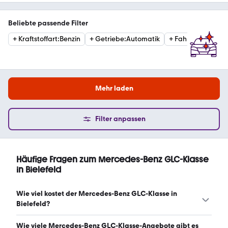
Beliebte passende Filter
+
Kraftstoffart
:
Benzin
+
Getriebe
:
Automatik
+
Fahrzeugzustan
Mehr laden
Filter anpassen
Häufige Fragen zum Mercedes-Benz GLC-Klasse
in Bielefeld
Wie viel kostet der Mercedes-Benz GLC-Klasse in
Bielefeld?
Ein guter Preis für einen Mercedes-Benz GLC-Klasse in
Wie viele Mercedes-Benz GLC-Klasse-Angebote gibt es