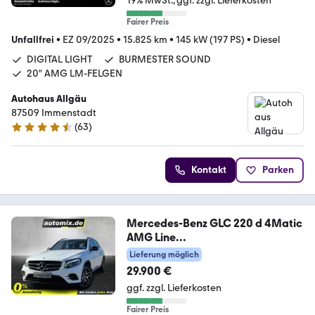
19% MwSt.
ggf. zzgl. Lieferkosten
Fairer Preis
Unfallfrei
•
EZ 09/2025
•
15.825 km
•
145 kW (197 PS)
•
Diesel
DIGITAL LIGHT
BURMESTER SOUND
20" AMG LM-FELGEN
Autohaus Allgäu
87509 Immenstadt
(
63
)
4.7 Sterne
Kontakt
Parken
Mercedes-Benz GLC 220 d 4Matic
AMG Line
AHK,AUTOM.,LED,Navi,LM
Lieferung möglich
29.900 €
ggf. zzgl. Lieferkosten
Fairer Preis