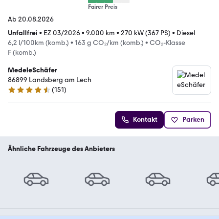
Fairer Preis
Ab 20.08.2026
Unfallfrei
•
EZ 03/2026
•
9.000 km
•
270 kW (367 PS)
•
Diesel
6,2 l/100km (komb.)
•
163 g CO₂/km (komb.)
•
CO₂-Klasse
F (komb.)
MedeleSchäfer
86899 Landsberg am Lech
(
151
)
4.7 Sterne
Kontakt
Parken
Ähnliche Fahrzeuge des Anbieters