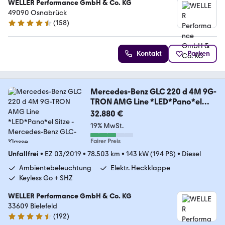
WELLER Performance GmbH & Co. KG
49090 Osnabrück
(
158
)
4.6 Sterne
Kontakt
Parken
Mercedes-Benz GLC 220 d 4M 9G-
TRON AMG Line *LED*Pano*el
Sitze
32.880 €
19% MwSt.
Fairer Preis
Unfallfrei
•
EZ 03/2019
•
78.503 km
•
143 kW (194 PS)
•
Diesel
Ambientebeleuchtung
Elektr. Heckklappe
Keyless Go + SHZ
WELLER Performance GmbH & Co. KG
33609 Bielefeld
(
192
)
4.4 Sterne