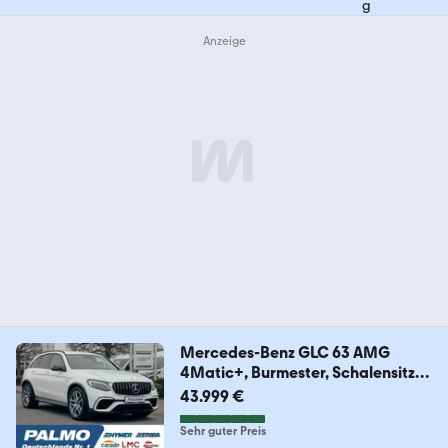
Mercedes-Benz GLC 63 AMG
4Matic+, Burmester, Schalensitze,
360
43.999 €
Sehr guter Preis