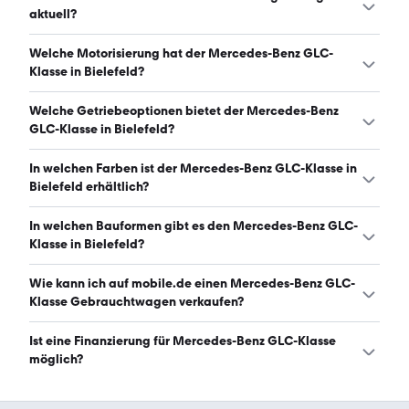
Bielefeld liegt zwischen 37.857 € und 60.107 €. (Stand:
aktuell?
6.8.2026)
Es gibt insgesamt 188 Mercedes-Benz GLC-Klasse bei
Welche Motorisierung hat der Mercedes-Benz GLC-
mobile.de, davon 188 Gebraucht- und 0 Neuwagen.
Klasse in Bielefeld?
(Stand: 6.8.2026)
Der Mercedes-Benz GLC-Klasse in Bielefeld hat
Welche Getriebeoptionen bietet der Mercedes-Benz
Leistungen zwischen 170 und 476 PS. (Stand: 6.8.2026)
GLC-Klasse in Bielefeld?
Der Mercedes-Benz GLC-Klasse in Bielefeld ist mit
In welchen Farben ist der Mercedes-Benz GLC-Klasse in
automatischem Getriebe erhältlich. (Stand: 6.8.2026)
Bielefeld erhältlich?
Den Mercedes-Benz GLC-Klasse in Bielefeld gibt es in
In welchen Bauformen gibt es den Mercedes-Benz GLC-
folgenden Farben: schwarz, grau, weiß, silber, blau, rot
Klasse in Bielefeld?
und braun. Die häufigste Farbe ist schwarz. (Stand:
6.8.2026)
Den Mercedes-Benz GLC-Klasse in Bielefeld gibt es in
Wie kann ich auf mobile.de einen Mercedes-Benz GLC-
folgenden Bauformen: SUV und Sportwagen/Coupé.
Klasse Gebrauchtwagen verkaufen?
(Stand: 6.8.2026)
Alle Informationen zum Verkauf an mobile.de-
Ist eine Finanzierung für Mercedes-Benz GLC-Klasse
Ankaufstationen oder per Inserat auf mobile.de gibt es
möglich?
auf unserer
Auto verkaufen
Seite.
Ja, ein Großteil der Angebote auf mobile.de kann