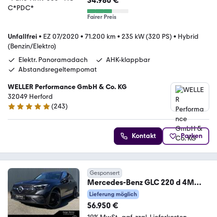
34.980 €
*Pano*AHK*360°*ACC*PDC*
Fairer Preis
Unfallfrei
•
EZ 07/2020
•
71.200 km
•
235 kW (320 PS)
•
Hybrid
(Benzin/Elektro)
Elektr. Panoramadach
AHK-klappbar
Abstandsregeltempomat
WELLER Performance GmbH & Co. KG
32049 Herford
(
243
)
4.8 Sterne
Kontakt
Parken
Gesponsert
Mercedes-Benz GLC 220 d 4M
AMG Night Distro AHK Memo Pano
Lieferung möglich
Burm
56.950 €