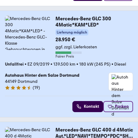
Mercedes-Benz GLC 300
4Matic*KAM*LED*
Lieferung möglich
28.950 €
ggf. zzgl. Lieferkosten
Fairer Preis
Unfallfrei
•
EZ 09/2019
•
139.500 km
•
180 kW (245 PS)
•
Diesel
Autohaus Hinter dem Salze Dortmund
44149 Dortmund
(
19
)
4.4 Sterne
Kontakt
Parken
Mercedes-Benz GLC 400 d 4Matic
Aut.*LED*NAVI*TEMPO*PDC*SHZ