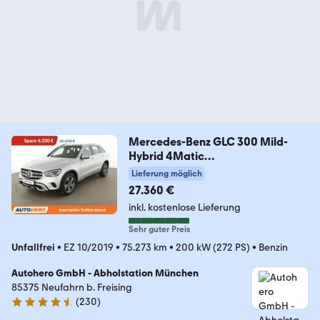
Mercedes-Benz GLC 300 Mild-
Hybrid 4Matic
Aut.*NAV*TEMP*360CAM*
Lieferung möglich
27.360 €
inkl. kostenlose Lieferung
Sehr guter Preis
Unfallfrei
•
EZ 10/2019
•
75.273 km
•
200 kW (272 PS)
•
Benzin
Autohero GmbH - Abholstation München
85375 Neufahrn b. Freising
(
230
)
4.4 Sterne