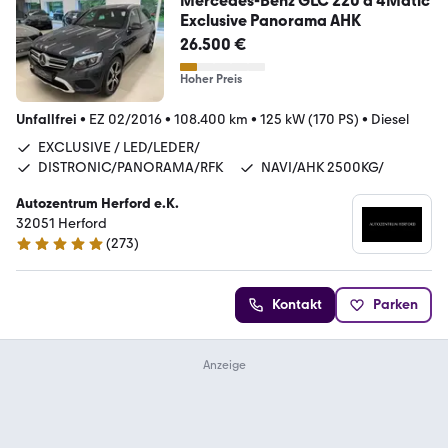
Mercedes-Benz GLC 220 d 4Matic
Exclusive Panorama AHK
26.500 €
Hoher Preis
Unfallfrei
•
EZ 02/2016
•
108.400 km
•
125 kW (170 PS)
•
Diesel
EXCLUSIVE / LED/LEDER/
DISTRONIC/PANORAMA/RFK
NAVI/AHK 2500KG/
Autozentrum Herford e.K.
32051 Herford
(
273
)
4.9 Sterne
Kontakt
Parken