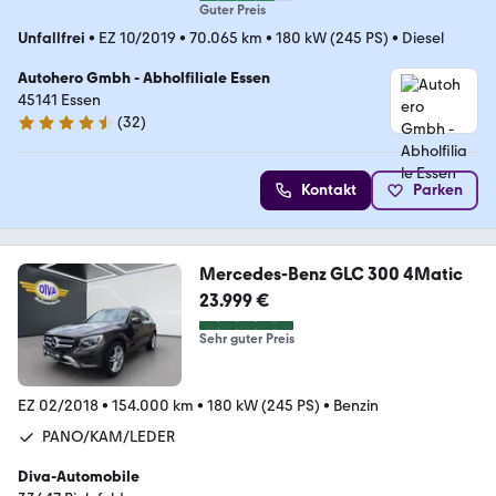
Guter Preis
Unfallfrei
•
EZ 10/2019
•
70.065 km
•
180 kW (245 PS)
•
Diesel
Autohero Gmbh - Abholfiliale Essen
45141 Essen
(
32
)
4.7 Sterne
Kontakt
Parken
Mercedes-Benz GLC 300 4Matic
23.999 €
Sehr guter Preis
EZ 02/2018
•
154.000 km
•
180 kW (245 PS)
•
Benzin
PANO/KAM/LEDER
Diva-Automobile