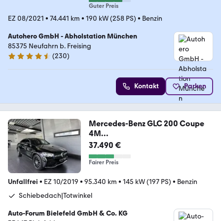
Guter Preis
EZ 08/2021
•
74.441 km
•
190 kW (258 PS)
•
Benzin
Autohero GmbH - Abholstation München
85375 Neufahrn b. Freising
(
230
)
4.4 Sterne
Kontakt
Parken
Mercedes-Benz GLC 200 Coupe
4M
AMG|StHz|Airmatic|ACC|360°|20
37.490 €
Fairer Preis
Unfallfrei
•
EZ 10/2019
•
95.340 km
•
145 kW (197 PS)
•
Benzin
Schiebedach|Totwinkel
Auto-Forum Bielefeld GmbH & Co. KG