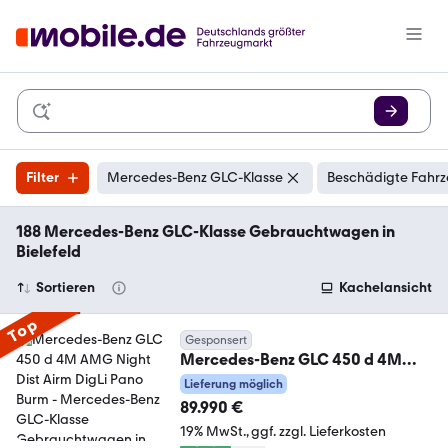
Filter
Mercedes-Benz GLC-Klasse
Beschädigte Fahrz
188 Mercedes-Benz GLC-Klasse Gebrauchtwagen in
Bielefeld
Sortieren
Kachelansicht
Top
Gesponsert
Mercedes-Benz GLC 450 d 4M
AMG Night Dist Airm DigLi Pano
Lieferung möglich
Burm
89.990 €
19% MwSt.
ggf. zzgl. Lieferkosten