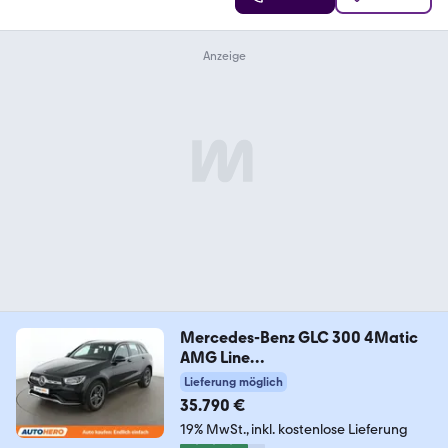
Mercedes-Benz GLC 300 4Matic
AMG Line
Aut.*NAVI*LED*ACC*360°
Lieferung möglich
35.790 €
19% MwSt.
inkl. kostenlose Lieferung