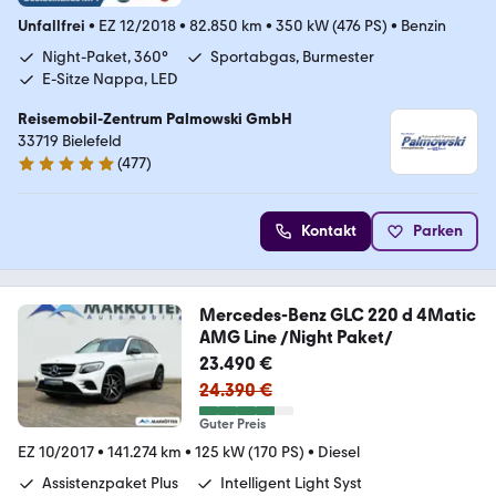
Unfallfrei
•
EZ 12/2018
•
82.850 km
•
350 kW (476 PS)
•
Benzin
Night-Paket, 360°
Sportabgas, Burmester
E-Sitze Nappa, LED
Reisemobil-Zentrum Palmowski GmbH
33719 Bielefeld
(
477
)
4.8 Sterne
Kontakt
Parken
Mercedes-Benz GLC 220 d 4Matic
AMG Line /Night Paket/
23.490 €
24.390 €
Guter Preis
EZ 10/2017
•
141.274 km
•
125 kW (170 PS)
•
Diesel
Assistenzpaket Plus
Intelligent Light Syst