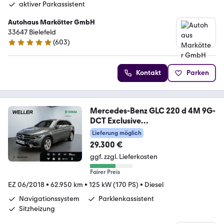
aktiver Parkassistent
Autohaus Markötter GmbH
33647 Bielefeld
(
603
)
4.9 Sterne
Kontakt
Parken
Mercedes-Benz GLC 220 d 4M 9G-
DCT Exclusive
*Automatik*LED*SHZ
Lieferung möglich
29.300 €
ggf. zzgl. Lieferkosten
Fairer Preis
EZ 06/2018
•
62.950 km
•
125 kW (170 PS)
•
Diesel
Navigationssystem
Parklenkassistent
Sitzheizung