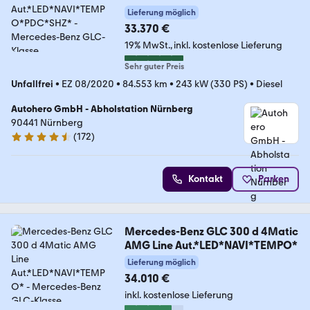
*
Lieferung möglich
33.370 €
19% MwSt.
inkl. kostenlose Lieferung
Sehr guter Preis
Unfallfrei
•
EZ 08/2020
•
84.553 km
•
243 kW (330 PS)
•
Diesel
Autohero GmbH - Abholstation Nürnberg
90441 Nürnberg
(
172
)
4.5 Sterne
Kontakt
Parken
Mercedes-Benz GLC 300 d 4Matic
AMG Line Aut.*LED*NAVI*TEMPO*
Lieferung möglich
34.010 €
inkl. kostenlose Lieferung