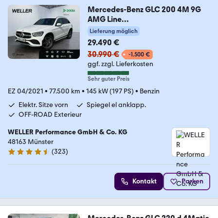
Mercedes-Benz GLC 200 4M 9G
AMG Line
*LED*Ambiente*Keyless*
Lieferung möglich
29.490 €
30.990 €
-1.500 €
ggf. zzgl. Lieferkosten
Sehr guter Preis
EZ 04/2021
•
77.500 km
•
145 kW (197 PS)
•
Benzin
Elektr. Sitze vorn
Spiegel el anklapp.
OFF-ROAD Exterieur
WELLER Performance GmbH & Co. KG
48163 Münster
(
323
)
4.3 Sterne
Kontakt
Parken