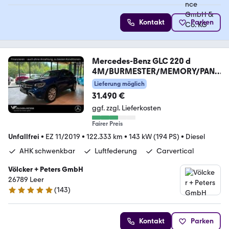
Kontakt
Parken
Mercedes-Benz GLC 220 d
4M/BURMESTER/MEMORY/PANO
/LED/AHK/HUD
Lieferung möglich
31.490 €
ggf. zzgl. Lieferkosten
Fairer Preis
Unfallfrei
•
EZ 11/2019
•
122.333 km
•
143 kW (194 PS)
•
Diesel
AHK schwenkbar
Luftfederung
Carvertical
Völcker + Peters GmbH
26789 Leer
(
143
)
4.9 Sterne
Kontakt
Parken