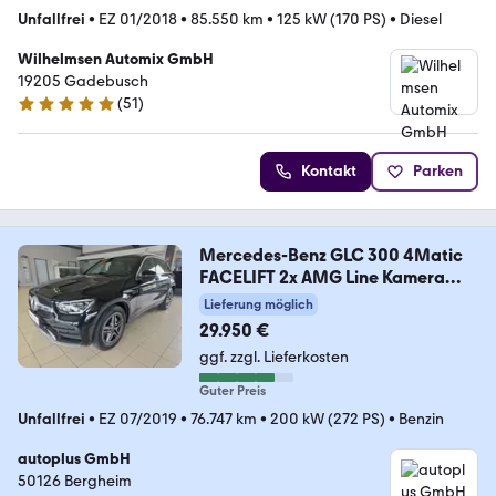
Unfallfrei
•
EZ 01/2018
•
85.550 km
•
125 kW (170 PS)
•
Diesel
Wilhelmsen Automix GmbH
19205 Gadebusch
(
51
)
5 Sterne
Kontakt
Parken
Mercedes-Benz GLC 300 4Matic
FACELIFT 2x AMG Line Kamera
LED
Lieferung möglich
29.950 €
ggf. zzgl. Lieferkosten
Guter Preis
Unfallfrei
•
EZ 07/2019
•
76.747 km
•
200 kW (272 PS)
•
Benzin
autoplus GmbH
50126 Bergheim