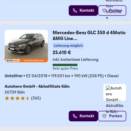
Kontakt
Parken
Mercedes-Benz GLC 350 d 4Matic
AMG Line
Aut.*LED*NAVI*ACC*CAM*
Lieferung möglich
25.610 €
inkl. kostenlose Lieferung
Sehr guter Preis
Unfallfrei
•
EZ 04/2018
•
119.501 km
•
190 kW (258 PS)
•
Diesel
Autohero GmbH - Abholfiliale Köln
50739 Köln
(
365
)
4.6 Sterne
Kontakt
Parken