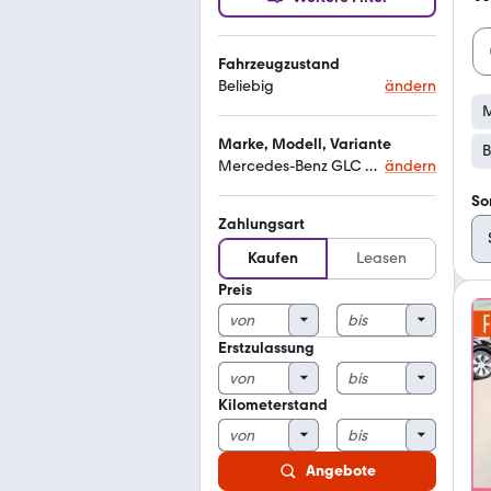
Fahrzeugzustand
Beliebig
ändern
M
Marke, Modell, Variante
B
Mercedes-Benz GLC 250
ändern
So
Zahlungsart
Kaufen
Leasen
Preis
Erstzulassung
Kilometerstand
Angebote