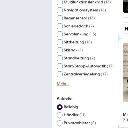
Multifunktionslenkrad
(
13
)
Navigationssystem
(
18
)
Regensensor
(
13
)
Schiebedach
(
7
)
Servolenkung
(
13
)
Sitzheizung
(
18
)
Skisack
(
1
)
Standheizung
(
2
)
Start/Stopp-Automatik
(
13
)
Zentralverriegelung
(
13
)
Mehr
...
Anbieter
Beliebig
Mi
Händler
(
11
)
71
Privatanbieter
(
8
)