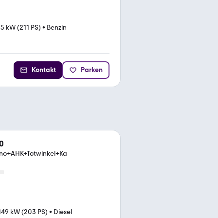
5 kW (211 PS)
•
Benzin
Kontakt
Parken
0
o+AHK+Totwinkel+Ka
149 kW (203 PS)
•
Diesel