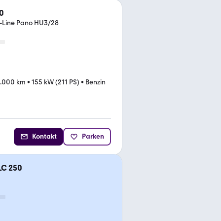
0
-Line Pano HU3/28
.000 km
•
155 kW (211 PS)
•
Benzin
Kontakt
Parken
LC 250