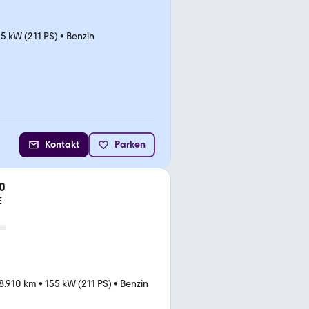
5 kW (211 PS)
•
Benzin
Kontakt
Parken
0
E
8.910 km
•
155 kW (211 PS)
•
Benzin