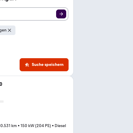
ngen
Suche speichern
0
00.531 km
•
150 kW (204 PS)
•
Diesel