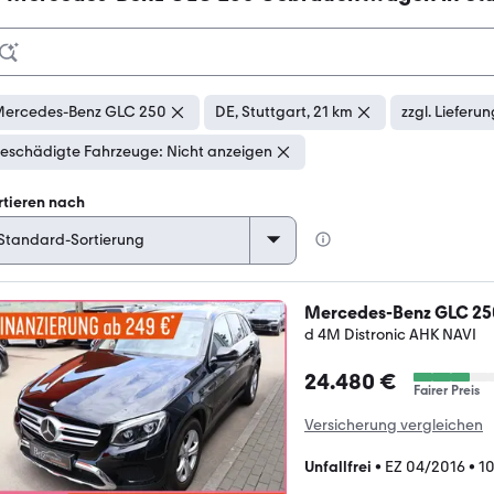
ercedes-Benz GLC 250
DE, Stuttgart, 21 km
zzgl. Lieferu
eschädigte Fahrzeuge: Nicht anzeigen
rtieren nach
Mercedes-Benz GLC 25
d 4M Distronic AHK NAVI
24.480 €
Fairer Preis
Versicherung vergleichen
Unfallfrei
•
EZ 04/2016
•
1