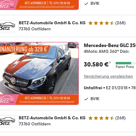
BVfK
BETZ-Automobile GmbH & Co. KG
(
268
)
4.7 Sterne
73760 Ostfildern
Mercedes-Benz GLC 25
4Matic AMG 360° Distr.
¹
30.580 €
Fairer Preis
Versicherung vergleichen
Unfallfrei
•
EZ 01/2018
•
78
BVfK
BETZ-Automobile GmbH & Co. KG
(
268
)
4.7 Sterne
73760 Ostfildern