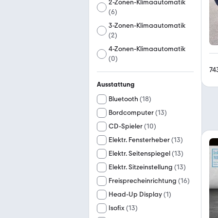
2-Zonen-Klimaautomatik
(
6
)
3-Zonen-Klimaautomatik
(
2
)
4-Zonen-Klimaautomatik
(
0
)
74
Ausstattung
Bluetooth
(
18
)
Bordcomputer
(
13
)
CD-Spieler
(
10
)
Elektr. Fensterheber
(
13
)
Elektr. Seitenspiegel
(
13
)
Elektr. Sitzeinstellung
(
13
)
Freisprecheinrichtung
(
16
)
Head-Up Display
(
1
)
Isofix
(
13
)