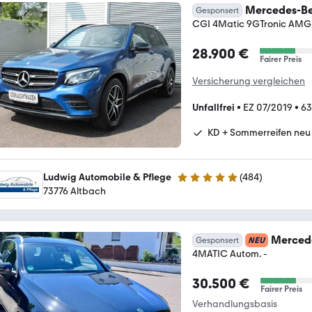
Mercedes-Be
Gesponsert
CGI 4Matic 9GTronic AMG
28.900 €
Fairer Preis
Versicherung vergleichen
Unfallfrei
•
EZ 07/2019
•
63
KD + Sommerreifen neu
Ludwig Automobile & Pflege
(
484
)
5 Sterne
73776 Altbach
Merced
Gesponsert
NEU
4MATIC Autom. -
30.500 €
Fairer Preis
Verhandlungsbasis