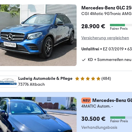
Mercedes-Benz GLC 25
CGI 4Matic 9GTronic AMG
28.900 €
Fairer Preis
Versicherung vergleichen
Unfallfrei
•
EZ 07/2019
•
63
KD + Sommerreifen neu
Ludwig Automobile & Pflege
(
484
)
5 Sterne
73776 Altbach
Mercedes-Benz G
NEU
4MATIC Autom. -
30.500 €
Fairer Preis
Verhandlungsbasis