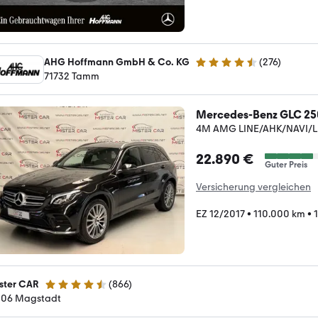
AHG Hoffmann GmbH & Co. KG
(
276
)
4.5 Sterne
71732 Tamm
Mercedes-Benz GLC 25
4M AMG LINE/AHK/NAVI/
22.890 €
Guter Preis
Versicherung vergleichen
EZ 12/2017
•
110.000 km
•
ster CAR
(
866
)
4.6 Sterne
106 Magstadt