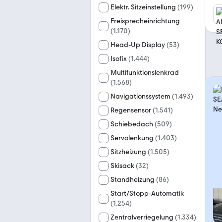
Elektr. Sitzeinstellung
(
199
)
Freisprecheinrichtung
(
1.170
)
Head-Up Display
(
53
)
Isofix
(
1.444
)
Multifunktionslenkrad
(
1.568
)
Navigationssystem
(
1.493
)
Regensensor
(
1.541
)
Schiebedach
(
509
)
Servolenkung
(
1.403
)
Sitzheizung
(
1.505
)
Skisack
(
32
)
Standheizung
(
86
)
Start/Stopp-Automatik
(
1.254
)
Zentralverriegelung
(
1.334
)