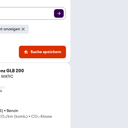
ht anzeigen
Suche speichern
nz GLB 200
4 MATIC
is
S)
•
Benzin
CO₂/km (komb.)
•
CO₂-Klasse