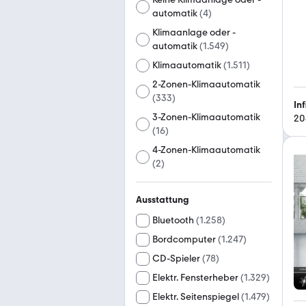
automatik
(
4
)
Klimaanlage oder -
automatik
(
1.549
)
Klimaautomatik
(
1.511
)
2-Zonen-Klimaautomatik
(
333
)
In
3-Zonen-Klimaautomatik
20
(
16
)
4-Zonen-Klimaautomatik
(
2
)
Ausstattung
Bluetooth
(
1.258
)
Bordcomputer
(
1.247
)
CD-Spieler
(
78
)
Elektr. Fensterheber
(
1.329
)
Elektr. Seitenspiegel
(
1.479
)