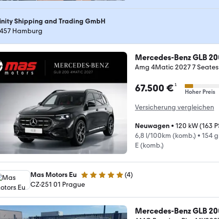
finity Shipping and Trading GmbH
457 Hamburg
Mercedes-Benz GLB 20
Amg 4Matic 2027 7 Seates
¹
67.500 €
Hoher Preis
Versicherung vergleichen
Neuwagen
•
120 kW (163 P
6,8 l/100km (komb.)
•
154 
E (komb.)
Mas Motors Eu
(
4
)
5 Sterne
CZ-251 01 Prague
Mercedes-Benz GLB 20