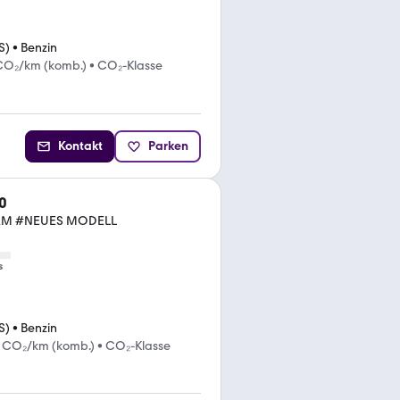
S)
•
Benzin
CO₂/km (komb.)
•
CO₂-Klasse
Kontakt
Parken
0
EAM #NEUES MODELL
s
S)
•
Benzin
g CO₂/km (komb.)
•
CO₂-Klasse