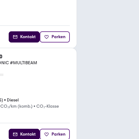
Kontakt
Parken
0
ONIC #MULTIBEAM
S)
•
Diesel
 CO₂/km (komb.)
•
CO₂-Klasse
Kontakt
Parken