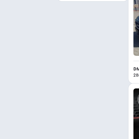
DM
28