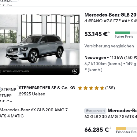
Mercedes-Benz GLB 20
d #PANO #7-SITZE #AHK 
¹
53.145 €
Fairer Preis
Versicherung vergleichen
Neuwagen
•
110 kW (150 P
5,7 l/100km (komb.)
•
149 g
E (komb.)
STERNPARTNER SE & Co. KG
(
155
)
4.9 Sterne
29525 Uelzen
Mercedes-Be
Gesponsert
6X GLB 200 AMG 7 SEATS 
¹
66.285 €
Erhöhter Pre