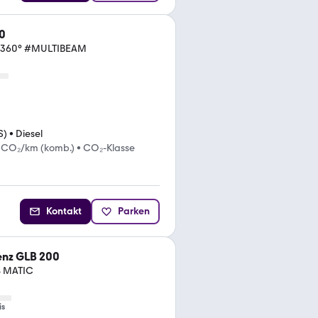
0
#360° #MULTIBEAM
S)
•
Diesel
 CO₂/km (komb.)
•
CO₂-Klasse
Kontakt
Parken
nz GLB 200
4 MATIC
is