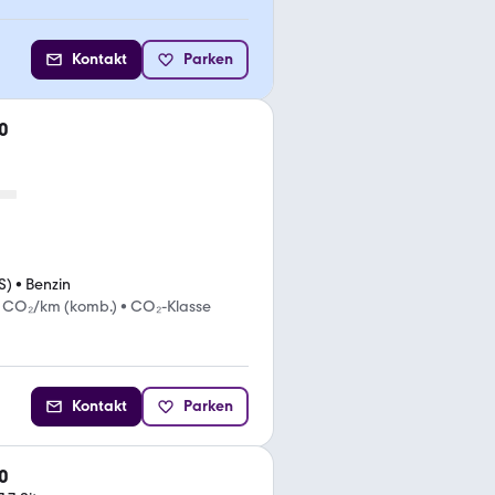
Kontakt
Parken
0
S)
•
Benzin
g CO₂/km (komb.)
•
CO₂-Klasse
Kontakt
Parken
0