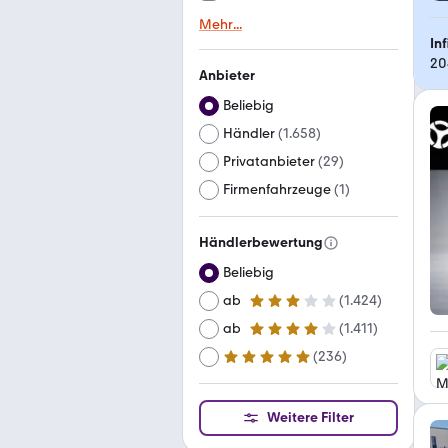
Mehr
...
In
20
Anbieter
Beliebig
Händler
(
1.658
)
Privatanbieter
(
29
)
Firmenfahrzeuge
(
1
)
Händlerbewertung
Beliebig
ab
(
1.424
)
3 Sterne
ab
(
1.411
)
4 Sterne
(
236
)
ab
5 Sterne
Weitere Filter