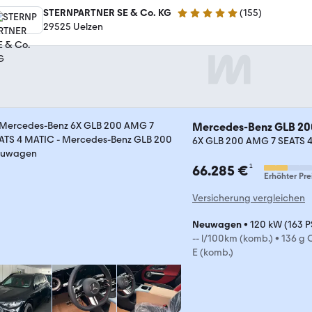
STERNPARTNER SE & Co. KG
(
155
)
4.9 Sterne
29525 Uelzen
Mercedes-Benz GLB 20
6X GLB 200 AMG 7 SEATS 
¹
66.285 €
Erhöhter Pre
Versicherung vergleichen
Neuwagen
•
120 kW (163 P
-- l/100km (komb.)
•
136 g 
E (komb.)