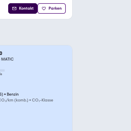
Kontakt
Parken
0
4 MATIC
is
S)
•
Benzin
CO₂/km (komb.)
•
CO₂-Klasse