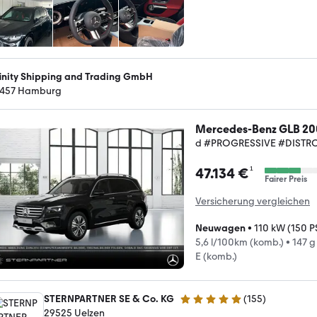
finity Shipping and Trading GmbH
457 Hamburg
Mercedes-Benz GLB 20
d #PROGRESSIVE #DISTR
¹
47.134 €
Fairer Preis
Versicherung vergleichen
Neuwagen
•
110 kW (150 P
5,6 l/100km (komb.)
•
147 g
E (komb.)
STERNPARTNER SE & Co. KG
(
155
)
4.9 Sterne
29525 Uelzen