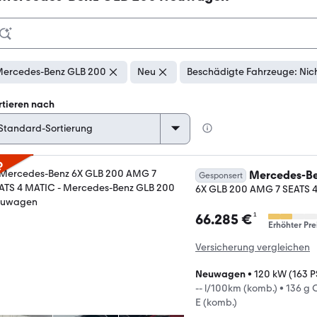
ercedes-Benz GLB 200
Neu
Beschädigte Fahrzeuge: Nic
rtieren nach
p
Mercedes-Be
Gesponsert
6X GLB 200 AMG 7 SEATS 
¹
66.285 €
Erhöhter Pre
Versicherung vergleichen
Neuwagen
•
120 kW (163 P
-- l/100km (komb.)
•
136 g 
E (komb.)