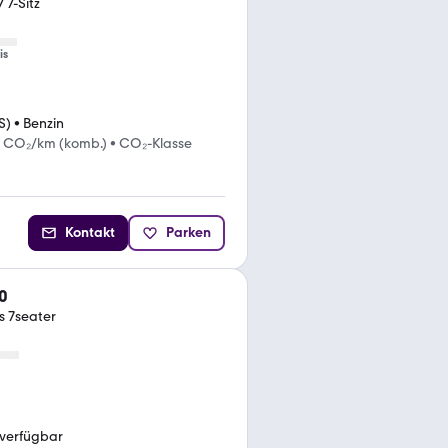
7-Sitz
is
S)
•
Benzin
g CO₂/km (komb.)
•
CO₂-Klasse
Kontakt
Parken
0
 7seater
 verfügbar