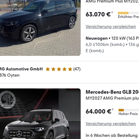
AMG Premium Plus MY2027 
¹
63.070 €
Erhöhter Pre
Versicherung vergleichen
Neuwagen
•
120 kW (163 P
6,0 l/100km (komb.)
•
136 
E (komb.)
G Automotive GmbH
(
47
)
5 Sterne
876 Oyten
Mercedes-Benz GLB 20
MY2027 AMG Premium plus
¹
64.000 €
Hoher Preis
Versicherung vergleichen
In 6 Wochen ab Bestellung