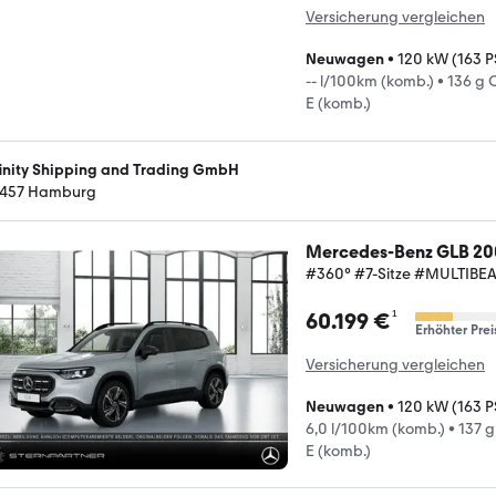
Versicherung vergleichen
Neuwagen
•
120 kW (163 P
-- l/100km (komb.)
•
136 g 
E (komb.)
finity Shipping and Trading GmbH
457 Hamburg
Mercedes-Benz GLB 20
#360° #7-Sitze #MULTIB
¹
60.199 €
Erhöhter Prei
Versicherung vergleichen
Neuwagen
•
120 kW (163 P
6,0 l/100km (komb.)
•
137 
E (komb.)