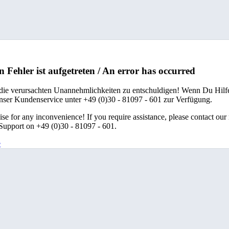
n Fehler ist aufgetreten / An error has occurred
 die verursachten Unannehmlichkeiten zu entschuldigen! Wenn Du Hilfe
unser Kundenservice unter +49 (0)30 - 81097 - 601 zur Verfügung.
se for any inconvenience! If you require assistance, please contact our
upport on +49 (0)30 - 81097 - 601.
e