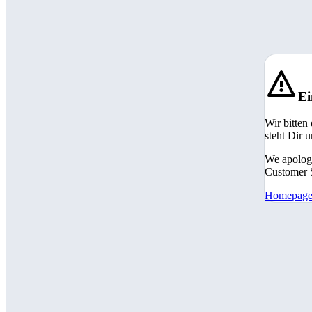
Ei
Wir bitten
steht Dir 
We apologi
Customer S
Homepag