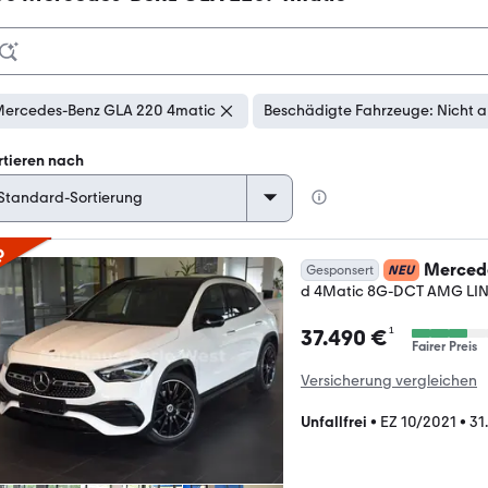
ercedes-Benz GLA 220 4matic
Beschädigte Fahrzeuge: Nicht 
rtieren nach
p
Merced
Gesponsert
NEU
d 4Matic 8G-DCT AMG L
¹
37.490 €
Fairer Preis
Versicherung vergleichen
Unfallfrei
•
EZ 10/2021
•
31