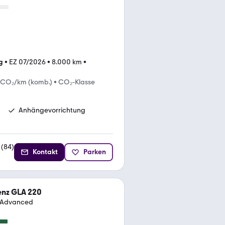
g
•
EZ 07/2026
•
8.000 km
•
 CO₂/km (komb.)
•
CO₂-Klasse
Anhängevorrichtung
(
84
)
Kontakt
Parken
nz GLA 220
e Advanced