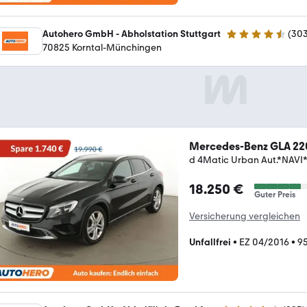
Autohero GmbH - Abholstation Stuttgart
(
30
4.4 Sterne
70825 Korntal-Münchingen
Mercedes-Benz GLA 22
d 4Matic Urban Aut.*NA
18.250 €
Guter Preis
Versicherung vergleichen
Unfallfrei
•
EZ 04/2016
•
95