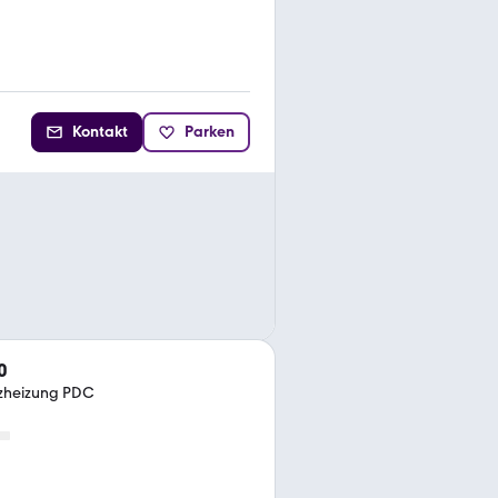
Kontakt
Parken
0
tzheizung PDC