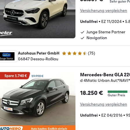
Sehr guter Pr
Versicherung vergleichen
Unfallfrei
•
EZ 11/2024
•
5.
Junge Sterne Partner
Navigation
Autohaus Peter GmbH
(
75
)
4.7 Sterne
06847 Dessau-Roßlau
Mercedes-Benz GLA 22
d 4Matic Urban Aut.*NA
18.250 €
Guter Preis
Versicherung vergleichen
Unfallfrei
•
EZ 04/2016
•
95