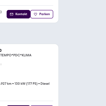
3
)
Kontakt
Parken
0
VI*TEMPO*PDC*KLIMA
.927 km
•
130 kW (177 PS)
•
Diesel