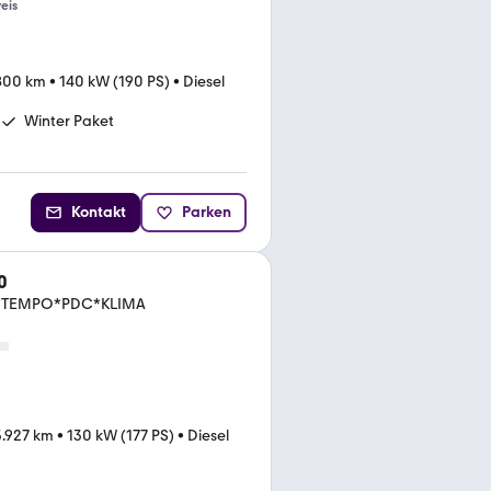
eis
800 km
•
140 kW (190 PS)
•
Diesel
Winter Paket
Kontakt
Parken
0
VI*TEMPO*PDC*KLIMA
.927 km
•
130 kW (177 PS)
•
Diesel