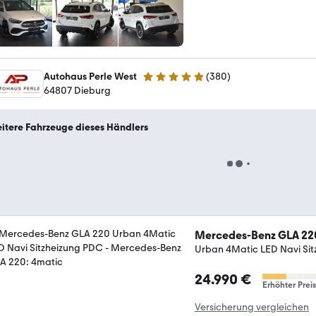
Autohaus Perle West
(
380
)
4.9 Sterne
64807 Dieburg
itere Fahrzeuge dieses Händlers
Mercedes-Benz GLA 22
Urban 4Matic LED Navi Si
24.990 €
Erhöhter Preis
Versicherung vergleichen