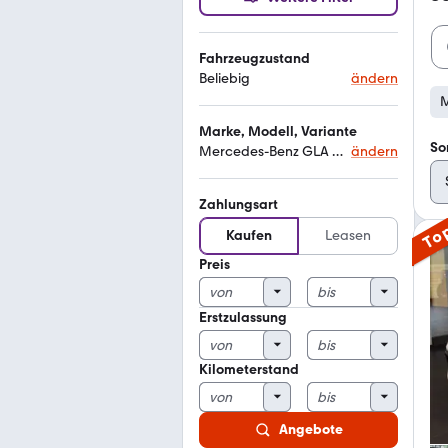
Fahrzeugzustand
Beliebig
ändern
M
Marke, Modell, Variante
So
Mercedes-Benz GLA 220 4matic
ändern
Zahlungsart
To
Kaufen
Leasen
Preis
Erstzulassung
Kilometerstand
Angebote