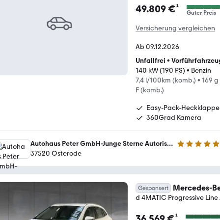
¹
49.809 €
Guter Preis
Versicherung vergleichen
Ab 09.12.2026
Unfallfrei
•
Vorführfahrzeu
140 kW (190 PS)
•
Benzin
7,4 l/100km (komb.)
•
169 g
F (komb.)
Easy-Pack-Heckklappe
360Grad Kamera
Autohaus Peter GmbH-Junge Sterne Autorisierter Mercedes -Benz
4.8 Sterne
37520 Osterode
Mercedes-Be
Gesponsert
d 4MATIC Progressive Lin
¹
36.569 €