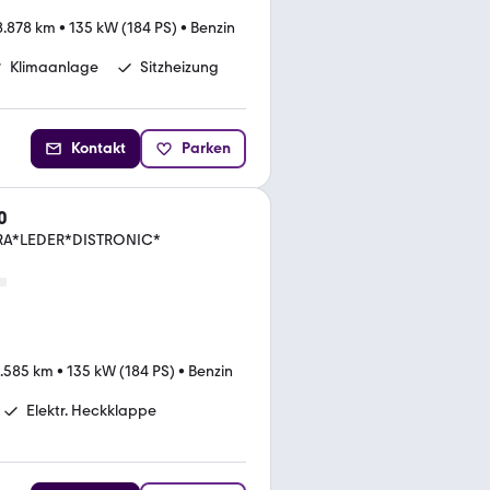
8.878 km
•
135 kW (184 PS)
•
Benzin
Klimaanlage
Sitzheizung
Kontakt
Parken
0
A*LEDER*DISTRONIC*
.585 km
•
135 kW (184 PS)
•
Benzin
Elektr. Heckklappe