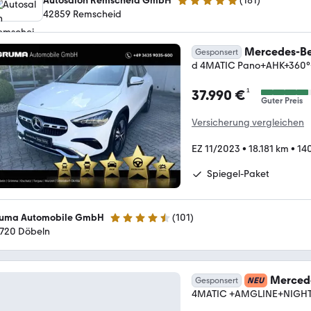
Autosalon Remscheid GmbH
(
181
)
4.9 Sterne
42859 Remscheid
Mercedes-Be
Gesponsert
d 4MATIC Pano+AHK+360°
¹
37.990 €
Guter Preis
Versicherung vergleichen
EZ 11/2023
•
18.181 km
•
14
Spiegel-Paket
uma Automobile GmbH
(
101
)
4.3 Sterne
720 Döbeln
Merced
Gesponsert
NEU
4MATIC +AMGLINE+NIGHT