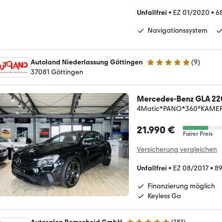
Unfallfrei
•
EZ 01/2020
•
6
Navigationssystem
Autoland Niederlassung Göttingen
(
9
)
5 Sterne
37081 Göttingen
Mercedes-Benz GLA 22
4Matic*PANO*360°KAMER
21.990 €
Fairer Preis
Versicherung vergleichen
Unfallfrei
•
EZ 08/2017
•
89
Finanzierung möglich
Keyless Go