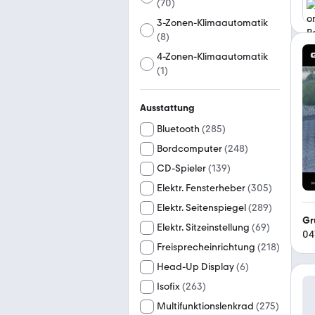
(
70
)
3-Zonen-Klimaautomatik
(
8
)
4-Zonen-Klimaautomatik
(
1
)
Ausstattung
Bluetooth
(
285
)
Bordcomputer
(
248
)
CD-Spieler
(
139
)
Elektr. Fensterheber
(
305
)
Elektr. Seitenspiegel
(
289
)
Gr
Elektr. Sitzeinstellung
(
69
)
04
Freisprecheinrichtung
(
218
)
Head-Up Display
(
6
)
Isofix
(
263
)
Multifunktionslenkrad
(
275
)