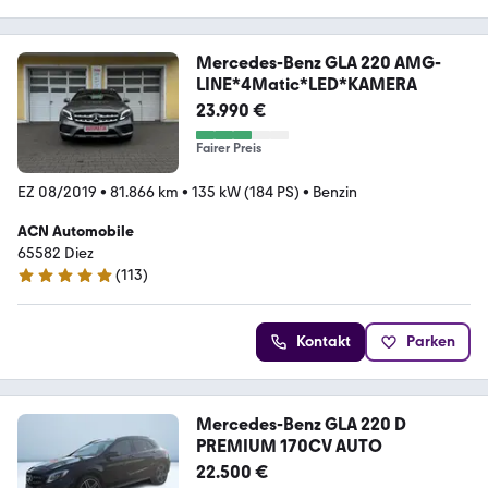
Mercedes-Benz GLA 220 AMG-
LINE*4Matic*LED*KAMERA
23.990 €
Fairer Preis
EZ 08/2019
•
81.866 km
•
135 kW (184 PS)
•
Benzin
ACN Automobile
65582 Diez
(
113
)
4.9 Sterne
Kontakt
Parken
Mercedes-Benz GLA 220 D
PREMIUM 170CV AUTO
22.500 €