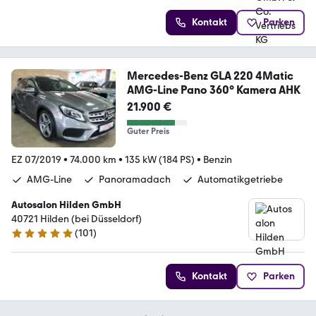
Kontakt
Parken
Mercedes-Benz GLA 220 4Matic
AMG-Line Pano 360° Kamera AHK
21.900 €
Guter Preis
EZ 07/2019
•
74.000 km
•
135 kW (184 PS)
•
Benzin
AMG-Line
Panoramadach
Automatikgetriebe
Autosalon Hilden GmbH
40721 Hilden (bei Düsseldorf)
(
101
)
4.9 Sterne
Kontakt
Parken