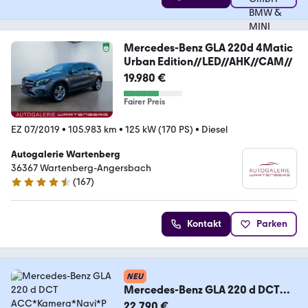
Mercedes-Benz GLA 220d 4Matic
Urban Edition//LED//AHK//CAM//
19.980 €
Fairer Preis
EZ 07/2019
•
105.983 km
•
125 kW (170 PS)
•
Diesel
Autogalerie Wartenberg
36367 Wartenberg-Angersbach
(
167
)
4.3 Sterne
Kontakt
Parken
NEU
Mercedes-Benz GLA 220 d DCT
ACC*Kamera*Navi*Pano*Leder*
22.790 €