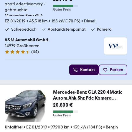
Memory
Guter Preis
EZ 01/2019
•
43.318 km
•
125 kW (170 PS)
•
Diesel
Schiebedach
Abstandstempomat
Kamera
V&M Automobil GmbH
14979 Großbeeren
(
34
)
4.4 Sterne
Kontakt
Parken
Mercedes-Benz GLA 220 4Matic
Autom.Ahk Shz Pdc Kamera
Garantie
20.800 €
Guter Preis
Unfallfrei
•
EZ 01/2019
•
97.900 km
•
135 kW (184 PS)
•
Benzin