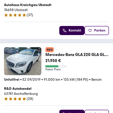
Autohaus Kraichgau Ubstadt
76698 Ubstadt
(
37
)
5 Sterne
Kontakt
Parken
NEU
Mercedes-Benz GLA 220 GLA GLA
220 4Matic LED
21.950 €
Fairer Preis
Unfallfrei
•
EZ 09/2019
•
91.000 km
•
135 kW (184 PS)
•
Benzin
R&D Autohandel
63741 Aschaffenburg
(
28
)
5 Sterne