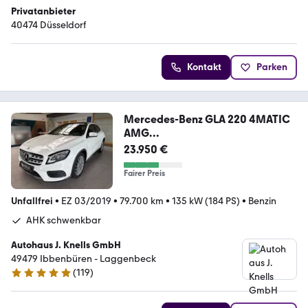
Privatanbieter
40474 Düsseldorf
Kontakt
Parken
Mercedes-Benz GLA 220 4MATIC
AMG
Line/AHK/360°/PANO/LED/SHZ
23.950 €
Fairer Preis
Unfallfrei
•
EZ 03/2019
•
79.700 km
•
135 kW (184 PS)
•
Benzin
AHK schwenkbar
Autohaus J. Knells GmbH
49479 Ibbenbüren - Laggenbeck
(
119
)
4.9 Sterne