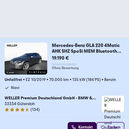
Mercedes-Benz GLA 220 4Matic
AHK SHZ SpoSi MEM Bluetooth
Navi
19.190 €
Ohne Bewertung
Unfallfrei
•
EZ 10/2019
•
70.000 km
•
135 kW (184 PS)
•
Benzin
Navi
WELLER Premium Deutschland GmbH - BMW &
MINI Vertragshändler
33334 Gütersloh
(
134
)
4.6 Sterne
Kontakt
Parken