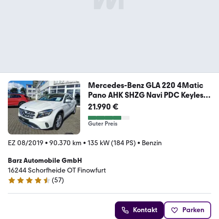
Mercedes-Benz GLA 220 4Matic
Pano AHK SHZG Navi PDC Keyless
Go
21.990 €
Guter Preis
EZ 08/2019
•
90.370 km
•
135 kW (184 PS)
•
Benzin
Barz Automobile GmbH
16244 Schorfheide OT Finowfurt
(
57
)
4.6 Sterne
Kontakt
Parken