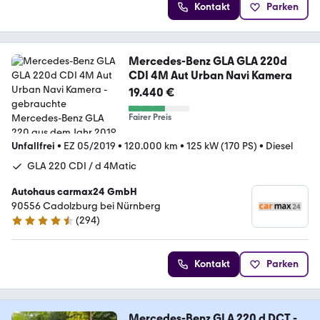
Kontakt
Parken
Mercedes-Benz GLA GLA 220d
CDI 4M Aut Urban Navi Kamera
19.440 €
Fairer Preis
Unfallfrei
•
EZ 05/2019
•
120.000 km
•
125 kW (170 PS)
•
Diesel
GLA 220 CDI / d 4Matic
Autohaus carmax24 GmbH
90556 Cadolzburg bei Nürnberg
(
294
)
4.7 Sterne
Kontakt
Parken
Mercedes-Benz GLA 220 d DCT -