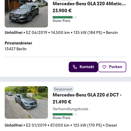
Mercedes-Benz GLA 220 4Matic
AMG Line 360 Grad LED
23.900 €
Guter Preis
Unfallfrei
•
EZ 06/2019
•
14.500 km
•
135 kW (184 PS)
•
Benzin
Privatanbieter
13437 Berlin
Kontakt
Parken
Gesponsert
Mercedes-Benz GLA 220 d DCT -
21.490 €
Verhandlungsbasis
Guter Preis
Unfallfrei
•
EZ 01/2019
•
87.000 km
•
125 kW (170 PS)
•
Diesel