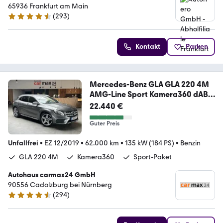
65936 Frankfurt am Main
(
293
)
4.6 Sterne
Kontakt
Parken
Mercedes-Benz GLA GLA 220 4M
AMG-Line Sport Kamera360 dAB
LED
22.440 €
Guter Preis
Unfallfrei
•
EZ 12/2019
•
62.000 km
•
135 kW (184 PS)
•
Benzin
GLA 220 4M
Kamera360
Sport-Paket
Autohaus carmax24 GmbH
90556 Cadolzburg bei Nürnberg
(
294
)
4.7 Sterne