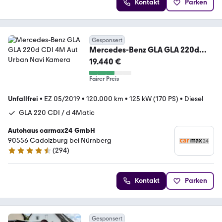
Kontakt
Parken
Gesponsert
Mercedes-Benz GLA GLA 220d
CDI 4M Aut Urban Navi Kamera
19.440 €
Fairer Preis
Unfallfrei
•
EZ 05/2019
•
120.000 km
•
125 kW (170 PS)
•
Diesel
GLA 220 CDI / d 4Matic
Autohaus carmax24 GmbH
90556 Cadolzburg bei Nürnberg
(
294
)
4.7 Sterne
Kontakt
Parken
Gesponsert