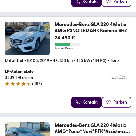
Kontakt
Parken
Mercedes-Benz GLA 220 4Matic
AMG PANO LED AHK Kamera SHZ
24.490 €
Fairer Preis
Unfallfrei
•
EZ 03/2019
•
42.430 km
•
135 kW (184 PS)
•
Benzin
LP-Automobile
35394 Giessen
(
487
)
4.7 Sterne
Kontakt
Parken
Mercedes-Benz GLA 220 4Matic
AMG*Pano*Navi*RFK*Assistenzp