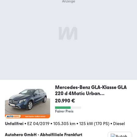
Mercedes-Benz GLA-Klasse GLA
220 d 4Matic Urban
Aut.*NAVI*LED*
20.990 €
Fairer Preis
Unfallfrei
•
EZ 04/2019
•
105.305 km
•
125 kW (170 PS)
•
Diesel
Autohero GmbH - Abholfiliale Frankfurt