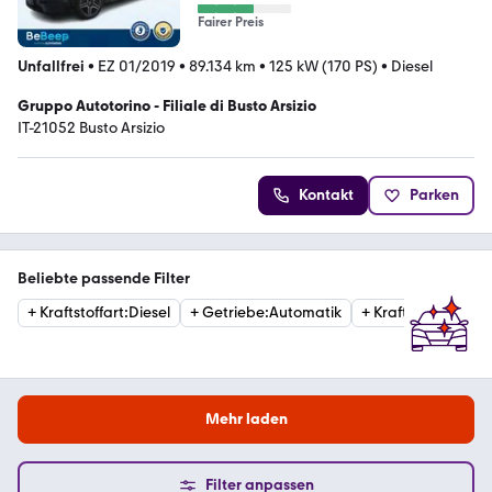
Fairer Preis
Unfallfrei
•
EZ 01/2019
•
89.134 km
•
125 kW (170 PS)
•
Diesel
Gruppo Autotorino - Filiale di Busto Arsizio
IT-21052 Busto Arsizio
Kontakt
Parken
Beliebte passende Filter
+
Kraftstoffart
:
Diesel
+
Getriebe
:
Automatik
+
Kraftstoffart
:
Ben
Mehr laden
Filter anpassen