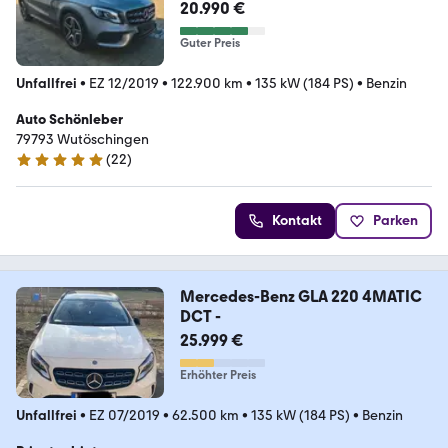
aket*
20.990 €
Guter Preis
Unfallfrei
•
EZ 12/2019
•
122.900 km
•
135 kW (184 PS)
•
Benzin
Auto Schönleber
79793 Wutöschingen
(
22
)
4.8 Sterne
Kontakt
Parken
Mercedes-Benz GLA 220 4MATIC
DCT -
25.999 €
Erhöhter Preis
Unfallfrei
•
EZ 07/2019
•
62.500 km
•
135 kW (184 PS)
•
Benzin