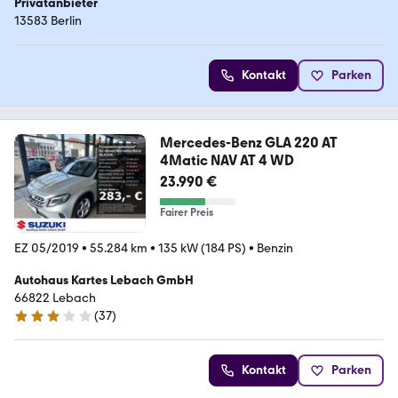
Privatanbieter
13583 Berlin
Kontakt
Parken
Mercedes-Benz GLA 220 AT
4Matic NAV AT 4 WD
23.990 €
Fairer Preis
EZ 05/2019
•
55.284 km
•
135 kW (184 PS)
•
Benzin
Autohaus Kartes Lebach GmbH
66822 Lebach
(
37
)
3.2 Sterne
Kontakt
Parken