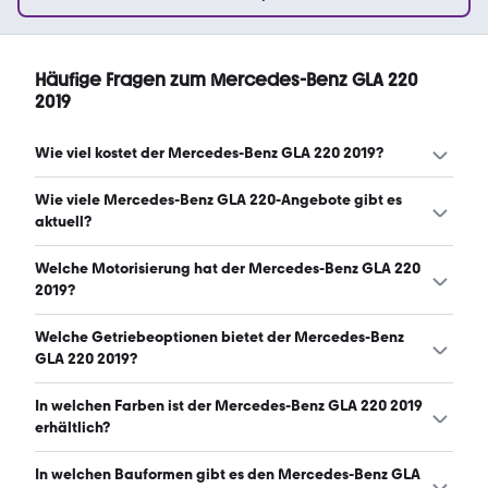
Häufige Fragen zum Mercedes-Benz GLA 220
2019
Wie viel kostet der Mercedes-Benz GLA 220 2019?
Ein guter Preis für einen Mercedes-Benz GLA 220 2019
Wie viele Mercedes-Benz GLA 220-Angebote gibt es
liegt zwischen 19.825 € und 22.842 €. (Stand: 6.8.2026)
aktuell?
Es gibt insgesamt 32 Mercedes-Benz GLA 220 bei
Welche Motorisierung hat der Mercedes-Benz GLA 220
mobile.de, davon 32 Gebraucht- und 0 Neuwagen.
2019?
(Stand: 6.8.2026)
Der Mercedes-Benz GLA 220 2019 hat Leistungen
Welche Getriebeoptionen bietet der Mercedes-Benz
zwischen 153 und 184 PS. (Stand: 6.8.2026)
GLA 220 2019?
Der Mercedes-Benz GLA 220 2019 ist mit automatischem
In welchen Farben ist der Mercedes-Benz GLA 220 2019
und halbautomatischem Getriebe erhältlich. (Stand:
erhältlich?
6.8.2026)
Den Mercedes-Benz GLA 220 2019 gibt es in folgenden
In welchen Bauformen gibt es den Mercedes-Benz GLA