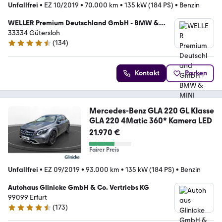
Unfallfrei
•
EZ 10/2019
•
70.000 km
•
135 kW (184 PS)
•
Benzin
WELLER Premium Deutschland GmbH - BMW &
MINI Vertragshändler
33334 Gütersloh
(
134
)
4.6 Sterne
Kontakt
Parken
Mercedes-Benz GLA 220 GL Klasse
GLA 220 4Matic 360* Kamera LED
21.970 €
Fairer Preis
Unfallfrei
•
EZ 09/2019
•
93.000 km
•
135 kW (184 PS)
•
Benzin
Autohaus Glinicke GmbH & Co. Vertriebs KG
99099 Erfurt
(
173
)
4.4 Sterne