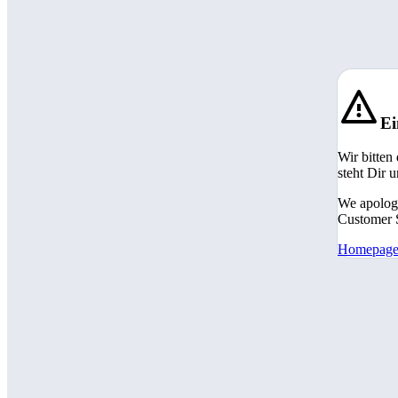
Ei
Wir bitten
steht Dir 
We apologi
Customer S
Homepag