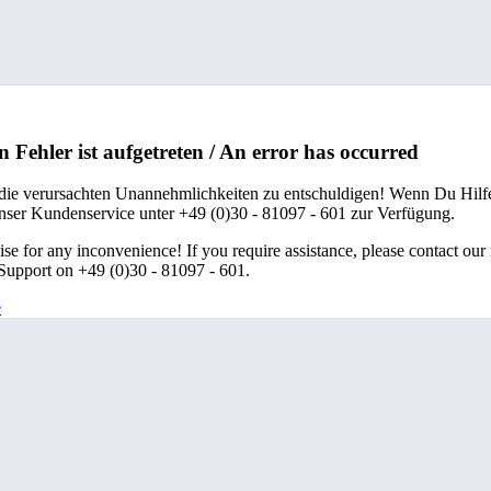
n Fehler ist aufgetreten / An error has occurred
 die verursachten Unannehmlichkeiten zu entschuldigen! Wenn Du Hilfe
unser Kundenservice unter +49 (0)30 - 81097 - 601 zur Verfügung.
se for any inconvenience! If you require assistance, please contact our
upport on +49 (0)30 - 81097 - 601.
e