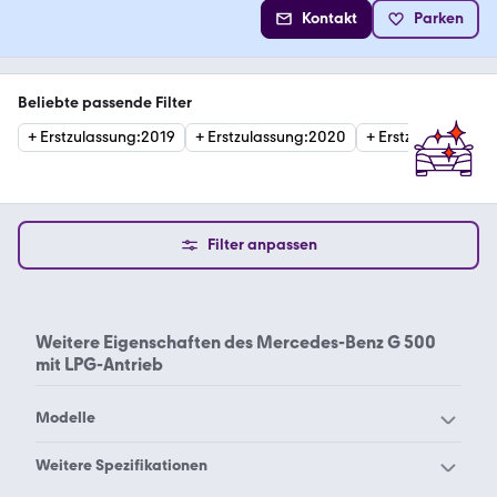
Kontakt
Parken
Beliebte passende Filter
+
Erstzulassung
:
2019
+
Erstzulassung
:
2020
+
Erstzulassung
:
20
Filter anpassen
Weitere Eigenschaften des
Mercedes-Benz G 500
mit LPG-Antrieb
Modelle
Mercedes-Benz 190
Mercedes-Benz 200
Weitere Spezifikationen
Mercedes-Benz 220
Mercedes-Benz 230