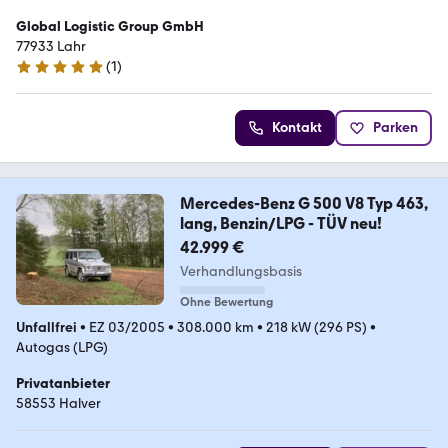
Global Logistic Group GmbH
77933 Lahr
(
1
)
5 Sterne
Kontakt
Parken
Mercedes-Benz G 500 V8 Typ 463,
lang, Benzin/LPG - TÜV neu!
42.999 €
Verhandlungsbasis
Ohne Bewertung
Unfallfrei
•
EZ 03/2005
•
308.000 km
•
218 kW (296 PS)
•
Autogas (LPG)
Privatanbieter
58553 Halver