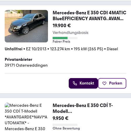
Mercedes-Benz E 350 CDI 4MATIC
BlueEFFICIENCY AVANTG. AVAN...
19.900 €
Verhandlungsbasis
Fairer Preis
Unfallfrei
•
EZ 10/2013
•
123.274 km
•
195 kW (265 PS)
•
Diesel
Privatanbieter
39171 Osterweddingen
Kontakt
Parken
Mercedes-Benz E 350 CDÍ T-
Modell
*AVANTGARDE*NAVI*AUTOMATIK
9.950 €
*
Ohne Bewertung