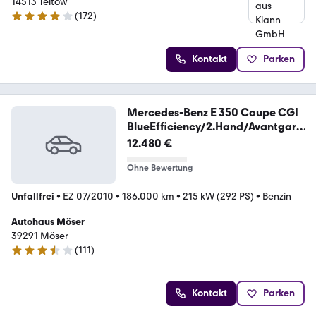
14513 Teltow
(
172
)
4 Sterne
Kontakt
Parken
Mercedes-Benz E 350 Coupe CGI
BlueEfficiency/2.Hand/Avantgard
e
12.480 €
Ohne Bewertung
Unfallfrei
•
EZ 07/2010
•
186.000 km
•
215 kW (292 PS)
•
Benzin
Autohaus Möser
39291 Möser
(
111
)
3.7 Sterne
Kontakt
Parken