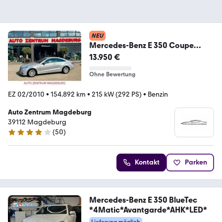
NEU
Mercedes-Benz E 350 Coupe
AVANTGARDE*AUTOM*XENON*P
13.950 €
DC
Ohne Bewertung
EZ 02/2010
•
154.892 km
•
215 kW (292 PS)
•
Benzin
Auto Zentrum Magdeburg
39112 Magdeburg
(
50
)
4 Sterne
Kontakt
Parken
Mercedes-Benz E 350 BlueTec
*4Matic*Avantgarde*AHK*LED*