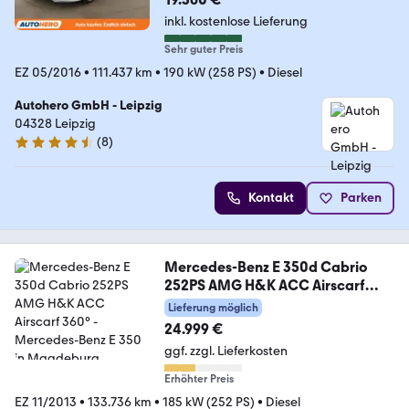
inkl. kostenlose Lieferung
Sehr guter Preis
EZ 05/2016
•
111.437 km
•
190 kW (258 PS)
•
Diesel
Autohero GmbH - Leipzig
04328 Leipzig
(
8
)
4.3 Sterne
Kontakt
Parken
Mercedes-Benz E 350d Cabrio
252PS AMG H&K ACC Airscarf
360°
Lieferung möglich
24.999 €
ggf. zzgl. Lieferkosten
Erhöhter Preis
EZ 11/2013
•
133.736 km
•
185 kW (252 PS)
•
Diesel