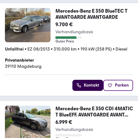
Mercedes-Benz E 350 BlueTEC T
AVANTGARDE AVANTGARDE
9.700 €
Verhandlungsbasis
Guter Preis
Unfallfrei
•
EZ 08/2013
•
310.000 km
•
190 kW (258 PS)
•
Diesel
Privatanbieter
39110 Magdeburg
Kontakt
Parken
Mercedes-Benz E 350 CDI 4MATIC
T BlueEFF. AVANTGARDE AVANT...
6.999 €
Verhandlungsbasis