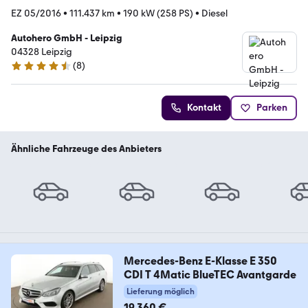
EZ 05/2016
•
111.437 km
•
190 kW (258 PS)
•
Diesel
Autohero GmbH - Leipzig
04328 Leipzig
(
8
)
4.3 Sterne
Kontakt
Parken
Ähnliche Fahrzeuge des Anbieters
Mercedes-Benz E-Klasse E 350
CDI T 4Matic BlueTEC Avantgarde
Lieferung möglich
19.360 €