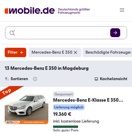
Filter
Mercedes-Benz E 350
Beschädigte Fahrzeuge:
13 Mercedes-Benz E 350 in Magdeburg
Sortieren
Kachelansicht
Top
Gesponsert
Mercedes-Benz E-Klasse E 350
CDI T 4Matic BlueTEC Avantgarde
Lieferung möglich
19.360 €
inkl. kostenlose Lieferung
Sehr guter Preis