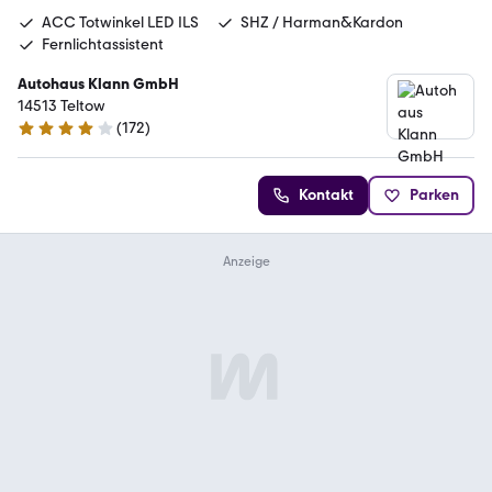
ACC Totwinkel LED ILS
SHZ / Harman&Kardon
Fernlichtassistent
Autohaus Klann GmbH
14513 Teltow
(
172
)
4 Sterne
Kontakt
Parken