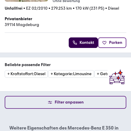
Ohne Bewertung
Unfallfrei
•
EZ 02/2010
•
279.253 km
•
170 kW (231 PS)
•
Diesel
Privatanbieter
39114 Magdeburg
Kontakt
Parken
Beliebte passende Filter
+
Kraftstoffart
:
Diesel
+
Kategorie
:
Limousine
+
Getriebe
:
Automa
Filter anpassen
Weitere Eigenschaften des
Mercedes-Benz E 350 in