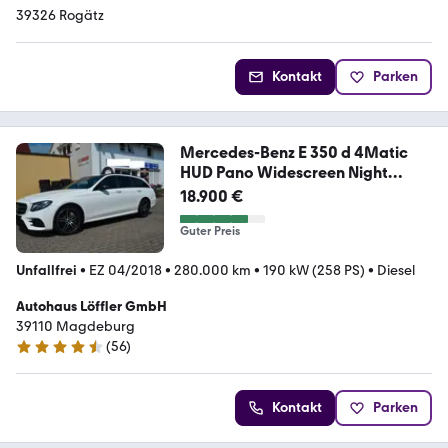
39326 Rogätz
Kontakt
Parken
Mercedes-Benz E 350 d 4Matic
HUD Pano Widescreen Night
AMG-Li
18.900 €
Guter Preis
Unfallfrei
•
EZ 04/2018
•
280.000 km
•
190 kW (258 PS)
•
Diesel
Autohaus Löffler GmbH
39110 Magdeburg
(
56
)
4.4 Sterne
Kontakt
Parken