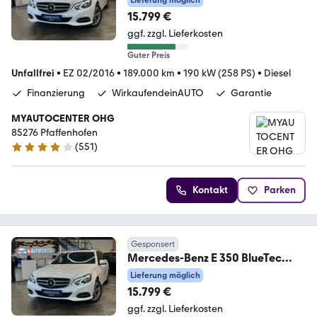
Lieferung möglich
15.799 €
ggf. zzgl. Lieferkosten
Guter Preis
Unfallfrei
•
EZ 02/2016
•
189.000 km
•
190 kW (258 PS)
•
Diesel
Finanzierung
WirkaufendeinAUTO
Garantie
MYAUTOCENTER OHG
85276 Pfaffenhofen
(
551
)
4.2 Sterne
Kontakt
Parken
Gesponsert
Mercedes-Benz E 350 BlueTec
*4Matic*Avantgarde*AHK*LED*
Lieferung möglich
15.799 €
ggf. zzgl. Lieferkosten