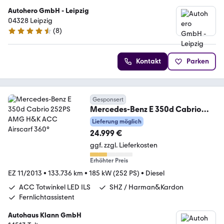
Autohero GmbH - Leipzig
04328 Leipzig
(
8
)
4.3 Sterne
Kontakt
Parken
Gesponsert
Mercedes-Benz E 350d Cabrio
252PS AMG H&K ACC Airscarf
Lieferung möglich
360°
24.999 €
ggf. zzgl. Lieferkosten
Erhöhter Preis
EZ 11/2013
•
133.736 km
•
185 kW (252 PS)
•
Diesel
ACC Totwinkel LED ILS
SHZ / Harman&Kardon
Fernlichtassistent
Autohaus Klann GmbH