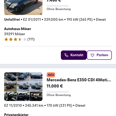
7.480 €
Ohne Bewertung
Unfallfrei
•
EZ 01/2011
•
339.000 km
•
195 kW (265 PS)
•
Diesel
Autohaus Möser
39291 Möser
(
111
)
3.7 Sterne
Kontakt
Parken
NEU
Mercedes-Benz E350 CDI 4Matic
Avantgarde /...
11.000 €
Ohne Bewertung
EZ 11/2010
•
245.341 km
•
170 kW (231 PS)
•
Diesel
Privatanbieter