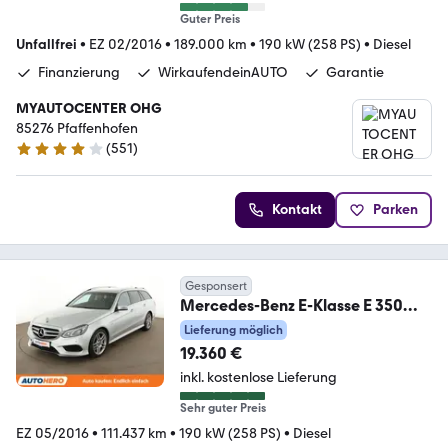
Guter Preis
Unfallfrei
•
EZ 02/2016
•
189.000 km
•
190 kW (258 PS)
•
Diesel
Finanzierung
WirkaufendeinAUTO
Garantie
MYAUTOCENTER OHG
85276 Pfaffenhofen
(
551
)
4.2 Sterne
Kontakt
Parken
Gesponsert
Mercedes-Benz E-Klasse E 350
CDI T 4Matic BlueTEC Avantgarde
Lieferung möglich
19.360 €
inkl. kostenlose Lieferung
Sehr guter Preis
EZ 05/2016
•
111.437 km
•
190 kW (258 PS)
•
Diesel