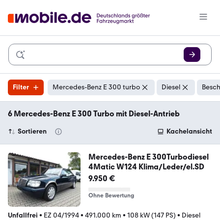
Filter
Mercedes-Benz E 300 turbo
Diesel
Besch
6 Mercedes-Benz E 300 Turbo mit Diesel-Antrieb
Sortieren
Kachelansicht
Mercedes-Benz E 300Turbodiesel
4Matic W124 Klima/Leder/el.SD
9.950 €
Ohne Bewertung
Unfallfrei
•
EZ 04/1994
•
491.000 km
•
108 kW (147 PS)
•
Diesel