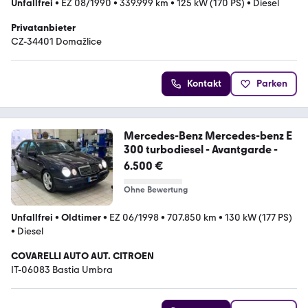
Unfallfrei
•
EZ 08/1990
•
339.999 km
•
125 kW (170 PS)
•
Diesel
Privatanbieter
CZ-34401 Domažlice
Kontakt
Parken
Mercedes-Benz Mercedes-benz E
300 turbodiesel - Avantgarde -
6.500 €
Ohne Bewertung
Unfallfrei
•
Oldtimer
•
EZ 06/1998
•
707.850 km
•
130 kW (177 PS)
•
Diesel
COVARELLI AUTO AUT. CITROEN
IT-06083 Bastia Umbra