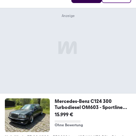
Mercedes-Benz C124 300
Turbodiesel OM603 - Sportline
W124
15.999 €
Ohne Bewertung