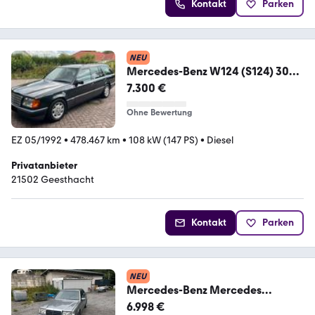
Kontakt
Parken
NEU
Mercedes-Benz W124 (S124) 300
TD Turbo OM ...
7.300 €
Ohne Bewertung
EZ 05/1992
•
478.467 km
•
108 kW (147 PS)
•
Diesel
Privatanbieter
21502 Geesthacht
Kontakt
Parken
NEU
Mercedes-Benz Mercedes
300Turbo Diesel W 124
6.998 €