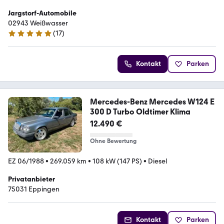
Jargstorf-Automobile
02943 Weißwasser
(
17
)
5 Sterne
Kontakt
Parken
Mercedes-Benz Mercedes W124 E
300 D Turbo Oldtimer Klima
12.490 €
Ohne Bewertung
EZ 06/1988
•
269.059 km
•
108 kW (147 PS)
•
Diesel
Privatanbieter
75031 Eppingen
Kontakt
Parken