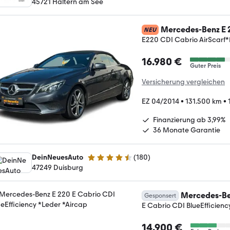
45721 Haltern am See
Mercedes-Benz E 
NEU
E220 CDI Cabrio AirScar
16.980 €
Guter Preis
Versicherung vergleichen
EZ 04/2014
•
131.500 km
•
Finanzierung ab 3,99%
36 Monate Garantie
DeinNeuesAuto
(
180
)
4.7 Sterne
47249 Duisburg
Mercedes-Be
Gesponsert
E Cabrio CDI BlueEfficienc
14.900 €