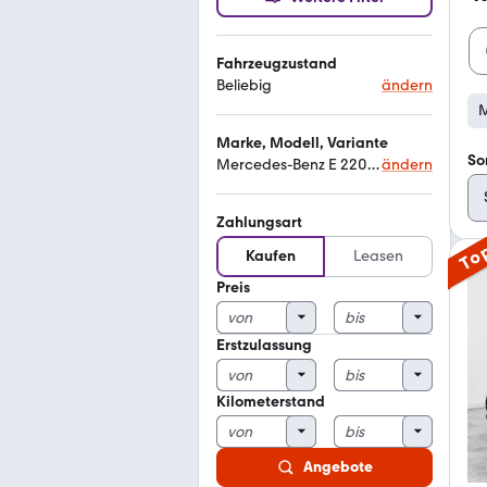
Fahrzeugzustand
Beliebig
ändern
M
Marke, Modell, Variante
So
Mercedes-Benz E 220 cdi
ändern
Zahlungsart
To
Kaufen
Leasen
Preis
Erstzulassung
Kilometerstand
Angebote