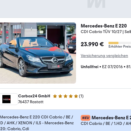
Mercedes-Benz E 220
CDI Cabrio TÜV 10/27 | Se
23.990 €
Erhöhter Preis
Versicherung vergleichen
Unfallfrei
•
EZ 07/2016
•
81
Carbox24 GmbH
(
1
)
5 Sterne
76437 Rastatt
Mercedes-Benz E 
NEU
CDI Cabrio / BE / 1.HD / A