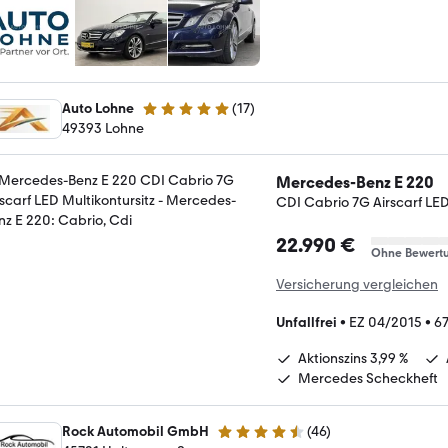
Auto Lohne
(
17
)
5 Sterne
49393 Lohne
Mercedes-Benz E 220
CDI Cabrio 7G Airscarf LED
22.990 €
Ohne Bewert
Versicherung vergleichen
Unfallfrei
•
EZ 04/2015
•
6
Aktionszins 3,99 %
Mercedes Scheckheft
Rock Automobil GmbH
(
46
)
4.7 Sterne