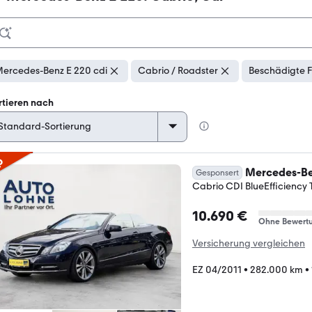
ercedes-Benz E 220 cdi
Cabrio / Roadster
Beschädigte F
rtieren nach
p
Mercedes-Be
Gesponsert
Cabrio CDI BlueEfficiency T
10.690 €
Ohne Bewert
Versicherung vergleichen
EZ 04/2011
•
282.000 km
•