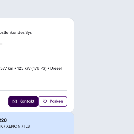
lbstlenkendes Sys
.577 km
•
125 kW (170 PS)
•
Diesel
Kontakt
Parken
220
HK / XENON / ILS