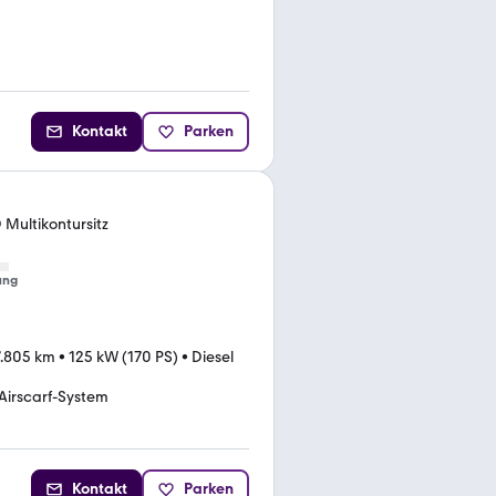
Kontakt
Parken
 Multikontursitz
ung
7.805 km
•
125 kW (170 PS)
•
Diesel
Airscarf-System
Kontakt
Parken