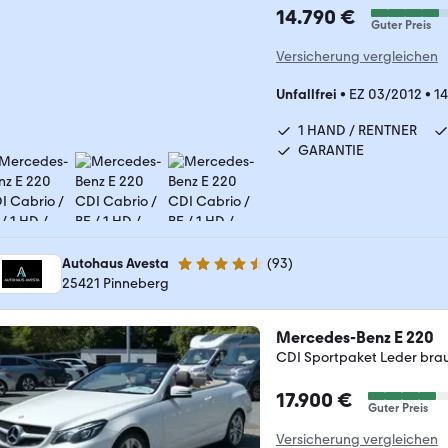
14.790 €
Guter Preis
Versicherung vergleichen
Unfallfrei
•
EZ 03/2012
•
1
1 HAND / RENTNER
GARANTIE
Autohaus Avesta
(
93
)
4.6 Sterne
25421 Pinneberg
Mercedes-Benz E 220
CDI Sportpaket Leder bra
17.900 €
Guter Preis
Versicherung vergleichen