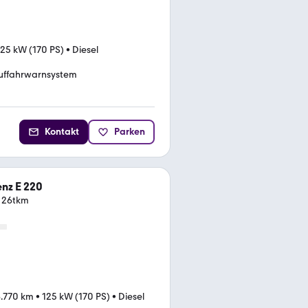
125 kW (170 PS)
•
Diesel
uffahrwarnsystem
Kontakt
Parken
nz E 220
r 26tkm
.770 km
•
125 kW (170 PS)
•
Diesel