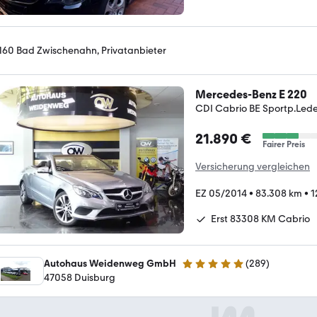
160 Bad Zwischenahn, Privatanbieter
Mercedes-Benz E 220
CDI Cabrio BE Sportp.Leder
21.890 €
Fairer Preis
Versicherung vergleichen
EZ 05/2014
•
83.308 km
•
1
Erst 83308 KM Cabrio
Autohaus Weidenweg GmbH
(
289
)
4.8 Sterne
47058 Duisburg