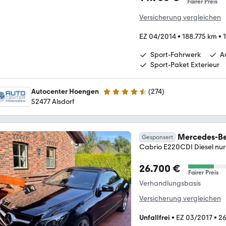
Fairer Preis
Versicherung vergleichen
EZ 04/2014
•
188.775 km
•
Sport-Fahrwerk
A
Sport-Paket Exterieur
Autocenter Hoengen
(
274
)
4.5 Sterne
52477 Alsdorf
Mercedes-Be
Gesponsert
Cabrio E220CDI Diesel nu
26.700 €
Fairer Preis
Verhandlungsbasis
Versicherung vergleichen
Unfallfrei
•
EZ 03/2017
•
26