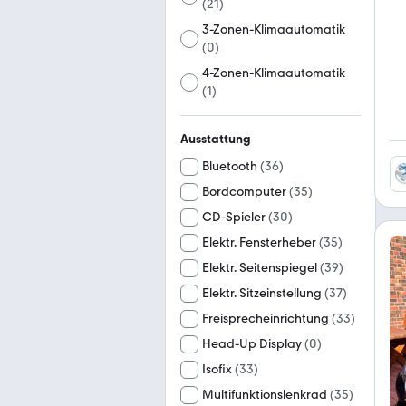
(
21
)
3-Zonen-Klimaautomatik
(
0
)
4-Zonen-Klimaautomatik
(
1
)
Ausstattung
Bluetooth
(
36
)
Bordcomputer
(
35
)
CD-Spieler
(
30
)
Elektr. Fensterheber
(
35
)
Elektr. Seitenspiegel
(
39
)
Elektr. Sitzeinstellung
(
37
)
Freisprecheinrichtung
(
33
)
Head-Up Display
(
0
)
Isofix
(
33
)
Multifunktionslenkrad
(
35
)