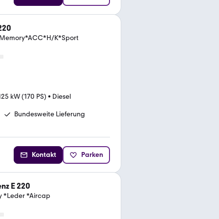
220
f*Memory*ACC*H/K*Sport
125 kW (170 PS)
•
Diesel
Bundesweite Lieferung
Kontakt
Parken
nz E 220
y *Leder *Aircap