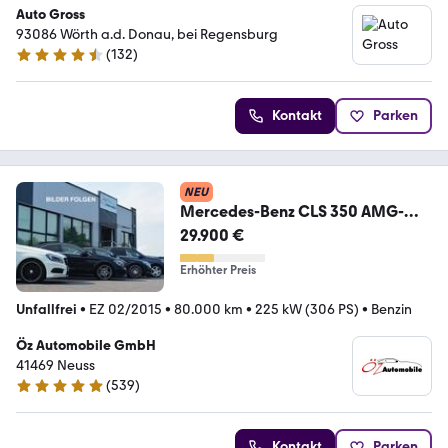
Auto Gross
93086 Wörth a.d. Donau, bei Regensburg
(
132
)
4.6 Sterne
Kontakt
Parken
NEU
Mercedes-Benz CLS 350 AMG-
Line Exclusiv Leder Ambiente H&K
29.900 €
Erhöhter Preis
Unfallfrei
•
EZ 02/2015
•
80.000 km
•
225 kW (306 PS)
•
Benzin
Öz Automobile GmbH
41469 Neuss
(
539
)
4.8 Sterne
Kontakt
Parken