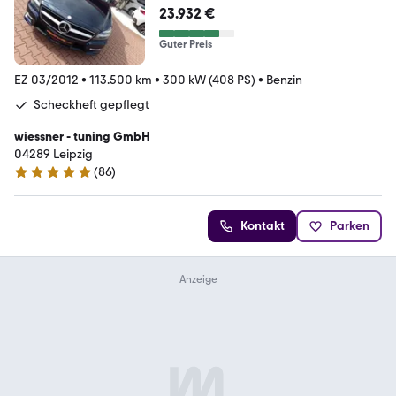
23.932 €
Guter Preis
EZ 03/2012
•
113.500 km
•
300 kW (408 PS)
•
Benzin
Scheckheft gepflegt
wiessner - tuning GmbH
04289 Leipzig
(
86
)
5 Sterne
Kontakt
Parken