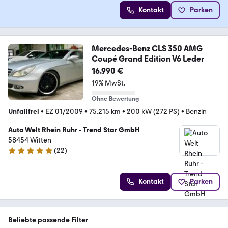
Kontakt
Parken
Mercedes-Benz CLS 350 AMG
Coupé Grand Edition V6 Leder
16.990 €
19% MwSt.
Ohne Bewertung
Unfallfrei
•
EZ 01/2009
•
75.215 km
•
200 kW (272 PS)
•
Benzin
Auto Welt Rhein Ruhr - Trend Star GmbH
58454 Witten
(
22
)
4.9 Sterne
Kontakt
Parken
Beliebte passende Filter