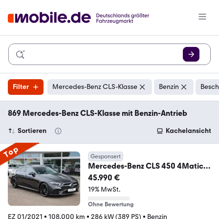
Filter
Mercedes-Benz CLS-Klasse
Benzin
Besch
869 Mercedes-Benz CLS-Klasse mit Benzin-Antrieb
Sortieren
Kachelansicht
Top
Gesponsert
Mercedes-Benz CLS 450 4Matic
AMG l DESIGNO l VOLL l
45.990 €
19% MwSt.
Ohne Bewertung
EZ 01/2021
•
108.000 km
•
286 kW (389 PS)
•
Benzin