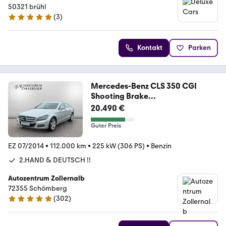
50321 brühl
(
3
)
5 Sterne
Kontakt
Parken
Mercedes-Benz CLS 350 CGI
Shooting Brake
*2.HAND*DISTR*H&R*ILS
20.490 €
Guter Preis
EZ 07/2014
•
112.000 km
•
225 kW (306 PS)
•
Benzin
2.HAND & DEUTSCH !!
Autozentrum Zollernalb
72355 Schömberg
(
302
)
4.9 Sterne