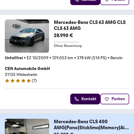
Mercedes-Benz CLS 63 AMG CLS
CLS 63 AMG
28.990 €
Ohne Bewertung
Unfallfrei
•
EZ 10/2009
•
129.053 km
•
378 kW (514 PS)
•
Benzin
CEN Automobile GmbH
31135 Hildesheim
(
7
)
5 Sterne
Kontakt
Parken
Mercedes-Benz CLS 400
AMG|Pano|Sitzklima|Memory|Air
matic|LM19