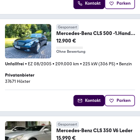
Kontakt
Parken
Gesponsert
Mercedes-Benz CLS 500 -1.Hand,
Check-Heft, Vollausstattung
12.900 €
Ohne Bewertung
Unfallfrei
•
EZ 08/2005
•
209.000 km
•
225 kW (306 PS)
•
Benzin
Privatanbieter
37671 Höxter
Kontakt
Parken
Gesponsert
Mercedes-Benz CLS 350 V6 Leder
15.990 €