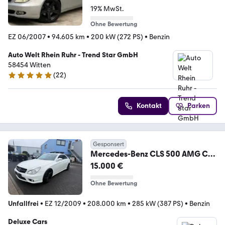
19% MwSt.
Ohne Bewertung
EZ 06/2007
•
94.605 km
•
200 kW (272 PS)
•
Benzin
Auto Welt Rhein Ruhr - Trend Star GmbH
58454 Witten
(
22
)
4.9 Sterne
Kontakt
Parken
Gesponsert
Mercedes-Benz CLS 500 AMG CLS
550 AMG / Top Zustand /
15.000 €
Ohne Bewertung
Unfallfrei
•
EZ 12/2009
•
208.000 km
•
285 kW (387 PS)
•
Benzin
Deluxe Cars