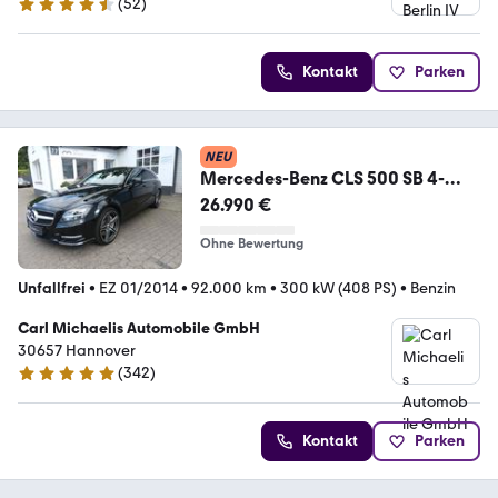
(
52
)
4.4 Sterne
Kontakt
Parken
NEU
Mercedes-Benz CLS 500 SB 4-
matic, 2. Hd., Top Historie, AMG
26.990 €
Ohne Bewertung
Unfallfrei
•
EZ 01/2014
•
92.000 km
•
300 kW (408 PS)
•
Benzin
Carl Michaelis Automobile GmbH
30657 Hannover
(
342
)
4.9 Sterne
Kontakt
Parken