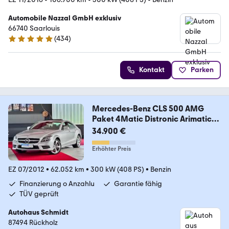
Automobile Nazzal GmbH exklusiv
66740 Saarlouis
(
434
)
4.8 Sterne
Kontakt
Parken
Mercedes-Benz CLS 500 AMG
Paket 4Matic Distronic Arimatic
ILS
34.900 €
Erhöhter Preis
EZ 07/2012
•
62.052 km
•
300 kW (408 PS)
•
Benzin
Finanzierung o Anzahlu
Garantie fähig
TÜV geprüft
Autohaus Schmidt
87494 Rückholz