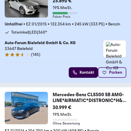
25.890 €
19% MwSt.
Fairer Preis
Unfallfrei
•
EZ 01/2015
•
132.354 km
•
245 kW (333 PS)
•
Benzin
Totwinkel|LED|360°
Auto-Forum Bielefeld GmbH & Co. KG
33647 Bielefeld
(
145
)
3.6 Sterne
Kontakt
Parken
Mercedes-Benz CLS500 SB AMG-
LINE*AIRMATIC*DISTRONIC*H&K
*LED*
30.999 €
19% MwSt.
Ohne Bewertung
EZ 11/2016
•
106.700 km
•
300 kW (408 PS)
•
Benzin