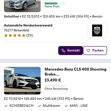
Fairer Preis
Unfallfrei
•
EZ 12/2013
•
120.450 km
•
225 kW (306 PS)
•
Benzin
Automobile Nordschwarzwald
75217 Birkenfeld
(
20
)
5 Sterne
Kontakt
Parken
Mercedes-Benz CLS 400 Shooting
Brake
"AMG"LED"Harman/Kardon"
23.490 €
Ohne Bewertung
EZ 11/2014
•
145.400 km
•
245 kW (333 PS)
•
Benzin
SCHIEBEDACH
Multibeam
AMG - LINE