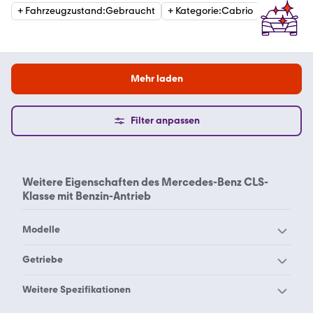
+
Fahrzeugzustand
:
Gebraucht
+
Kategorie
:
Cabrio
+
Getriebe
Mehr laden
Filter anpassen
Weitere Eigenschaften des
Mercedes-Benz CLS-
Klasse mit Benzin-Antrieb
Modelle
Mercedes-Benz 190
Mercedes-Benz 200
Getriebe
Mercedes-Benz 220
Mercedes-Benz 230
Mercedes-Benz CLS-
Weitere Spezifikationen
Mercedes-Benz 240
Mercedes-Benz 250
Klasse Benzin Automatik