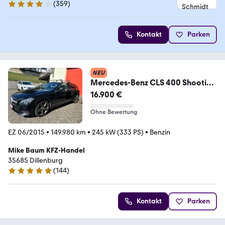
(
359
)
4 Sterne
Kontakt
Parken
NEU
Mercedes-Benz CLS 400 Shooting
Brake4matic Standhz. Leder Navi
16.900 €
Ohne Bewertung
EZ 06/2015
•
149.980 km
•
245 kW (333 PS)
•
Benzin
Mike Baum KFZ-Handel
35685 Dillenburg
(
144
)
4.9 Sterne
Kontakt
Parken