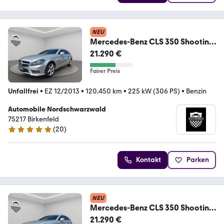
NEU
Mercedes-Benz CLS 350 Shooting
Brake BE AMG| SDACH 8FACH SHZ
21.290 €
Fairer Preis
Unfallfrei
•
EZ 12/2013
•
120.450 km
•
225 kW (306 PS)
•
Benzin
Automobile Nordschwarzwald
75217 Birkenfeld
(
20
)
5 Sterne
Kontakt
Parken
NEU
Mercedes-Benz CLS 350 Shooting
Brake BE AMG| SDACH 8FACH SHZ
21.290 €