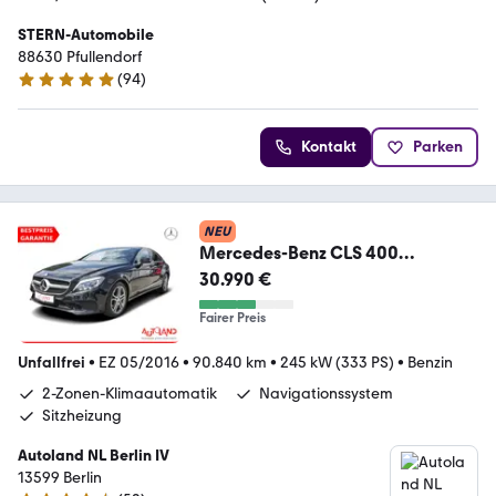
STERN-Automobile
88630 Pfullendorf
(
94
)
4.9 Sterne
Kontakt
Parken
NEU
Mercedes-Benz CLS 400
Multibeam 360° Totwinkel
30.990 €
Schiebedach
Fairer Preis
Unfallfrei
•
EZ 05/2016
•
90.840 km
•
245 kW (333 PS)
•
Benzin
2-Zonen-Klimaautomatik
Navigationssystem
Sitzheizung
Autoland NL Berlin IV
13599 Berlin