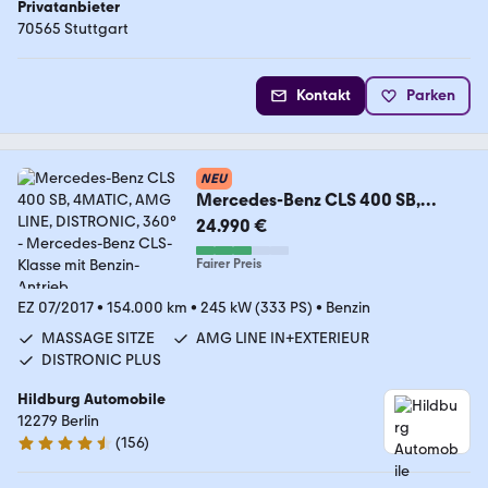
Privatanbieter
70565 Stuttgart
Kontakt
Parken
NEU
Mercedes-Benz CLS 400 SB,
4MATIC, AMG LINE, DISTRONIC,
24.990 €
360°
Fairer Preis
EZ 07/2017
•
154.000 km
•
245 kW (333 PS)
•
Benzin
MASSAGE SITZE
AMG LINE IN+EXTERIEUR
DISTRONIC PLUS
Hildburg Automobile
12279 Berlin
(
156
)
4.7 Sterne