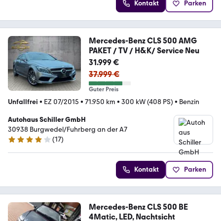
Kontakt
Parken
Mercedes-Benz CLS 500 AMG
PAKET / TV / H&K/ Service Neu
31.999 €
37.999 €
Guter Preis
Unfallfrei
•
EZ 07/2015
•
71.950 km
•
300 kW (408 PS)
•
Benzin
Autohaus Schiller GmbH
30938 Burgwedel/Fuhrberg an der A7
(
17
)
4 Sterne
Kontakt
Parken
Mercedes-Benz CLS 500 BE
4Matic, LED, Nachtsicht