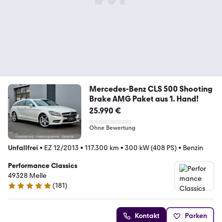
Mercedes-Benz CLS 500 Shooting
Brake AMG Paket aus 1. Hand!
25.990 €
Ohne Bewertung
Unfallfrei
•
EZ 12/2013
•
117.300 km
•
300 kW (408 PS)
•
Benzin
Performance Classics
49328 Melle
(
181
)
4.8 Sterne
Kontakt
Parken