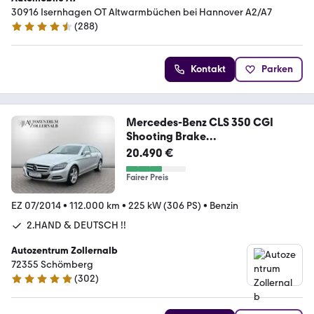
30916 Isernhagen OT Altwarmbüchen bei Hannover A2/A7
(
288
)
4.7 Sterne
Kontakt
Parken
Mercedes-Benz CLS 350 CGI
Shooting Brake
*2.HAND*DISTR*H&R*ILS
20.490 €
Fairer Preis
EZ 07/2014
•
112.000 km
•
225 kW (306 PS)
•
Benzin
2.HAND & DEUTSCH !!
Autozentrum Zollernalb
72355 Schömberg
(
302
)
4.9 Sterne