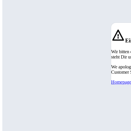
Ei
Wir bitten
steht Dir 
We apologi
Customer S
Homepag