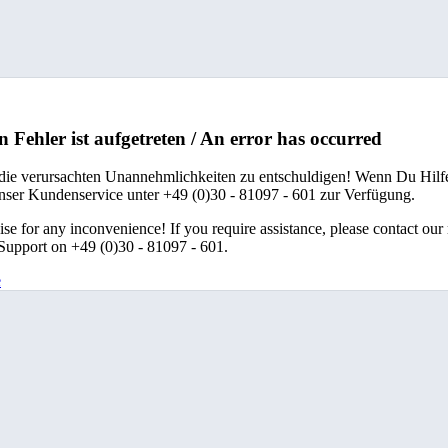
n Fehler ist aufgetreten / An error has occurred
 die verursachten Unannehmlichkeiten zu entschuldigen! Wenn Du Hilfe
unser Kundenservice unter +49 (0)30 - 81097 - 601 zur Verfügung.
se for any inconvenience! If you require assistance, please contact our
upport on +49 (0)30 - 81097 - 601.
e