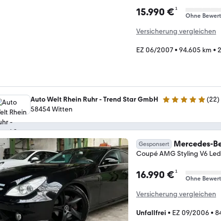
¹
15.990 €
Ohne Bewer
Versicherung vergleichen
EZ 06/2007
•
94.605 km
•
2
Auto Welt Rhein Ruhr - Trend Star GmbH
(
22
)
4.9 Sterne
58454 Witten
Mercedes-Be
Gesponsert
Coupé AMG Styling V6 Led
¹
16.990 €
Ohne Bewer
Versicherung vergleichen
Unfallfrei
•
EZ 09/2006
•
8