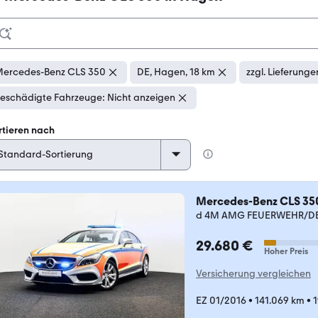
ercedes-Benz CLS 350
DE, Hagen, 18 km
zzgl. Lieferunge
eschädigte Fahrzeuge: Nicht anzeigen
rtieren nach
Mercedes-Benz CLS 35
d 4M AMG FEUERWEHR/DB
29.680 €
Hoher Preis
Versicherung vergleichen
EZ 01/2016
•
141.069 km
•
1