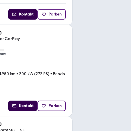
Kontakt
Parken
0
er CarPlay
tung
4.950 km
•
200 kW (272 PS)
•
Benzin
Kontakt
Parken
0
A*AMG LINE