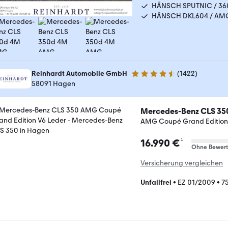
HÄNSCH SPUTNIC / 36
HÄNSCH DKL604 / AM
Reinhardt Automobile GmbH
(
1422
)
4.7 Sterne
58091 Hagen
Mercedes-Benz CLS 35
AMG Coupé Grand Edition
¹
16.990 €
Ohne Bewer
Versicherung vergleichen
Unfallfrei
•
EZ 01/2009
•
7