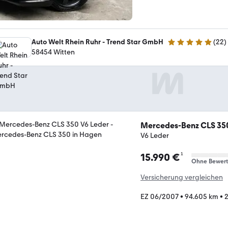
Auto Welt Rhein Ruhr - Trend Star GmbH
(
22
)
4.9 Sterne
58454 Witten
Mercedes-Benz CLS 35
V6 Leder
¹
15.990 €
Ohne Bewer
Versicherung vergleichen
EZ 06/2007
•
94.605 km
•
2