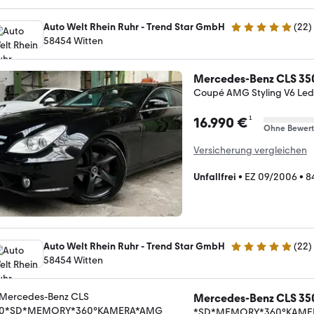
Auto Welt Rhein Ruhr - Trend Star GmbH
(
22
)
4.9 Sterne
58454 Witten
Mercedes-Benz CLS 35
Coupé AMG Styling V6 Led
¹
16.990 €
Ohne Bewer
Versicherung vergleichen
Unfallfrei
•
EZ 09/2006
•
8
Auto Welt Rhein Ruhr - Trend Star GmbH
(
22
)
4.9 Sterne
58454 Witten
Mercedes-Benz CLS 35
*SD*MEMORY*360°KAMER