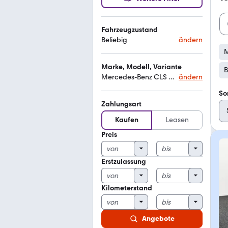
Fahrzeugzustand
Beliebig
ändern
M
Marke, Modell, Variante
B
Mercedes-Benz CLS 350
ändern
So
Zahlungsart
Kaufen
Leasen
Preis
Erstzulassung
Kilometerstand
Angebote