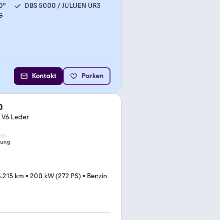
0°
DBS 5000 / JULUEN UR3
G
Kontakt
Parken
0
 V6 Leder
tung
5.215 km
•
200 kW (272 PS)
•
Benzin