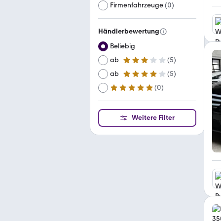
Firmenfahrzeuge
(
0
)
Händlerbewertung
Beliebig
ab
(
5
)
3 Sterne
ab
(
5
)
4 Sterne
(
0
)
ab
5 Sterne
Weitere Filter