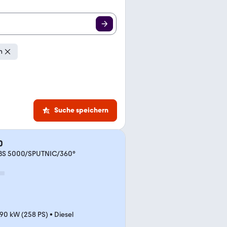
n
Suche speichern
0
S 5000/SPUTNIC/360°
90 kW (258 PS)
•
Diesel