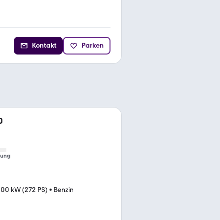
Kontakt
Parken
0
tung
00 kW (272 PS)
•
Benzin