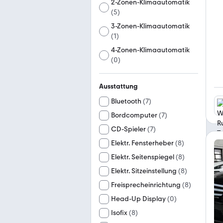
2-Zonen-Klimaautomatik
(
5
)
3-Zonen-Klimaautomatik
(
1
)
4-Zonen-Klimaautomatik
(
0
)
Ausstattung
Bluetooth
(
7
)
Bordcomputer
(
7
)
CD-Spieler
(
7
)
Elektr. Fensterheber
(
8
)
Elektr. Seitenspiegel
(
8
)
Elektr. Sitzeinstellung
(
8
)
Freisprecheinrichtung
(
8
)
Head-Up Display
(
0
)
Isofix
(
8
)