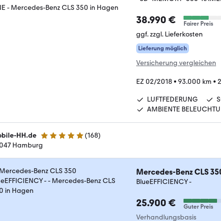
38.990 €
Fairer Preis
ggf. zzgl. Lieferkosten
Lieferung möglich
Versicherung vergleichen
EZ 02/2018
•
93.000 km
•
2
LUFTFEDERUNG
S
AMBIENTE BELEUCHT
bile-HH.de
(
168
)
4.8 Sterne
047 Hamburg
Mercedes-Benz CLS 35
BlueEFFICIENCY -
25.900 €
Guter Preis
Verhandlungsbasis