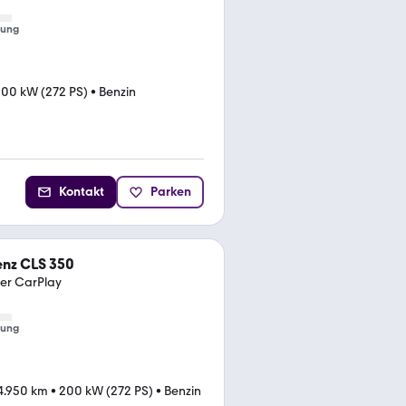
tung
00 kW (272 PS)
•
Benzin
Kontakt
Parken
nz CLS 350
er CarPlay
tung
4.950 km
•
200 kW (272 PS)
•
Benzin