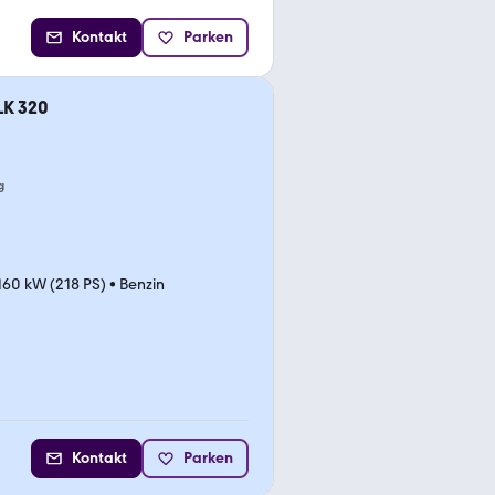
Kontakt
Parken
LK 320
g
160 kW (218 PS)
•
Benzin
Kontakt
Parken