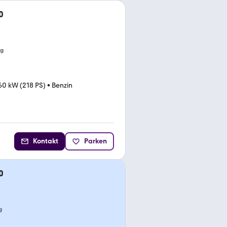
0
ng
60 kW (218 PS)
•
Benzin
Kontakt
Parken
0
g