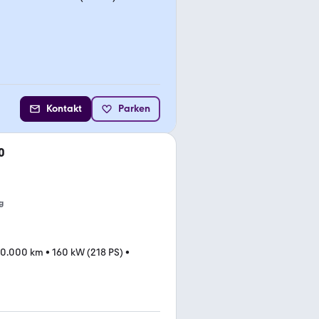
Kontakt
Parken
0
g
00.000 km
•
160 kW (218 PS)
•