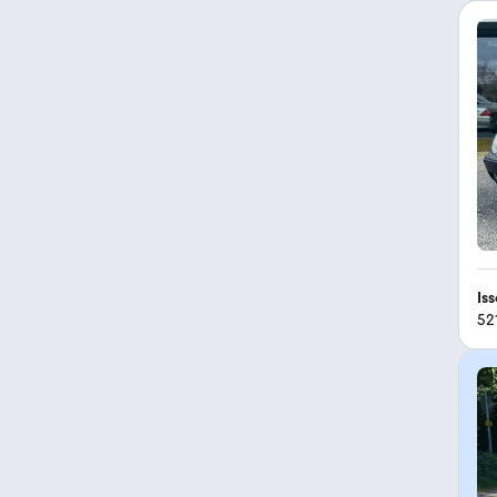
Is
52