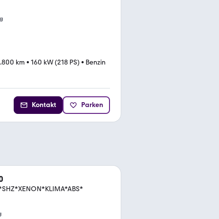
g
1.800 km
•
160 kW (218 PS)
•
Benzin
Kontakt
Parken
0
SHZ*XENON*KLIMA*ABS*
g