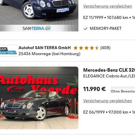
Versicherung vergleichen
EZ 11/1999
•
107.680 km
•
1
MEMORY-PAKET
Autohof SAN-TERRA GmbH
(
408
)
4.6 Sterne
25436 Moorrege (bei Hamburg)
Mercedes-Benz CLK 32
ELEGANCE Cabrio Aut./L
11.990 €
Ohne Bewertu
Versicherung vergleichen
EZ 06/1999
•
97.000 km
•
1