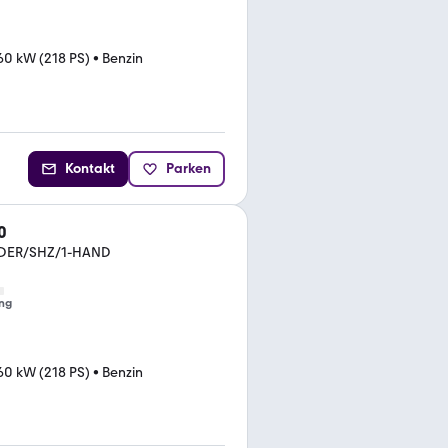
60 kW (218 PS)
•
Benzin
Kontakt
Parken
0
EDER/SHZ/1-HAND
ng
60 kW (218 PS)
•
Benzin