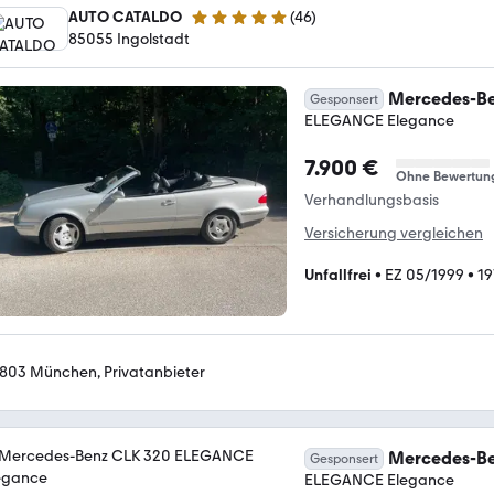
AUTO CATALDO
(
46
)
5 Sterne
85055 Ingolstadt
Mercedes-Be
Gesponsert
ELEGANCE Elegance
7.900 €
Ohne Bewertun
Verhandlungsbasis
Versicherung vergleichen
Unfallfrei
•
EZ 05/1999
•
19
803 München, Privatanbieter
Mercedes-Be
Gesponsert
ELEGANCE Elegance