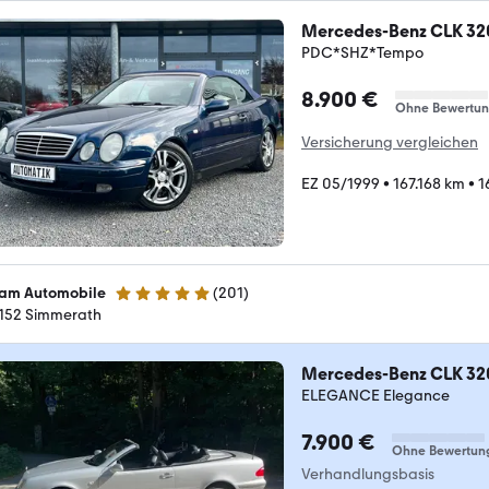
Mercedes-Benz CLK 32
PDC*SHZ*Tempo
8.900 €
Ohne Bewertu
Versicherung vergleichen
EZ 05/1999
•
167.168 km
•
1
sam Automobile
(
201
)
5 Sterne
152 Simmerath
Mercedes-Benz CLK 32
ELEGANCE Elegance
7.900 €
Ohne Bewertun
Verhandlungsbasis