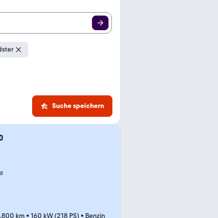
dster
Suche speichern
0
g
1.800 km
•
160 kW (218 PS)
•
Benzin