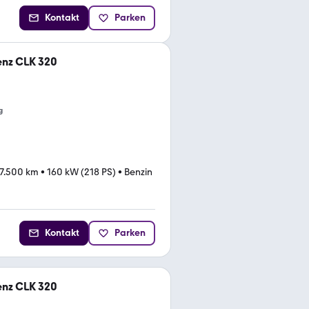
Kontakt
Parken
nz CLK 320
g
7.500 km
•
160 kW (218 PS)
•
Benzin
Kontakt
Parken
nz CLK 320