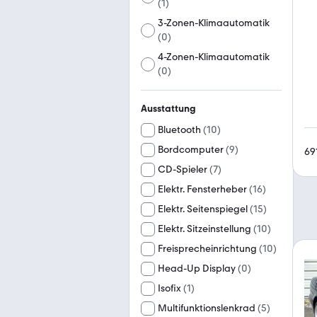
(
1
)
3-Zonen-Klimaautomatik
(
0
)
4-Zonen-Klimaautomatik
(
0
)
Ausstattung
Bluetooth
(
10
)
Bordcomputer
(
9
)
69
CD-Spieler
(
7
)
Elektr. Fensterheber
(
16
)
Elektr. Seitenspiegel
(
15
)
Elektr. Sitzeinstellung
(
10
)
Freisprecheinrichtung
(
10
)
Head-Up Display
(
0
)
Isofix
(
1
)
Multifunktionslenkrad
(
5
)