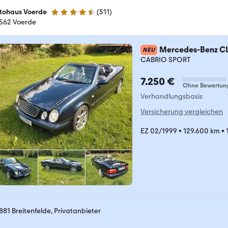
tohaus Voerde
(
511
)
4.5 Sterne
562 Voerde
Mercedes-Benz C
NEU
CABRIO SPORT
7.250 €
Ohne Bewertun
Verhandlungsbasis
Versicherung vergleichen
EZ 02/1999
•
129.600 km
•
881 Breitenfelde, Privatanbieter