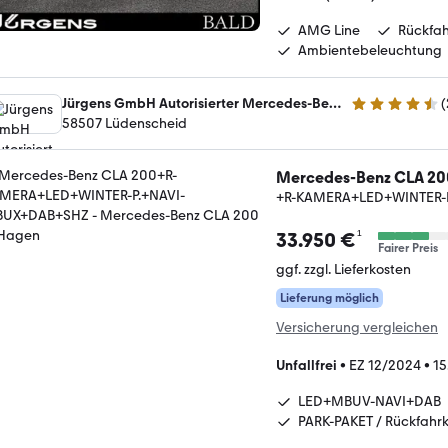
AMG Line
Rückfa
Ambientebeleuchtung
Jürgens GmbH Autorisierter Mercedes-Benz Verkauf und Service
(
4.6 Sterne
58507 Lüdenscheid
Mercedes-Benz CLA 20
+R-KAMERA+LED+WINTER-
¹
33.950 €
Fairer Preis
ggf. zzgl. Lieferkosten
Lieferung möglich
Versicherung vergleichen
Unfallfrei
•
EZ 12/2024
•
15
LED+MBUV-NAVI+DAB
PARK-PAKET / Rückfahr