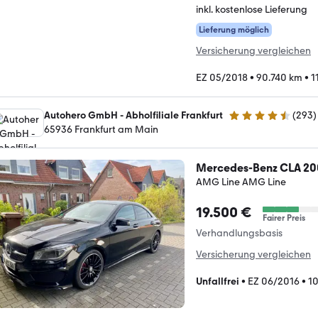
inkl. kostenlose Lieferung
Lieferung möglich
Versicherung vergleichen
EZ 05/2018
•
90.740 km
•
1
Autohero GmbH - Abholfiliale Frankfurt
(
293
)
4.6 Sterne
65936 Frankfurt am Main
Mercedes-Benz CLA 20
AMG Line AMG Line
19.500 €
Fairer Preis
Verhandlungsbasis
Versicherung vergleichen
Unfallfrei
•
EZ 06/2016
•
1