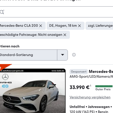
ercedes-Benz CLA 200
DE, Hagen, 18 km
zzgl. Lieferung
eschädigte Fahrzeuge: Nicht anzeigen
rtieren nach
p
Mercedes-Be
Gesponsert
AMG-Sport/LED/Kamera/K
¹
33.990 €
Guter Preis
Versicherung vergleichen
Unfallfrei
•
Jahreswagen
•
120 kW (163 PS)
•
Benzin