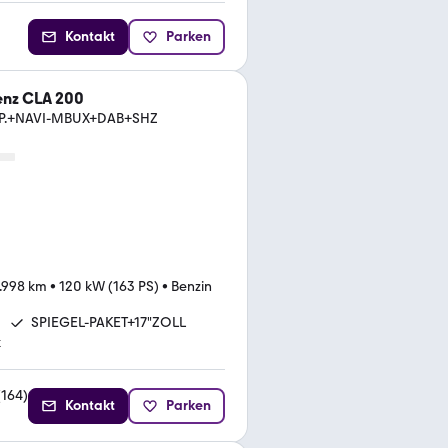
Kontakt
Parken
nz CLA 200
P.+NAVI-MBUX+DAB+SHZ
.998 km
•
120 kW (163 PS)
•
Benzin
SPIEGEL-PAKET+17"ZOLL
k
(
164
)
Kontakt
Parken