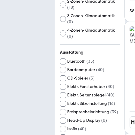
2-Zonen-Klimaautomatik
(
18
)
58
3-Zonen-Klimaautomatik
(
0
)
4-Zonen-Klimaautomatik
(
0
)
Ausstattung
Bluetooth
(
35
)
Bordcomputer
(
40
)
CD-Spieler
(
3
)
Elektr. Fensterheber
(
40
)
Elektr. Seitenspiegel
(
40
)
Elektr. Sitzeinstellung
(
16
)
Freisprecheinrichtung
(
39
)
Head-Up Display
(
0
)
Isofix
(
40
)