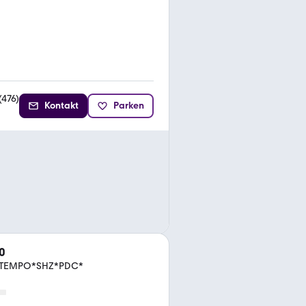
(
476
)
Kontakt
Parken
0
D*TEMPO*SHZ*PDC*