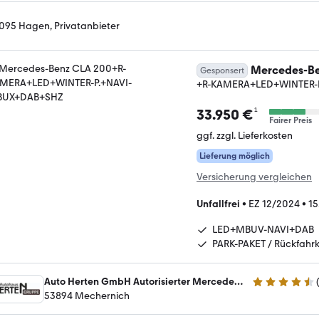
095 Hagen, Privatanbieter
Mercedes-Be
Gesponsert
+R-KAMERA+LED+WINTER-
¹
33.950 €
Fairer Preis
ggf. zzgl. Lieferkosten
Lieferung möglich
Versicherung vergleichen
Unfallfrei
•
EZ 12/2024
•
15
LED+MBUV-NAVI+DAB
PARK-PAKET / Rückfahr
Auto Herten GmbH Autorisierter Mercedes-Benz PKW und Transporter Service
4.7 Sterne
53894 Mechernich