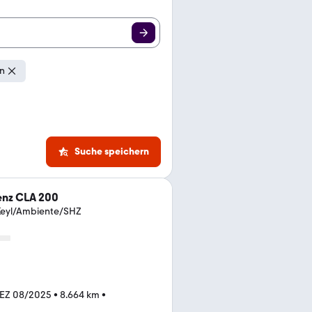
en
Suche speichern
nz CLA 200
eyl/Ambiente/SHZ
EZ 08/2025
•
8.664 km
•