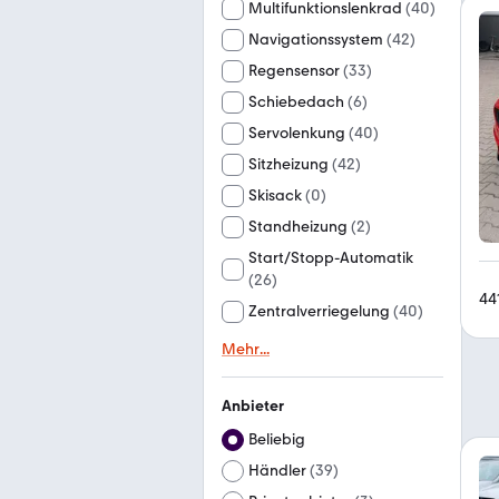
Multifunktionslenkrad
(
40
)
Navigationssystem
(
42
)
Regensensor
(
33
)
Schiebedach
(
6
)
Servolenkung
(
40
)
Sitzheizung
(
42
)
Skisack
(
0
)
Standheizung
(
2
)
Start/Stopp-Automatik
(
26
)
44
Zentralverriegelung
(
40
)
Mehr
...
Anbieter
Beliebig
Händler
(
39
)