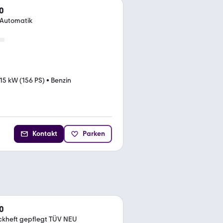
0
 Automatik
15 kW (156 PS)
•
Benzin
Kontakt
Parken
0
kheft gepflegt TÜV NEU