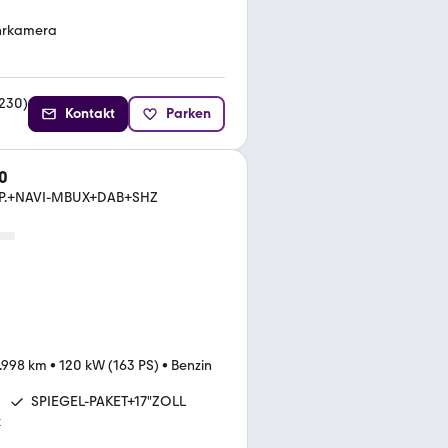
hrkamera
230
)
Kontakt
Parken
0
P.+NAVI-MBUX+DAB+SHZ
.998 km
•
120 kW (163 PS)
•
Benzin
SPIEGEL-PAKET+17"ZOLL
k