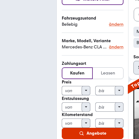
Fahrzeugzustand
Beliebig
ändern
M
Marke, Modell, Variante
B
Mercedes-Benz CLA 200
ändern
So
Zahlungsart
Kaufen
Leasen
Preis
To
Erstzulassung
Kilometerstand
Angebote