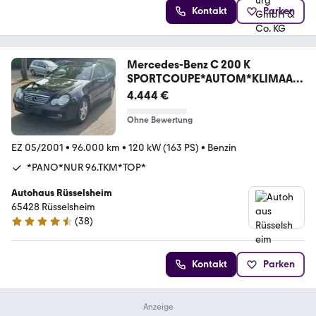
Kontakt
Parken
Mercedes-Benz C 200 K
SPORTCOUPE*AUTOM*KLIMAA*P
ANO*NUR 96.TKM*
4.444 €
Ohne Bewertung
EZ 05/2001
•
96.000 km
•
120 kW (163 PS)
•
Benzin
*PANO*NUR 96.TKM*TOP*
Autohaus Rüsselsheim
65428 Rüsselsheim
(
38
)
4.4 Sterne
Kontakt
Parken