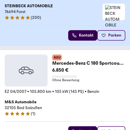
STEINBECK AUTOMOBILE
76694 Forst
(
200
)
4.8 Sterne
Kontakt
Parken
NEU
Mercedes-Benz C 180 Sportcoupe
Kompressor, Autom., 2. Hd., TOP
6.850 €
Ohne Bewertung
EZ 04/2007
•
105.800 km
•
105 kW (143 PS)
•
Benzin
M&S Automobile
32105 Bad Salzuflen
(
1
)
5 Sterne