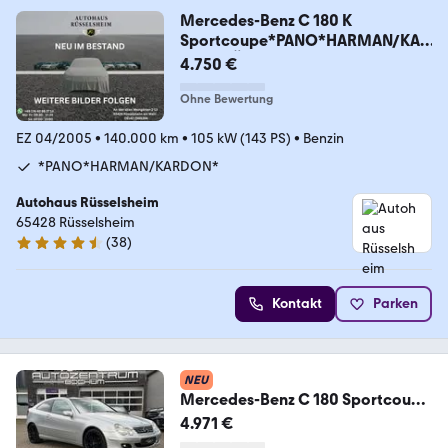
Mercedes-Benz C 180 K
Sportcoupe*PANO*HARMAN/KAR
DON*TÜV/NEU*
4.750 €
Ohne Bewertung
EZ 04/2005
•
140.000 km
•
105 kW (143 PS)
•
Benzin
*PANO*HARMAN/KARDON*
Autohaus Rüsselsheim
65428 Rüsselsheim
(
38
)
4.4 Sterne
Kontakt
Parken
NEU
Mercedes-Benz C 180 Sportcoupe
Kompressor Automatik
4.971 €