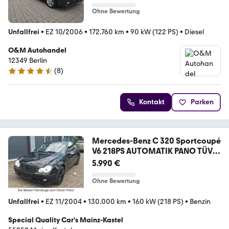
Ohne Bewertung
Unfallfrei
•
EZ 10/2006
•
172.760 km
•
90 kW (122 PS)
•
Diesel
O&M Autohandel
12349 Berlin
(
8
)
4.7 Sterne
Kontakt
Parken
Mercedes-Benz C 320 Sportcoupé
V6 218PS AUTOMATIK PANO TÜV
NEU
5.990 €
Ohne Bewertung
Unfallfrei
•
EZ 11/2004
•
130.000 km
•
160 kW (218 PS)
•
Benzin
Special Quality Car's Mainz-Kastel