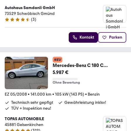
Autohaus Samdanli GmbH
73529 Schwäbisch Gmünd
(
3
)
4.4 Sterne
Kontakt
Parken
NEU
Mercedes-Benz C 180 C
Sportcoupe
5.987 €
Kompr/Gewährleistng+TÜV+Inspk
Ohne Bewertung
EZ 05/2008
•
141.000 km
•
105 kW (143 PS)
•
Benzin
Technisch sehr gepflgt
Gewährleistung inklsv!
TÜV + Inspektion neu!
TOPAS AUTOMOBILE
45881 Gelsenkirchen
(
312
)