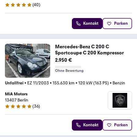
(
40
)
5 Sterne
Kontakt
Parken
Mercedes-Benz C 200 C
Sportcoupe C 200 Kompressor
2.950 €
Ohne Bewertung
Unfallfrei
•
EZ 11/2003
•
155.630 km
•
120 kW (163 PS)
•
Benzin
MiA Motors
13407 Berlin
(
36
)
5 Sterne
Kontakt
Parken