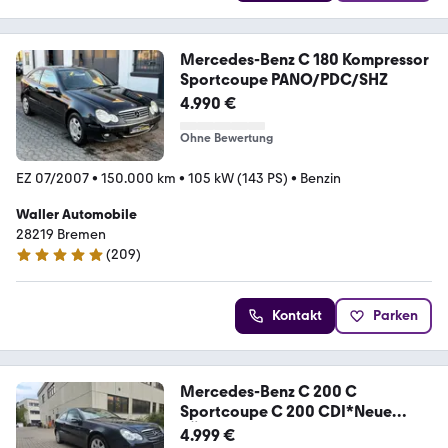
Mercedes-Benz C 180 Kompressor
Sportcoupe PANO/PDC/SHZ
4.990 €
Ohne Bewertung
EZ 07/2007
•
150.000 km
•
105 kW (143 PS)
•
Benzin
Waller Automobile
28219 Bremen
(
209
)
4.8 Sterne
Kontakt
Parken
Mercedes-Benz C 200 C
Sportcoupe C 200 CDI*Neue
TÜV*
4.999 €