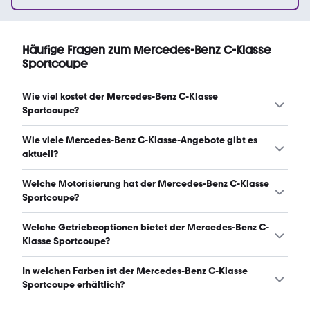
Häufige Fragen zum Mercedes-Benz C-Klasse
Sportcoupe
Wie viel kostet der Mercedes-Benz C-Klasse
Sportcoupe?
Ein guter Preis für einen Mercedes-Benz C-Klasse
Wie viele Mercedes-Benz C-Klasse-Angebote gibt es
Sportcoupe liegt zwischen 1.900 € und 3.999 €. (Stand:
aktuell?
9.8.2026)
Es gibt insgesamt 242 Mercedes-Benz C-Klasse bei
Welche Motorisierung hat der Mercedes-Benz C-Klasse
mobile.de, davon 242 Gebraucht- und 0 Neuwagen.
Sportcoupe?
(Stand: 9.8.2026)
Der Mercedes-Benz C-Klasse Sportcoupe hat Leistungen
Welche Getriebeoptionen bietet der Mercedes-Benz C-
zwischen 122 und 204 PS. (Stand: 9.8.2026)
Klasse Sportcoupe?
Der Mercedes-Benz C-Klasse Sportcoupe ist mit
In welchen Farben ist der Mercedes-Benz C-Klasse
manuellem und automatischem Getriebe erhältlich.
Sportcoupe erhältlich?
(Stand: 9.8.2026)