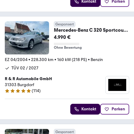
Kontakt
Parken
Gesponsert
Mercedes-Benz C 320 Sportcoupe
Sportpaket V6 Memory PANO PDC
4.990 €
Ohne Bewertung
EZ 04/2004
•
228.300 km
•
160 kW (218 PS)
•
Benzin
TÜV 02 / 2027
R & R Automobile GmbH
31303 Burgdorf
(
114
)
4.9 Sterne
Kontakt
Parken
Gesponsert