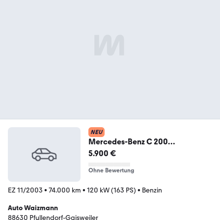
NEU
Mercedes-Benz C 200
Sportcoupe Kompressor . Autom,
5.900 €
74000km
Ohne Bewertung
EZ 11/2003
•
74.000 km
•
120 kW (163 PS)
•
Benzin
Auto Waizmann
88630 Pfullendorf-Gaisweiler