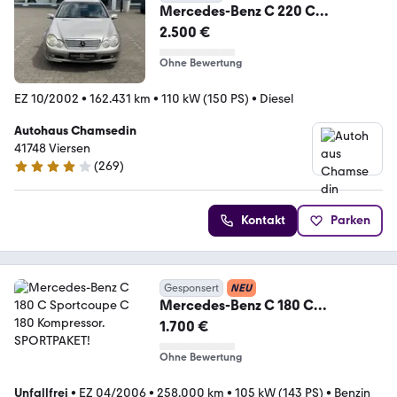
Mercedes-Benz C 220 C
Sportcoupe C 220 CDI
2.500 €
Ohne Bewertung
EZ 10/2002
•
162.431 km
•
110 kW (150 PS)
•
Diesel
Autohaus Chamsedin
41748 Viersen
(
269
)
4.1 Sterne
Kontakt
Parken
Gesponsert
NEU
Mercedes-Benz C 180 C
Sportcoupe C 180 Kompressor.
1.700 €
SPORTPAKET!
Ohne Bewertung
Unfallfrei
•
EZ 04/2006
•
258.000 km
•
105 kW (143 PS)
•
Benzin