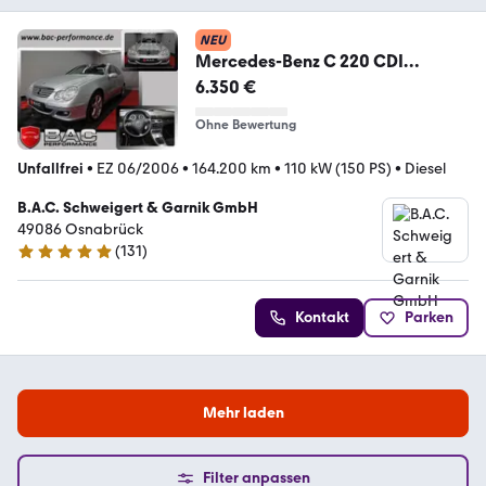
NEU
Mercedes-Benz C 220 CDI
Sportcoupe PDC Panorama
6.350 €
Sport-Line
Ohne Bewertung
Unfallfrei
•
EZ 06/2006
•
164.200 km
•
110 kW (150 PS)
•
Diesel
B.A.C. Schweigert & Garnik GmbH
49086 Osnabrück
(
131
)
4.8 Sterne
Kontakt
Parken
Mehr laden
Filter anpassen