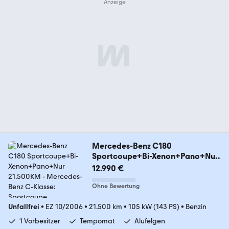
Mercedes-Benz C180
Sportcoupe+Bi-Xenon+Pano+Nur
21.500KM
12.990 €
Ohne Bewertung
Unfallfrei
•
EZ 10/2006
•
21.500 km
•
105 kW (143 PS)
•
Benzin
1 Vorbesitzer
Tempomat
Alufelgen