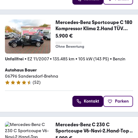
Mercedes-Benz Sportcoupe C 180
Kompressor Klima 2.Hand TÜV
NEU
5.900 €
Ohne Bewertung
Unfallfrei
•
EZ 11/2007
•
135.485 km
•
105 kW (143 PS)
•
Benzin
Autohaus Bauer
06796 Sandersdorf-Brehna
(
52
)
4.3 Sterne
Kontakt
Parken
Mercedes-Benz C 230 C
Sportcoupe V6-Navi-2.Hand-Top
Zustand