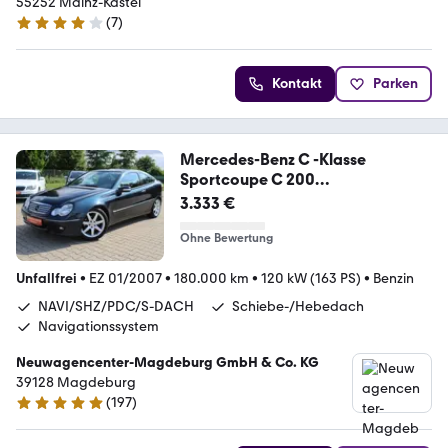
55252 Mainz-Kastel
(
7
)
4.2 Sterne
Kontakt
Parken
Mercedes-Benz C -Klasse
Sportcoupe C 200
Kompressor*NAVI*SHZ*P
3.333 €
Ohne Bewertung
Unfallfrei
•
EZ 01/2007
•
180.000 km
•
120 kW (163 PS)
•
Benzin
NAVI/SHZ/PDC/S-DACH
Schiebe-/Hebedach
Navigationssystem
Neuwagencenter-Magdeburg GmbH & Co. KG
39128 Magdeburg
(
197
)
4.8 Sterne