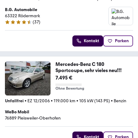
B.G. Automobile
63322 Rödermark
(
37
)
4.7 Sterne
Kontakt
Parken
Mercedes-Benz C 180
Sportcoupe, sehr vieles neu!!!
7.495 €
Ohne Bewertung
Unfallfrei
•
EZ 12/2006
•
119.000 km
•
105 kW (143 PS)
•
Benzin
WeBo Mobil
76889 Pleisweiler-Oberhofen
Kontakt
Parken