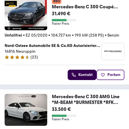
NEU
Mercedes-Benz C 300 Coupé
AMG NIGHT KAMERA NAVI PANO
31.490 €
MULTIBEAM
Fairer Preis
Unfallfrei
•
EZ 05/2020
•
104.727 km
•
190 kW (258 PS)
•
Benzin
Nord-Ostsee Automobile SE & Co.KG Autorisierter
Mercedes-Benz Vertrieb & Service
16816 Neuruppin
(
23
)
4.6 Sterne
Kontakt
Parken
Mercedes-Benz C 300 AMG Line
*M-BEAM *BURMESTER *RFK
*VIRTUAL
33.500 €
Fairer Preis