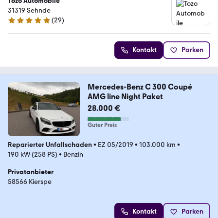
Tozo Automobile
31319 Sehnde
(
29
)
4.8 Sterne
Kontakt
Parken
Mercedes-Benz C 300 Coupé
AMG line Night Paket
28.000 €
Guter Preis
Reparierter Unfallschaden
•
EZ 05/2019
•
103.000 km
•
190 kW (258 PS)
•
Benzin
Privatanbieter
58566 Kierspe
Kontakt
Parken