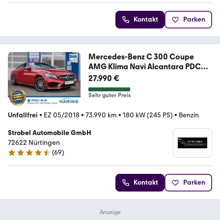
Kontakt
Parken
Mercedes-Benz C 300 Coupe
AMG Klima Navi Alcantara PDC
LED
27.990 €
Sehr guter Preis
Unfallfrei
•
EZ 05/2018
•
73.990 km
•
180 kW (245 PS)
•
Benzin
Strobel Automobile GmbH
72622 Nürtingen
(
69
)
4.7 Sterne
Kontakt
Parken