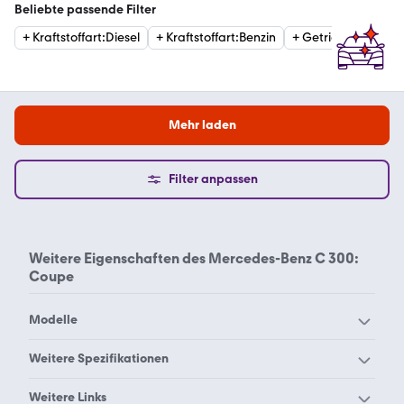
Beliebte passende Filter
+
Kraftstoffart
:
Diesel
+
Kraftstoffart
:
Benzin
+
Getriebe
:
Automat
Mehr laden
Filter anpassen
Weitere Eigenschaften des
Mercedes-Benz C 300:
Coupe
Modelle
Mercedes-Benz 190
Mercedes-Benz 200
Weitere Spezifikationen
Mercedes-Benz 220
Mercedes-Benz 230
Mercedes-Benz C 300
Mercedes-Benz C 300
Weitere Links