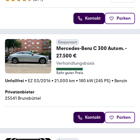
4.5 Sterne
Kontakt
Parken
Gesponsert
Mercedes-Benz C 300 Autom. -
27.500 €
Verhandlungsbasis
Sehr guter Preis
Unfallfrei
•
EZ 03/2016
•
21.000 km
•
180 kW (245 PS)
•
Benzin
Privatanbieter
25541 Brunsbüttel
Kontakt
Parken