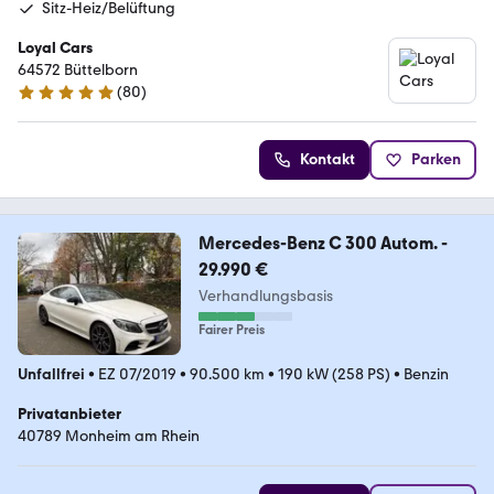
Sitz-Heiz/Belüftung
Loyal Cars
64572 Büttelborn
(
80
)
5 Sterne
Kontakt
Parken
Mercedes-Benz C 300 Autom. -
29.990 €
Verhandlungsbasis
Fairer Preis
Unfallfrei
•
EZ 07/2019
•
90.500 km
•
190 kW (258 PS)
•
Benzin
Privatanbieter
40789 Monheim am Rhein