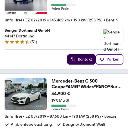
19"
Fairer Preis
Unfallfrei
•
EZ 02/2019
•
143.489 km
•
190 kW (258 PS)
•
Benzin
Senger Dortmund GmbH
44147 Dortmund
(
31
)
4.5 Sterne
Kontakt
Parken
Mercedes-Benz C 300
Coupe*AMG*Wides*PANO*Burm
ester*Mbeam*Memo
34.900 €
19% MwSt.
Fairer Preis
Unfallfrei
•
EZ 08/2019
•
87.600 km
•
190 kW (258 PS)
•
Benzin
Ambientebeleuchtung
Designo/Diamant Weiß