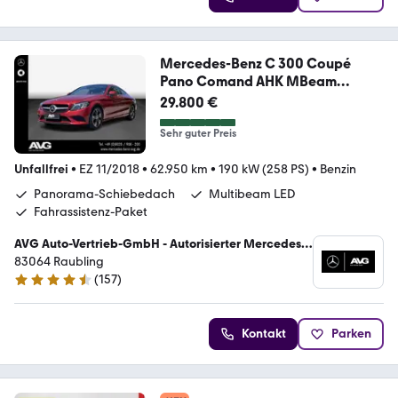
Mercedes-Benz C 300 Coupé
Pano Comand AHK MBeam
DISTRO RFK SHZ
29.800 €
Sehr guter Preis
Unfallfrei
•
EZ 11/2018
•
62.950 km
•
190 kW (258 PS)
•
Benzin
Panorama-Schiebedach
Multibeam LED
Fahrassistenz-Paket
AVG Auto-Vertrieb-GmbH - Autorisierter Mercedes-
Benz Verkauf und Service
83064 Raubling
(
157
)
4.5 Sterne
Kontakt
Parken