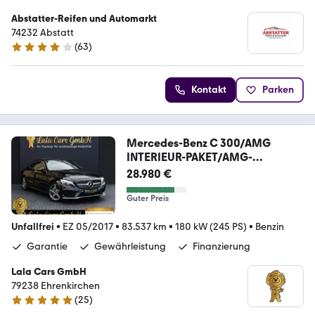
Abstatter-Reifen und Automarkt
74232 Abstatt
(
63
)
4.1 Sterne
Kontakt
Parken
Mercedes-Benz C 300/AMG
INTERIEUR-PAKET/AMG-
PAKET/SPURHALTE
28.980 €
Guter Preis
Unfallfrei
•
EZ 05/2017
•
83.537 km
•
180 kW (245 PS)
•
Benzin
Garantie
Gewährleistung
Finanzierung
Lala Cars GmbH
79238 Ehrenkirchen
(
25
)
5 Sterne