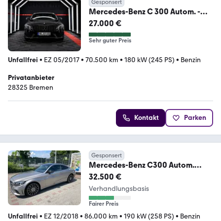
Gesponsert
Mercedes-Benz C 300 Autom. -
AMG * Head-Up * Pano
27.000 €
Sehr guter Preis
Unfallfrei
•
EZ 05/2017
•
70.500 km
•
180 kW (245 PS)
•
Benzin
Privatanbieter
28325 Bremen
Kontakt
Parken
Gesponsert
Mercedes-Benz C300 Autom.
Coupe AMG Line Interieur &
32.500 €
Exterieur
Verhandlungsbasis
Fairer Preis
Unfallfrei
•
EZ 12/2018
•
86.000 km
•
190 kW (258 PS)
•
Benzin