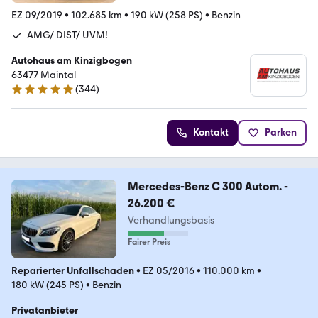
EZ 09/2019
•
102.685 km
•
190 kW (258 PS)
•
Benzin
AMG/ DIST/ UVM!
Autohaus am Kinzigbogen
63477 Maintal
(
344
)
4.8 Sterne
Kontakt
Parken
Mercedes-Benz C 300 Autom. -
26.200 €
Verhandlungsbasis
Fairer Preis
Reparierter Unfallschaden
•
EZ 05/2016
•
110.000 km
•
180 kW (245 PS)
•
Benzin
Privatanbieter