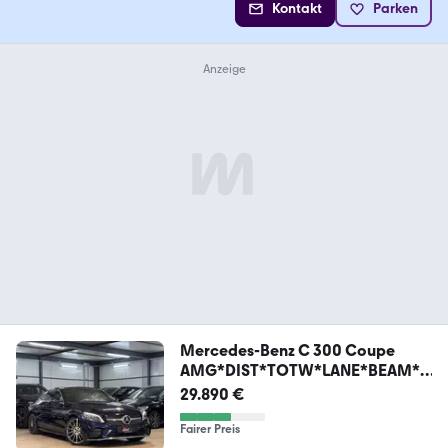
Kontakt
Parken
Mercedes-Benz C 300 Coupe
AMG*DIST*TOTW*LANE*BEAM*A
DVNCD
29.890 €
Fairer Preis