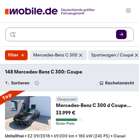
Filter
Mercedes-Benz C 300
Sportwagen / Coupé
148 Mercedes-Benz C 300: Coupe
Sortieren
Kachelansicht
Top
Gesponsert
Mercedes-Benz C 300 d Coupe
4Matic AMG Line
33.999 €
Guter Preis
Unfallfrei
•
EZ 09/2018
•
69.000 km
•
180 kW (245 PS)
•
Diesel