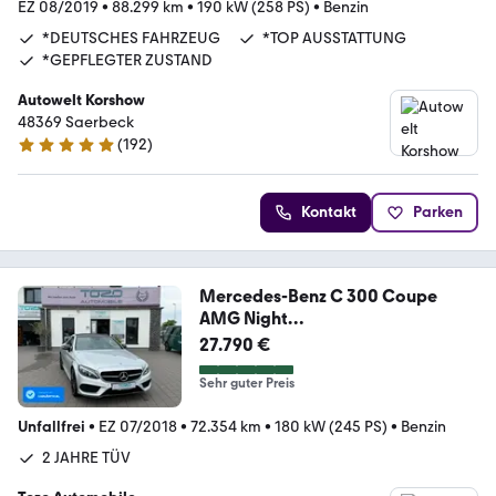
EZ 08/2019
•
88.299 km
•
190 kW (258 PS)
•
Benzin
*DEUTSCHES FAHRZEUG
*TOP AUSSTATTUNG
*GEPFLEGTER ZUSTAND
Autowelt Korshow
48369 Saerbeck
(
192
)
4.9 Sterne
Kontakt
Parken
Mercedes-Benz C 300 Coupe
AMG Night
Edition*PANO*KAMERA*TOP*
27.790 €
Sehr guter Preis
Unfallfrei
•
EZ 07/2018
•
72.354 km
•
180 kW (245 PS)
•
Benzin
2 JAHRE TÜV