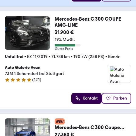
Mercedes-Benz C 300 COUPE
AMG-LINE
31.900 €
19% MwSt.
Guter Preis
Unfallfrei
•
EZ 11/2019
•
71.788 km
•
190 kW (258 PS)
•
Benzin
Auto Galerie Avan
73614 Schorndorf bei Stuttgart
(
121
)
4.9 Sterne
Kontakt
Parken
NEU
Mercedes-Benz C 300 Coupe
AMG Night Distronic Burmester
27.380 €