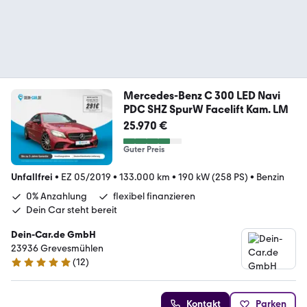
Mercedes-Benz C 300 LED Navi
PDC SHZ SpurW Facelift Kam. LM
25.970 €
Guter Preis
Unfallfrei
•
EZ 05/2019
•
133.000 km
•
190 kW (258 PS)
•
Benzin
0% Anzahlung
flexibel finanzieren
Dein Car steht bereit
Dein-Car.de GmbH
23936 Grevesmühlen
(
12
)
5 Sterne
Kontakt
Parken