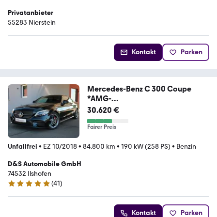
Privatanbieter
55283 Nierstein
Kontakt
Parken
Mercedes-Benz C 300 Coupe
*AMG-
Line*HUD*DC*360Cam*Multibea
30.620 €
m*
Fairer Preis
Unfallfrei
•
EZ 10/2018
•
84.800 km
•
190 kW (258 PS)
•
Benzin
D&S Automobile GmbH
74532 Ilshofen
(
41
)
5 Sterne
Kontakt
Parken