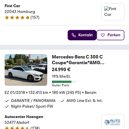
First Car
22043 Hamburg
(
157
)
5 Sterne
Kontakt
Parken
Mercedes-Benz C 300 C
Coupe*Garantie*AMG
Line*Diamantgrill*LED
24.990 €
19% MwSt.
Guter Preis
EZ 01/2018
•
132.413 km
•
180 kW (245 PS)
•
Benzin
GARANTIE / PANORAMA
AMG Line Ext. & Int.
Night-Paket/ Sport-FW
Autocenter Hoengen
52477 Alsdorf
(
274
)