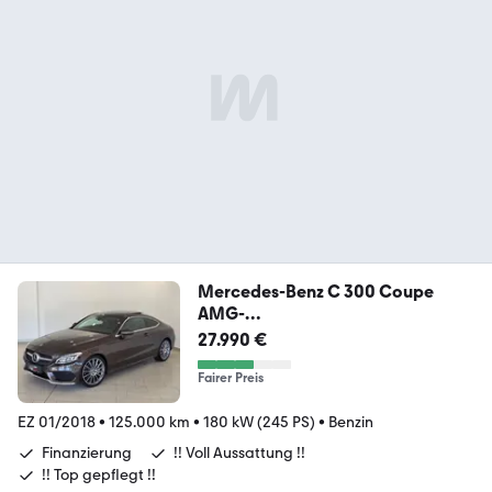
Mercedes-Benz C 300 Coupe
AMG-
Line|PANO|360°|HUD|MEM|BURM
27.990 €
|DTR+
Fairer Preis
EZ 01/2018
•
125.000 km
•
180 kW (245 PS)
•
Benzin
Finanzierung
!! Voll Aussattung !!
!! Top gepflegt !!