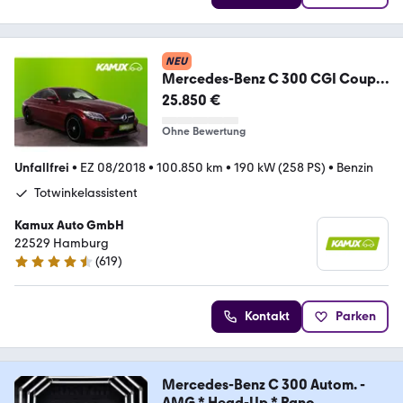
NEU
Mercedes-Benz C 300 CGI Coupe
9G-tronic AMG
25.850 €
Line+LED+KAMERA
Ohne Bewertung
Unfallfrei
•
EZ 08/2018
•
100.850 km
•
190 kW (258 PS)
•
Benzin
Totwinkelassistent
Kamux Auto GmbH
22529 Hamburg
(
619
)
4.6 Sterne
Kontakt
Parken
Mercedes-Benz C 300 Autom. -
AMG * Head-Up * Pano