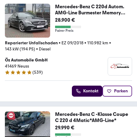
Mercedes-Benz C 220d Autom.
AMG-Line Burmester Memory
Pano 360
28.900 €
Fairer Preis
Reparierter Unfallschaden
•
EZ 09/2018
•
110.982 km
•
143 kW (194 PS)
•
Diesel
Öz Automobile GmbH
41469 Neuss
(
539
)
4.8 Sterne
Kontakt
Parken
Mercedes-Benz C -Klasse Coupe
C 220 d 4Matic*AMG-Line*
29.990 €