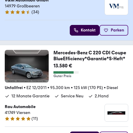
V&M Automobil GmbH
14979 Großbeeren
(
34
)
4.4 Sterne
Kontakt
Parken
Mercedes-Benz C 220 CDI Coupe
BlueEfficiency*Garantie*S-Heft*
13.580 €
Guter Preis
Unfallfrei
•
EZ 12/2011
•
95.300 km
•
125 kW (170 PS)
•
Diesel
12 Monate Garantie
Service Neu
2.Hand
Rau Automobile
41749 Viersen
(
11
)
5 Sterne