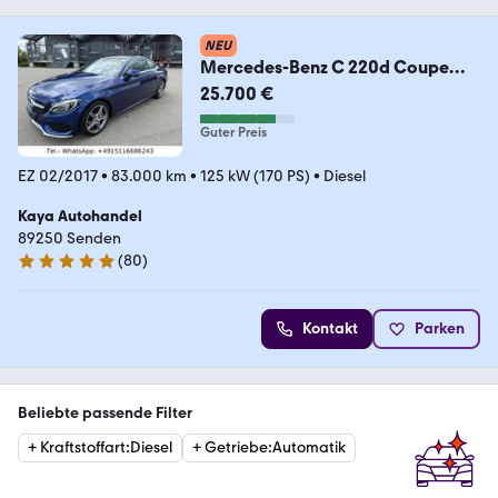
NEU
Mercedes-Benz C 220d Coupe
AMG-Paket
25.700 €
Guter Preis
EZ 02/2017
•
83.000 km
•
125 kW (170 PS)
•
Diesel
Kaya Autohandel
89250 Senden
(
80
)
4.8 Sterne
Kontakt
Parken
Beliebte passende Filter
+
Kraftstoffart
:
Diesel
+
Getriebe
:
Automatik