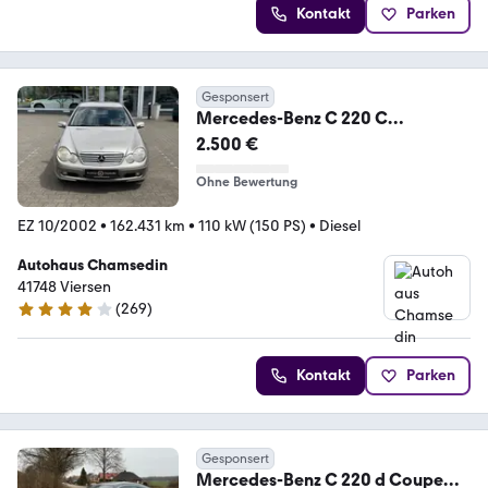
Kontakt
Parken
Gesponsert
Mercedes-Benz C 220 C
Sportcoupe C 220 CDI
2.500 €
Ohne Bewertung
EZ 10/2002
•
162.431 km
•
110 kW (150 PS)
•
Diesel
Autohaus Chamsedin
41748 Viersen
(
269
)
4.1 Sterne
Kontakt
Parken
Gesponsert
Mercedes-Benz C 220 d Coupe