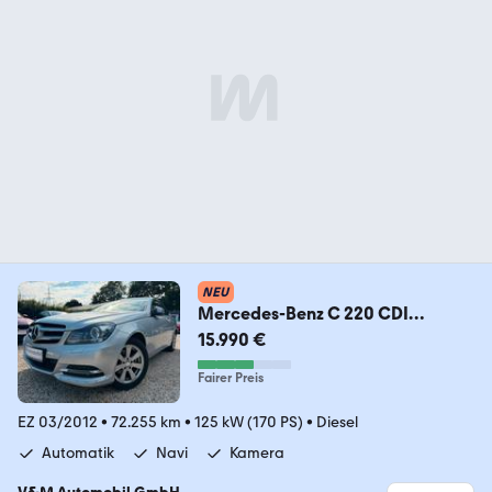
NEU
Mercedes-Benz C 220 CDI
BlueEfficiency
15.990 €
Kam*Navi*SitzHz.*ACC
Fairer Preis
EZ 03/2012
•
72.255 km
•
125 kW (170 PS)
•
Diesel
Automatik
Navi
Kamera