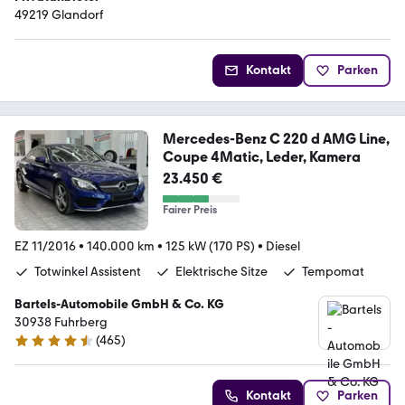
49219 Glandorf
Kontakt
Parken
Mercedes-Benz C 220 d AMG Line,
Coupe 4Matic, Leder, Kamera
23.450 €
Fairer Preis
EZ 11/2016
•
140.000 km
•
125 kW (170 PS)
•
Diesel
Totwinkel Assistent
Elektrische Sitze
Tempomat
Bartels-Automobile GmbH & Co. KG
30938 Fuhrberg
(
465
)
4.6 Sterne
Kontakt
Parken