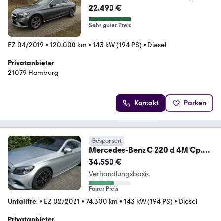
9G-Tronic 2 Hd. LED Multibeam
22.490 €
Sehr guter Preis
EZ 04/2019
•
120.000 km
•
143 kW (194 PS)
•
Diesel
Privatanbieter
21079 Hamburg
Kontakt
Parken
Gesponsert
Mercedes-Benz C 220 d 4M Cp.
AMG AHK PANO HUD MBEAM
34.550 €
DISTR. 360
Verhandlungsbasis
Fairer Preis
Unfallfrei
•
EZ 02/2021
•
74.300 km
•
143 kW (194 PS)
•
Diesel
Privatanbieter