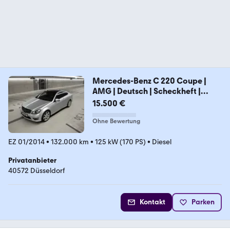
Mercedes-Benz C 220 Coupe |
AMG | Deutsch | Scheckheft |
Xenon
15.500 €
Ohne Bewertung
EZ 01/2014
•
132.000 km
•
125 kW (170 PS)
•
Diesel
Privatanbieter
40572 Düsseldorf
Kontakt
Parken