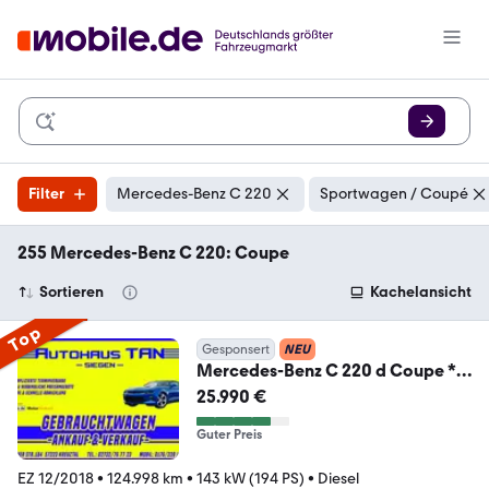
Filter
Mercedes-Benz C 220
Sportwagen / Coupé
255 Mercedes-Benz C 220: Coupe
Sortieren
Kachelansicht
Top
Gesponsert
NEU
Mercedes-Benz C 220 d Coupe *
AMG FELGEN *
25.990 €
Guter Preis
EZ 12/2018
•
124.998 km
•
143 kW (194 PS)
•
Diesel