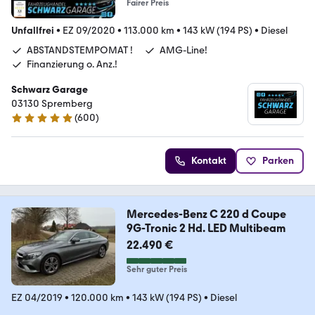
Fairer Preis
Unfallfrei
•
EZ 09/2020
•
113.000 km
•
143 kW (194 PS)
•
Diesel
ABSTANDSTEMPOMAT !
AMG-Line!
Finanzierung o. Anz.!
Schwarz Garage
03130 Spremberg
(
600
)
4.9 Sterne
Kontakt
Parken
Mercedes-Benz C 220 d Coupe
9G-Tronic 2 Hd. LED Multibeam
22.490 €
Sehr guter Preis
EZ 04/2019
•
120.000 km
•
143 kW (194 PS)
•
Diesel