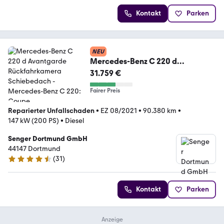
Kontakt
Parken
NEU
Mercedes-Benz C 220 d
Avantgarde Rückfahrkamera
31.759 €
Schiebedach
Fairer Preis
Reparierter Unfallschaden
•
EZ 08/2021
•
90.380 km
•
147 kW (200 PS)
•
Diesel
Senger Dortmund GmbH
44147 Dortmund
(
31
)
4.5 Sterne
Kontakt
Parken