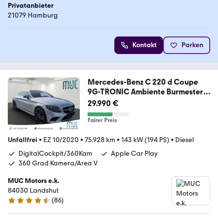
Privatanbieter
21079 Hamburg
Kontakt
Parken
Mercedes-Benz C 220 d Coupe
9G-TRONIC Ambiente Burmester
Pano
29.990 €
Fairer Preis
Unfallfrei
•
EZ 10/2020
•
75.928 km
•
143 kW (194 PS)
•
Diesel
DigitalCockpit/360Kam
Apple Car Play
360 Grad Kamera/Area V
MUC Motors e.k.
84030 Landshut
(
86
)
4.7 Sterne