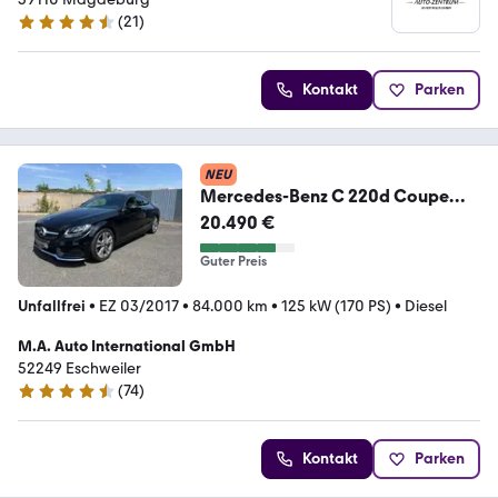
(
21
)
4.7 Sterne
Kontakt
Parken
NEU
Mercedes-Benz C 220d Coupe
AMG
20.490 €
LINE*KAM*NAV*KLIMAAUT*SHZ*
Guter Preis
Unfallfrei
•
EZ 03/2017
•
84.000 km
•
125 kW (170 PS)
•
Diesel
M.A. Auto International GmbH
52249 Eschweiler
(
74
)
4.7 Sterne
Kontakt
Parken