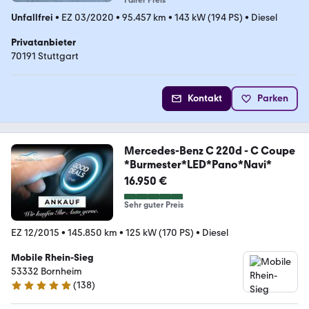
Fairer Preis
Unfallfrei
•
EZ 03/2020
•
95.457 km
•
143 kW (194 PS)
•
Diesel
Privatanbieter
70191 Stuttgart
Kontakt
Parken
Mercedes-Benz C 220d - C Coupe
*Burmester*LED*Pano*Navi*
16.950 €
Sehr guter Preis
EZ 12/2015
•
145.850 km
•
125 kW (170 PS)
•
Diesel
Mobile Rhein-Sieg
53332 Bornheim
(
138
)
5 Sterne