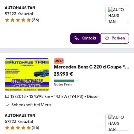
AUTOHAUS TAN
57223 Kreuztal
(
86
)
4.8 Sterne
Kontakt
Parken
NEU
Mercedes-Benz C 220 d Coupe *
AMG FELGEN *
25.990 €
Guter Preis
EZ 12/2018
•
124.998 km
•
143 kW (194 PS)
•
Diesel
Scheckheft bei Merc.
AUTOHAUS TAN
57223 Kreuztal
(
86
)
4.8 Sterne