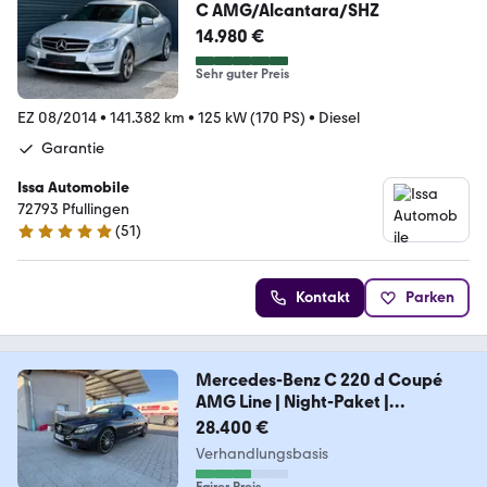
C AMG/Alcantara/SHZ
14.980 €
Sehr guter Preis
EZ 08/2014
•
141.382 km
•
125 kW (170 PS)
•
Diesel
Garantie
Issa Automobile
72793 Pfullingen
(
51
)
4.8 Sterne
Kontakt
Parken
Mercedes-Benz C 220 d Coupé
AMG Line | Night-Paket |
Panorama
28.400 €
Verhandlungsbasis