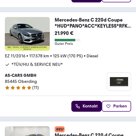
Mercedes-Benz C 220d Coupe
*HUD*PANO*ACC*KEYLESS*RFK*
UVM
21.990 €
Guter Preis
EZ 11/2016
•
117.578 km
•
125 kW (170 PS)
•
Diesel
*TÜV/HU & SERVICE NEU*
AS-CARS GMBH
85445 Oberding
(
11
)
5 Sterne
Kontakt
Parken
NEU
Mercedes-Benz C 220 d Coupe