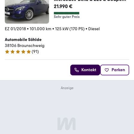
4Matic
21.990 €
Navi/Leder/LED/Distronic/To
Sehr guter Preis
EZ 01/2018
•
101.000 km
•
125 kW (170 PS)
•
Diesel
Automobile Söhlde
38106 Braunschweig
(
91
)
5 Sterne
Kontakt
Parken