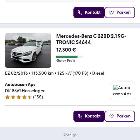
Kontakt
Parken
Mercedes-Benz C 220D 2.1 9G-
TRONIC 54644
17.300 €
Guter Preis
EZ 02/2016
•
113.500 km
•
125 kW (170 PS)
•
Diesel
Autobasen Aps
DK-8361 Hasselager
(
155
)
4.6 Sterne
Kontakt
Parken