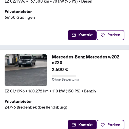
EZ 02/1996
•
167.500 km
•
70 kW (95 PS)
•
Diesel
Privatanbieter
66130 Güdingen
Kontakt
Parken
Mercedes-Benz Mercedes w202
c220
2.600 €
Ohne Bewertung
EZ 01/1996
•
160.272 km
•
110 kW (150 PS)
•
Benzin
Privatanbieter
24796 Bredenbek (bei Rendsburg)
Kontakt
Parken