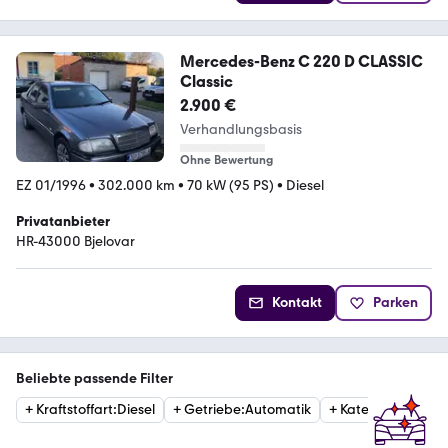
Mercedes-Benz C 220 D CLASSIC
Classic
2.900 €
Verhandlungsbasis
Ohne Bewertung
EZ 01/1996
•
302.000 km
•
70 kW (95 PS)
•
Diesel
Privatanbieter
HR-43000 Bjelovar
Kontakt
Parken
Beliebte passende Filter
+
Kraftstoffart
:
Diesel
+
Getriebe
:
Automatik
+
Kategorie
:
Limous