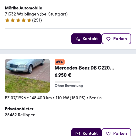
Mörike Automobile
71332 Waiblingen (bei Stuttgart)
(
251
)
4.8 Sterne
Kontakt
Parken
NEU
Mercedes-Benz DB C220
Automatik-W202-Elegance
6.950 €
Ohne Bewertung
EZ 07/1996
•
148.400 km
•
110 kW (150 PS)
•
Benzin
Privatanbieter
25462 Rellingen
Kontakt
Parken