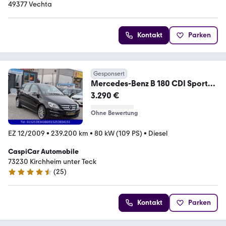
49377 Vechta
Kontakt
Parken
Gesponsert
Mercedes-Benz B 180 CDI Sports
Tourer,KLIMA,SHZ,AHK,ALU,2.HAN
3.290 €
D
Ohne Bewertung
EZ 12/2009
•
239.200 km
•
80 kW (109 PS)
•
Diesel
CaspiCar Automobile
73230 Kirchheim unter Teck
(
25
)
4.6 Sterne
Kontakt
Parken