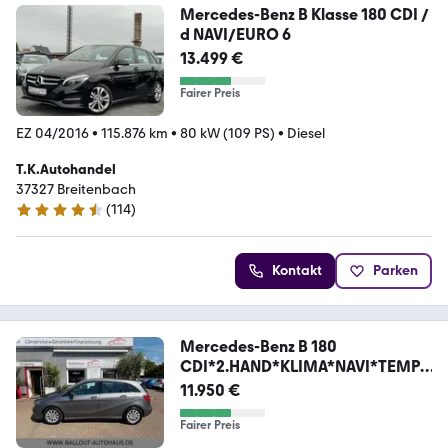
Mercedes-Benz B Klasse 180 CDI /
d NAVI/EURO 6
13.499 €
Fairer Preis
EZ 04/2016
•
115.876 km
•
80 kW (109 PS)
•
Diesel
T.K.Autohandel
37327 Breitenbach
(
114
)
4.5 Sterne
Kontakt
Parken
Mercedes-Benz B 180
CDI*2.HAND*KLIMA*NAVI*TEMP*
AHK*SHZ*BT*PDC*
11.950 €
Fairer Preis