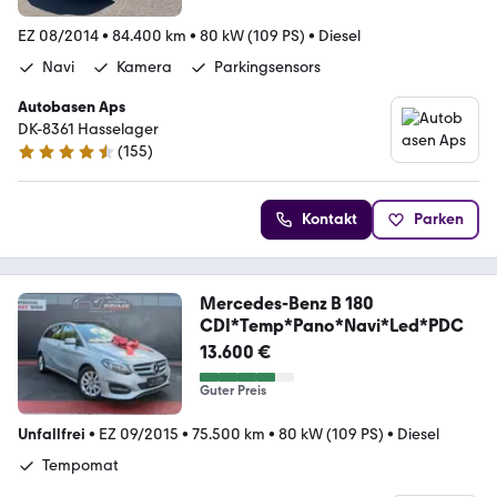
EZ 08/2014
•
84.400 km
•
80 kW (109 PS)
•
Diesel
Navi
Kamera
Parkingsensors
Autobasen Aps
DK-8361 Hasselager
(
155
)
4.6 Sterne
Kontakt
Parken
Mercedes-Benz B 180
CDI*Temp*Pano*Navi*Led*PDC
13.600 €
Guter Preis
Unfallfrei
•
EZ 09/2015
•
75.500 km
•
80 kW (109 PS)
•
Diesel
Tempomat