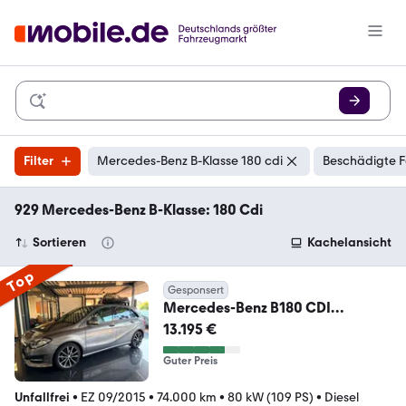
Filter
Mercedes-Benz B-Klasse 180 cdi
Beschädigte F
929 Mercedes-Benz B-Klasse: 180 Cdi
Sortieren
Kachelansicht
Top
Gesponsert
Mercedes-Benz B180 CDI
Navi/Automatik/Urban
13.195 €
Guter Preis
Unfallfrei
•
EZ 09/2015
•
74.000 km
•
80 kW (109 PS)
•
Diesel