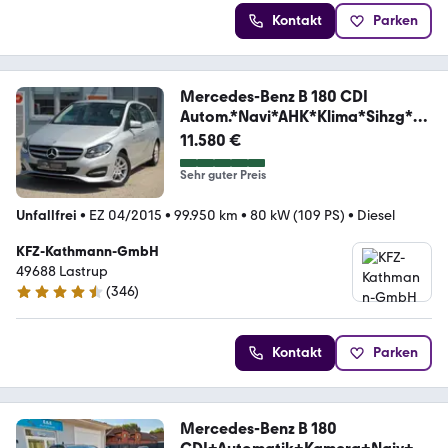
Kontakt
Parken
Mercedes-Benz B 180 CDI
Autom.*Navi*AHK*Klima*Sihzg*P
DC*
11.580 €
Sehr guter Preis
Unfallfrei
•
EZ 04/2015
•
99.950 km
•
80 kW (109 PS)
•
Diesel
KFZ-Kathmann-GmbH
49688 Lastrup
(
346
)
4.6 Sterne
Kontakt
Parken
Mercedes-Benz B 180