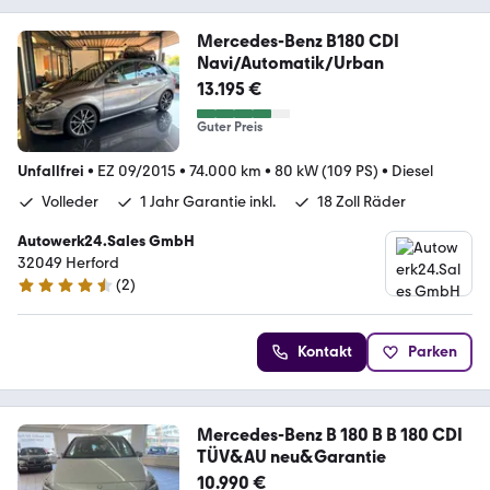
Mercedes-Benz B180 CDI
Navi/Automatik/Urban
13.195 €
Guter Preis
Unfallfrei
•
EZ 09/2015
•
74.000 km
•
80 kW (109 PS)
•
Diesel
Volleder
1 Jahr Garantie inkl.
18 Zoll Räder
Autowerk24.Sales GmbH
32049 Herford
(
2
)
4.3 Sterne
Kontakt
Parken
Mercedes-Benz B 180 B B 180 CDI
TÜV&AU neu&Garantie
10.990 €