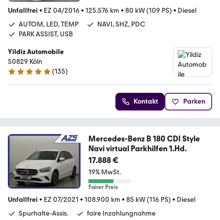
Unfallfrei
•
EZ 04/2016
•
125.576 km
•
80 kW (109 PS)
•
Diesel
AUTOM, LED, TEMP
NAVI, SHZ, PDC
PARK ASSIST, USB
Yildiz Automobile
50829 Köln
(
135
)
5 Sterne
Kontakt
Parken
Mercedes-Benz B 180 CDI Style
Navi virtual Parkhilfen 1.Hd.
17.888 €
19% MwSt.
Fairer Preis
Unfallfrei
•
EZ 07/2021
•
108.900 km
•
85 kW (116 PS)
•
Diesel
Spurhalte-Assis.
faire Inzahlungnahme