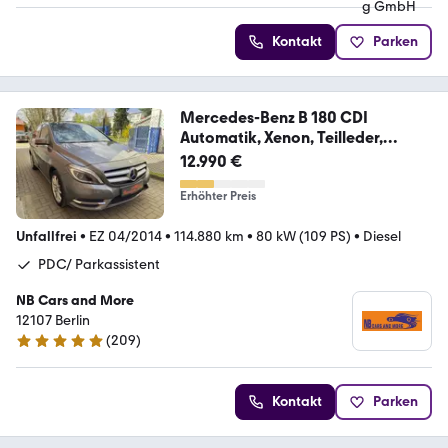
Kontakt
Parken
Mercedes-Benz B 180 CDI
Automatik, Xenon, Teilleder,
Navi!!!
12.990 €
Erhöhter Preis
Unfallfrei
•
EZ 04/2014
•
114.880 km
•
80 kW (109 PS)
•
Diesel
PDC/ Parkassistent
NB Cars and More
12107 Berlin
(
209
)
5 Sterne
Kontakt
Parken