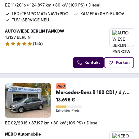
EZ 11/2016
•
124.897 km
•
80 kW (109 PS)
•
Diesel
LED+TEMPOMAT+NAVI+PDC
KAMERA+SHZ+EURO6
TÜV+SERVICE NEU
AUTOWIESE BERLIN PANKOW
13127 BERLIN
(
155
)
4.9 Sterne
Kontakt
Parken
NEU
Mercedes-Benz B 180 CDI / d /
Sitzheizung Night-Paket
13.698 €
Erhöhter Preis
EZ 02/2015
•
87.197 km
•
80 kW (109 PS)
•
Diesel
NEBO Automobile