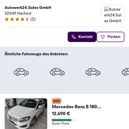
Autowerk24.Sales GmbH
32049 Herford
(
2
)
4.3 Sterne
Kontakt
Parken
Ähnliche Fahrzeuge des Anbieters
NEU
Mercedes-Benz B 180
CDI*AUTOM*LED*TEMP*NAVI*SH
12.690 €
Z*PDC*PARK-ASSIS
Guter Preis