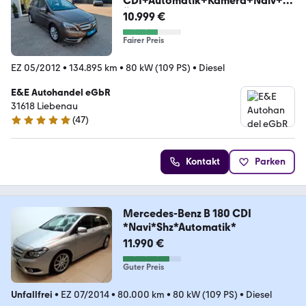
CDI+Automatik+Kamera+Naiv+T
ÜV neu
10.999 €
Fairer Preis
EZ 05/2012
•
134.895 km
•
80 kW (109 PS)
•
Diesel
E&E Autohandel eGbR
31618 Liebenau
(
47
)
4.9 Sterne
Kontakt
Parken
Mercedes-Benz B 180 CDI
*Navi*Shz*Automatik*
11.990 €
Guter Preis
Unfallfrei
•
EZ 07/2014
•
80.000 km
•
80 kW (109 PS)
•
Diesel