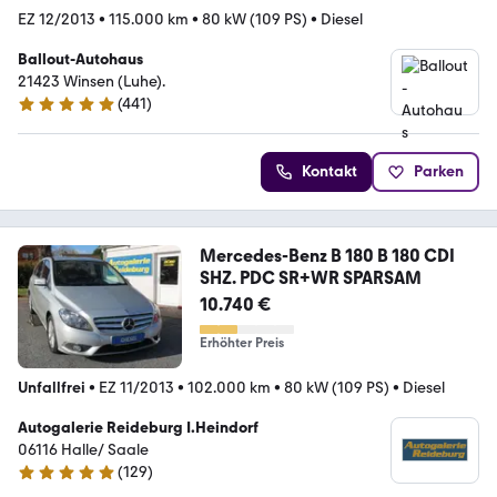
EZ 12/2013
•
115.000 km
•
80 kW (109 PS)
•
Diesel
Ballout-Autohaus
21423 Winsen (Luhe).
(
441
)
4.9 Sterne
Kontakt
Parken
Mercedes-Benz B 180 B 180 CDI
SHZ. PDC SR+WR SPARSAM
10.740 €
Erhöhter Preis
Unfallfrei
•
EZ 11/2013
•
102.000 km
•
80 kW (109 PS)
•
Diesel
Autogalerie Reideburg I.Heindorf
06116 Halle/ Saale
(
129
)
4.8 Sterne