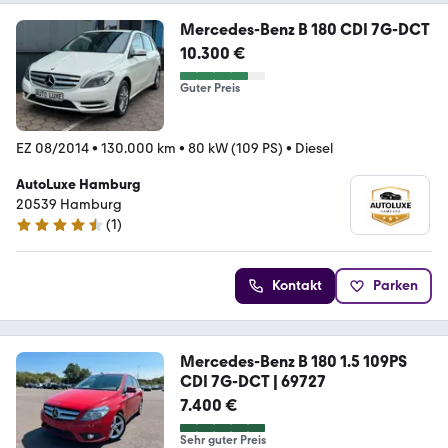
Mercedes-Benz B 180 CDI 7G-DCT
10.300 €
Guter Preis
EZ 08/2014
•
130.000 km
•
80 kW (109 PS)
•
Diesel
AutoLuxe Hamburg
20539 Hamburg
(
1
)
4.7 Sterne
Kontakt
Parken
Mercedes-Benz B 180 1.5 109PS
CDI 7G-DCT | 69727
7.400 €
Sehr guter Preis