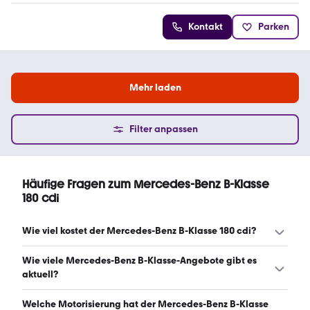
Kontakt
Parken
Mehr laden
Filter anpassen
Häufige Fragen zum Mercedes-Benz B-Klasse
180 cdi
Wie viel kostet der Mercedes-Benz B-Klasse 180 cdi?
Ein guter Preis für einen Mercedes-Benz B-Klasse 180 cdi
Wie viele Mercedes-Benz B-Klasse-Angebote gibt es
liegt zwischen 3.600 € und 8.999 €. (Stand: 9.8.2026)
aktuell?
Es gibt insgesamt 929 Mercedes-Benz B-Klasse bei
Welche Motorisierung hat der Mercedes-Benz B-Klasse