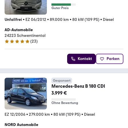
Guter Preis
Unfallfrei
•
EZ 06/2012
•
89.000 km
•
80 kW (109 PS)
•
Diesel
AD-Automobile
24223 Schwentinental
(
23
)
4.8 Sterne
Kontakt
Parken
Gesponsert
Mercedes-Benz B 180 CDI
3.999 €
Ohne Bewertung
EZ 12/2006
•
279.000 km
•
80 kW (109 PS)
•
Diesel
NORD Automobile