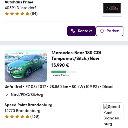
Autohaus Prime
40591 Düsseldorf
(
84
)
4.9 Sterne
Kontakt
Parken
Mercedes-Benz 180 CDI
Tempomat/Sitzh./Navi
13.990 €
Fairer Preis
Unfallfrei
•
EZ 05/2017
•
98.860 km
•
80 kW (109 PS)
•
Diesel
Navi/PDC/Sitzhzg.
Speed Point Brandenburg
14770 Brandenburg
(
168
)
4.9 Sterne