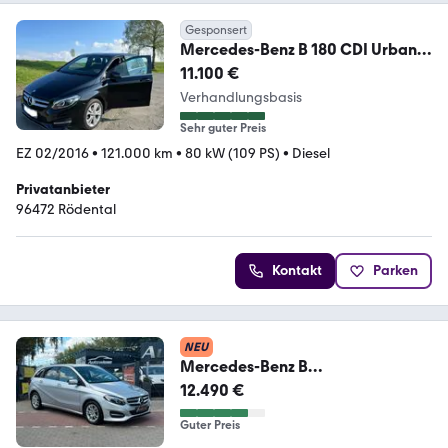
Gesponsert
Mercedes-Benz B 180 CDI Urban
Sports Tourer Automatik
11.100 €
Verhandlungsbasis
Sehr guter Preis
EZ 02/2016
•
121.000 km
•
80 kW (109 PS)
•
Diesel
Privatanbieter
96472 Rödental
Kontakt
Parken
NEU
Mercedes-Benz B
180CDI*Automatik*Navi*LED*PD
12.490 €
C*Kamera*2.HD
Guter Preis