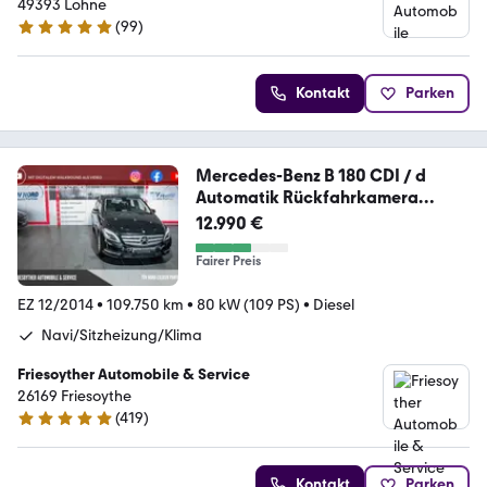
49393 Lohne
(
99
)
4.9 Sterne
Kontakt
Parken
Mercedes-Benz B 180 CDI / d
Automatik Rückfahrkamera
Xenon AHK
12.990 €
Fairer Preis
EZ 12/2014
•
109.750 km
•
80 kW (109 PS)
•
Diesel
Navi/Sitzheizung/Klima
Friesoyther Automobile & Service
26169 Friesoythe
(
419
)
4.8 Sterne
Kontakt
Parken