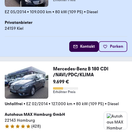
Erhöhter Preis
EZ 05/2014
•
109.000 km
•
80 kW (109 PS)
•
Diesel
Privatanbieter
24159 Kiel
Kontakt
Parken
Mercedes-Benz B 180 CDI
/NAVI/PDC/KLIMA
9.699 €
Erhöhter Preis
Unfallfrei
•
EZ 02/2014
•
127.000 km
•
80 kW (109 PS)
•
Diesel
Autohaus MAX Hamburg GmbH
22143 Hamburg
(
428
)
5 Sterne