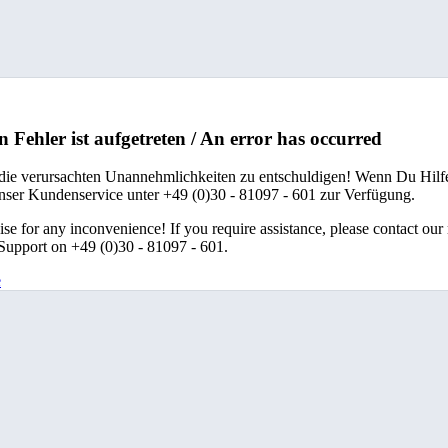
n Fehler ist aufgetreten / An error has occurred
 die verursachten Unannehmlichkeiten zu entschuldigen! Wenn Du Hilfe
unser Kundenservice unter +49 (0)30 - 81097 - 601 zur Verfügung.
se for any inconvenience! If you require assistance, please contact our
upport on +49 (0)30 - 81097 - 601.
e