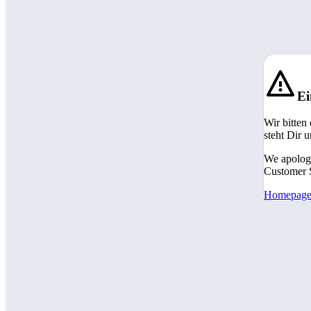
Ei
Wir bitten
steht Dir 
We apologi
Customer S
Homepag