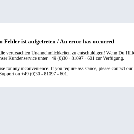
n Fehler ist aufgetreten / An error has occurred
 die verursachten Unannehmlichkeiten zu entschuldigen! Wenn Du Hilfe
unser Kundenservice unter +49 (0)30 - 81097 - 601 zur Verfügung.
se for any inconvenience! If you require assistance, please contact our
upport on +49 (0)30 - 81097 - 601.
e