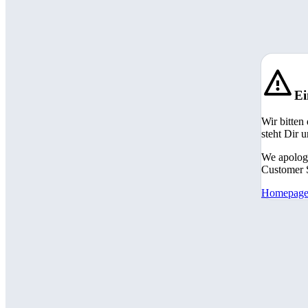
Ei
Wir bitten
steht Dir 
We apologi
Customer S
Homepag