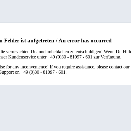
n Fehler ist aufgetreten / An error has occurred
 die verursachten Unannehmlichkeiten zu entschuldigen! Wenn Du Hilfe
unser Kundenservice unter +49 (0)30 - 81097 - 601 zur Verfügung.
se for any inconvenience! If you require assistance, please contact our
upport on +49 (0)30 - 81097 - 601.
e