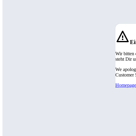
Ei
Wir bitten
steht Dir 
We apologi
Customer S
Homepag