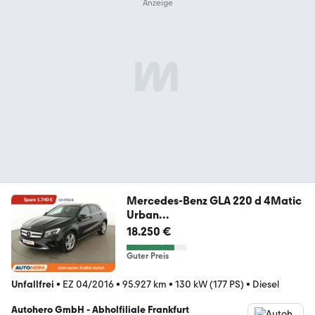
Mercedes-Benz GLA 220 d 4Matic
Urban
Aut.*NAVI*TEMPO*PDC*KLIMA
18.250 €
Guter Preis
Unfallfrei
•
EZ 04/2016
•
95.927 km
•
130 kW (177 PS)
•
Diesel
Autohero GmbH - Abholfiliale Frankfurt