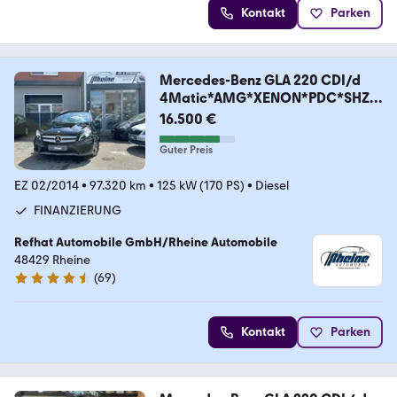
Kontakt
Parken
Mercedes-Benz GLA 220 CDI/d
4Matic*AMG*XENON*PDC*SHZ*
NAVI*
16.500 €
Guter Preis
EZ 02/2014
•
97.320 km
•
125 kW (170 PS)
•
Diesel
FINANZIERUNG
Refhat Automobile GmbH/Rheine Automobile
48429 Rheine
(
69
)
4.5 Sterne
Kontakt
Parken