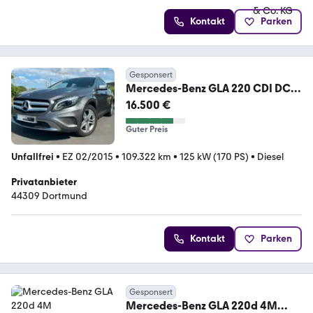
Kontakt
Parken
Gesponsert
Mercedes-Benz GLA 220 CDI DCT
Urban
16.500 €
Guter Preis
Unfallfrei
•
EZ 02/2015
•
109.322 km
•
125 kW (170 PS)
•
Diesel
Privatanbieter
44309 Dortmund
Kontakt
Parken
Gesponsert
Mercedes-Benz GLA 220d 4M