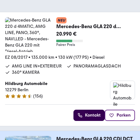
NEU
Mercedes-Benz GLA 220 d
4MATIC, AMG LINE, PANO, 360°,
20.990 €
NAVI,LED
Fairer Preis
EZ 08/2017
•
135.000 km
•
130 kW (177 PS)
•
Diesel
AMG LINE IN+EXTERIEUR
PANORAMAGLASDACH
360° KAMERA
Hildburg Automobile
12279 Berlin
(
156
)
4.7 Sterne
Kontakt
Parken
Mercedes-Benz GLA 220 CDI DCT