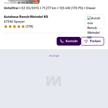
Unfallfrei
•
EZ 05/2015
•
71.277 km
•
125 kW (170 PS)
•
Diesel
Autohaus Renck-Weindel KG
67346 Speyer
(
318
)
4.9 Sterne
Kontakt
Parken