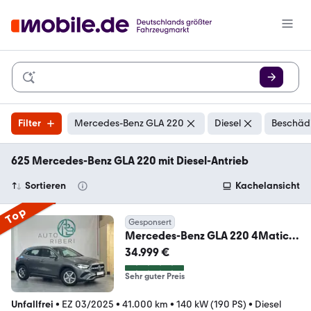
Filter
Mercedes-Benz GLA 220
Diesel
Beschädi
625 Mercedes-Benz GLA 220 mit Diesel-Antrieb
Sortieren
Kachelansicht
Top
Gesponsert
Mercedes-Benz GLA 220 4Matic
*360°*Temp*el.Heckklappe*
34.999 €
Sehr guter Preis
Unfallfrei
•
EZ 03/2025
•
41.000 km
•
140 kW (190 PS)
•
Diesel