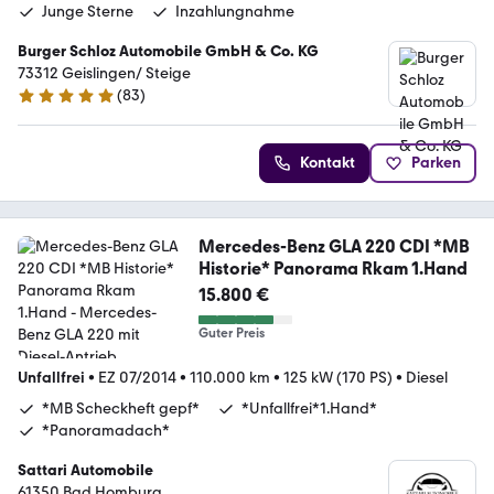
Junge Sterne
Inzahlungnahme
Burger Schloz Automobile GmbH & Co. KG
73312 Geislingen/ Steige
(
83
)
4.8 Sterne
Kontakt
Parken
Mercedes-Benz GLA 220 CDI *MB
Historie* Panorama Rkam 1.Hand
15.800 €
Guter Preis
Unfallfrei
•
EZ 07/2014
•
110.000 km
•
125 kW (170 PS)
•
Diesel
*MB Scheckheft gepf*
*Unfallfrei*1.Hand*
*Panoramadach*
Sattari Automobile
61350 Bad Homburg