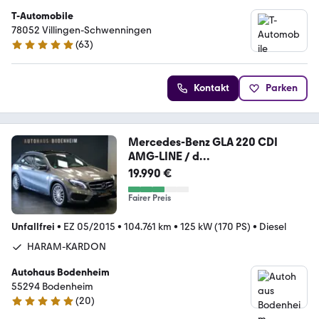
T-Automobile
78052 Villingen-Schwenningen
(
63
)
4.9 Sterne
Kontakt
Parken
Mercedes-Benz GLA 220 CDI
AMG-LINE / d
4Matic/PANO/ACC/KAMERA
19.990 €
Fairer Preis
Unfallfrei
•
EZ 05/2015
•
104.761 km
•
125 kW (170 PS)
•
Diesel
HARAM-KARDON
Autohaus Bodenheim
55294 Bodenheim
(
20
)
4.9 Sterne