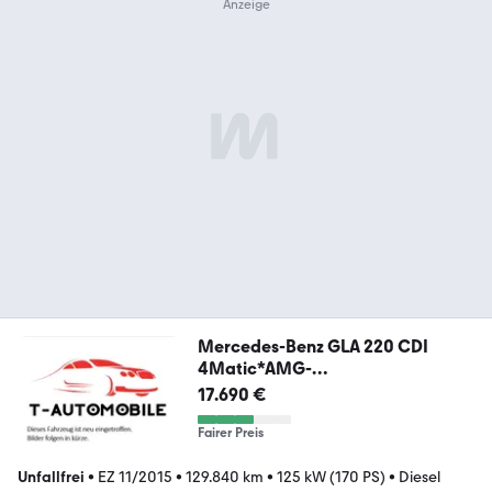
Mercedes-Benz GLA 220 CDI
4Matic*AMG-
Line*PANO*KAMERA*AHK
17.690 €
Fairer Preis
Unfallfrei
•
EZ 11/2015
•
129.840 km
•
125 kW (170 PS)
•
Diesel