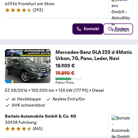
65936 Frankfurt am Main
(
293
)
4.6 Sterne
Kontakt
Parken
Mercedes-Benz GLA 220 d 4Matic
Urban, 7G, Pano, Leder, Navi
18.900 €
19.890 €
Fairer Preis
EZ 08/2016
•
100.000 km
•
130 kW (177 PS)
•
Diesel
el. Heckklappe
Keyless Entry/Go
AHK schwenkbar
Bartels-Automobile GmbH & Co. KG
30938 Fuhrberg
(
465
)
4.6 Sterne