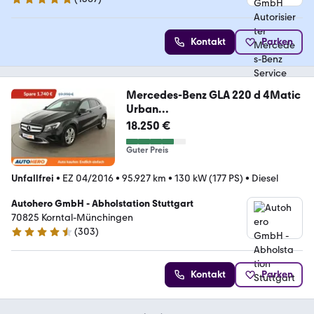
4.9 Sterne
Kontakt
Parken
Mercedes-Benz GLA 220 d 4Matic
Urban
Aut.*NAVI*TEMPO*PDC*KLIMA
18.250 €
Guter Preis
Unfallfrei
•
EZ 04/2016
•
95.927 km
•
130 kW (177 PS)
•
Diesel
Autohero GmbH - Abholstation Stuttgart
70825 Korntal-Münchingen
(
303
)
4.4 Sterne
Kontakt
Parken