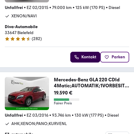
Unfallfrei
•
EZ 02/2015
•
79.000 km
•
125 kW (170 PS)
•
Diesel
XENON/NAVI
Diva-Automobile
33647 Bielefeld
(
282
)
4.7 Sterne
Kontakt
Parken
Mercedes-Benz GLA 220 CDId
4Matic;AUTOMATIK;1VORBESITZ;
KAMERA
19.590 €
Fairer Preis
Unfallfrei
•
EZ 03/2016
•
93.746 km
•
130 kW (177 PS)
•
Diesel
AHK;XENON;PANO;KURVENL