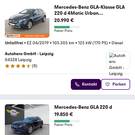
Mercedes-Benz GLA-Klasse GLA
220 d 4Matic Urban
Aut.*NAVI*LED*
20.990 €
Fairer Preis
Unfallfrei
•
EZ 04/2019
•
105.305 km
•
125 kW (170 PS)
•
Diesel
Autohero GmbH - Leipzig
04328 Leipzig
(
8
)
4.3 Sterne
Kontakt
Parken
Mercedes-Benz GLA 220 d
19.850 €
Fairer Preis