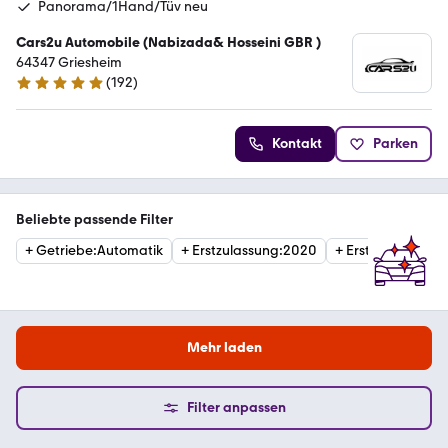
Panorama/1Hand/Tüv neu
Cars2u Automobile (Nabizada& Hosseini GBR )
64347 Griesheim
(
192
)
4.9 Sterne
Kontakt
Parken
Beliebte passende Filter
+
Getriebe
:
Automatik
+
Erstzulassung
:
2020
+
Erstzulassung
:
2
Mehr laden
Filter anpassen