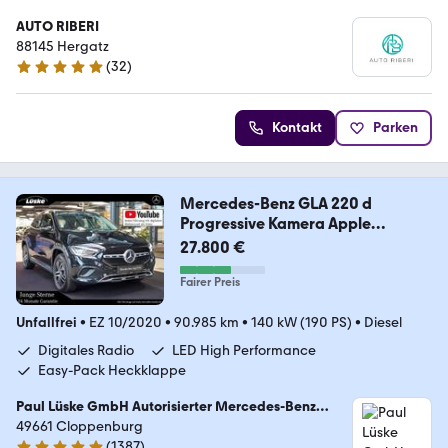
AUTO RIBERI
88145 Hergatz
(
32
)
5 Sterne
Kontakt
Parken
Mercedes-Benz GLA 220 d
Progressive Kamera Apple
CarPlay MBUX
27.800 €
Fairer Preis
Unfallfrei
•
EZ 10/2020
•
90.985 km
•
140 kW (190 PS)
•
Diesel
Digitales Radio
LED High Performance
Easy-Pack Heckklappe
Paul Lüske GmbH Autorisierter Mercedes-Benz
Service & Junge Sterne Verkauf
49661 Cloppenburg
(
1387
)