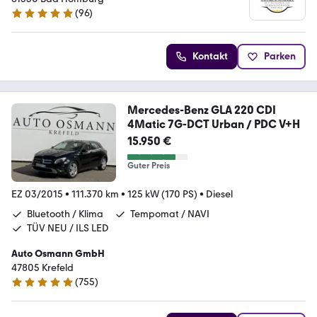
(
96
)
4.9 Sterne
Kontakt
Parken
Mercedes-Benz GLA 220 CDI
4Matic 7G-DCT Urban / PDC V+H
15.950 €
Guter Preis
EZ 03/2015
•
111.370 km
•
125 kW (170 PS)
•
Diesel
Bluetooth / Klima
Tempomat / NAVI
TÜV NEU / ILS LED
Auto Osmann GmbH
47805 Krefeld
(
755
)
4.8 Sterne