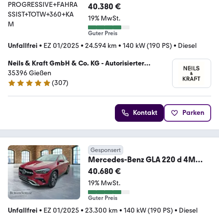
PROGRESSIVE+FAHRASSIST+TOT
40.380 €
W+360+KAM
19% MwSt.
Guter Preis
Unfallfrei
•
EZ 01/2025
•
24.594 km
•
140 kW (190 PS)
•
Diesel
Neils & Kraft GmbH & Co. KG - Autorisierter
Mercedes Benz Partner
35396 Gießen
(
307
)
4.9 Sterne
Kontakt
Parken
Gesponsert
Mercedes-Benz GLA 220 d 4M
AHK/PANO/LED/KAMERA/NAVI
40.680 €
19% MwSt.
Guter Preis
Unfallfrei
•
EZ 01/2025
•
23.300 km
•
140 kW (190 PS)
•
Diesel