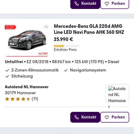
Kontakt
Parken
Mercedes-Benz GLA 220d AMG
Line LED Navi Pano AHK 360 SHZ
25.990 €
Erhöhter Preis
Unfallfrei
•
EZ 08/2018
•
88.967 km
•
125 kW (170 PS)
•
Diesel
2-Zonen-Klimaautomatik
Navigationssystem
Sitzheizung
Autoland NL Hannover
30179 Hannover
(
11
)
4.7 Sterne
Kontakt
Parken