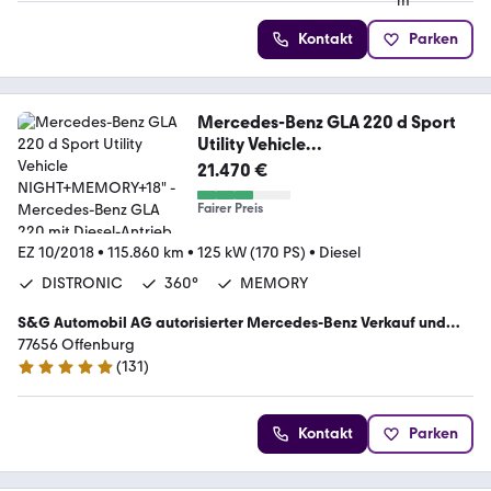
Kontakt
Parken
Mercedes-Benz GLA 220 d Sport
Utility Vehicle
NIGHT+MEMORY+18"
21.470 €
Fairer Preis
EZ 10/2018
•
115.860 km
•
125 kW (170 PS)
•
Diesel
DISTRONIC
360°
MEMORY
S&G Automobil AG autorisierter Mercedes-Benz Verkauf und
Service
77656 Offenburg
(
131
)
4.8 Sterne
Kontakt
Parken