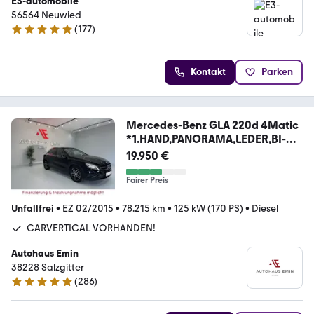
E3-automobile
56564 Neuwied
(
177
)
4.9 Sterne
Kontakt
Parken
Mercedes-Benz GLA 220d 4Matic
*1.HAND,PANORAMA,LEDER,BI-
XENON*
19.950 €
Fairer Preis
Unfallfrei
•
EZ 02/2015
•
78.215 km
•
125 kW (170 PS)
•
Diesel
CARVERTICAL VORHANDEN!
Autohaus Emin
38228 Salzgitter
(
286
)
5 Sterne