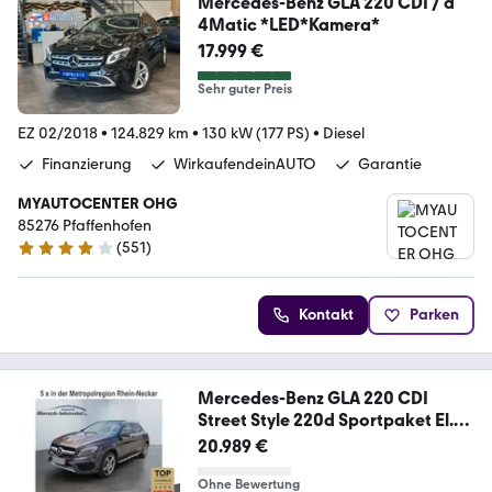
Mercedes-Benz GLA 220 CDI / d
4Matic *LED*Kamera*
17.999 €
Sehr guter Preis
EZ 02/2018
•
124.829 km
•
130 kW (177 PS)
•
Diesel
Finanzierung
WirkaufendeinAUTO
Garantie
MYAUTOCENTER OHG
85276 Pfaffenhofen
(
551
)
4.2 Sterne
Kontakt
Parken
Mercedes-Benz GLA 220 CDI
Street Style 220d Sportpaket El.
Pan
20.989 €
Ohne Bewertung