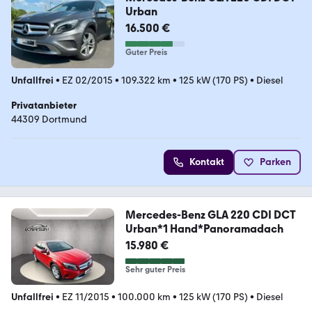
Urban
16.500 €
Guter Preis
Unfallfrei
•
EZ 02/2015
•
109.322 km
•
125 kW (170 PS)
•
Diesel
Privatanbieter
44309 Dortmund
Kontakt
Parken
Mercedes-Benz GLA 220 CDI DCT
Urban*1 Hand*Panoramadach
15.980 €
Sehr guter Preis
Unfallfrei
•
EZ 11/2015
•
100.000 km
•
125 kW (170 PS)
•
Diesel