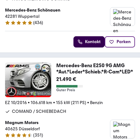
Mercedes-Benz Schönauen
42281 Wuppertal
(
436
)
5 Sterne
Kontakt
Parken
Mercedes-Benz E250 9G AMG
*Aut.*Leder*Schieb.*R-Cam*LED*
21.490 €
Guter Preis
EZ 10/2016
•
106.618 km
•
155 kW (211 PS)
•
Benzin
COMAND / SCHIEBEDACH
Magnum Motors
40625 Düsseldorf
(
351
)
4.4 Sterne