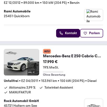
EZ 12/2012
•
89.000 km
•
150 kW (204 PS)
•
Benzin
Rami Automobile
25451 Quickborn
Kontakt
Parken
NEU
Mercedes-Benz E 250 Cabrio CDI
AMG Line MANUFAKTUR H&K
17.990 €
19% MwSt.
Ohne Bewertung
Unfallfrei
•
EZ 04/2011
•
153.961 km
•
150 kW (204 PS)
•
Diesel
Aktionszins 3,99 %
Totwinkel-Assistent
MANUFAKTUR
Rock Automobil GmbH
45721 Haltern am See