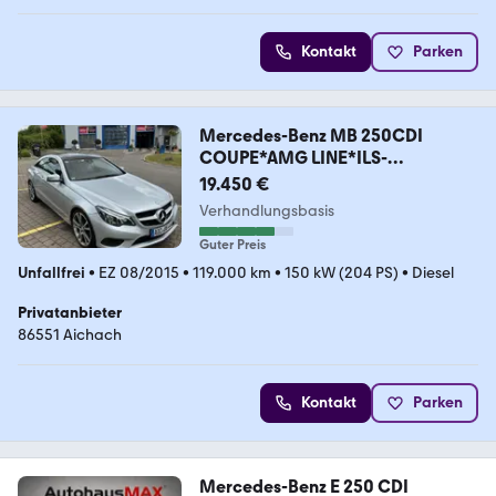
Kontakt
Parken
Mercedes-Benz MB 250CDI
COUPE*AMG LINE*ILS-
LED*PANO*
19.450 €
Verhandlungsbasis
Guter Preis
Unfallfrei
•
EZ 08/2015
•
119.000 km
•
150 kW (204 PS)
•
Diesel
Privatanbieter
86551 Aichach
Kontakt
Parken
Mercedes-Benz E 250 CDI