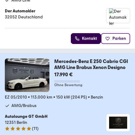
AMG Line
Der Automakler
32052 Deutschland
Kontakt
Parken
Mercedes-Benz E 250 Cabrio CGI
AMG Line Brabus Xenon Designo
17.990 €
Ohne Bewertung
EZ 05/2010
•
113.000 km
•
150 kW (204 PS)
•
Benzin
AMG/Brabus
Autolounge GT GmbH
12351 Berlin
(
11
)
5 Sterne