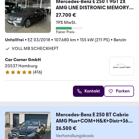
Mercedes-Benz E 250 T 9GT 2X
AMG LINE DISTRONIC MEMORY
20 ZOLL
27.700 €
19% MwSt.
Fairer Preis
Unfallfrei
•
EZ 03/2018
•
107.680 km
•
155 kW (211 PS)
•
Benzin
VOLL MB SCHECKHEFT
Car Corner GmbH
20537 Hamburg
(
416
)
4.9 Sterne
Kontakt
Parken
Mercedes-Benz E 250 BT Cabrio
AMG Plus+COM+H&K+Distr+360°
+Memo
26.500 €
Verhandlungsbasis