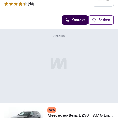
(
46
)
4.7 Sterne
Kontakt
Parken
NEU
Mercedes-Benz E 250 T AMG Line