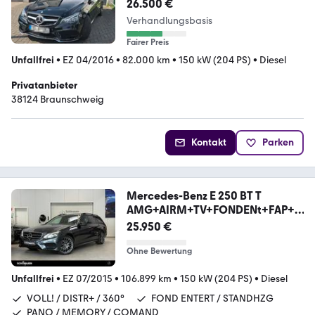
AMG Plus+COM+H&K+Distr+360°
26.500 €
+Memo
Verhandlungsbasis
Fairer Preis
Unfallfrei
•
EZ 04/2016
•
82.000 km
•
150 kW (204 PS)
•
Diesel
Privatanbieter
38124 Braunschweig
Kontakt
Parken
Mercedes-Benz E 250 BT T
AMG+AIRM+TV+FONDENt+FAP+H
ARMAN+MASSAG
25.950 €
Ohne Bewertung
Unfallfrei
•
EZ 07/2015
•
106.899 km
•
150 kW (204 PS)
•
Diesel
VOLL! / DISTR+ / 360°
FOND ENTERT / STANDHZG
PANO / MEMORY / COMAND