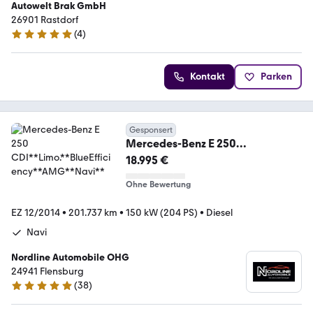
Autowelt Brak GmbH
26901 Rastdorf
(
4
)
5 Sterne
Kontakt
Parken
Gesponsert
Mercedes-Benz E 250
CDI**Limo.**BlueEfficiency**AM
18.995 €
G**Navi**
Ohne Bewertung
EZ 12/2014
•
201.737 km
•
150 kW (204 PS)
•
Diesel
Navi
Nordline Automobile OHG
24941 Flensburg
(
38
)
4.9 Sterne