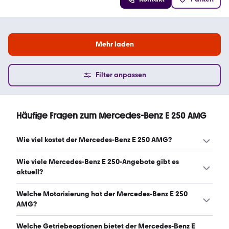
Mehr laden
Filter anpassen
Häufige Fragen zum Mercedes-Benz E 250 AMG
Wie viel kostet der Mercedes-Benz E 250 AMG?
Ein guter Preis für einen Mercedes-Benz E 250 AMG liegt
Wie viele Mercedes-Benz E 250-Angebote gibt es
zwischen 12.399 € und 20.900 €. Leasingangebote
aktuell?
starten ab 966 € monatlich. (Stand: 8.8.2026)
Es gibt insgesamt 121 Mercedes-Benz E 250 bei
Welche Motorisierung hat der Mercedes-Benz E 250
mobile.de, davon 121 Gebraucht- und 0 Neuwagen.
AMG?
(Stand: 8.8.2026)
Der Mercedes-Benz E 250 AMG hat Leistungen zwischen
Welche Getriebeoptionen bietet der Mercedes-Benz E