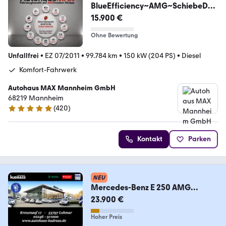
BlueEfficiency~AMG~SchiebeD~T
empo~Navi
15.900 €
Ohne Bewertung
Unfallfrei
•
EZ 07/2011
•
99.784 km
•
150 kW (204 PS)
•
Diesel
Komfort-Fahrwerk
Autohaus MAX Mannheim GmbH
68219 Mannheim
(
420
)
4.9 Sterne
Kontakt
Parken
NEU
Mercedes-Benz E 250 AMG
MULTIBEAM MEMORY TOTW
23.900 €
SITZKLIMA SOUND
Hoher Preis