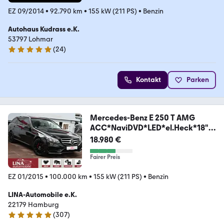
EZ 09/2014
•
92.790 km
•
155 kW (211 PS)
•
Benzin
Autohaus Kudrass e.K.
53797 Lohmar
(
24
)
5 Sterne
Kontakt
Parken
Mercedes-Benz E 250 T AMG
ACC*NaviDVD*LED*el.Heck*18"*
211Ps*
18.980 €
Fairer Preis
EZ 01/2015
•
100.000 km
•
155 kW (211 PS)
•
Benzin
LINA-Automobile e.K.
22179 Hamburg
(
307
)
4.9 Sterne