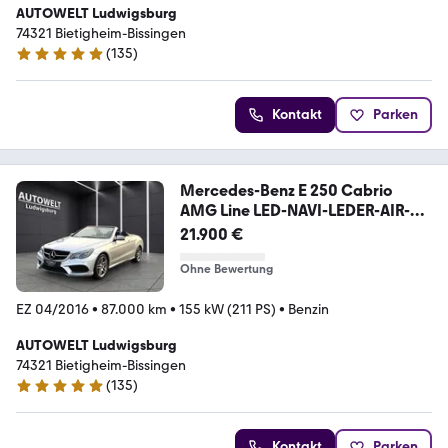
AUTOWELT Ludwigsburg
74321 Bietigheim-Bissingen
(
135
)
4.8 Sterne
Kontakt
Parken
Mercedes-Benz E 250 Cabrio
AMG Line LED-NAVI-LEDER-AIR-
PDC-ALU
21.900 €
Ohne Bewertung
EZ 04/2016
•
87.000 km
•
155 kW (211 PS)
•
Benzin
AUTOWELT Ludwigsburg
74321 Bietigheim-Bissingen
(
135
)
4.8 Sterne
Kontakt
Parken