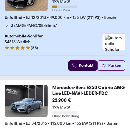
19% MwSt.
Hoher Preis
Unfallfrei
•
EZ 12/2013
•
49.000 km
•
155 kW (211 PS)
•
Benzin
3xAMG/PANO/Sitzklima/
Automobile-Schäfer
54516 Wittlich
(
56
)
4.9 Sterne
Kontakt
Parken
Mercedes-Benz E250 Cabrio AMG
Line LED-NAVI-LEDER-PDC
22.900 €
19% MwSt.
Ohne Bewertung
Unfallfrei
•
EZ 04/2015
•
115.000 km
•
155 kW (211 PS)
•
Benzin