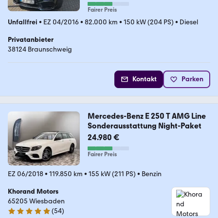
Fairer Preis
Unfallfrei
•
EZ 04/2016
•
82.000 km
•
150 kW (204 PS)
•
Diesel
Privatanbieter
38124 Braunschweig
Kontakt
Parken
Mercedes-Benz E 250 T AMG Line
Sonderausstattung Night-Paket
24.980 €
Fairer Preis
EZ 06/2018
•
119.850 km
•
155 kW (211 PS)
•
Benzin
Khorand Motors
65205 Wiesbaden
(
54
)
4.8 Sterne