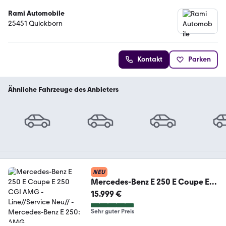
Rami Automobile
25451 Quickborn
Kontakt
Parken
Ähnliche Fahrzeuge des Anbieters
NEU
Mercedes-Benz E 250 E Coupe E
250 CGI AMG -Line//Service Neu//
15.999 €
Sehr guter Preis