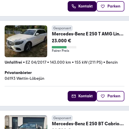
Kontakt
Parken
Gesponsert
Mercedes-Benz E 250 T AMG Line
Autom. AMG Line
23.000 €
Fairer Preis
Unfallfrei
•
EZ 04/2017
•
143.000 km
•
155 kW (211 PS)
•
Benzin
Privatanbieter
06193 Wettin-Löbejün
Kontakt
Parken
Gesponsert
Mercedes-Benz E 250 BT Cabrio