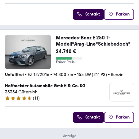
Kontakt
Parken
Mercedes-Benz E 250 T-
Modell*Amg-Line*Schiebedach*
24.740 €
Fairer Preis
Unfallfrei
•
EZ 12/2016
•
74.800 km
•
155 kW (211 PS)
•
Benzin
Hoffmeister Automobile GmbH & Co. KG
33334 Gütersloh
(
11
)
4.7 Sterne
Kontakt
Parken