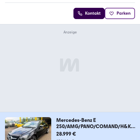
Kontakt
Parken
Mercedes-Benz E
250/AMG/PANO/COMAND/H&K/I
LS+/KAMERA
28.999 €