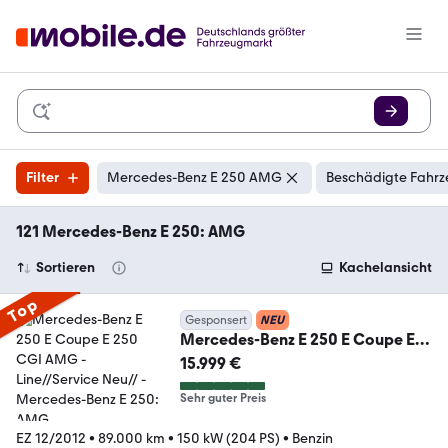
Filter
Mercedes-Benz E 250 AMG
Beschädigte Fahrz
121 Mercedes-Benz E 250: AMG
Sortieren
Kachelansicht
Top
Gesponsert
NEU
Mercedes-Benz E 250 E Coupe E
250 CGI AMG -Line//Service Neu//
15.999 €
Sehr guter Preis
EZ 12/2012
•
89.000 km
•
150 kW (204 PS)
•
Benzin