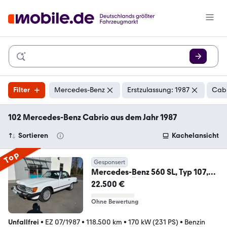
Filter
Mercedes-Benz
Erstzulassung: 1987
Cabr
102 Mercedes-Benz Cabrio aus dem Jahr 1987
Sortieren
Kachelansicht
Top
Gesponsert
Mercedes-Benz 560 SL, Typ 107,
Hardtop, TÜV neu
22.500 €
Ohne Bewertung
Unfallfrei
•
EZ 07/1987
•
118.500 km
•
170 kW (231 PS)
•
Benzin