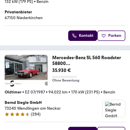
132 kW (179 PS)
•
Benzin
Privatanbieter
67150 Niederkirchen
Kontakt
Parken
Mercedes-Benz SL 560 Roadster
58800
Milen*Leder*Klimatronic*gu
35.930 €
Ohne Bewertung
Oldtimer
•
EZ 07/1987
•
94.022 km
•
170 kW (231 PS)
•
Benzin
Bernd Siegle GmbH
73240 Wendlingen am Neckar
(
284
)
4.3 Sterne