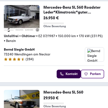
Mercedes-Benz SL 560 Roadster
Leder*Klimatronic*guter
Zustand*
26.950 €
Ohne Bewertung
Unfallfrei
•
Oldtimer
•
EZ 07/1987
•
150.000 km
•
170 kW (231 PS)
•
Benzin
Bernd Siegle GmbH
73240 Wendlingen am Neckar
(
284
)
4.3 Sterne
Kontakt
Parken
Mercedes-Benz SL 560
29.950 €
Ohne Bewertung