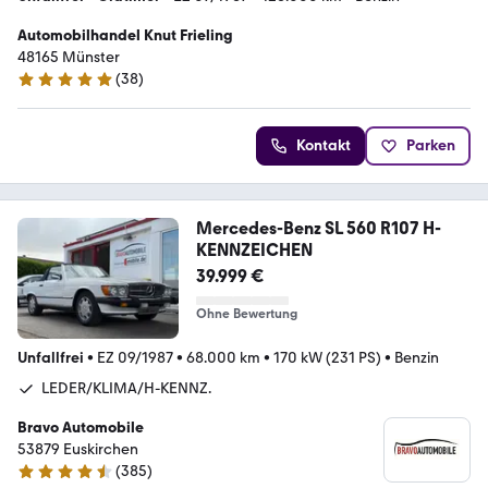
Automobilhandel Knut Frieling
48165 Münster
(
38
)
5 Sterne
Kontakt
Parken
Mercedes-Benz SL 560 R107 H-
KENNZEICHEN
39.999 €
Ohne Bewertung
Unfallfrei
•
EZ 09/1987
•
68.000 km
•
170 kW (231 PS)
•
Benzin
LEDER/KLIMA/H-KENNZ.
Bravo Automobile
53879 Euskirchen
(
385
)
4.7 Sterne