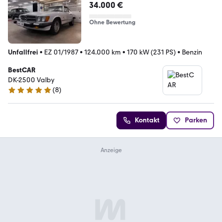
34.000 €
Ohne Bewertung
Unfallfrei
•
EZ 01/1987
•
124.000 km
•
170 kW (231 PS)
•
Benzin
BestCAR
DK-2500 Valby
(
8
)
5 Sterne
Kontakt
Parken