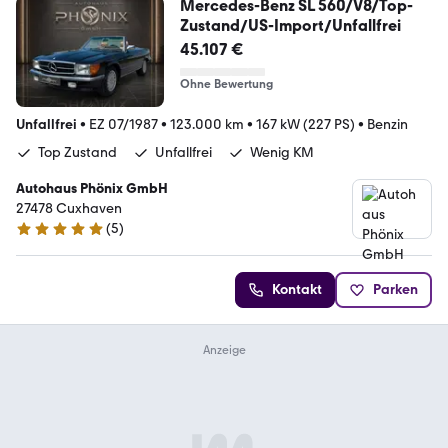
Mercedes-Benz SL 560/V8/Top-
Zustand/US-Import/Unfallfrei
45.107 €
Ohne Bewertung
Unfallfrei
•
EZ 07/1987
•
123.000 km
•
167 kW (227 PS)
•
Benzin
Top Zustand
Unfallfrei
Wenig KM
Autohaus Phönix GmbH
27478 Cuxhaven
(
5
)
5 Sterne
Kontakt
Parken