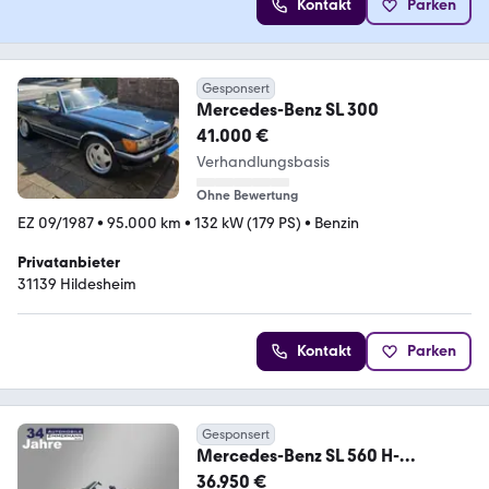
Kontakt
Parken
Gesponsert
Mercedes-Benz SL 300
41.000 €
Verhandlungsbasis
Ohne Bewertung
EZ 09/1987
•
95.000 km
•
132 kW (179 PS)
•
Benzin
Privatanbieter
31139 Hildesheim
Kontakt
Parken
Gesponsert
Mercedes-Benz SL 560 H-
Zulassung *mtl. 345€*
36.950 €