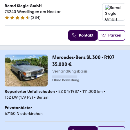
Bernd Siegle GmbH
73240 Wendlingen am Neckar
(
284
)
4.3 Sterne
Kontakt
Parken
Mercedes-Benz SL 300 - R107
35.000 €
Verhandlungsbasis
Ohne Bewertung
Reparierter Unfallschaden
•
EZ 04/1987
•
111.000 km
•
132 kW (179 PS)
•
Benzin
Privatanbieter
67150 Niederkirchen