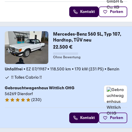
Kontakt
Parken
Mercedes-Benz 560 SL, Typ 107,
Hardtop, TÜV neu
22.500 €
Ohne Bewertung
Unfallfrei
•
EZ 07/1987
•
118.500 km
•
170 kW (231 PS)
•
Benzin
!! Tolles Cabrio !!
Gebrauchtwagenhaus Wittlich OHG
56269 Dierdorf
(
230
)
5 Sterne
Kontakt
Parken