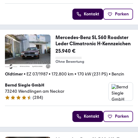
Kontakt
Parken
Mercedes-Benz SL 560 Roadster
Leder Climatronic H-Kennzeichen
25.940 €
Ohne Bewertung
Oldtimer
•
EZ 07/1987
•
172.800 km
•
170 kW (231 PS)
•
Benzin
Bernd Siegle GmbH
73240 Wendlingen am Neckar
(
284
)
4.3 Sterne
Kontakt
Parken