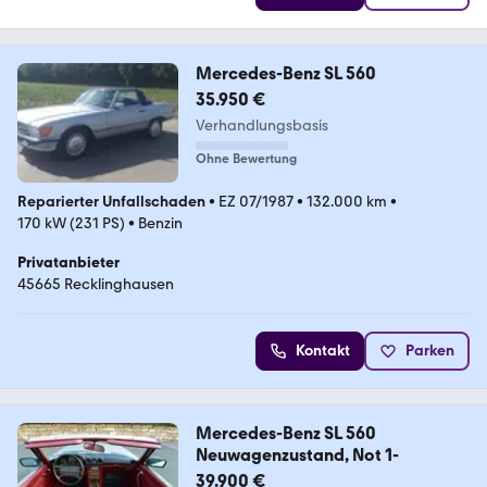
Mercedes-Benz SL 560
35.950 €
Verhandlungsbasis
Ohne Bewertung
Reparierter Unfallschaden
•
EZ 07/1987
•
132.000 km
•
170 kW (231 PS)
•
Benzin
Privatanbieter
45665 Recklinghausen
Kontakt
Parken
Mercedes-Benz SL 560
Neuwagenzustand, Not 1-
39.900 €