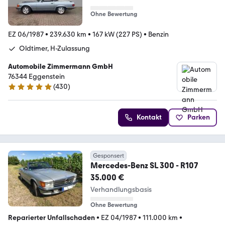
Ohne Bewertung
EZ 06/1987
•
239.630 km
•
167 kW (227 PS)
•
Benzin
Oldtimer, H-Zulassung
Automobile Zimmermann GmbH
76344 Eggenstein
(
430
)
4.8 Sterne
Kontakt
Parken
Gesponsert
Mercedes-Benz SL 300 - R107
35.000 €
Verhandlungsbasis
Ohne Bewertung
Reparierter Unfallschaden
•
EZ 04/1987
•
111.000 km
•