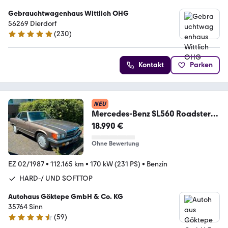
Gebrauchtwagenhaus Wittlich OHG
56269 Dierdorf
(
230
)
5 Sterne
Kontakt
Parken
NEU
Mercedes-Benz SL560 Roadster
LEDER HARD-/SOFTTOP
18.990 €
ZENTRALVER.
Ohne Bewertung
EZ 02/1987
•
112.165 km
•
170 kW (231 PS)
•
Benzin
HARD-/ UND SOFTTOP
Autohaus Göktepe GmbH & Co. KG
35764 Sinn
(
59
)
4.3 Sterne