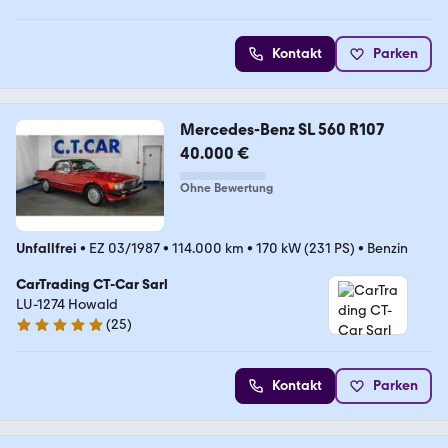
Kontakt
Parken
Mercedes-Benz SL 560 R107
40.000 €
Ohne Bewertung
Unfallfrei
•
EZ 03/1987
•
114.000 km
•
170 kW (231 PS)
•
Benzin
CarTrading CT-Car Sarl
LU-1274 Howald
(
25
)
5 Sterne
Kontakt
Parken