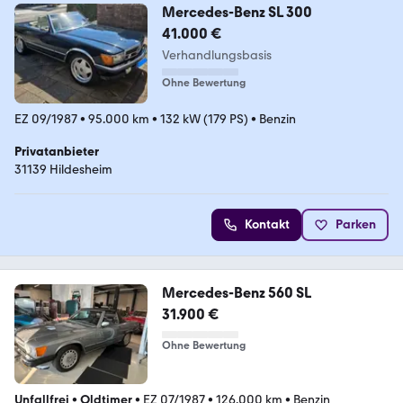
Mercedes-Benz SL 300
41.000 €
Verhandlungsbasis
Ohne Bewertung
EZ 09/1987
•
95.000 km
•
132 kW (179 PS)
•
Benzin
Privatanbieter
31139 Hildesheim
Kontakt
Parken
Mercedes-Benz 560 SL
31.900 €
Ohne Bewertung
Unfallfrei
•
Oldtimer
•
EZ 07/1987
•
126.000 km
•
Benzin