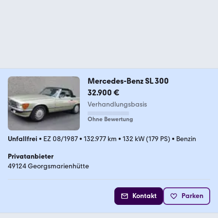
Mercedes-Benz SL 300
32.900 €
Verhandlungsbasis
Ohne Bewertung
Unfallfrei
•
EZ 08/1987
•
132.977 km
•
132 kW (179 PS)
•
Benzin
Privatanbieter
49124 Georgsmarienhütte
Kontakt
Parken