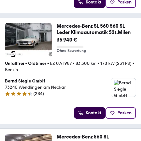
Kontakt
Parken
Mercedes-Benz SL 560 560 SL
Leder Klimaautomatik 52t.Milen
35.940 €
Ohne Bewertung
Unfallfrei
•
Oldtimer
•
EZ 07/1987
•
83.300 km
•
170 kW (231 PS)
•
Benzin
Bernd Siegle GmbH
73240 Wendlingen am Neckar
(
284
)
4.3 Sterne
Kontakt
Parken
Mercedes-Benz 560 SL