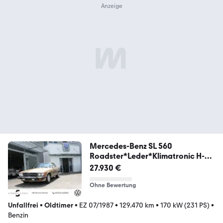
Mercedes-Benz SL 560
Roadster*Leder*Klimatronic H-
Zul. Guter Z
27.930 €
Ohne Bewertung
Unfallfrei
•
Oldtimer
•
EZ 07/1987
•
129.470 km
•
170 kW (231 PS)
•
Benzin