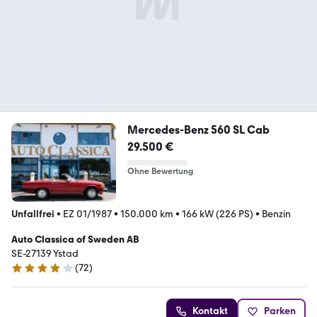
Mercedes-Benz 560 SL Cab
29.500 €
Ohne Bewertung
Unfallfrei
•
EZ 01/1987
•
150.000 km
•
166 kW (226 PS)
•
Benzin
Auto Classica of Sweden AB
SE-27139 Ystad
(
72
)
4.1 Sterne
Kontakt
Parken