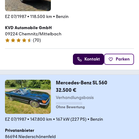
EZ 07/1987
•
118.500 km
•
Benzin
KVD Automobile GmbH
09224 Chemnitz/Mittelbach
(
70
)
4.5 Sterne
Kontakt
Parken
Mercedes-Benz SL 560
32.500 €
Verhandlungsbasis
Ohne Bewertung
EZ 07/1987
•
147.800 km
•
167 kW (227 PS)
•
Benzin
Privatanbieter
86694 Niederschönenfeld