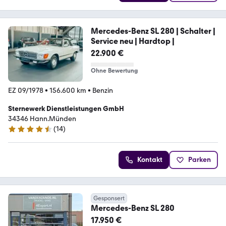
Mercedes-Benz SL 280 | Schalter |
Service neu | Hardtop |
22.900 €
Ohne Bewertung
EZ 09/1978
•
156.600 km
•
Benzin
Sternewerk Dienstleistungen GmbH
34346 Hann.Münden
(
14
)
4.5 Sterne
Kontakt
Parken
Gesponsert
Mercedes-Benz SL 280
17.950 €