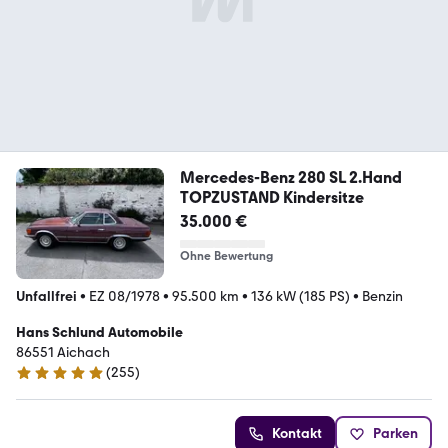
Mercedes-Benz 280 SL 2.Hand
TOPZUSTAND Kindersitze
35.000 €
Ohne Bewertung
Unfallfrei
•
EZ 08/1978
•
95.500 km
•
136 kW (185 PS)
•
Benzin
Hans Schlund Automobile
86551 Aichach
(
255
)
4.9 Sterne
Kontakt
Parken