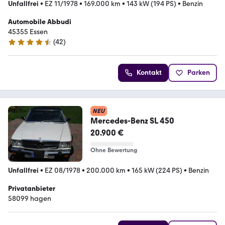
Unfallfrei
•
EZ 11/1978
•
169.000 km
•
143 kW (194 PS)
•
Benzin
Automobile Abbudi
45355 Essen
(
42
)
4.5 Sterne
Kontakt
Parken
NEU
Mercedes-Benz SL 450
20.900 €
Ohne Bewertung
Unfallfrei
•
EZ 08/1978
•
200.000 km
•
165 kW (224 PS)
•
Benzin
Privatanbieter
58099 hagen