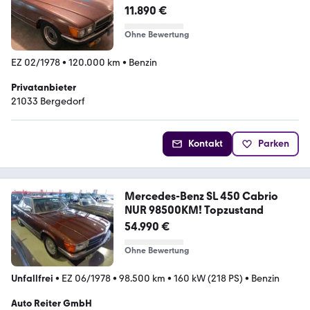
11.890 €
Ohne Bewertung
EZ 02/1978
•
120.000 km
•
Benzin
Privatanbieter
21033 Bergedorf
Kontakt
Parken
Mercedes-Benz SL 450 Cabrio
NUR 98500KM! Topzustand
54.990 €
Ohne Bewertung
Unfallfrei
•
EZ 06/1978
•
98.500 km
•
160 kW (218 PS)
•
Benzin
Auto Reiter GmbH