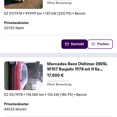
Ohne Bewertung
EZ 07/1978
•
99.999 km
•
147 kW (200 PS)
•
Benzin
Privatanbieter
50735 Niehl
Kontakt
Parken
Mercedes-Benz Oldtimer 280SL
W107 Baujahr 1978 mit H Ke...
17.000 €
Ohne Bewertung
EZ 05/1978
•
118.580 km
•
136 kW (185 PS)
•
Benzin
Privatanbieter
84533 Marktl