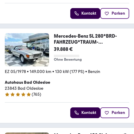
Kontakt
Parken
Mercedes-Benz SL 280*BRD-
FAHRZEUG*TRAUM-
FARBKOMBINATION*
39.888 €
Ohne Bewertung
EZ 05/1978
•
149.000 km
•
130 kW (177 PS)
•
Benzin
Autohaus Bad Oldesloe
23843 Bad Oldesloe
(
765
)
4.8 Sterne
Kontakt
Parken