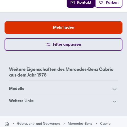
Kontakt
Parken
Mehr laden
Filter anpassen
Weitere Eigenschaften des
Mercedes-Benz Cabrio
aus dem Jahr 1978
Modelle
Mercedes-Benz 190
Mercedes-Benz 200
Weitere Links
Mercedes-Benz 220
Mercedes-Benz 280
Mercedes-Benz Cabrio
Mercedes-Benz Cabrio
Mercedes-Benz 300
Mercedes-Benz 500
1960
1969
Gebraucht- und Neuwagen
Mercedes-Benz
Cabrio
Mercedes-Benz 600
Mercedes-Benz A 160