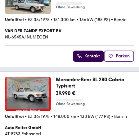
Ohne Bewertung
Unfallfrei
•
EZ 05/1978
•
151.000 km
•
136 kW (185 PS)
•
Benzin
VAN DER ZANDE EXPORT BV
NL-6545AJ NIJMEGEN
Kontakt
Parken
Mercedes-Benz SL 280 Cabrio
Typisiert
39.990 €
Ohne Bewertung
Unfallfrei
•
EZ 06/1978
•
148.000 km
•
130 kW (177 PS)
•
Benzin
Auto Reiter GmbH
AT-8753 Fohnsdorf