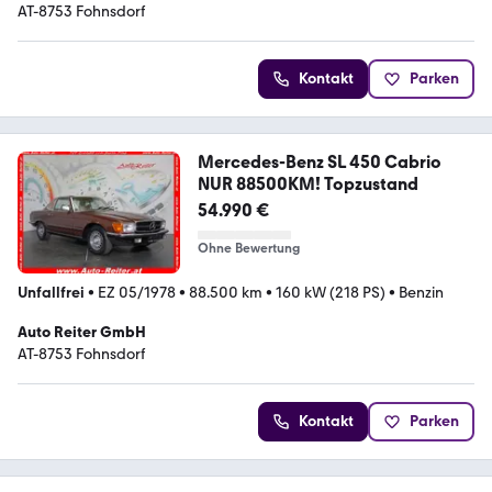
AT-8753 Fohnsdorf
Kontakt
Parken
Mercedes-Benz SL 450 Cabrio
NUR 88500KM! Topzustand
54.990 €
Ohne Bewertung
Unfallfrei
•
EZ 05/1978
•
88.500 km
•
160 kW (218 PS)
•
Benzin
Auto Reiter GmbH
AT-8753 Fohnsdorf
Kontakt
Parken