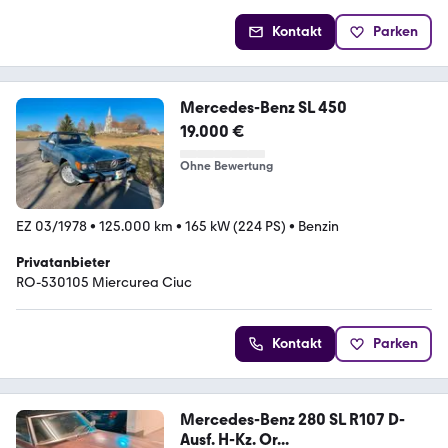
Kontakt
Parken
Mercedes-Benz SL 450
19.000 €
Ohne Bewertung
EZ 03/1978
•
125.000 km
•
165 kW (224 PS)
•
Benzin
Privatanbieter
RO-530105 Miercurea Ciuc
Kontakt
Parken
Mercedes-Benz 280 SL R107 D-
Ausf. H-Kz. Or...