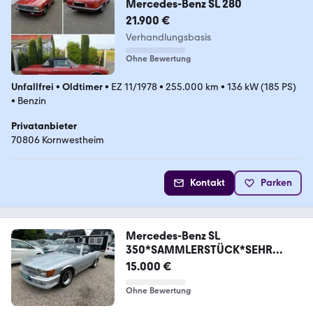
Mercedes-Benz SL 280
21.900 €
Verhandlungsbasis
Ohne Bewertung
Unfallfrei
•
Oldtimer
•
EZ 11/1978
•
255.000 km
•
136 kW (185 PS)
•
Benzin
Privatanbieter
70806 Kornwestheim
Kontakt
Parken
Mercedes-Benz SL
350*SAMMLERSTÜCK*SEHR
SAUBER*TOP AUTO*DEUTSCH
15.000 €
Ohne Bewertung