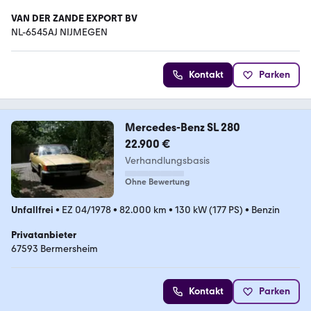
VAN DER ZANDE EXPORT BV
NL-6545AJ NIJMEGEN
Kontakt
Parken
Mercedes-Benz SL 280
22.900 €
Verhandlungsbasis
Ohne Bewertung
Unfallfrei
•
EZ 04/1978
•
82.000 km
•
130 kW (177 PS)
•
Benzin
Privatanbieter
67593 Bermersheim
Kontakt
Parken