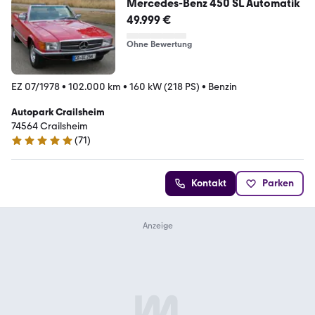
Mercedes-Benz 450 SL Automatik
49.999 €
Ohne Bewertung
EZ 07/1978
•
102.000 km
•
160 kW (218 PS)
•
Benzin
Autopark Crailsheim
74564 Crailsheim
(
71
)
5 Sterne
Kontakt
Parken