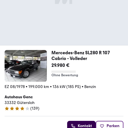
Mercedes-Benz SL280 R 107
Cabrio - Volleder
29.980 €
Ohne Bewertung
EZ 08/1978
•
199.000 km
•
136 kW (185 PS)
•
Benzin
Autohaus Genc
33332 Gütersloh
(
139
)
4.1 Sterne
Kontakt
Parken