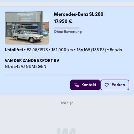
Mercedes-Benz SL 280
17.950 €
Ohne Bewertung
Unfallfrei
•
EZ 05/1978
•
151.000 km
•
136 kW (185 PS)
•
Benzin
VAN DER ZANDE EXPORT BV
NL-6545AJ NIJMEGEN
Kontakt
Parken