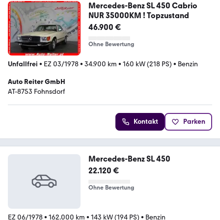
Mercedes-Benz SL 450 Cabrio
NUR 35000KM ! Topzustand
46.900 €
Ohne Bewertung
Unfallfrei
•
EZ 03/1978
•
34.900 km
•
160 kW (218 PS)
•
Benzin
Auto Reiter GmbH
AT-8753 Fohnsdorf
Kontakt
Parken
Mercedes-Benz SL 450
22.120 €
Ohne Bewertung
EZ 06/1978
•
162.000 km
•
143 kW (194 PS)
•
Benzin