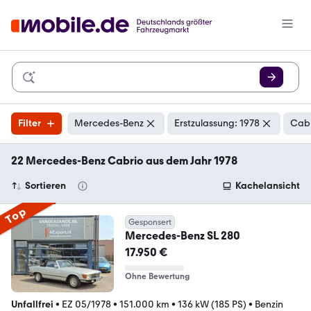
Filter
Mercedes-Benz
Erstzulassung: 1978
Cabr
22 Mercedes-Benz Cabrio aus dem Jahr 1978
Sortieren
Kachelansicht
Top
Gesponsert
Mercedes-Benz SL 280
17.950 €
Ohne Bewertung
Unfallfrei
•
EZ 05/1978
•
151.000 km
•
136 kW (185 PS)
•
Benzin