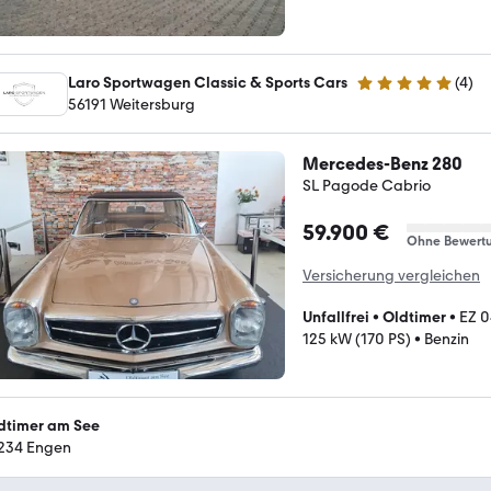
Laro Sportwagen Classic & Sports Cars
(
4
)
5 Sterne
56191 Weitersburg
Mercedes-Benz 280
SL Pagode Cabrio
59.900 €
Ohne Bewert
Versicherung vergleichen
Unfallfrei
•
Oldtimer
•
EZ 0
125 kW (170 PS)
•
Benzin
dtimer am See
234 Engen