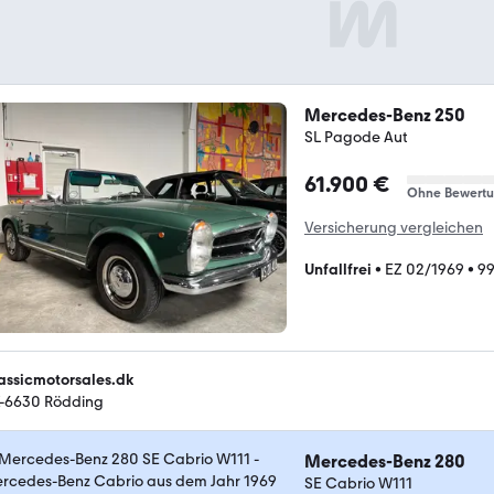
Mercedes-Benz 250
SL Pagode Aut
61.900 €
Ohne Bewert
Versicherung vergleichen
Unfallfrei
•
EZ 02/1969
•
99
assicmotorsales.dk
-6630 Rödding
Mercedes-Benz 280
SE Cabrio W111