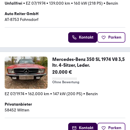
Unfallfrei
•
EZ 07/1974
•
139.000 km
•
160 kW (218 PS)
•
Benzin
Auto Reiter GmbH
AT-8753 Fohnsdorf
Kontakt
Parken
Mercedes-Benz 350 SL 1974 V8 3,5
ltr. 4-Sitzer, Leder.
20.000 €
Ohne Bewertung
EZ 07/1974
•
162.000 km
•
147 kW (200 PS)
•
Benzin
Privatanbieter
58452 Witten
Kontakt
Parken