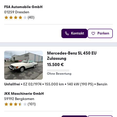
FSA Automobile GmbH
01259 Dresden
(
40
)
3.9 Sterne
Kontakt
Parken
Mercedes-Benz SL 450 EU
Zulassung
15.500 €
Ohne Bewertung
Unfallfrei
•
EZ 02/1974
•
155.000 km
•
140 kW (190 PS)
•
Benzin
JKK Maschinerie GmbH
59192 Bergkamen
(
101
)
3.5 Sterne