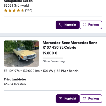
Autogalerie Bucan
82031 Grünwald
(
146
)
4.7 Sterne
Kontakt
Parken
Mercedes-Benz Mercedes Benz
R107 450 SL Cabrio
19.800 €
Ohne Bewertung
EZ 10/1974
•
139.000 km
•
134 kW (182 PS)
•
Benzin
Privatanbieter
46284 Dorsten
Kontakt
Parken