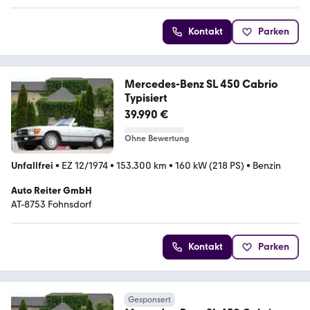
Kontakt
Parken
Mercedes-Benz SL 450 Cabrio
Typisiert
39.990 €
Ohne Bewertung
Unfallfrei
•
EZ 12/1974
•
153.300 km
•
160 kW (218 PS)
•
Benzin
Auto Reiter GmbH
AT-8753 Fohnsdorf
Kontakt
Parken
Gesponsert