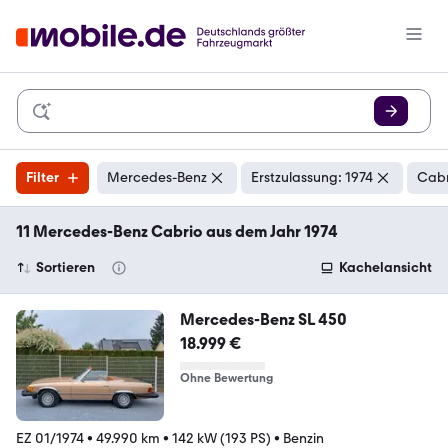
Filter
Mercedes-Benz
Erstzulassung: 1974
Cabr
11 Mercedes-Benz Cabrio aus dem Jahr 1974
Sortieren
Kachelansicht
Mercedes-Benz SL 450
18.999 €
Ohne Bewertung
EZ 01/1974
•
49.990 km
•
142 kW (193 PS)
•
Benzin