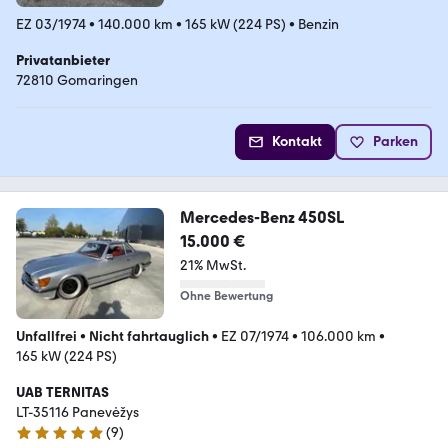
EZ 03/1974
•
140.000 km
•
165 kW (224 PS)
•
Benzin
Privatanbieter
72810 Gomaringen
Kontakt
Parken
Mercedes-Benz 450SL
15.000 €
21% MwSt.
Ohne Bewertung
Unfallfrei
•
Nicht fahrtauglich
•
EZ 07/1974
•
106.000 km
•
165 kW (224 PS)
UAB TERNITAS
LT-35116 Panevėžys
(
9
)
5 Sterne