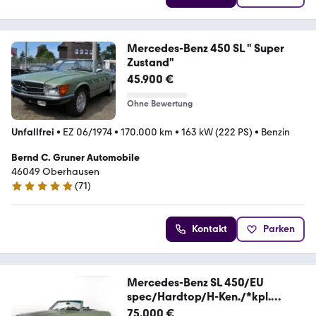
Mercedes-Benz 450 SL " Super
Zustand"
45.900 €
Ohne Bewertung
Unfallfrei
•
EZ 06/1974
•
170.000 km
•
163 kW (222 PS)
•
Benzin
Bernd C. Gruner Automobile
46049 Oberhausen
(
71
)
5 Sterne
Kontakt
Parken
Mercedes-Benz SL 450/EU
spec/Hardtop/H-Ken./*kpl.
Restauriert*
75.000 €