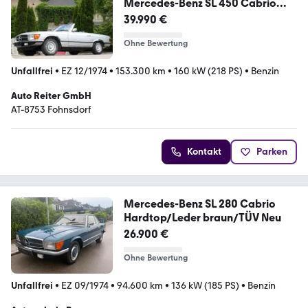
Mercedes-Benz SL 450 Cabrio
Typisiert
39.990 €
Ohne Bewertung
Unfallfrei
•
EZ 12/1974
•
153.300 km
•
160 kW (218 PS)
•
Benzin
Auto Reiter GmbH
AT-8753 Fohnsdorf
Kontakt
Parken
Mercedes-Benz SL 280 Cabrio
Hardtop/Leder braun/TÜV Neu
26.900 €
Ohne Bewertung
Unfallfrei
•
EZ 09/1974
•
94.600 km
•
136 kW (185 PS)
•
Benzin