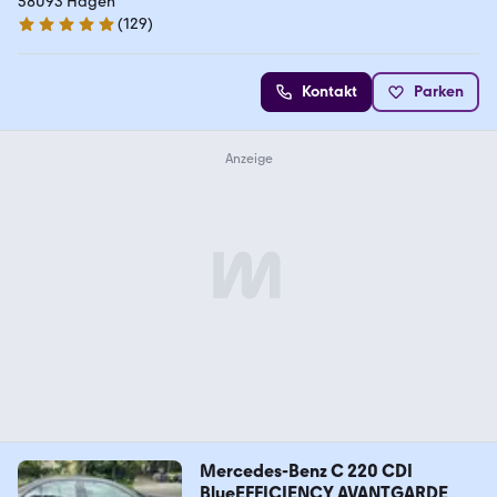
58093 Hagen
(
129
)
4.9 Sterne
Kontakt
Parken
Mercedes-Benz C 220 CDI
BlueEFFICIENCY AVANTGARDE