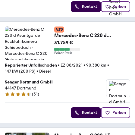
Kontakt
Parken
NEU
Mercedes-Benz C 220 d
Avantgarde Rückfahrkamera
31.759 €
Schiebedach
Fairer Preis
Reparierter Unfallschaden
•
EZ 08/2021
•
90.380 km
•
147 kW (200 PS)
•
Diesel
Senger Dortmund GmbH
44147 Dortmund
(
31
)
4.5 Sterne
Kontakt
Parken