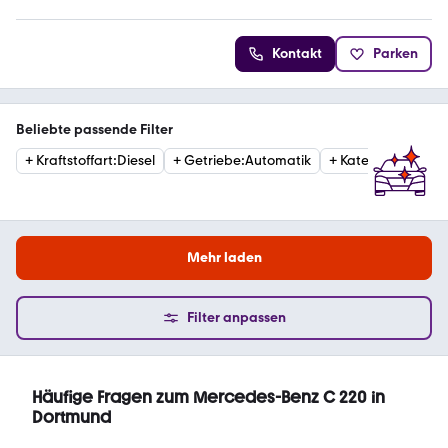
4.3 Sterne
Kontakt
Parken
Beliebte passende Filter
+
Kraftstoffart
:
Diesel
+
Getriebe
:
Automatik
+
Kategorie
:
Limous
Mehr laden
Filter anpassen
Häufige Fragen zum Mercedes-Benz C 220 in
Dortmund