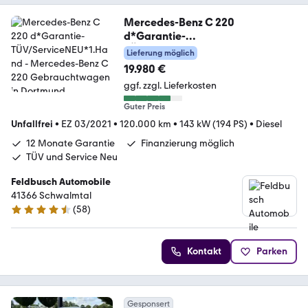
Mercedes-Benz C 220
d*Garantie-
TÜV/ServiceNEU*1.Hand
Lieferung möglich
19.980 €
ggf. zzgl. Lieferkosten
Guter Preis
Unfallfrei
•
EZ 03/2021
•
120.000 km
•
143 kW (194 PS)
•
Diesel
12 Monate Garantie
Finanzierung möglich
TÜV und Service Neu
Feldbusch Automobile
41366 Schwalmtal
(
58
)
4.5 Sterne
Kontakt
Parken
Gesponsert