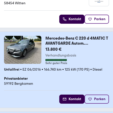
58454 Witten
Kontakt
Parken
Mercedes-Benz C 220 d 4MATIC T
AVANTGARDE Autom.
AVANTGARDE
13.800 €
Verhandlungsbasis
Sehr guter Preis
Unfallfrei
•
EZ 06/2016
•
166.740 km
•
125 kW (170 PS)
•
Diesel
Privatanbieter
59192 Bergkamen
Kontakt
Parken