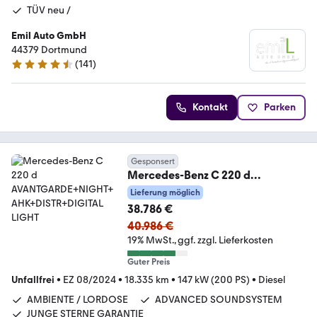
TÜV neu /
Emil Auto GmbH
44379 Dortmund
(
141
)
4.7 Sterne
Kontakt
Parken
Gesponsert
Mercedes-Benz C 220 d
AVANTGARDE+NIGHT+AHK+DISTR
Lieferung möglich
+DIGITAL LIGHT
38.786 €
40.986 €
19% MwSt.
ggf. zzgl. Lieferkosten
Guter Preis
Unfallfrei
•
EZ 08/2024
•
18.335 km
•
147 kW (200 PS)
•
Diesel
AMBIENTE / LORDOSE
ADVANCED SOUNDSYSTEM
JUNGE STERNE GARANTIE