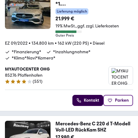
*1.
Hand*Kamera*DAB*Klima*Navi*
Lieferung möglich
21.999 €
19% MwSt.
ggf. zzgl. Lieferkosten
Guter Preis
EZ 09/2022
•
134.800 km
•
162 kW (220 PS)
•
Diesel
*Finanzierung*
*Inzahlungnahme*
*Klima*Navi*Kamera*
MYAUTOCENTER OHG
85276 Pfaffenhofen
(
551
)
4.2 Sterne
Kontakt
Parken
Mercedes-Benz C 220 d T-Modell
Voll-LED RückKam SHZ
17.980 €