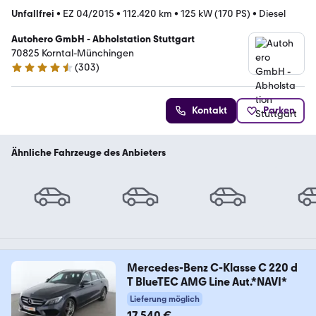
Unfallfrei
•
EZ 04/2015
•
112.420 km
•
125 kW (170 PS)
•
Diesel
Autohero GmbH - Abholstation Stuttgart
70825 Korntal-Münchingen
(
303
)
4.4 Sterne
Kontakt
Parken
Ähnliche Fahrzeuge des Anbieters
Mercedes-Benz C-Klasse C 220 d
T BlueTEC AMG Line Aut.*NAVI*
Lieferung möglich
17.540 €