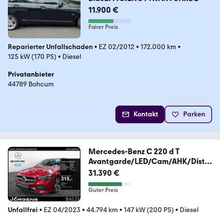
11.900 €
Fairer Preis
Reparierter Unfallschaden
•
EZ 02/2012
•
172.000 km
•
125 kW (170 PS)
•
Diesel
Privatanbieter
44789 Bohcum
Kontakt
Parken
Mercedes-Benz C 220 d T
Avantgarde/LED/Cam/AHK/Distr/
Ambiente
31.390 €
Guter Preis
Unfallfrei
•
EZ 04/2023
•
44.794 km
•
147 kW (200 PS)
•
Diesel