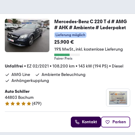
Mercedes-Benz C 220 T d # AMG
# AHK # Ambiente # Lederpaket
Lieferung möglich
25.900 €
19% MwSt.
inkl. kostenlose Lieferung
Fairer Preis
Unfallfrei
•
EZ 02/2021
•
108.200 km
•
143 kW (194 PS)
•
Diesel
AMG Line
Ambiente Beleuchtung
Anhängerkupplung
Auto Schiller
44803 Bochum
(
479
)
4.9 Sterne
Kontakt
Parken