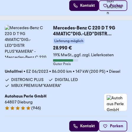
Kontakt
Parken
Mercedes-Benz C 220 D T 9G
4MATIC"DIG.-LED"DISTR
PLUS"KAMERA"
Lieferung möglich
28.990 €
19% MwSt.
ggf. zzgl. Lieferkosten
Guter Preis
Unfallfrei
•
EZ 06/2023
•
86.000 km
•
147 kW (200 PS)
•
Diesel
DISTRONIC PLUS
DIGITAL LED
MBUX PREMIUM"KAMERA"
Autohaus Perle GmbH
64807 Dieburg
(
946
)
5 Sterne
Kontakt
Parken