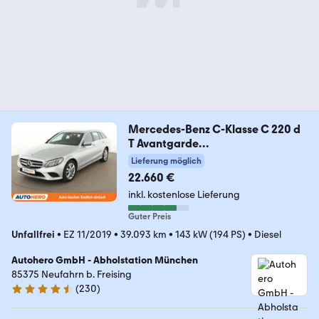
Mercedes-Benz C-Klasse C 220 d
T Avantgarde
Aut.*NAV*TEMPO*PDC
Lieferung möglich
22.660 €
inkl. kostenlose Lieferung
Guter Preis
Unfallfrei
•
EZ 11/2019
•
39.093 km
•
143 kW (194 PS)
•
Diesel
Autohero GmbH - Abholstation München
85375 Neufahrn b. Freising
(
230
)
4.4 Sterne