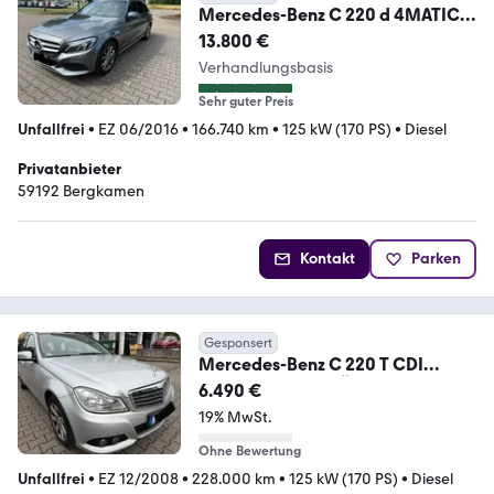
Mercedes-Benz C 220 d 4MATIC T
AVANTGARDE Autom.
13.800 €
AVANTGARDE
Verhandlungsbasis
Sehr guter Preis
Unfallfrei
•
EZ 06/2016
•
166.740 km
•
125 kW (170 PS)
•
Diesel
Privatanbieter
59192 Bergkamen
Kontakt
Parken
Gesponsert
Mercedes-Benz C 220 T CDI
BlueEfficiency * TÜV neu *
6.490 €
19% MwSt.
Ohne Bewertung
Unfallfrei
•
EZ 12/2008
•
228.000 km
•
125 kW (170 PS)
•
Diesel