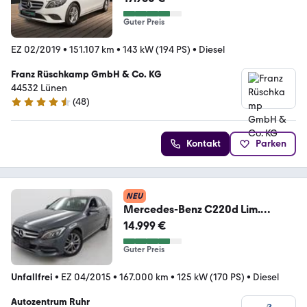
Guter Preis
EZ 02/2019
•
151.107 km
•
143 kW (194 PS)
•
Diesel
Franz Rüschkamp GmbH & Co. KG
44532 Lünen
(
48
)
4.6 Sterne
Kontakt
Parken
NEU
Mercedes-Benz C220d Lim.
Bluetec 7G TRONIC Aut.
14.999 €
Avantgarde°EU6
Guter Preis
Unfallfrei
•
EZ 04/2015
•
167.000 km
•
125 kW (170 PS)
•
Diesel
Autozentrum Ruhr