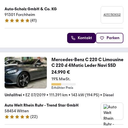
Auto-Scholz GmbH & Co. KG
91301 Forchheim
(
41
)
5 Sterne
Kontakt
Parken
Mercedes-Benz C 220 C Limousine
C 220 d 4Matic Leder Navi SSD
24.990 €
19% MwSt.
Erhöhter Preis
Unfallfrei
•
EZ 07/2019
•
111.391 km
•
143 kW (194 PS)
•
Diesel
Auto Welt Rhein Ruhr - Trend Star GmbH
58454 Witten
(
22
)
4.9 Sterne