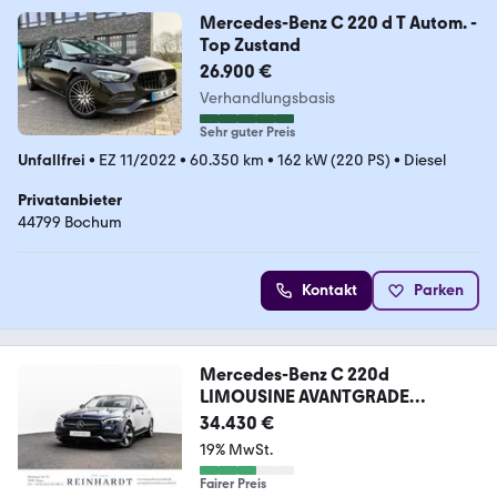
Mercedes-Benz C 220 d T Autom. -
Top Zustand
26.900 €
Verhandlungsbasis
Sehr guter Preis
Unfallfrei
•
EZ 11/2022
•
60.350 km
•
162 kW (220 PS)
•
Diesel
Privatanbieter
44799 Bochum
Kontakt
Parken
Mercedes-Benz C 220d
LIMOUSINE AVANTGRADE
NIGHT/17Z/DIG-L/PANO
34.430 €
19% MwSt.
Fairer Preis