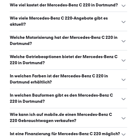
Wie viel kostet der Mercedes-Benz C 220 in Dortmund?
Ein guter Preis für einen Mercedes-Benz C 220 in
Wie viele Mercedes-Benz C 220-Angebote gibt es
Dortmund liegt zwischen 4.974 € und 20.124 €. (Stand:
aktuell?
8.8.2026)
Es gibt insgesamt 128 Mercedes-Benz C 220 bei
Welche Motorisierung hat der Mercedes-Benz C 220 in
mobile.de, davon 128 Gebraucht- und 0 Neuwagen.
Dortmund?
(Stand: 8.8.2026)
Der Mercedes-Benz C 220 in Dortmund hat Leistungen
Welche Getriebeoptionen bietet der Mercedes-Benz C
zwischen 150 und 200 PS. (Stand: 8.8.2026)
220 in Dortmund?
Der Mercedes-Benz C 220 in Dortmund ist mit
In welchen Farben ist der Mercedes-Benz C 220 in
automatischem und manuellem Getriebe erhältlich.
Dortmund erhältlich?
(Stand: 8.8.2026)
Den Mercedes-Benz C 220 in Dortmund gibt es in
In welchen Bauformen gibt es den Mercedes-Benz C
folgenden Farben: schwarz, grau, silber, weiß, blau und
220 in Dortmund?
rot. Die häufigste Farbe ist schwarz. (Stand: 8.8.2026)
Den Mercedes-Benz C 220 in Dortmund gibt es in
Wie kann ich auf mobile.de einen Mercedes-Benz C
folgenden Bauformen: Kombi und Limousine. (Stand:
220 Gebrauchtwagen verkaufen?
8.8.2026)
Alle Informationen zum Verkauf an mobile.de-
Ist eine Finanzierung für Mercedes-Benz C 220 möglich?