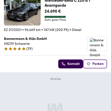
Mercedes-Benz C 220 d T
Avantgarde
24.690 €
Sehr guter Preis
EZ 07/2021
•
96.669 km
•
147 kW (200 PS)
•
Diesel
Bonnermann & Hüls GmbH
58239 Schwerte
(
39
)
5 Sterne
Kontakt
Parken