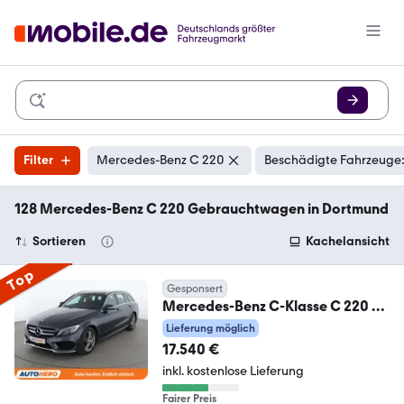
Filter
Mercedes-Benz C 220
Beschädigte Fahrzeuge:
128 Mercedes-Benz C 220 Gebrauchtwagen in Dortmund
Sortieren
Kachelansicht
Top
Gesponsert
Mercedes-Benz C-Klasse C 220 d
T BlueTEC AMG Line Aut.*NAVI*
Lieferung möglich
17.540 €
inkl. kostenlose Lieferung
Fairer Preis