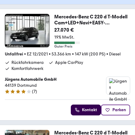
Mercedes-Benz C 220 d T-Modell
Cam+LED+Navi+EASY-
P+PTS+SHZ
27.070 €
19% MwSt.
Guter Preis
Unfallfrei
•
EZ 12/2021
•
53.366 km
•
147 kW (200 PS)
•
Diesel
Rückfahrkamera
Apple CarPlay
Komfortfahrwerk
Jürgens Automobile GmbH
44139 Dortmund
(
7
)
4 Sterne
Kontakt
Parken
Mercedes-Benz C 220 d T-Modell