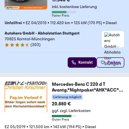
inkl. kostenlose Lieferung
Fairer Preis
Unfallfrei
•
EZ 04/2015
•
112.420 km
•
125 kW (170 PS)
•
Diesel
Autohero GmbH - Abholstation Stuttgart
70825 Korntal-Münchingen
(
303
)
4.4 Sterne
Kontakt
Parken
Mercedes-Benz C 220 d T
Avantg.*Nightpaket*AHK*ACC*R-
Kamera
Lieferung möglich
20.880 €
ggf. zzgl. Lieferkosten
Guter Preis
EZ 05/2019
•
121.500 km
•
143 kW (194 PS)
•
Diesel