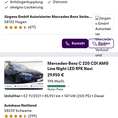
Anhängerkupplung
Distronic
designo Lackierung
Jürgens GmbH Autorisierter Mercedes-Benz Verkauf
und Service
58135 Hagen
(
477
)
4.5 Sterne
Kontakt
Parken
Mercedes-Benz C 220 CDI AMG
Line Night LED RFK Navi
29.950 €
19% MwSt.
Guter Preis
Unfallfrei
•
EZ 11/2021
•
85.951 km
•
147 kW (200 PS)
•
Diesel
Autohaus Nattland
58239 Schwerte
(
299
)