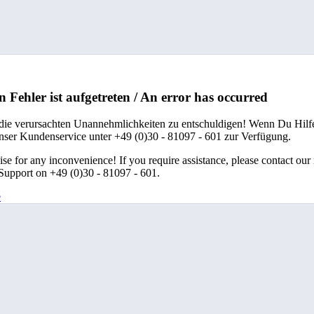
n Fehler ist aufgetreten / An error has occurred
 die verursachten Unannehmlichkeiten zu entschuldigen! Wenn Du Hilfe
unser Kundenservice unter +49 (0)30 - 81097 - 601 zur Verfügung.
se for any inconvenience! If you require assistance, please contact our
upport on +49 (0)30 - 81097 - 601.
e