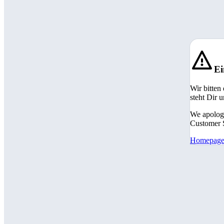
Ei
Wir bitten
steht Dir 
We apologi
Customer S
Homepag