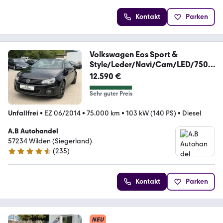
Kontakt
Parken
Volkswagen Eos Sport &
Style/Leder/Navi/Cam/LED/7500
0km
12.590 €
Sehr guter Preis
Unfallfrei
•
EZ 06/2014
•
75.000 km
•
103 kW (140 PS)
•
Diesel
A.B Autohandel
57234 Wilden (Siegerland)
(
235
)
4.5 Sterne
Kontakt
Parken
NEU