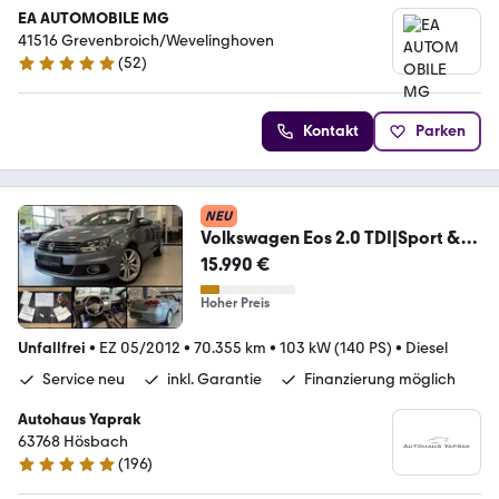
EA AUTOMOBILE MG
41516 Grevenbroich/Wevelinghoven
(
52
)
5 Sterne
Kontakt
Parken
NEU
Volkswagen Eos 2.0 TDI|Sport &
Style|2HD|Pano|VW S.heft|AHK
15.990 €
Hoher Preis
Unfallfrei
•
EZ 05/2012
•
70.355 km
•
103 kW (140 PS)
•
Diesel
Service neu
inkl. Garantie
Finanzierung möglich
Autohaus Yaprak
63768 Hösbach
(
196
)
4.8 Sterne