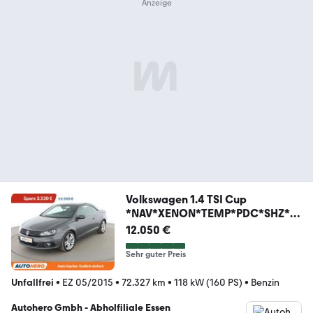
Volkswagen 1.4 TSI Cup
*NAV*XENON*TEMP*PDC*SHZ*AL
U*KLIMA*
12.050 €
Sehr guter Preis
Unfallfrei
•
EZ 05/2015
•
72.327 km
•
118 kW (160 PS)
•
Benzin
Autohero Gmbh - Abholfiliale Essen