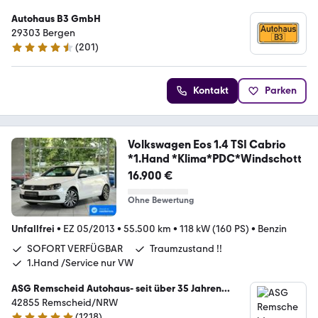
Autohaus B3 GmbH
29303 Bergen
(
201
)
4.6 Sterne
Kontakt
Parken
Volkswagen Eos 1.4 TSI Cabrio
*1.Hand *Klima*PDC*Windschott
16.900 €
Ohne Bewertung
Unfallfrei
•
EZ 05/2013
•
55.500 km
•
118 kW (160 PS)
•
Benzin
SOFORT VERFÜGBAR
Traumzustand !!
1.Hand /Service nur VW
ASG Remscheid Autohaus- seit über 35 Jahren...
42855 Remscheid/NRW
(
1218
)