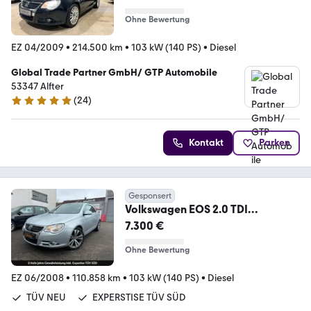
Ohne Bewertung
EZ 04/2009
•
214.500 km
•
103 kW (140 PS)
•
Diesel
Global Trade Partner GmbH/ GTP Automobile
53347 Alfter
(
24
)
4.9 Sterne
Kontakt
Parken
Gesponsert
Volkswagen EOS 2.0 TDI
INDIVIDUAL-PANO-NAVI-AUTOM-
7.300 €
LEDER-ALU
Ohne Bewertung
EZ 06/2008
•
110.858 km
•
103 kW (140 PS)
•
Diesel
TÜV NEU
EXPERSTISE TÜV SÜD