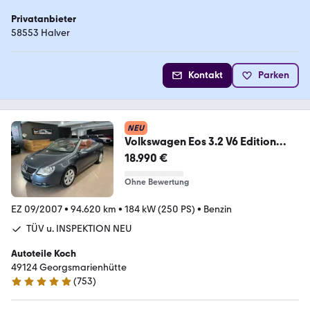
Privatanbieter
58553 Halver
Kontakt
Parken
NEU
Volkswagen Eos 3.2 V6 Edition
2008 NAVI KETTENSATZ NEU
18.990 €
Ohne Bewertung
EZ 09/2007
•
94.620 km
•
184 kW (250 PS)
•
Benzin
TÜV u. INSPEKTION NEU
Autoteile Koch
49124 Georgsmarienhütte
(
753
)
4.9 Sterne