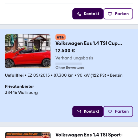
Kontakt
Parken
NEU
Volkswagen Eos 1.4 TSI Cup
BlueMotion Technology Cup Bl...
12.500 €
Verhandlungsbasis
Ohne Bewertung
Unfallfrei
•
EZ 05/2015
•
87.300 km
•
90 kW (122 PS)
•
Benzin
Privatanbieter
38446 Wolfsburg
Kontakt
Parken
Volkswagen Eos 1.4 TSI Sport-