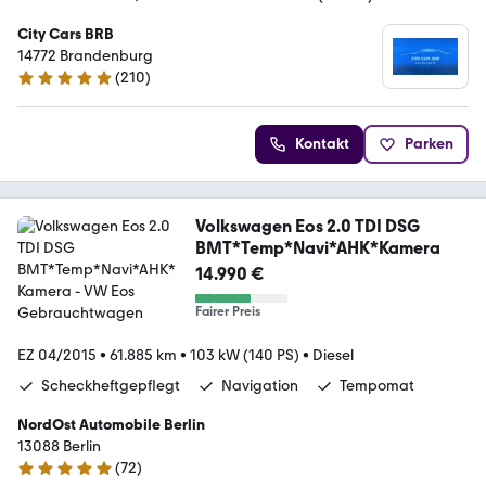
City Cars BRB
14772 Brandenburg
(
210
)
4.9 Sterne
Kontakt
Parken
Volkswagen Eos 2.0 TDI DSG
BMT*Temp*Navi*AHK*Kamera
14.990 €
Fairer Preis
EZ 04/2015
•
61.885 km
•
103 kW (140 PS)
•
Diesel
Scheckheftgepflegt
Navigation
Tempomat
NordOst Automobile Berlin
13088 Berlin
(
72
)
5 Sterne