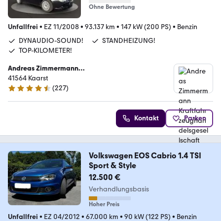
Ohne Bewertung
Unfallfrei
•
EZ 11/2008
•
93.137 km
•
147 kW (200 PS)
•
Benzin
DYNAUDIO-SOUND!
STANDHEIZUNG!
TOP-KILOMETER!
Andreas Zimmermann
Kraftfahrzeughandelsgesellschaft mbH
41564 Kaarst
(
227
)
4.4 Sterne
Kontakt
Parken
Volkswagen EOS Cabrio 1.4 TSI
Sport & Style
12.500 €
Verhandlungsbasis
Hoher Preis
Unfallfrei
•
EZ 04/2012
•
67.000 km
•
90 kW (122 PS)
•
Benzin