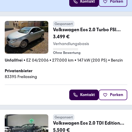
Kontakt
Parken
Gesponsert
Volkswagen Eos 2.0 Turbo FSI
CABRIO TÜV Neu
3.499 €
Verhandlungsbasis
Ohne Bewertung
Unfallfrei
•
EZ 04/2006
•
277.000 km
•
147 kW (200 PS)
•
Benzin
Privatanbieter
83395 Freilassing
Kontakt
Parken
Gesponsert
Volkswagen Eos 2.0 TDI Edition
2009
5.500 €