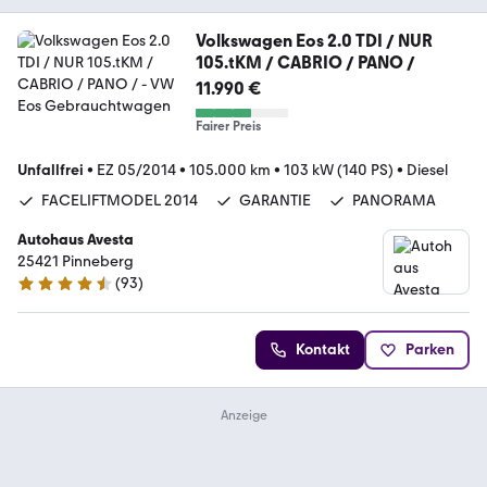
Volkswagen Eos 2.0 TDI / NUR
105.tKM / CABRIO / PANO /
11.990 €
Fairer Preis
Unfallfrei
•
EZ 05/2014
•
105.000 km
•
103 kW (140 PS)
•
Diesel
FACELIFTMODEL 2014
GARANTIE
PANORAMA
Autohaus Avesta
25421 Pinneberg
(
93
)
4.6 Sterne
Kontakt
Parken