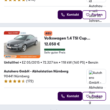
4.8 Sterne
Kontakt
Parken
NEU
Volkswagen 1.4 TSI Cup
*NAV*XENON*TEMP*PDC*SHZ*AL
12.050 €
U*KLIMA*
Sehr guter Preis
Unfallfrei
•
EZ 05/2015
•
72.327 km
•
118 kW (160 PS)
•
Benzin
Autohero GmbH - Abholstation Nürnberg
90441 Nürnberg
(
172
)
4.5 Sterne
Kontakt
Parken