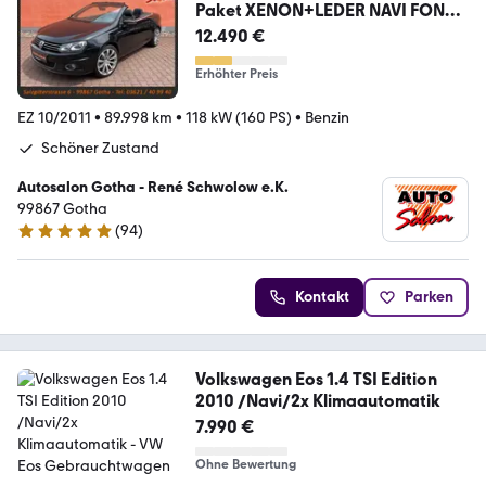
Paket XENON+LEDER NAVI FON
18"
12.490 €
Erhöhter Preis
EZ 10/2011
•
89.998 km
•
118 kW (160 PS)
•
Benzin
Schöner Zustand
Autosalon Gotha - René Schwolow e.K.
99867 Gotha
(
94
)
4.9 Sterne
Kontakt
Parken
Volkswagen Eos 1.4 TSI Edition
2010 /Navi/2x Klimaautomatik
7.990 €
Ohne Bewertung