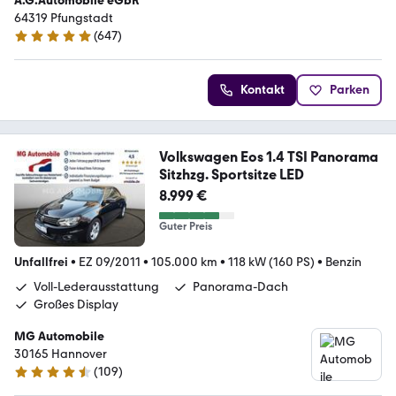
A.G.Automobile eGbR
64319 Pfungstadt
(
647
)
4.9 Sterne
Kontakt
Parken
Volkswagen Eos 1.4 TSI Panorama
Sitzhzg. Sportsitze LED
8.999 €
Guter Preis
Unfallfrei
•
EZ 09/2011
•
105.000 km
•
118 kW (160 PS)
•
Benzin
Voll-Lederausstattung
Panorama-Dach
Großes Display
MG Automobile
30165 Hannover
(
109
)
4.4 Sterne