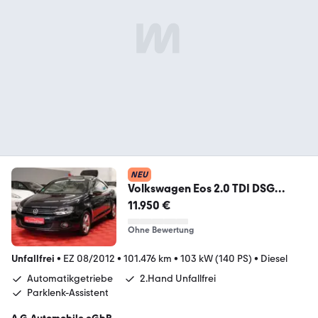
NEU
Volkswagen Eos 2.0 TDI DSG
*Unfallfrei*2.Hand*Navi*Temp*
11.950 €
Ohne Bewertung
Unfallfrei
•
EZ 08/2012
•
101.476 km
•
103 kW (140 PS)
•
Diesel
Automatikgetriebe
2.Hand Unfallfrei
Parklenk-Assistent