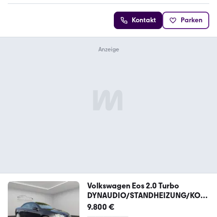
Kontakt
Parken
Volkswagen Eos 2.0 Turbo
DYNAUDIO/STANDHEIZUNG/KOM
FORT!
9.800 €