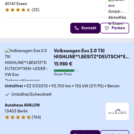
45141 Essen
(
32
)
4.7 Sterne
Kontakt
Parken
Volkswagen Eos 2.0 TSI
HIGHLINE*1.BESITZ*DEUTSCH*XE
N~LEDER
15.980 €
Guter Preis
Unfallfrei
•
EZ 07/2015
•
92.700 km
•
155 kW (211 PS)
•
Benzin
Unfallfrei/Scheckheft
Autohaus AVALON
13403 Berlin
(
166
)
5 Sterne