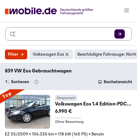
Filter
Volkswagen Eos
Beschädigte Fahrzeuge: Nicht
839 VW Eos Gebrauchtwagen
Sortieren
Kachelansicht
Top
Gesponsert
Volkswagen Eos 1.4 Edition-PDC-
GRA-Leder-Navi
6.990 €
Ohne Bewertung
EZ 05/2009
•
106.330 km
•
118 kW (160 PS)
•
Benzin