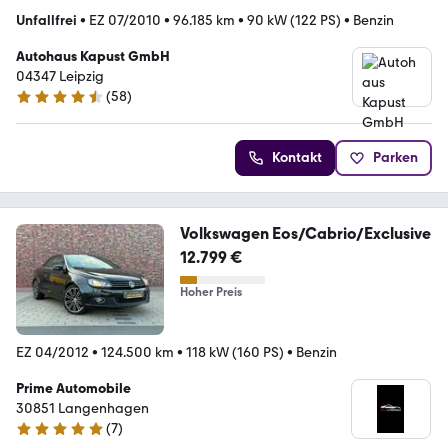
Unfallfrei
•
EZ 07/2010
•
96.185 km
•
90 kW (122 PS)
•
Benzin
Autohaus Kapust GmbH
04347 Leipzig
(
58
)
4.4 Sterne
Kontakt
Parken
Volkswagen Eos/Cabrio/Exclusive
12.799 €
Hoher Preis
EZ 04/2012
•
124.500 km
•
118 kW (160 PS)
•
Benzin
Prime Automobile
30851 Langenhagen
(
7
)
5 Sterne