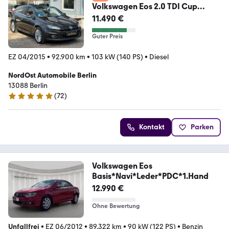
Volkswagen Eos 2.0 TDI Cup
BMT*TÜV neu*PDC*Klima*Navi
11.490 €
Guter Preis
EZ 04/2015
•
92.900 km
•
103 kW (140 PS)
•
Diesel
NordOst Automobile Berlin
13088 Berlin
(
72
)
5 Sterne
Kontakt
Parken
Volkswagen Eos
Basis*Navi*Leder*PDC*1.Hand
12.990 €
Ohne Bewertung
Unfallfrei
•
EZ 06/2012
•
89.322 km
•
90 kW (122 PS)
•
Benzin