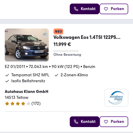
Kontakt
Parken
NEU
Volkswagen Eos 1.4TSI 122PS
BlueMotion Leder Navi PDC SHZ
11.999 €
Ohne Bewertung
EZ 01/2011
•
72.063 km
•
90 kW (122 PS)
•
Benzin
Tempomat SHZ MFL
2-Zonen-Klima
Isofix Beifahrersitz
Autohaus Klann GmbH
14513 Teltow
(
172
)
4 Sterne
Kontakt
Parken