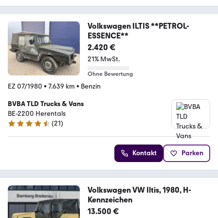
Volkswagen ILTIS **PETROL-
ESSENCE**
2.420 €
21% MwSt.
Ohne Bewertung
EZ 07/1980
•
7.639 km
•
Benzin
BVBA TLD Trucks & Vans
BE-2200 Herentals
(
21
)
4.5 Sterne
Kontakt
Parken
Volkswagen VW Iltis, 1980, H-
Kennzeichen
13.500 €