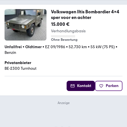
Volkswagen Iltis Bombardier 4x4
sper voor en achter
15.000 €
Verhandlungsbasis
Ohne Bewertung
Unfallfrei
•
Oldtimer
•
EZ 09/1986
•
52.730 km
•
55 kW (75 PS)
•
Benzin
Privatanbieter
BE-2300 Turnhout
Kontakt
Parken