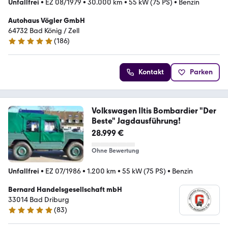
Unfallfrei
•
EZ 08/1979
•
30.000 km
•
55 kW (75 PS)
•
Benzin
Autohaus Vögler GmbH
64732 Bad König / Zell
(
186
)
5 Sterne
Kontakt
Parken
Volkswagen Iltis Bombardier "Der
Beste" Jagdausführung!
28.999 €
Ohne Bewertung
Unfallfrei
•
EZ 07/1986
•
1.200 km
•
55 kW (75 PS)
•
Benzin
Bernard Handelsgesellschaft mbH
33014 Bad Driburg
(
83
)
4.9 Sterne