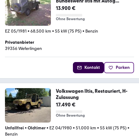
Bundeswehr iltis mit Autog...
13.900 €
Ohne Bewertung
EZ 05/1981
•
68.500 km
•
55 kW (75 PS)
•
Benzin
Privatanbieter
39356 Weferlingen
Kontakt
Parken
Volkswagen Iltis, Restauriert, H-
Zulassung
17.490 €
Ohne Bewertung
Unfallfrei
•
Oldtimer
•
EZ 04/1980
•
51.000 km
•
55 kW (75 PS)
•
Benzin