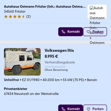
Autohaus Ostmann Fritzlar (Inh.: Autohaus Ostmann
GmbH & Co. KG)
34560 Fritzlar
(
2
)
4.5 Sterne
Kontakt
Parken
Volkswagen Iltis
8.995 €
Verhandlungsbasis
Ohne Bewertung
Unfallfrei
•
EZ 01/1980
•
40.000 km
•
55 kW (75 PS)
•
Benzin
Privatanbieter
67434 Neustadt an der Weinstraße
Kontakt
Parken