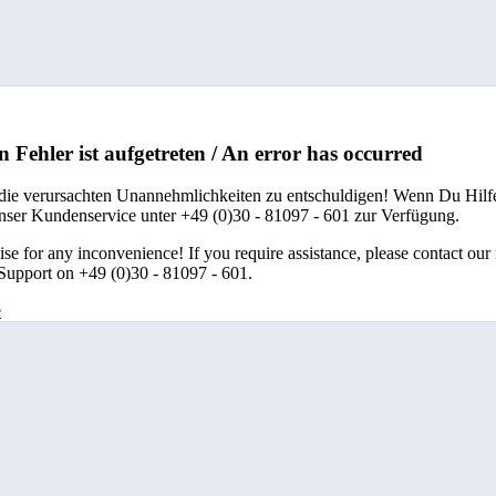
n Fehler ist aufgetreten / An error has occurred
 die verursachten Unannehmlichkeiten zu entschuldigen! Wenn Du Hilfe
unser Kundenservice unter +49 (0)30 - 81097 - 601 zur Verfügung.
se for any inconvenience! If you require assistance, please contact our
upport on +49 (0)30 - 81097 - 601.
e