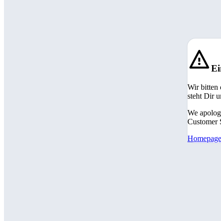
Ei
Wir bitten
steht Dir 
We apologi
Customer S
Homepag