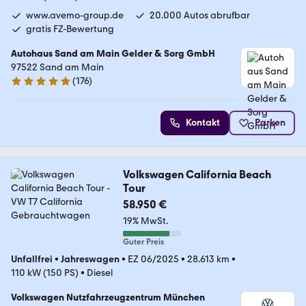
www.avemo-group.de
20.000 Autos abrufbar
gratis FZ-Bewertung
Autohaus Sand am Main Gelder & Sorg GmbH
97522 Sand am Main
(
176
)
4.8 Sterne
Kontakt
Parken
Volkswagen California Beach
Tour
58.950 €
19% MwSt.
Guter Preis
Unfallfrei
•
Jahreswagen
•
EZ 06/2025
•
28.613 km
•
110 kW (150 PS)
•
Diesel
Volkswagen Nutzfahrzeugzentrum München