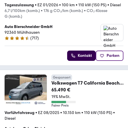
Tageszulassung
•
EZ 01/2026
•
100 km
•
110 kW (150 PS)
•
Diesel
6,7 l/100km (komb.)
•
176 g CO₂/km (komb.)
•
CO₂-Klasse
G (komb.)
Auto Bierschneider GmbH
92360 Mühlhausen
(
717
)
4.5 Sterne
Kontakt
Parken
Gesponsert
Volkswagen T7 California Beach
Tour 2,0 l TDI 110 kW 7-G-DS
65.490 €
19% MwSt.
Fairer Preis
Vorführfahrzeug
•
EZ 08/2025
•
10.150 km
•
110 kW (150 PS)
•
Diesel