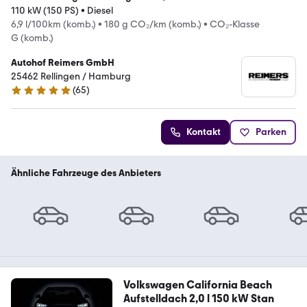
110 kW (150 PS)
•
Diesel
6,9 l/100km (komb.)
•
180 g CO₂/km (komb.)
•
CO₂-Klasse
G (komb.)
Autohof Reimers GmbH
25462 Rellingen / Hamburg
(
65
)
5 Sterne
Kontakt
Parken
Ähnliche Fahrzeuge des Anbieters
Volkswagen California Beach
Aufstelldach 2,0 l 150 kW Stan