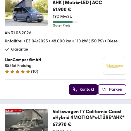
AHK | Matrix-LED | ACC
61.900 €
19% MwSt.
Guter Preis
Ab 31.08.2026
Unfallfrei
•
EZ 04/2025
•
48.000 km
•
110 kW (150 PS)
•
Diesel
Garantie
LionCamper GmbH
85356 Freising
(
10
)
4.9 Sterne
Kontakt
Parken
Volkswagen T7 California Coast
eHybrid 4MOTION*el.TÜRE*AHK*
67.970 €