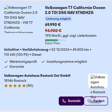
Volkswagen T7 California Ocean
2.0 TDI DSG NAV STNDHZG
Lieferung möglich
69.990 €
94.900 €
19% MwSt.
ggf. zzgl. Lieferkosten
Fairer Preis
Unfallfrei
•
Vorführfahrzeug
•
EZ 12/2024
•
49.400 km
•
110 kW (150 PS)
•
Diesel
Werkstattgeprüft
Inzahlungnahme möglich
Garantie
Volkswagen Autohaus Rostock Ost GmbH
18146 Rostock
(
80
)
4.9 Sterne
Kontakt
Parken