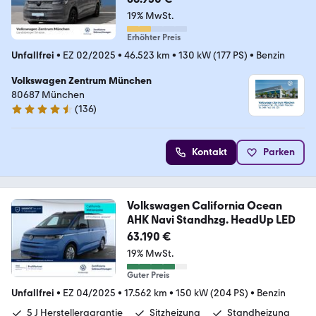
19% MwSt.
Erhöhter Preis
Unfallfrei
•
EZ 02/2025
•
46.523 km
•
130 kW (177 PS)
•
Benzin
Volkswagen Zentrum München
80687 München
(
136
)
4.5 Sterne
Kontakt
Parken
Volkswagen California Ocean
AHK Navi Standhzg. HeadUp LED
63.190 €
19% MwSt.
Guter Preis
Unfallfrei
•
EZ 04/2025
•
17.562 km
•
150 kW (204 PS)
•
Benzin
5 J Herstellergarantie
Sitzheizung
Standheizung