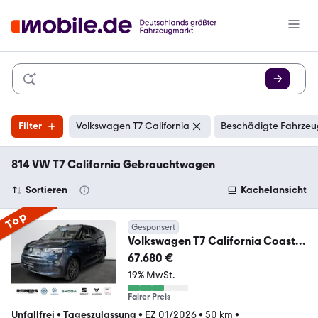
Filter
Volkswagen T7 California
Beschädigte Fahrzeu
814 VW T7 California Gebrauchtwagen
Sortieren
Kachelansicht
Top
Gesponsert
Volkswagen T7 California Coast
2.0TDI NAVI+AHK+RFK+PLA
67.680 €
19% MwSt.
Fairer Preis
Unfallfrei
•
Tageszulassung
•
EZ 01/2026
•
50 km
•