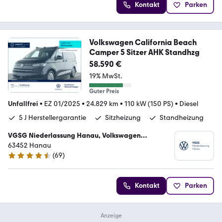
Kontakt
Parken
Volkswagen California Beach
Camper 5 Sitzer AHK Standhzg
58.590 €
19% MwSt.
Guter Preis
Unfallfrei
•
EZ 01/2025
•
24.829 km
•
110 kW (150 PS)
•
Diesel
5 J Herstellergarantie
Sitzheizung
Standheizung
VGSG Niederlassung Hanau, Volkswagen
Gebrauchtfahrzeughandels und Service GmbH
63452 Hanau
(
69
)
4.3 Sterne
Kontakt
Parken