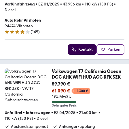
Vorführfahrzeug
•
EZ 01/2025
•
43.956 km
•
110 kW (150 PS)
•
Diesel
Auto Röhr Vilshofen
94474 Vilshofen
(
149
)
4.2 Sterne
Kontakt
Parken
Volkswagen T7 California Ocean
DCC AHK WiFi HUD ACC RFK 3ZK
59.790 €
61.090 €
-1.300 €
19% MwSt.
Sehr guter Preis
Unfallfrei
•
Jahreswagen
•
EZ 04/2025
•
21.600 km
•
110 kW (150 PS)
•
Diesel
Abstandstempomat
Anhängerkupplung