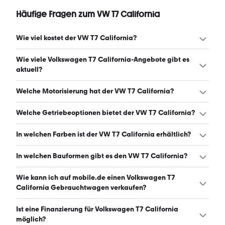
Häufige Fragen zum VW T7 California
Wie viel kostet der VW T7 California?
Ein guter Preis für einen VW T7 California liegt zwischen
Wie viele Volkswagen T7 California-Angebote gibt es
63.990 € und 74.990 €. Leasingangebote starten ab 503
aktuell?
€ monatlich. (Stand: 9.8.2026)
Es gibt insgesamt 814 Volkswagen T7 California bei
Welche Motorisierung hat der VW T7 California?
mobile.de, davon 604 Gebraucht- und 210 Neuwagen.
(Stand: 9.8.2026)
Der VW T7 California hat Leistungen zwischen 150 und
Welche Getriebeoptionen bietet der VW T7 California?
245 PS. (Stand: 9.8.2026)
Der VW T7 California ist mit automatischem und
In welchen Farben ist der VW T7 California erhältlich?
manuellem Getriebe erhältlich. (Stand: 9.8.2026)
Den VW T7 California gibt es in folgenden Farben: grau,
In welchen Bauformen gibt es den VW T7 California?
weiß, schwarz, blau, silber, rot, braun, orange, gold und
grün. Die häufigste Farbe ist grau. (Stand: 9.8.2026)
Den VW T7 California gibt es in folgenden Bauformen:
Wie kann ich auf mobile.de einen Volkswagen T7
Van. (Stand: 9.8.2026)
California Gebrauchtwagen verkaufen?
Alle Informationen zum Verkauf an mobile.de-
Ist eine Finanzierung für Volkswagen T7 California
Ankaufstationen oder per Inserat auf mobile.de gibt es
möglich?