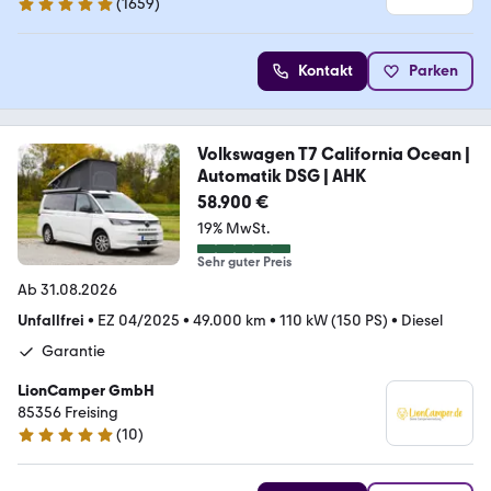
(
1659
)
4.9 Sterne
Kontakt
Parken
Volkswagen T7 California Ocean |
Automatik DSG | AHK
58.900 €
19% MwSt.
Sehr guter Preis
Ab 31.08.2026
Unfallfrei
•
EZ 04/2025
•
49.000 km
•
110 kW (150 PS)
•
Diesel
Garantie
LionCamper GmbH
85356 Freising
(
10
)
4.9 Sterne