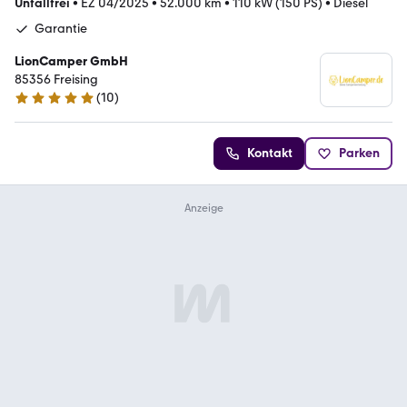
Unfallfrei
•
EZ 04/2025
•
52.000 km
•
110 kW (150 PS)
•
Diesel
Garantie
LionCamper GmbH
85356 Freising
(
10
)
4.9 Sterne
Kontakt
Parken