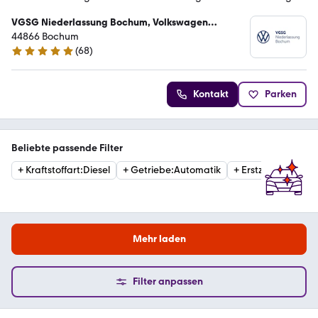
VGSG Niederlassung Bochum, Volkswagen
Gebrauchtfahrzeughandels und Service GmbH
44866 Bochum
(
68
)
4.8 Sterne
Kontakt
Parken
Beliebte passende Filter
+
Kraftstoffart
:
Diesel
+
Getriebe
:
Automatik
+
Erstzulassung
:
20
Mehr laden
Filter anpassen