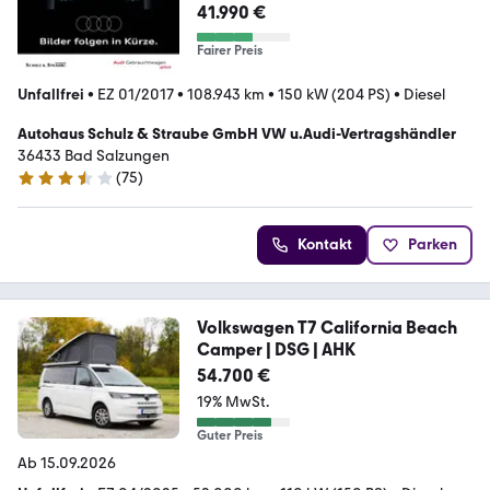
41.990 €
Fairer Preis
Unfallfrei
•
EZ 01/2017
•
108.943 km
•
150 kW (204 PS)
•
Diesel
Autohaus Schulz & Straube GmbH VW u.Audi-Vertragshändler
36433 Bad Salzungen
(
75
)
3.6 Sterne
Kontakt
Parken
Volkswagen T7 California Beach
Camper | DSG | AHK
54.700 €
19% MwSt.
Guter Preis
Ab 15.09.2026