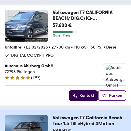
Volkswagen T7 CALIFORNIA
BEACH/ DIG.C/IQ-
LIGHT/STAND/HUD/AC
57.600 €
Guter Preis
Unfallfrei
•
EZ 02/2025
•
27.700 km
•
110 kW (150 PS)
•
Diesel
DIGITAL COCKPIT PRO
Autohaus Ahlsberg GmbH
72793 Pfullingen
(
297
)
4.8 Sterne
Kontakt
Parken
Volkswagen T7 California Beach
Tour 1.5 TSI eHybrid 4Motion
68.950 €