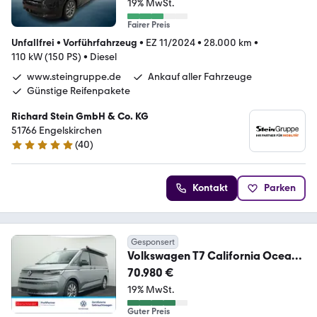
19% MwSt.
Fairer Preis
Unfallfrei
•
Vorführfahrzeug
•
EZ 11/2024
•
28.000 km
•
110 kW (150 PS)
•
Diesel
www.steingruppe.de
Ankauf aller Fahrzeuge
Günstige Reifenpakete
Richard Stein GmbH & Co. KG
51766 Engelskirchen
(
40
)
4.9 Sterne
Kontakt
Parken
Gesponsert
Volkswagen T7 California Ocean
TDI DSG LED NAVI MARKISE
70.980 €
19% MwSt.
Guter Preis