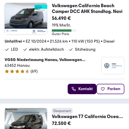
Volkswagen California Beach
Camper DCC AHK Standhzg. Navi
56.490 €
19% MwSt.
Guter Preis
Unfallfrei
•
EZ 10/2024
•
21.526 km
•
110 kW (150 PS)
•
Diesel
LED
elektr. Aufstelldach
Sitzheizung
VGSG Niederlassung Hanau, Volkswagen
Gebrauchtfahrzeughandels und Service GmbH
63452 Hanau
(
69
)
4.3 Sterne
Kontakt
Parken
Gesponsert
Volkswagen T7 California Ocean
2.0 TDI AHK Navi ACC HUD
72.500 €