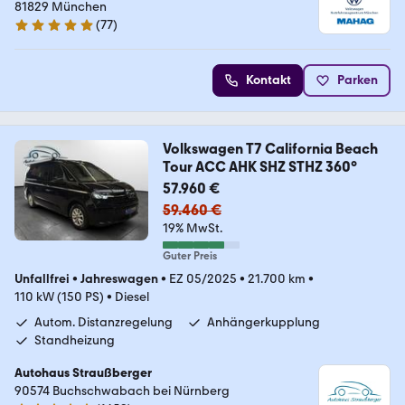
81829 München
(
77
)
4.8 Sterne
Kontakt
Parken
Volkswagen T7 California Beach
Tour ACC AHK SHZ STHZ 360°
57.960 €
59.460 €
19% MwSt.
Guter Preis
Unfallfrei
•
Jahreswagen
•
EZ 05/2025
•
21.700 km
•
110 kW (150 PS)
•
Diesel
Autom. Distanzregelung
Anhängerkupplung
Standheizung
Autohaus Straußberger
90574 Buchschwabach bei Nürnberg