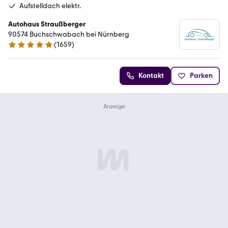
Aufstelldach elektr.
Autohaus Straußberger
90574 Buchschwabach bei Nürnberg
(
1659
)
4.9 Sterne
Kontakt
Parken