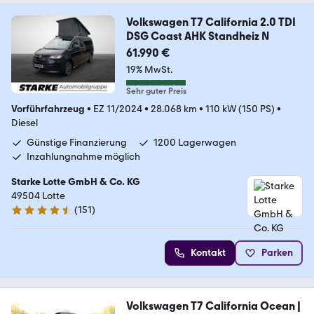
Volkswagen T7 California 2.0 TDI
DSG Coast AHK Standheiz N
61.990 €
19% MwSt.
Sehr guter Preis
Vorführfahrzeug
•
EZ 11/2024
•
28.068 km
•
110 kW (150 PS)
•
Diesel
Günstige Finanzierung
1200 Lagerwagen
Inzahlungnahme möglich
Starke Lotte GmbH & Co. KG
49504 Lotte
(
151
)
4.4 Sterne
Kontakt
Parken
Volkswagen T7 California Ocean |