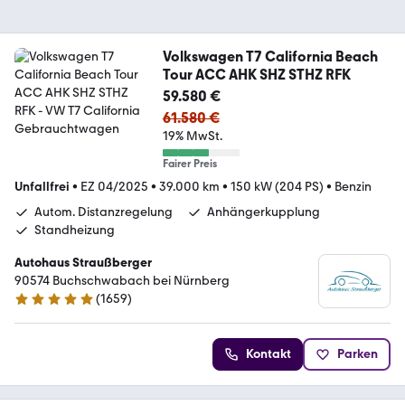
Volkswagen T7 California Beach
Tour ACC AHK SHZ STHZ RFK
59.580 €
61.580 €
19% MwSt.
Fairer Preis
Unfallfrei
•
EZ 04/2025
•
39.000 km
•
150 kW (204 PS)
•
Benzin
Autom. Distanzregelung
Anhängerkupplung
Standheizung
Autohaus Straußberger
90574 Buchschwabach bei Nürnberg
(
1659
)
4.9 Sterne
Kontakt
Parken