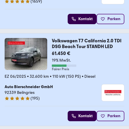
(
1659
)
4.9 Sterne
Kontakt
Parken
Volkswagen T7 California 2.0 TDI
DSG Beach Tour STANDH LED
61.450 €
19% MwSt.
Fairer Preis
EZ 06/2025
•
32.600 km
•
110 kW (150 PS)
•
Diesel
Auto Bierschneider GmbH
92339 Beilngries
(
195
)
4.9 Sterne
Kontakt
Parken