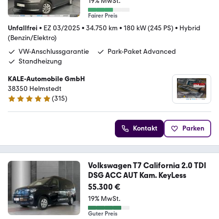
19% MwSt.
Fairer Preis
Unfallfrei
•
EZ 03/2025
•
34.750 km
•
180 kW (245 PS)
•
Hybrid
(Benzin/Elektro)
VW-Anschlussgarantie
Park-Paket Advanced
Standheizung
KALE-Automobile GmbH
38350 Helmstedt
(
315
)
4.8 Sterne
Kontakt
Parken
Volkswagen T7 California 2.0 TDI
DSG ACC AUT Kam. KeyLess
55.300 €
19% MwSt.
Guter Preis