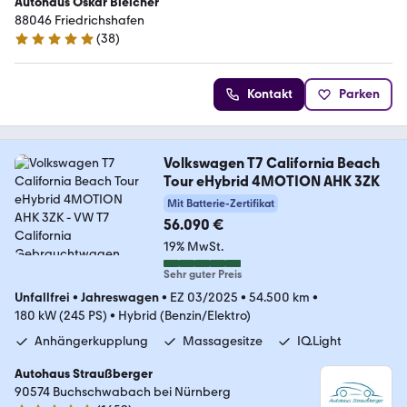
Autohaus Oskar Bleicher
88046 Friedrichshafen
(
38
)
5 Sterne
Kontakt
Parken
Volkswagen T7 California Beach
Tour eHybrid 4MOTION AHK 3ZK
Mit Batterie-Zertifikat
56.090 €
19% MwSt.
Sehr guter Preis
Unfallfrei
•
Jahreswagen
•
EZ 03/2025
•
54.500 km
•
180 kW (245 PS)
•
Hybrid (Benzin/Elektro)
Anhängerkupplung
Massagesitze
IQ.Light
Autohaus Straußberger
90574 Buchschwabach bei Nürnberg