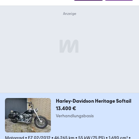
Harley-Davidson Heritage Softail
13.400 €
Verhandlungsbasis
Motorrad
•
EZ 02/2012
•
46.265 km
•
55 kW (75 PS)
•
1.690 cm³
•