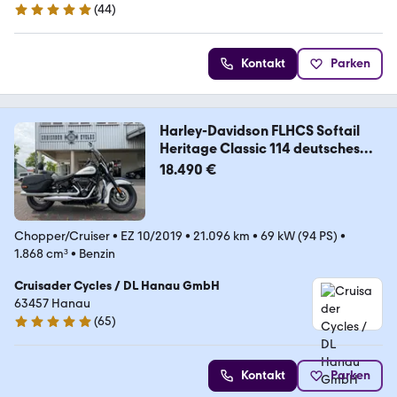
(
44
)
5 Sterne
Kontakt
Parken
Harley-Davidson FLHCS Softail
Heritage Classic 114 deutsches
Fzg
18.490 €
Chopper/Cruiser
•
EZ 10/2019
•
21.096 km
•
69 kW (94 PS)
•
1.868 cm³
•
Benzin
Cruisader Cycles / DL Hanau GmbH
63457 Hanau
(
65
)
5 Sterne
Kontakt
Parken