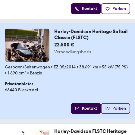
Kontakt
Parken
Harley-Davidson Heritage Softail
Classic (FLSTC)
22.500 €
Verhandlungsbasis
Gespann/Seitenwagen
•
EZ 05/2014
•
38.691 km
•
55 kW (75 PS)
•
1.690 cm³
•
Benzin
Privatanbieter
66440 Blieskastel
Kontakt
Parken
Harley-Davidson FLSTC Heritage