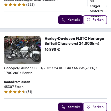
(
552
)
4.9 Sterne
Kontakt
Parken
Harley-Davidson FLSTC Heritage
Softail Classic erst 24.000km!
16.990 €
Chopper/Cruiser
•
EZ 01/2012
•
24.000 km
•
55 kW (75 PS)
•
1.700 cm³
•
Benzin
motodrom essen
45307 Essen
(
81
)
4.6 Sterne
Kontakt
Parken