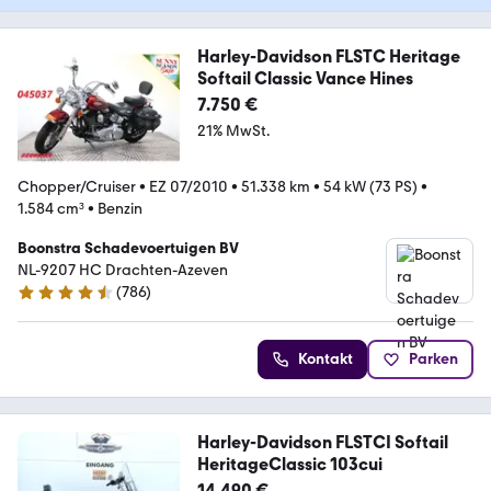
Harley-Davidson FLSTC Heritage
Softail Classic Vance Hines
7.750 €
21% MwSt.
Chopper/Cruiser
•
EZ 07/2010
•
51.338 km
•
54 kW (73 PS)
•
1.584 cm³
•
Benzin
Boonstra Schadevoertuigen BV
NL-9207 HC Drachten-Azeven
(
786
)
4.4 Sterne
Kontakt
Parken
Harley-Davidson FLSTCI Softail
HeritageClassic 103cui
14.490 €