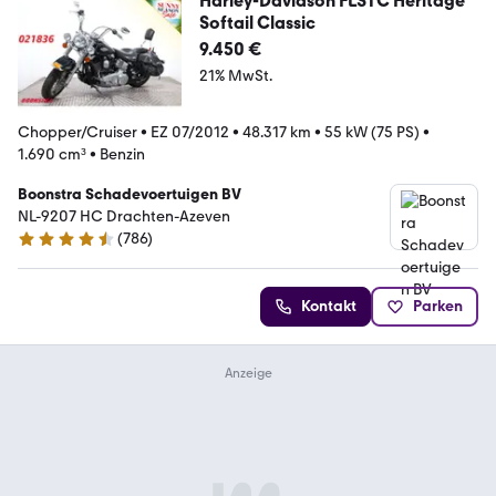
Harley-Davidson FLSTC Heritage
Softail Classic
9.450 €
21% MwSt.
Chopper/Cruiser
•
EZ 07/2012
•
48.317 km
•
55 kW (75 PS)
•
1.690 cm³
•
Benzin
Boonstra Schadevoertuigen BV
NL-9207 HC Drachten-Azeven
(
786
)
4.4 Sterne
Kontakt
Parken