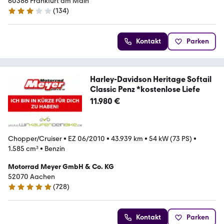
60386 Frankfurt am Main
(
134
)
2.9 Sterne
Kontakt
Parken
Harley-Davidson Heritage Softail
Classic Penz *kostenlose Liefe
11.980 €
Chopper/Cruiser
•
EZ 06/2010
•
43.939 km
•
54 kW (73 PS)
•
1.585 cm³
•
Benzin
Motorrad Meyer GmbH & Co. KG
52070 Aachen
(
728
)
4.8 Sterne
Kontakt
Parken