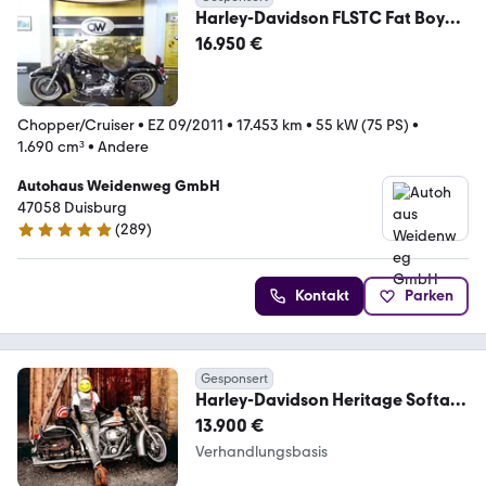
Harley-Davidson FLSTC Fat Boy
Heritage Softail Viking Cycle
16.950 €
Chopper/Cruiser
•
EZ 09/2011
•
17.453 km
•
55 kW (75 PS)
•
1.690 cm³
•
Andere
Autohaus Weidenweg GmbH
47058 Duisburg
(
289
)
4.8 Sterne
Kontakt
Parken
Gesponsert
Harley-Davidson Heritage Softail
FLSTCI Sondermodell 100th HD
13.900 €
Verhandlungsbasis