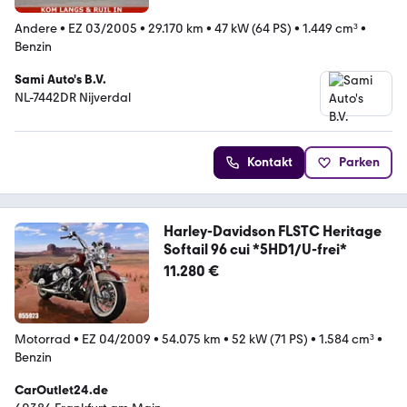
Andere
•
EZ 03/2005
•
29.170 km
•
47 kW (64 PS)
•
1.449 cm³
•
Benzin
Sami Auto's B.V.
NL-7442DR Nijverdal
Kontakt
Parken
Harley-Davidson FLSTC Heritage
Softail 96 cui *5HD1/U-frei*
11.280 €
Motorrad
•
EZ 04/2009
•
54.075 km
•
52 kW (71 PS)
•
1.584 cm³
•
Benzin
CarOutlet24.de