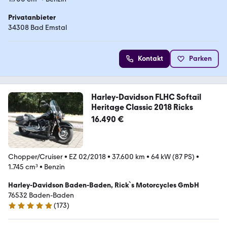
Privatanbieter
34308 Bad Emstal
Kontakt
Parken
Harley-Davidson FLHC Softail
Heritage Classic 2018 Ricks
16.490 €
Chopper/Cruiser
•
EZ 02/2018
•
37.600 km
•
64 kW (87 PS)
•
1.745 cm³
•
Benzin
Harley-Davidson Baden-Baden, Rick`s Motorcycles GmbH
76532 Baden-Baden
(
173
)
4.9 Sterne