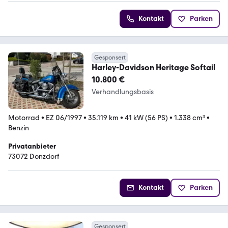
Kontakt
Parken
Gesponsert
Harley-Davidson Heritage Softail
10.800 €
Verhandlungsbasis
Motorrad
•
EZ 06/1997
•
35.119 km
•
41 kW (56 PS)
•
1.338 cm³
•
Benzin
Privatanbieter
73072 Donzdorf
Kontakt
Parken
Gesponsert