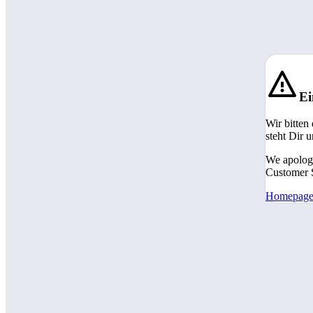
Ei
Wir bitten
steht Dir 
We apologi
Customer S
Homepag