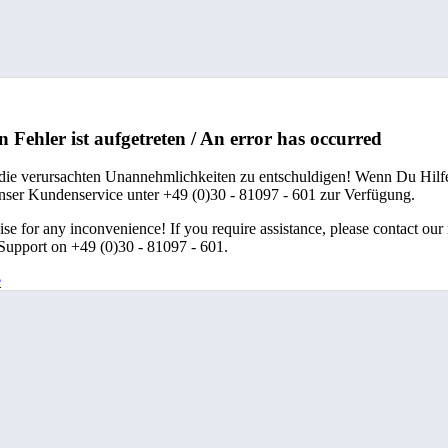
n Fehler ist aufgetreten / An error has occurred
 die verursachten Unannehmlichkeiten zu entschuldigen! Wenn Du Hilfe
unser Kundenservice unter +49 (0)30 - 81097 - 601 zur Verfügung.
se for any inconvenience! If you require assistance, please contact our
upport on +49 (0)30 - 81097 - 601.
e