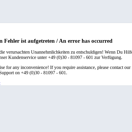
n Fehler ist aufgetreten / An error has occurred
 die verursachten Unannehmlichkeiten zu entschuldigen! Wenn Du Hilfe
unser Kundenservice unter +49 (0)30 - 81097 - 601 zur Verfügung.
se for any inconvenience! If you require assistance, please contact our
upport on +49 (0)30 - 81097 - 601.
e