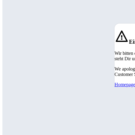
Ei
Wir bitten
steht Dir 
We apologi
Customer S
Homepag