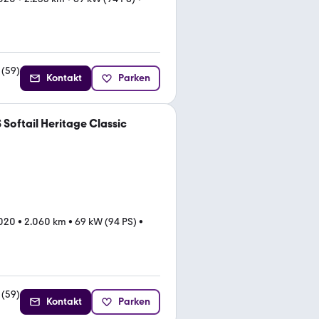
(
59
)
Kontakt
Parken
Softail Heritage Classic
020
•
2.060 km
•
69 kW (94 PS)
•
(
59
)
Kontakt
Parken