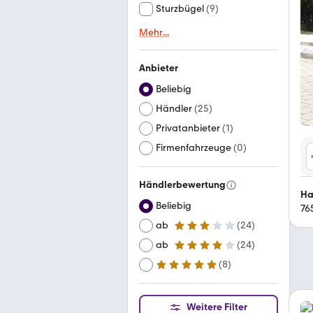
Sturzbügel
(
9
)
Mehr
...
Anbieter
Beliebig
Händler
(
25
)
Privatanbieter
(
1
)
Firmenfahrzeuge
(
0
)
Händlerbewertung
Beliebig
76
ab
(
24
)
3 Sterne
ab
(
24
)
4 Sterne
(
8
)
ab
5 Sterne
Weitere Filter