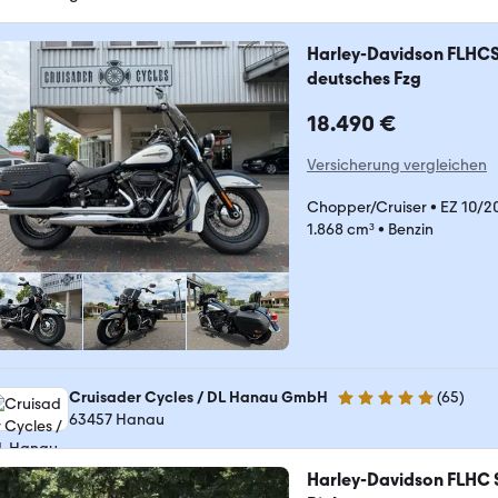
Harley-Davidson FLHCS 
deutsches Fzg
18.490 €
Versicherung vergleichen
Chopper/Cruiser
•
EZ 10/2
1.868 cm³
•
Benzin
Cruisader Cycles / DL Hanau GmbH
(
65
)
5 Sterne
63457 Hanau
Harley-Davidson FLHC S