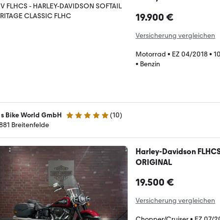
19.900 €
Versicherung vergleichen
Motorrad
•
EZ 04/2018
•
1
•
Benzin
' s Bike World GmbH
(
10
)
5 Sterne
881 Breitenfelde
Harley-Davidson FLHCS 
ORIGINAL
19.500 €
Versicherung vergleichen
Chopper/Cruiser
•
EZ 07/2