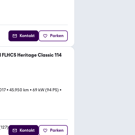
Kontakt
Parken
l FLHCS Heritage Classic 114
017
•
45.950 km
•
69 kW (94 PS)
•
(
127
)
Kontakt
Parken