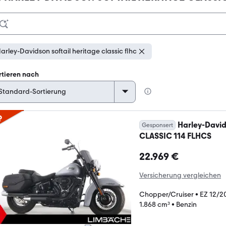
arley-Davidson softail heritage classic flhc
rtieren nach
p
Harley-Davi
Gesponsert
CLASSIC 114 FLHCS
22.969 €
Versicherung vergleichen
Chopper/Cruiser
•
EZ 12/2
1.868 cm³
•
Benzin