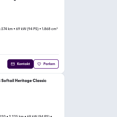
0.574 km
•
69 kW (94 PS)
•
1.868 cm³
Kontakt
Parken
Softail Heritage Classic
020
•
2.235 km
•
69 kW (94 PS)
•