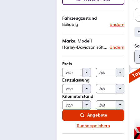
Fahrzeugzustand
Beliebig
ändern
H
Marke, Modell
So
Harley-Davidson softail heritage classic flhc
ändern
Preis
To
Erstzulassung
Kilometerstand
Angebote
Suche speichern