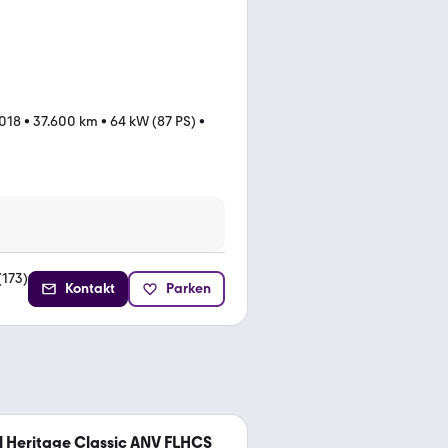
018
•
37.600 km
•
64 kW (87 PS)
•
(
173
)
Kontakt
Parken
l Heritage Classic ANV FLHCS