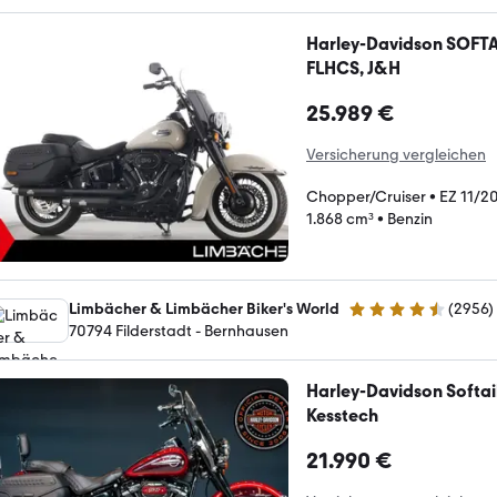
Harley-Davidson SOFTA
FLHCS, J&H
25.989 €
Versicherung vergleichen
Chopper/Cruiser
•
EZ 11/2
1.868 cm³
•
Benzin
Limbächer & Limbächer Biker's World
(
2956
)
4.7 Sterne
70794 Filderstadt - Bernhausen
Harley-Davidson Softai
Kesstech
21.990 €