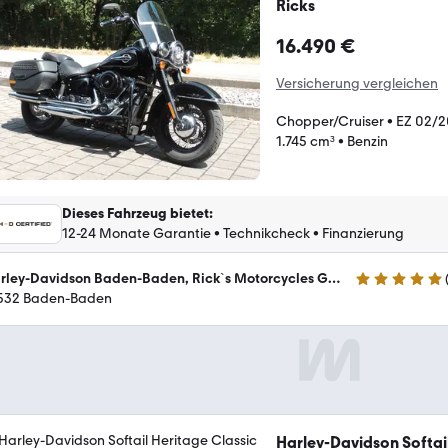
Ricks
16.490 €
Versicherung vergleichen
Chopper/Cruiser
•
EZ 02/2
1.745 cm³
•
Benzin
Dieses Fahrzeug bietet
:
12-24 Monate Garantie
•
Technikcheck
•
Finanzierung
Harley-Davidson Baden-Baden, Rick`s Motorcycles GmbH
4.9 Sterne
532 Baden-Baden
Harley-Davidson Softai