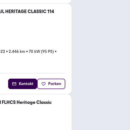
IL HERITAGE CLASSIC 114
022
•
2.446 km
•
70 kW (95 PS)
•
Kontakt
Parken
l FLHCS Heritage Classic