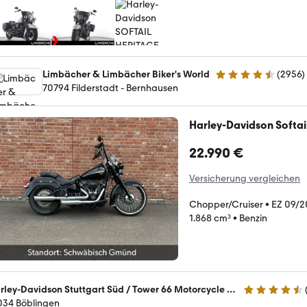
Limbächer & Limbächer Biker's World
(
2956
)
4.7 Sterne
70794 Filderstadt - Bernhausen
Harley-Davidson Softai
22.990 €
Versicherung vergleichen
Chopper/Cruiser
•
EZ 09/2
1.868 cm³
•
Benzin
Harley-Davidson Stuttgart Süd / Tower 66 Motorcycle GmbH
4.5 Sterne
034 Böblingen