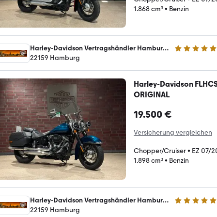
1.868 cm³
•
Benzin
Harley-Davidson Vertragshändler Hamburg Nord Bike GmbH
4.9 Sterne
22159 Hamburg
Harley-Davidson FLHCS 
ORIGINAL
19.500 €
Versicherung vergleichen
Chopper/Cruiser
•
EZ 07/2
1.898 cm³
•
Benzin
Harley-Davidson Vertragshändler Hamburg Nord Bike GmbH
4.9 Sterne
22159 Hamburg