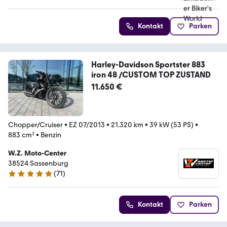
Kontakt
Parken
Harley-Davidson Sportster 883
iron 48 /CUSTOM TOP ZUSTAND
11.650 €
Chopper/Cruiser
•
EZ 07/2013
•
21.320 km
•
39 kW (53 PS)
•
883 cm³
•
Benzin
W.Z. Moto-Center
38524 Sassenburg
(
71
)
4.8 Sterne
Kontakt
Parken