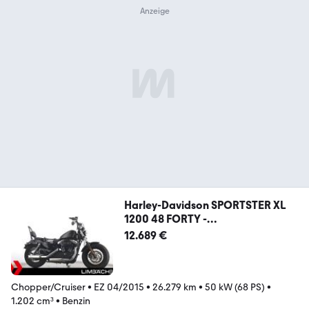
Harley-Davidson SPORTSTER XL
1200 48 FORTY -
KLAPPENAUSPUFF
12.689 €
Chopper/Cruiser
•
EZ 04/2015
•
26.279 km
•
50 kW (68 PS)
•
1.202 cm³
•
Benzin