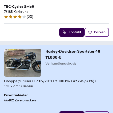
TBC-Cycles GmbH
76185 Karlsruhe
(
23
)
4.2 Sterne
Kontakt
Parken
Harley-Davidson Sportster 48
11.000 €
Verhandlungsbasis
Chopper/Cruiser
•
EZ 09/2011
•
9.000 km
•
49 kW (67 PS)
•
1.202 cm³
•
Benzin
Privatanbieter
66482 Zweibrücken