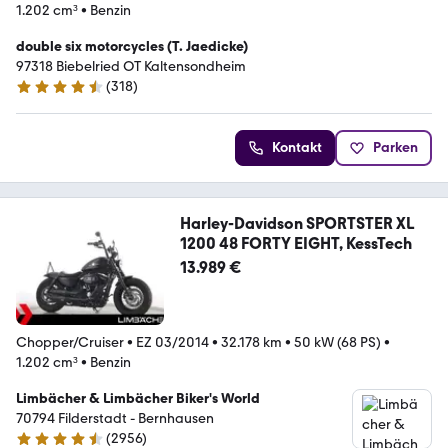
1.202 cm³
•
Benzin
double six motorcycles (T. Jaedicke)
97318 Biebelried OT Kaltensondheim
(
318
)
4.7 Sterne
Kontakt
Parken
Harley-Davidson SPORTSTER XL
1200 48 FORTY EIGHT, KessTech
13.989 €
Chopper/Cruiser
•
EZ 03/2014
•
32.178 km
•
50 kW (68 PS)
•
1.202 cm³
•
Benzin
Limbächer & Limbächer Biker's World
70794 Filderstadt - Bernhausen
(
2956
)
4.7 Sterne