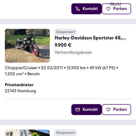
Kontakt
Parken
Gesponsert
Harley-Davidson Sportster 48,
Bobber/Café Racer, 12.900 km
9.900 €
Verhandlungsbasis
Chopper/Cruiser
•
EZ 03/2011
•
12.900 km
•
49 kW (67 PS)
•
1.202 cm³
•
Benzin
Privatanbieter
22143 Hamburg
Kontakt
Parken
Gesponsert