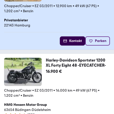
Chopper/Cruiser
•
EZ 03/2011
•
12.900 km
•
49 kW (67 PS)
•
1.202 cm³
•
Benzin
Privatanbieter
22143 Hamburg
Kontakt
Parken
Harley-Davidson Sportster 1200
XL Forty Eight 48 -EYECATCHER-
16.900 €
Chopper/Cruiser
•
EZ 03/2011
•
16.000 km
•
49 kW (67 PS)
•
1.202 cm³
•
Benzin
HMG Hessen Motor Group
63654 Büdingen-Düdelsheim