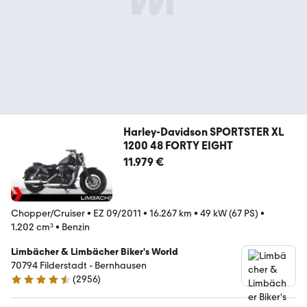
Harley-Davidson SPORTSTER XL
1200 48 FORTY EIGHT
11.979 €
Chopper/Cruiser
•
EZ 09/2011
•
16.267 km
•
49 kW (67 PS)
•
1.202 cm³
•
Benzin
Limbächer & Limbächer Biker's World
70794 Filderstadt - Bernhausen
(
2956
)
4.7 Sterne