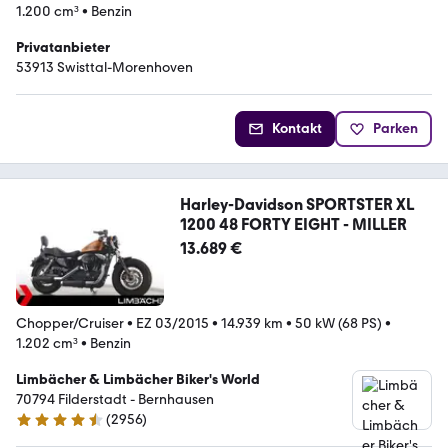
1.200 cm³
•
Benzin
Privatanbieter
53913 Swisttal-Morenhoven
Kontakt
Parken
Harley-Davidson SPORTSTER XL
1200 48 FORTY EIGHT - MILLER
13.689 €
Chopper/Cruiser
•
EZ 03/2015
•
14.939 km
•
50 kW (68 PS)
•
1.202 cm³
•
Benzin
Limbächer & Limbächer Biker's World
70794 Filderstadt - Bernhausen
(
2956
)
4.7 Sterne