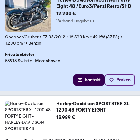
Eight 48 /Euro3/Penzl Retro/5HD
12.200 €
Verhandlungsbasis
Chopper/Cruiser
•
EZ 03/2012
•
12.590 km
•
49 kW (67 PS)
•
1.200 cm³
•
Benzin
Privatanbieter
53913 Swisttal-Morenhoven
Kontakt
Parken
Harley-Davidson SPORTSTER XL
1200 48 FORTY EIGHT
13.989 €