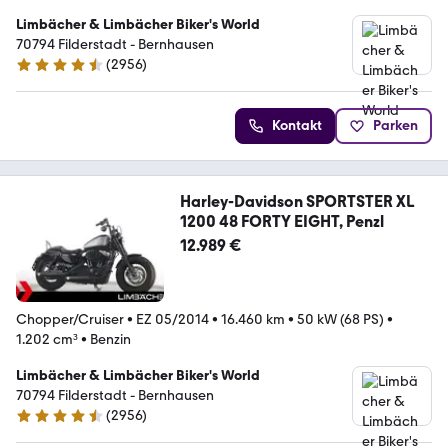
Limbächer & Limbächer Biker's World
70794 Filderstadt - Bernhausen
(
2956
)
4.7 Sterne
Kontakt
Parken
Harley-Davidson SPORTSTER XL
1200 48 FORTY EIGHT, Penzl
12.989 €
Chopper/Cruiser
•
EZ 05/2014
•
16.460 km
•
50 kW (68 PS)
•
1.202 cm³
•
Benzin
Limbächer & Limbächer Biker's World
70794 Filderstadt - Bernhausen
(
2956
)
4.7 Sterne