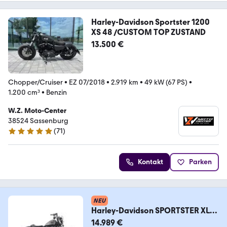
Harley-Davidson Sportster 1200
XS 48 /CUSTOM TOP ZUSTAND
13.500 €
Chopper/Cruiser
•
EZ 07/2018
•
2.919 km
•
49 kW (67 PS)
•
1.200 cm³
•
Benzin
W.Z. Moto-Center
38524 Sassenburg
(
71
)
4.8 Sterne
Kontakt
Parken
NEU
Harley-Davidson SPORTSTER XL
1200 48 FORTY EIGHT, 35KW!
14.989 €