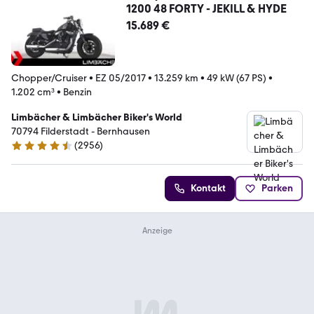
1200 48 FORTY - JEKILL & HYDE
15.689 €
Chopper/Cruiser
•
EZ 05/2017
•
13.259 km
•
49 kW (67 PS)
•
1.202 cm³
•
Benzin
Limbächer & Limbächer Biker's World
70794 Filderstadt - Bernhausen
(
2956
)
4.7 Sterne
Kontakt
Parken