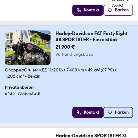
Kontakt
Parken
Harley-Davidson FAT Forty Eight
48 SPORTSTER - Einzelstück
21.900 €
Verhandlungsbasis
Chopper/Cruiser
•
EZ 11/2016
•
7.400 km
•
49 kW (67 PS)
•
1.202 cm³
•
Benzin
Privatanbieter
64331 Weiterstadt
Kontakt
Parken
Harley-Davidson SPORTSTER XL