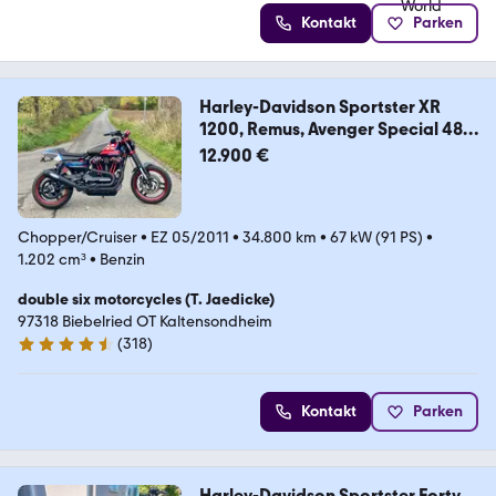
Kontakt
Parken
Harley-Davidson Sportster XR
1200, Remus, Avenger Special 48
:-)
12.900 €
Chopper/Cruiser
•
EZ 05/2011
•
34.800 km
•
67 kW (91 PS)
•
1.202 cm³
•
Benzin
double six motorcycles (T. Jaedicke)
97318 Biebelried OT Kaltensondheim
(
318
)
4.7 Sterne
Kontakt
Parken
Harley-Davidson Sportster Forty