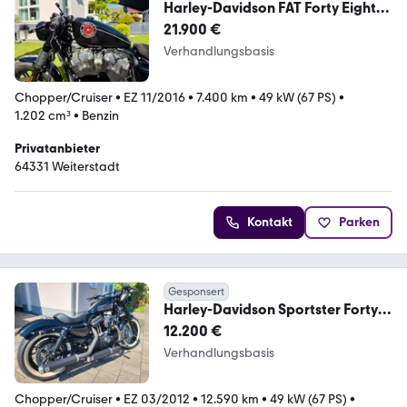
Harley-Davidson FAT Forty Eight
48 SPORTSTER - Einzelstück
21.900 €
Verhandlungsbasis
Chopper/Cruiser
•
EZ 11/2016
•
7.400 km
•
49 kW (67 PS)
•
1.202 cm³
•
Benzin
Privatanbieter
64331 Weiterstadt
Kontakt
Parken
Gesponsert
Harley-Davidson Sportster Forty
Eight 48 /Euro3/Penzl Retro/5HD
12.200 €
Verhandlungsbasis
Chopper/Cruiser
•
EZ 03/2012
•
12.590 km
•
49 kW (67 PS)
•