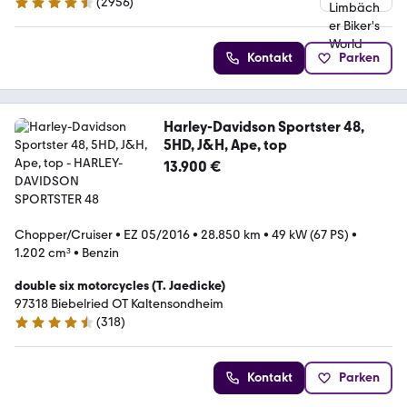
(
2956
)
4.7 Sterne
Kontakt
Parken
Harley-Davidson Sportster 48,
5HD, J&H, Ape, top
13.900 €
Chopper/Cruiser
•
EZ 05/2016
•
28.850 km
•
49 kW (67 PS)
•
1.202 cm³
•
Benzin
double six motorcycles (T. Jaedicke)
97318 Biebelried OT Kaltensondheim
(
318
)
4.7 Sterne
Kontakt
Parken