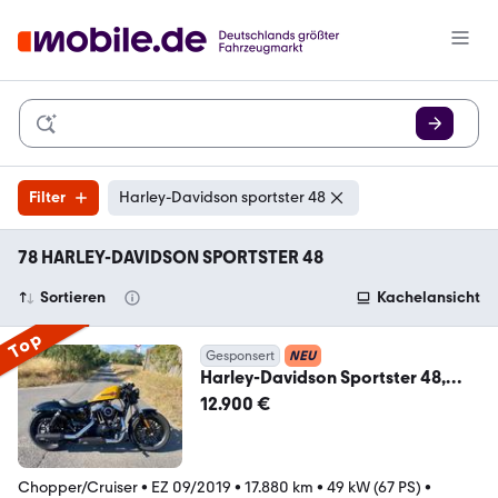
Filter
Harley-Davidson sportster 48
78 HARLEY-DAVIDSON SPORTSTER 48
Sortieren
Kachelansicht
Top
Gesponsert
NEU
Harley-Davidson Sportster 48,
5HD, J&H, ABS,
12.900 €
Chopper/Cruiser
•
EZ 09/2019
•
17.880 km
•
49 kW (67 PS)
•