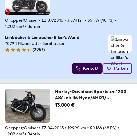
Chopper/Cruiser
•
EZ 07/2016
•
3.874 km
•
35 kW (48 PS)
•
1.202 cm³
•
Benzin
Limbächer & Limbächer Biker's World
70794 Filderstadt - Bernhausen
(
2956
)
4.7 Sterne
Kontakt
Parken
Harley-Davidson Sportster 1200
48/ Jekill&Hyde/5HD1/
Service+TÜV
13.800 €
Chopper/Cruiser
•
EZ 04/2013
•
19.992 km
•
50 kW (68 PS)
•
1.202 cm³
•
Benzin