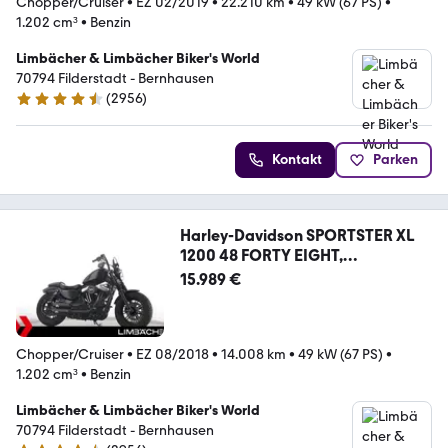
Chopper/Cruiser
•
EZ 02/2019
•
22.210 km
•
49 kW (67 PS)
•
1.202 cm³
•
Benzin
Limbächer & Limbächer Biker's World
70794 Filderstadt - Bernhausen
(
2956
)
4.7 Sterne
Kontakt
Parken
Harley-Davidson SPORTSTER XL
1200 48 FORTY EIGHT,
Jekill&Hyde
15.989 €
Chopper/Cruiser
•
EZ 08/2018
•
14.008 km
•
49 kW (67 PS)
•
1.202 cm³
•
Benzin
Limbächer & Limbächer Biker's World
70794 Filderstadt - Bernhausen