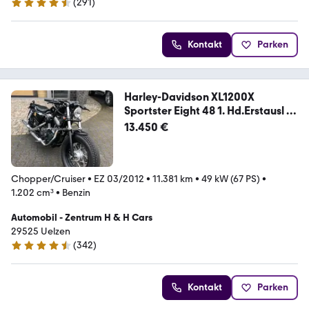
(
291
)
4.6 Sterne
Kontakt
Parken
Harley-Davidson XL1200X
Sportster Eight 48 1. Hd.Erstausl m
Cert
13.450 €
Chopper/Cruiser
•
EZ 03/2012
•
11.381 km
•
49 kW (67 PS)
•
1.202 cm³
•
Benzin
Automobil - Zentrum H & H Cars
29525 Uelzen
(
342
)
4.7 Sterne
Kontakt
Parken