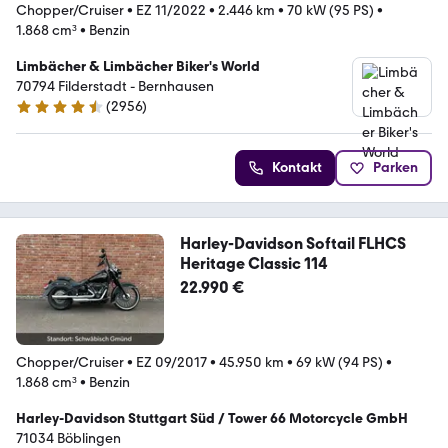
Chopper/Cruiser
•
EZ 11/2022
•
2.446 km
•
70 kW (95 PS)
•
1.868 cm³
•
Benzin
Limbächer & Limbächer Biker's World
70794 Filderstadt - Bernhausen
(
2956
)
4.7 Sterne
Kontakt
Parken
Harley-Davidson Softail FLHCS
Heritage Classic 114
22.990 €
Chopper/Cruiser
•
EZ 09/2017
•
45.950 km
•
69 kW (94 PS)
•
1.868 cm³
•
Benzin
Harley-Davidson Stuttgart Süd / Tower 66 Motorcycle GmbH
71034 Böblingen