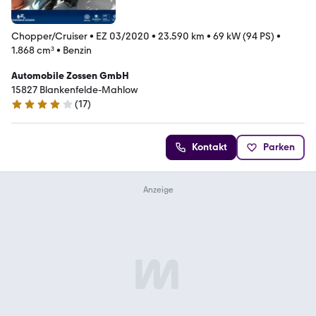
Chopper/Cruiser
•
EZ 03/2020
•
23.590 km
•
69 kW (94 PS)
•
1.868 cm³
•
Benzin
Automobile Zossen GmbH
15827 Blankenfelde-Mahlow
(
17
)
4.2 Sterne
Kontakt
Parken