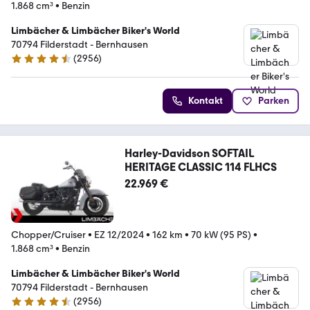
1.868 cm³
•
Benzin
Limbächer & Limbächer Biker's World
70794 Filderstadt - Bernhausen
(
2956
)
4.7 Sterne
Kontakt
Parken
Harley-Davidson SOFTAIL
HERITAGE CLASSIC 114 FLHCS
22.969 €
Chopper/Cruiser
•
EZ 12/2024
•
162 km
•
70 kW (95 PS)
•
1.868 cm³
•
Benzin
Limbächer & Limbächer Biker's World
70794 Filderstadt - Bernhausen
(
2956
)
4.7 Sterne