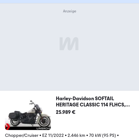
Harley-Davidson SOFTAIL
HERITAGE CLASSIC 114 FLHCS,
J&H
25.989 €
Chopper/Cruiser
•
EZ 11/2022
•
2.446 km
•
70 kW (95 PS)
•