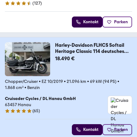
(
127
)
4.5 Sterne
Kontakt
Parken
Harley-Davidson FLHCS Softail
Heritage Classic 114 deutsches
Fzg
18.490 €
Chopper/Cruiser
•
EZ 10/2019
•
21.096 km
•
69 kW (94 PS)
•
1.868 cm³
•
Benzin
Cruisader Cycles / DL Hanau GmbH
63457 Hanau
(
65
)
5 Sterne
Kontakt
Parken