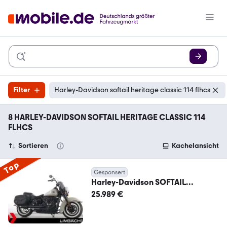
Filter
Harley-Davidson softail heritage classic 114 flhcs
8 HARLEY-DAVIDSON SOFTAIL HERITAGE CLASSIC 114
FLHCS
Sortieren
Kachelansicht
Top
Gesponsert
Harley-Davidson SOFTAIL
HERITAGE CLASSIC 114 FLHCS,
25.989 €
J&H