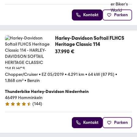
Kontakt
Parken
Harley-Davidson Softail FLHCS
Heritage Classic 114
37.990 €
Chopper/Cruiser
•
EZ 05/2019
•
4.291 km
•
64 kW (87 PS)
•
1.868 cm³
•
Benzin
Thunderbike Harley-Davidson Niederrhein
46499 Hamminkeln
(
144
)
4.5 Sterne
Kontakt
Parken