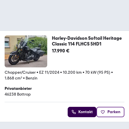
Harley-Davidson Softail Heritage
Classic 114 FLHCS 5HD1
17.990 €
Chopper/Cruiser
•
EZ 11/2024
•
10.200 km
•
70 kW (95 PS)
•
1.868 cm³
•
Benzin
Privatanbieter
46238 Bottrop
Kontakt
Parken