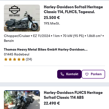
Harley-Davidson Softail Heritage
Classic 114, FLHCS, Tageszul.
25.500 €
19% MwSt.
Chopper/Cruiser
•
EZ 11/2024
•
1 km
•
70 kW (95 PS)
•
1.868 cm³
•
Benzin
Thomas Heavy Metal Bikes GmbH Harley-Davidson
Vertragshändler
01445 Radebeul
(
24
)
5 Sterne
Kontakt
Parken
Harley-Davidson FLHCS Heritage
Softail Classic 114 ABS
22.490 €