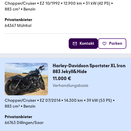
Chopper/Cruiser
•
EZ 10/1992
•
12.900 km
•
31 kW (42 PS)
•
883 cm³
•
Benzin
Privatanbieter
64367 Mühltal
Kontakt
Parken
Harley-Davidson Sportster XL Iron
883 Jekyll&Hide
11.000 €
Verhandlungsbasis
Chopper/Cruiser
•
EZ 07/2014
•
14.300 km
•
39 kW (53 PS)
•
883 cm³
•
Benzin
Privatanbieter
66763 Dillingen/Saar