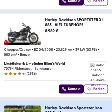
Kontakt
Parken
Harley-Davidson SPORTSTER XL
883 - VIEL ZUBEHÖR!
8.989 €
Chopper/Cruiser
•
EZ 04/2008
•
23.829 km
•
39 kW (53 PS)
•
883 cm³
•
Benzin
Limbächer & Limbächer Biker's World
70794 Filderstadt - Bernhausen
(
2956
)
4.7 Sterne
Kontakt
Parken
Harley-Davidson Sportster Iron