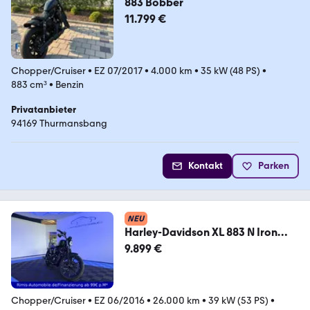
883 Bobber
11.799 €
Chopper/Cruiser
•
EZ 07/2017
•
4.000 km
•
35 kW (48 PS)
•
883 cm³
•
Benzin
Privatanbieter
94169 Thurmansbang
Kontakt
Parken
NEU
Harley-Davidson XL 883 N Iron
Sportster Matt Keyless go
9.899 €
Chopper/Cruiser
•
EZ 06/2016
•
26.000 km
•
39 kW (53 PS)
•