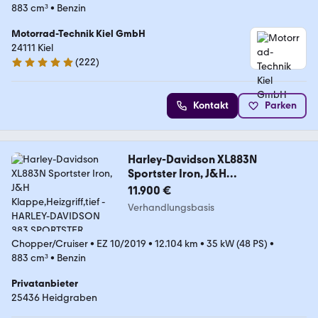
883 cm³
•
Benzin
Motorrad-Technik Kiel GmbH
24111 Kiel
(
222
)
4.9 Sterne
Kontakt
Parken
Harley-Davidson XL883N
Sportster Iron, J&H
Klappe,Heizgriff,tief
11.900 €
Verhandlungsbasis
Chopper/Cruiser
•
EZ 10/2019
•
12.104 km
•
35 kW (48 PS)
•
883 cm³
•
Benzin
Privatanbieter
25436 Heidgraben