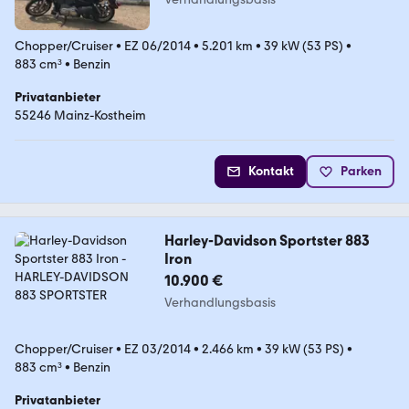
Chopper/Cruiser
•
EZ 06/2014
•
5.201 km
•
39 kW (53 PS)
•
883 cm³
•
Benzin
Privatanbieter
55246 Mainz-Kostheim
Kontakt
Parken
Harley-Davidson Sportster 883
Iron
10.900 €
Verhandlungsbasis
Chopper/Cruiser
•
EZ 03/2014
•
2.466 km
•
39 kW (53 PS)
•
883 cm³
•
Benzin
Privatanbieter