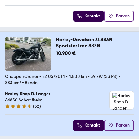
Kontakt
Parken
Harley-Davidson XL883N
Sportster Iron 883N
10.900 €
Chopper/Cruiser
•
EZ 05/2014
•
4.800 km
•
39 kW (53 PS)
•
883 cm³
•
Benzin
Harley-Shop D. Langer
64850 Schaafheim
(
52
)
4.5 Sterne
Kontakt
Parken