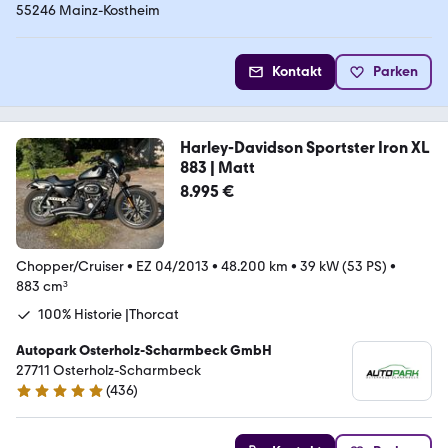
55246 Mainz-Kostheim
Kontakt
Parken
Harley-Davidson Sportster Iron XL
883 | Matt
8.995 €
Chopper/Cruiser
•
EZ 04/2013
•
48.200 km
•
39 kW (53 PS)
•
883 cm³
100% Historie |Thorcat
Autopark Osterholz-Scharmbeck GmbH
27711 Osterholz-Scharmbeck
(
436
)
4.9 Sterne