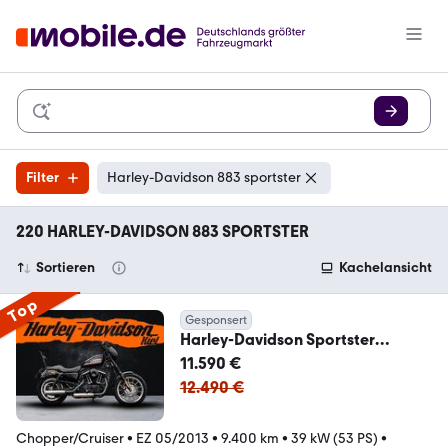
Filter
Harley-Davidson 883 sportster
220 HARLEY-DAVIDSON 883 SPORTSTER
Sortieren
Kachelansicht
Top
Gesponsert
Harley-Davidson Sportster
XL883R Roadster - MILLER
11.590 €
ABGASANLAGE -
12.490 €
Chopper/Cruiser
•
EZ 05/2013
•
9.400 km
•
39 kW (53 PS)
•