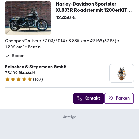
Harley-Davidson Sportster
XL883R Roadster mit 1200erKIT
und mehr
12.450 €
Chopper/Cruiser
•
EZ 03/2014
•
8.885 km
•
49 kW (67 PS)
•
1.202 cm³
•
Benzin
Racer
Reibchen & Stegemann GmbH
33609 Bielefeld
(
169
)
4.9 Sterne
Kontakt
Parken