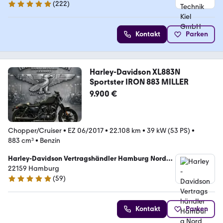
(
222
)
4.9 Sterne
Kontakt
Parken
Harley-Davidson XL883N
Sportster IRON 883 MILLER
9.900 €
Chopper/Cruiser
•
EZ 06/2017
•
22.108 km
•
39 kW (53 PS)
•
883 cm³
•
Benzin
Harley-Davidson Vertragshändler Hamburg Nord
Bike GmbH
22159 Hamburg
(
59
)
4.9 Sterne
Kontakt
Parken