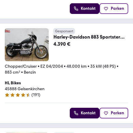
Kontakt
Parken
Gesponsert
Harley-Davidson 883 Sportster
Custom und Apfelkuchen
4.390 €
Chopper/Cruiser
•
EZ 04/2004
•
48.000 km
•
35 kW (48 PS)
•
883 cm³
•
Benzin
HL Bikes
45888 Gelsenkirchen
(
191
)
4.6 Sterne
Kontakt
Parken