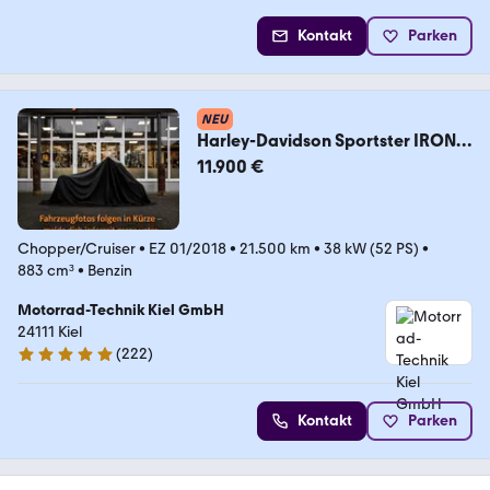
Kontakt
Parken
NEU
Harley-Davidson Sportster IRON
XL883N - Hard Candy Custom -
11.900 €
Chopper/Cruiser
•
EZ 01/2018
•
21.500 km
•
38 kW (52 PS)
•
883 cm³
•
Benzin
Motorrad-Technik Kiel GmbH
24111 Kiel
(
222
)
4.9 Sterne
Kontakt
Parken