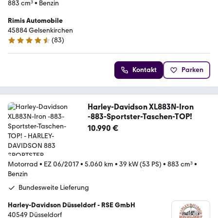
883 cm³
•
Benzin
Rimis Automobile
45884 Gelsenkirchen
(
83
)
4.7 Sterne
Kontakt
Parken
Harley-Davidson XL883N-Iron
-883-Sportster-Taschen-TOP!
10.990 €
Motorrad
•
EZ 06/2017
•
5.060 km
•
39 kW (53 PS)
•
883 cm³
•
Benzin
Bundesweite Lieferung
Harley-Davidson Düsseldorf - RSE GmbH
40549 Düsseldorf