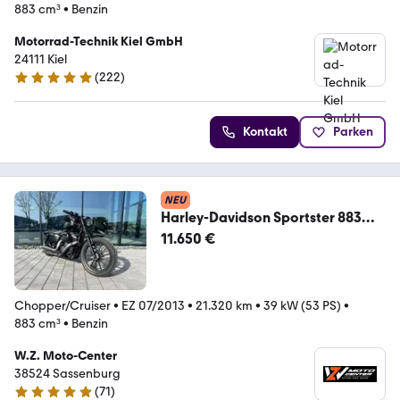
883 cm³
•
Benzin
Motorrad-Technik Kiel GmbH
24111 Kiel
(
222
)
4.9 Sterne
Kontakt
Parken
NEU
Harley-Davidson Sportster 883
iron 48 /CUSTOM TOP ZUSTAND
11.650 €
Chopper/Cruiser
•
EZ 07/2013
•
21.320 km
•
39 kW (53 PS)
•
883 cm³
•
Benzin
W.Z. Moto-Center
38524 Sassenburg
(
71
)
4.8 Sterne