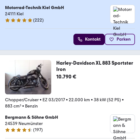
Motorrad-Technik Kiel GmbH
24111 Kiel
(
222
)
4.9 Sterne
Kontakt
Parken
Harley-Davidson XL 883 Sportster
Iron
10.790 €
Chopper/Cruiser
•
EZ 03/2017
•
22.000 km
•
38 kW (52 PS)
•
883 cm³
•
Benzin
Bergmann & Söhne GmbH
24539 Neumünster
(
197
)
4.6 Sterne