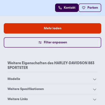
Kontakt
Parken
Mehr laden
Filter anpassen
Weitere Eigenschaften des
HARLEY-DAVIDSON 883
SPORTSTER
Modelle
Harley-Davidson
Weitere Spezifikationen
Harley-Davidson 48
Breakout
Harley-Davidson 1200
Harley-Davidson 1200
Weitere Links
Harley-Davidson Custom
Harley-Davidson CVO
custom
forty eight