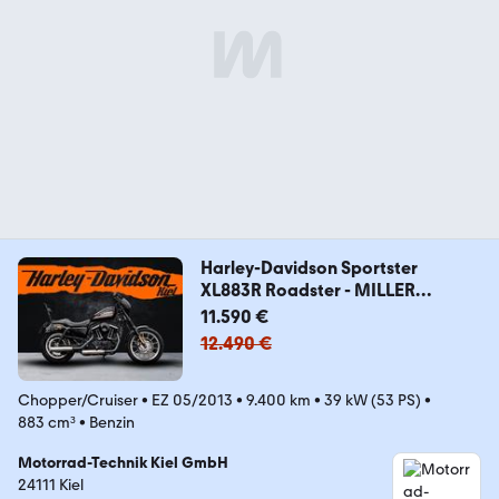
Harley-Davidson Sportster
XL883R Roadster - MILLER
ABGASANLAGE -
11.590 €
12.490 €
Chopper/Cruiser
•
EZ 05/2013
•
9.400 km
•
39 kW (53 PS)
•
883 cm³
•
Benzin
Motorrad-Technik Kiel GmbH
24111 Kiel