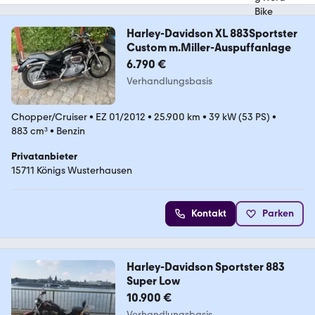
Harley-Davidson XL 883Sportster
Custom m.Miller-Auspuffanlage
6.790 €
Verhandlungsbasis
Chopper/Cruiser
•
EZ 01/2012
•
25.900 km
•
39 kW (53 PS)
•
883 cm³
•
Benzin
Privatanbieter
15711 Königs Wusterhausen
Kontakt
Parken
Harley-Davidson Sportster 883
Super Low
10.900 €
Verhandlungsbasis