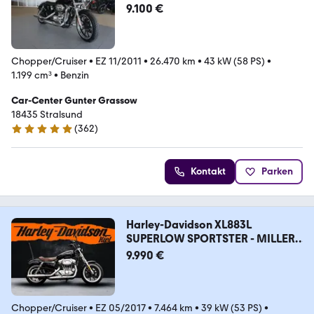
Certificate
9.100 €
Chopper/Cruiser
•
EZ 11/2011
•
26.470 km
•
43 kW (58 PS)
•
1.199 cm³
•
Benzin
Car-Center Gunter Grassow
18435 Stralsund
(
362
)
4.8 Sterne
Kontakt
Parken
Harley-Davidson XL883L
SUPERLOW SPORTSTER - MILLER
ABGASANLAGE
9.990 €
Chopper/Cruiser
•
EZ 05/2017
•
7.464 km
•
39 kW (53 PS)
•