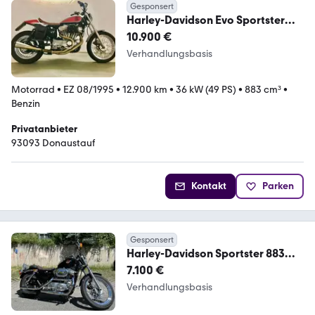
Gesponsert
Harley-Davidson Evo Sportster
883 "Flat-Track"-Umbau *Unikat*
10.900 €
Verhandlungsbasis
Motorrad
•
EZ 08/1995
•
12.900 km
•
36 kW (49 PS)
•
883 cm³
•
Benzin
Privatanbieter
93093 Donaustauf
Kontakt
Parken
Gesponsert
Harley-Davidson Sportster 883
XL2 / XLH Hugger
7.100 €
Verhandlungsbasis