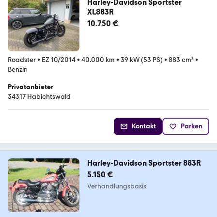
Harley-Davidson Sportster
XL883R
10.750 €
Roadster
•
EZ 10/2014
•
40.000 km
•
39 kW (53 PS)
•
883 cm³
•
Benzin
Privatanbieter
34317 Habichtswald
Kontakt
Parken
Harley-Davidson Sportster 883R
5.150 €
Verhandlungsbasis