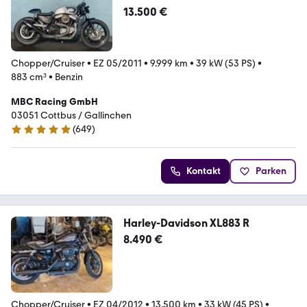
*UNIKAT*
13.500 €
Chopper/Cruiser
•
EZ 05/2011
•
9.999 km
•
39 kW (53 PS)
•
883 cm³
•
Benzin
MBC Racing GmbH
03051 Cottbus / Gallinchen
(
649
)
4.8 Sterne
Kontakt
Parken
Harley-Davidson XL883 R
8.490 €
Chopper/Cruiser
•
EZ 04/2012
•
13.500 km
•
33 kW (45 PS)
•