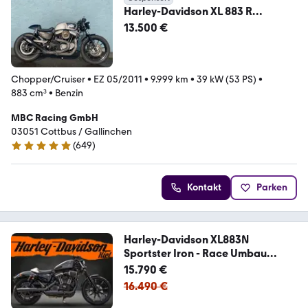
Harley-Davidson XL 883 R
SPORTSTER CAFE RACER UMBAU
13.500 €
*UNIKAT*
Chopper/Cruiser
•
EZ 05/2011
•
9.999 km
•
39 kW (53 PS)
•
883 cm³
•
Benzin
MBC Racing GmbH
03051 Cottbus / Gallinchen
(
649
)
4.8 Sterne
Kontakt
Parken
Harley-Davidson XL883N
Sportster Iron - Race Umbau
1200ccm - J&H
15.790 €
16.490 €