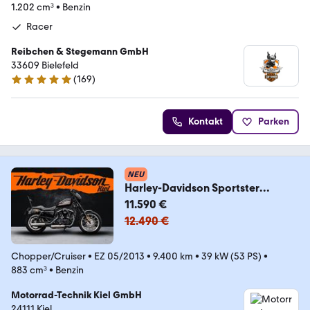
1.202 cm³
•
Benzin
Racer
Reibchen & Stegemann GmbH
33609 Bielefeld
(
169
)
4.9 Sterne
Kontakt
Parken
NEU
Harley-Davidson Sportster
XL883R Roadster - MILLER
11.590 €
ABGASANLAGE -
12.490 €
Chopper/Cruiser
•
EZ 05/2013
•
9.400 km
•
39 kW (53 PS)
•
883 cm³
•
Benzin
Motorrad-Technik Kiel GmbH
24111 Kiel