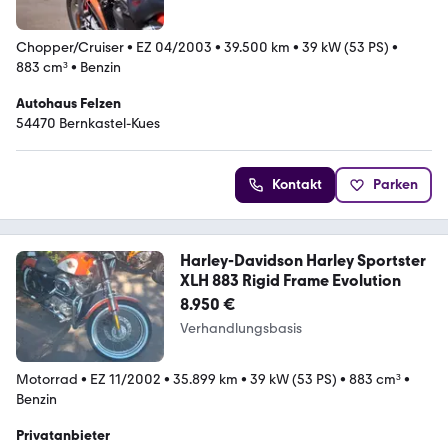
Chopper/Cruiser
•
EZ 04/2003
•
39.500 km
•
39 kW (53 PS)
•
883 cm³
•
Benzin
Autohaus Felzen
54470 Bernkastel-Kues
Kontakt
Parken
Harley-Davidson Harley Sportster
XLH 883 Rigid Frame Evolution
8.950 €
Verhandlungsbasis
Motorrad
•
EZ 11/2002
•
35.899 km
•
39 kW (53 PS)
•
883 cm³
•
Benzin
Privatanbieter