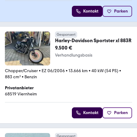
Kontakt
Parken
Gesponsert
Harley-Davidson Sportster xl 883R
9.500 €
Verhandlungsbasis
Chopper/Cruiser
•
EZ 06/2006
•
13.666 km
•
40 kW (54 PS)
•
883 cm³
•
Benzin
Privatanbieter
68519 Viernheim
Kontakt
Parken
Gesponsert