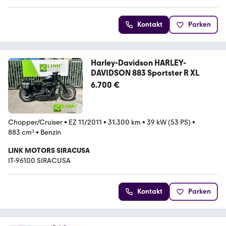
Kontakt
Parken
Harley-Davidson HARLEY-
DAVIDSON 883 Sportster R XL
6.700 €
Chopper/Cruiser
•
EZ 11/2011
•
31.300 km
•
39 kW (53 PS)
•
883 cm³
•
Benzin
LINK MOTORS SIRACUSA
IT-96100 SIRACUSA
Kontakt
Parken