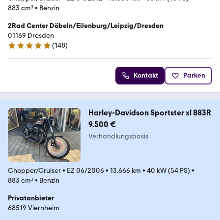
883 cm³
•
Benzin
2Rad Center Döbeln/Eilenburg/Leipzig/Dresden
01169 Dresden
(
148
)
5 Sterne
Kontakt
Parken
Harley-Davidson Sportster xl 883R
9.500 €
Verhandlungsbasis
Chopper/Cruiser
•
EZ 06/2006
•
13.666 km
•
40 kW (54 PS)
•
883 cm³
•
Benzin
Privatanbieter
68519 Viernheim