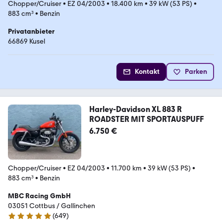
Chopper/Cruiser
•
EZ 04/2003
•
18.400 km
•
39 kW (53 PS)
•
883 cm³
•
Benzin
Privatanbieter
66869 Kusel
Kontakt
Parken
Harley-Davidson XL 883 R
ROADSTER MIT SPORTAUSPUFF
6.750 €
Chopper/Cruiser
•
EZ 04/2003
•
11.700 km
•
39 kW (53 PS)
•
883 cm³
•
Benzin
MBC Racing GmbH
03051 Cottbus / Gallinchen
(
649
)
4.8 Sterne