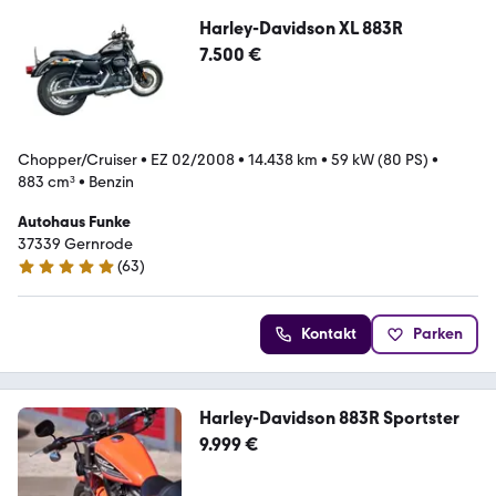
Harley-Davidson XL 883R
7.500 €
Chopper/Cruiser
•
EZ 02/2008
•
14.438 km
•
59 kW (80 PS)
•
883 cm³
•
Benzin
Autohaus Funke
37339 Gernrode
(
63
)
4.9 Sterne
Kontakt
Parken
Harley-Davidson 883R Sportster
9.999 €