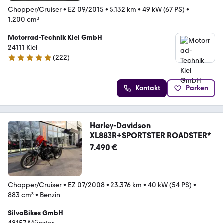
Chopper/Cruiser
•
EZ 09/2015
•
5.132 km
•
49 kW (67 PS)
•
1.200 cm³
Motorrad-Technik Kiel GmbH
24111 Kiel
(
222
)
4.9 Sterne
Kontakt
Parken
Harley-Davidson
XL883R+SPORTSTER ROADSTER*
7.490 €
Chopper/Cruiser
•
EZ 07/2008
•
23.376 km
•
40 kW (54 PS)
•
883 cm³
•
Benzin
SilvaBikes GmbH
48157 Münster