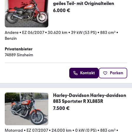
geiles Teil- mit Originalteilen
6.000 €
Andere
•
EZ 06/2007
•
30.620 km
•
39 kW (53 PS)
•
883 cm³
•
Benzin
Privatanbieter
74889 Sinsheim
Kontakt
Parken
Harley-Davidson Harley-davidson
883 Sportster R XL883R
7.500 €
Motorrad
•
EZ 07/2007
•
24.000 km
•
0 kW (0 PS)
•
883 cm³
•