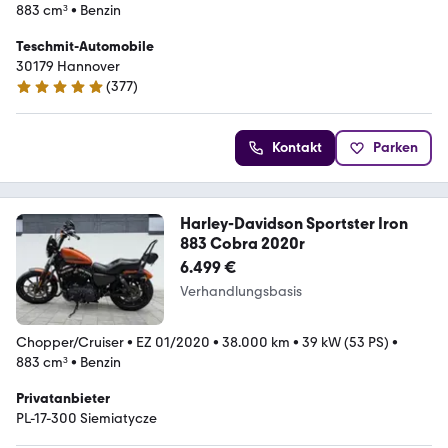
883 cm³
•
Benzin
Teschmit-Automobile
30179 Hannover
(
377
)
4.8 Sterne
Kontakt
Parken
Harley-Davidson Sportster Iron
883 Cobra 2020r
6.499 €
Verhandlungsbasis
Chopper/Cruiser
•
EZ 01/2020
•
38.000 km
•
39 kW (53 PS)
•
883 cm³
•
Benzin
Privatanbieter
PL-17-300 Siemiatycze