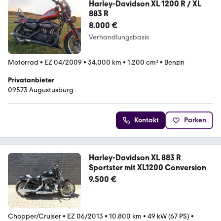
Harley-Davidson XL 1200 R / XL
883 R
8.000 €
Verhandlungsbasis
Motorrad
•
EZ 04/2009
•
34.000 km
•
1.200 cm³
•
Benzin
Privatanbieter
09573 Augustusburg
Kontakt
Parken
Harley-Davidson XL 883 R
Sportster mit XL1200 Conversion
9.500 €
Chopper/Cruiser
•
EZ 06/2013
•
10.800 km
•
49 kW (67 PS)
•