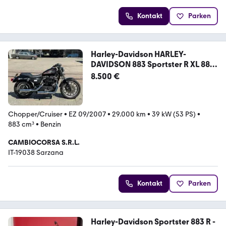
Kontakt
Parken
Harley-Davidson HARLEY-
DAVIDSON 883 Sportster R XL 883
R
8.500 €
Chopper/Cruiser
•
EZ 09/2007
•
29.000 km
•
39 kW (53 PS)
•
883 cm³
•
Benzin
CAMBIOCORSA S.R.L.
IT-19038 Sarzana
Kontakt
Parken
Harley-Davidson Sportster 883 R -