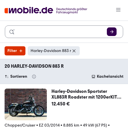
Filter
Harley-Davidson 883 r
20 HARLEY-DAVIDSON 883 R
Sortieren
Kachelansicht
Harley-Davidson Sportster
XL883R Roadster mit 1200erKIT
und mehr
12.450 €
Chopper/Cruiser
•
EZ 03/2014
•
8.885 km
•
49 kW (67 PS)
•