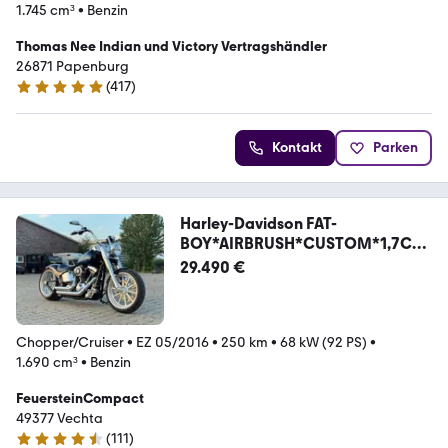
1.745 cm³
•
Benzin
Thomas Nee Indian und Victory Vertragshändler
26871 Papenburg
(
417
)
4.9 Sterne
Kontakt
Parken
Harley-Davidson FAT-
BOY*AIRBRUSH*CUSTOM*1,7CC
M*250KM*NEU*UNGLAUB
29.490 €
Chopper/Cruiser
•
EZ 05/2016
•
250 km
•
68 kW (92 PS)
•
1.690 cm³
•
Benzin
FeuersteinCompact
49377 Vechta
(
111
)
4.6 Sterne