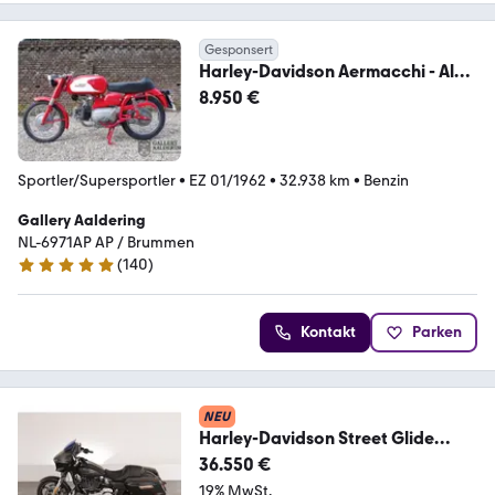
Gesponsert
Harley-Davidson Aermacchi - Ala
Verde 250
8.950 €
Sportler/Supersportler
•
EZ 01/1962
•
32.938 km
•
Benzin
Gallery Aaldering
NL-6971AP AP / Brummen
(
140
)
4.8 Sterne
Kontakt
Parken
NEU
Harley-Davidson Street Glide
FLHX Liberty Edition 250th USA
36.550 €
19% MwSt.