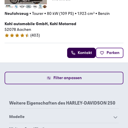
Neufahrzeug
•
Tourer
•
80 kW (109 PS)
•
1.923 cm³
•
Benzin
Kohl automobile GmbH, Kohl Motorrad
52078 Aachen
(
403
)
4.7 Sterne
Kontakt
Parken
Filter anpassen
Weitere Eigenschaften des
HARLEY-DAVIDSON 250
Modelle
Harley-Davidson