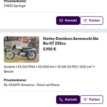
Privatanbieter
31832 Springe
Kontakt
Parken
Harley-Davidson Aermacchi Ala
Blu GT 250cc
5.950 €
Andere
•
EZ 06/1966
•
50.000 km
•
12 kW (16 PS)
•
250 cm³
•
Benzin
Privatanbieter
NL-5966PV America - Horst ad Maas
Kontakt
Parken