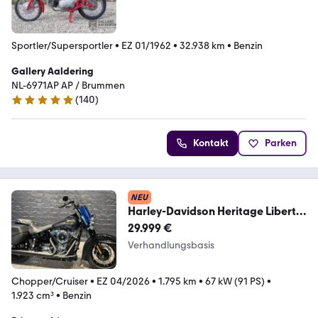
Sportler/Supersportler
•
EZ 01/1962
•
32.938 km
•
Benzin
Gallery Aaldering
NL-6971AP AP / Brummen
(
140
)
4.8 Sterne
Kontakt
Parken
NEU
Harley-Davidson Heritage Liberty
Edition 250years USA 1.Hand TOP
29.999 €
Verhandlungsbasis
Chopper/Cruiser
•
EZ 04/2026
•
1.795 km
•
67 kW (91 PS)
•
1.923 cm³
•
Benzin