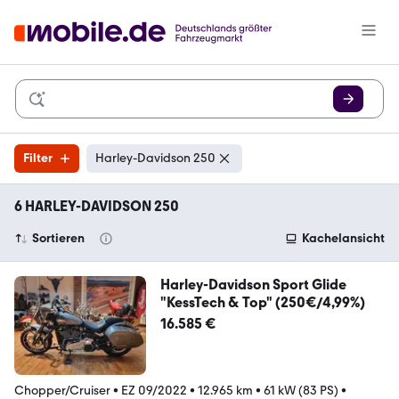
Filter
Harley-Davidson 250
6 HARLEY-DAVIDSON 250
Sortieren
Kachelansicht
Harley-Davidson Sport Glide
"KessTech & Top" (250€/4,99%)
16.585 €
Chopper/Cruiser
•
EZ 09/2022
•
12.965 km
•
61 kW (83 PS)
•