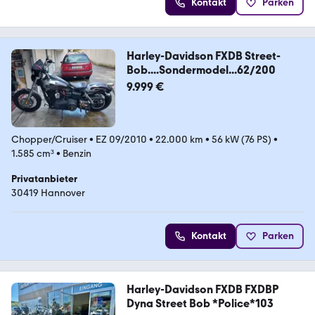
Kontakt
Parken
Harley-Davidson FXDB Street-
Bob....Sondermodel...62/200
9.999 €
Chopper/Cruiser
•
EZ 09/2010
•
22.000 km
•
56 kW (76 PS)
•
1.585 cm³
•
Benzin
Privatanbieter
30419 Hannover
Kontakt
Parken
Harley-Davidson FXDB FXDBP
Dyna Street Bob *Police*103