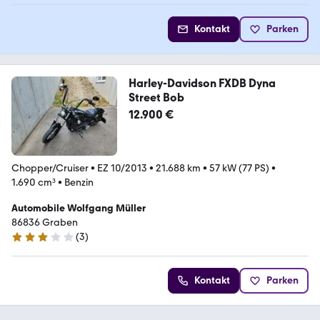
Kontakt
Parken
Harley-Davidson FXDB Dyna
Street Bob
12.900 €
Chopper/Cruiser
•
EZ 10/2013
•
21.688 km
•
57 kW (77 PS)
•
1.690 cm³
•
Benzin
Automobile Wolfgang Müller
86836 Graben
(
3
)
3 Sterne
Kontakt
Parken