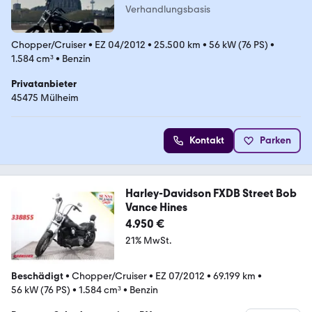
Verhandlungsbasis
Chopper/Cruiser
•
EZ 04/2012
•
25.500 km
•
56 kW (76 PS)
•
1.584 cm³
•
Benzin
Privatanbieter
45475 Mülheim
Kontakt
Parken
Harley-Davidson FXDB Street Bob
Vance Hines
4.950 €
21% MwSt.
Beschädigt
•
Chopper/Cruiser
•
EZ 07/2012
•
69.199 km
•
56 kW (76 PS)
•
1.584 cm³
•
Benzin