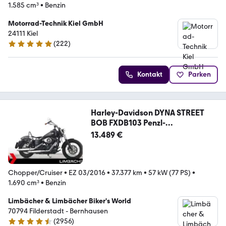
1.585 cm³
•
Benzin
Motorrad-Technik Kiel GmbH
24111 Kiel
(
222
)
4.9 Sterne
Kontakt
Parken
Harley-Davidson DYNA STREET
BOB FXDB103 Penzl-
Klappenauspuff
13.489 €
Chopper/Cruiser
•
EZ 03/2016
•
37.377 km
•
57 kW (77 PS)
•
1.690 cm³
•
Benzin
Limbächer & Limbächer Biker's World
70794 Filderstadt - Bernhausen
(
2956
)
4.7 Sterne