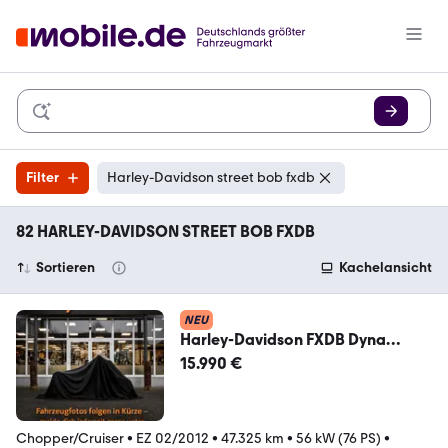
Filter
Harley-Davidson street bob fxdb
82 HARLEY-DAVIDSON STREET BOB FXDB
Sortieren
Kachelansicht
NEU
Harley-Davidson FXDB Dyna
Street Bob Twin Cam - Jekill &
15.990 €
Hyde
Chopper/Cruiser
•
EZ 02/2012
•
47.325 km
•
56 kW (76 PS)
•