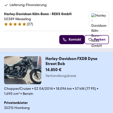
Lieferung-Finanzierung
Harley-Davidson Köln-Bonn - REKS GmbH
50389 Wesseling
(
27
)
4.8 Sterne
Kontakt
Parken
Harley-Davidson FXDB Dyna
Street Bob
14.850 €
Verhandlungsbasis
Chopper/Cruiser
•
EZ 04/2014
•
18.096 km
•
57 kW (77 PS)
•
1.690 cm³
•
Benzin
Privatanbieter
35315 Homberg