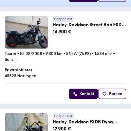
Gesponsert
Harley-Davidson Street Bob FXDB
Spezial
14.900 €
Tourer
•
EZ 08/2008
•
9.800 km
•
56 kW (76 PS)
•
1.584 cm³
•
Benzin
Privatanbieter
45525 Hattingen
Kontakt
Parken
Gesponsert
Harley-Davidson FXDB Dyna
Street Bob
12.900 €