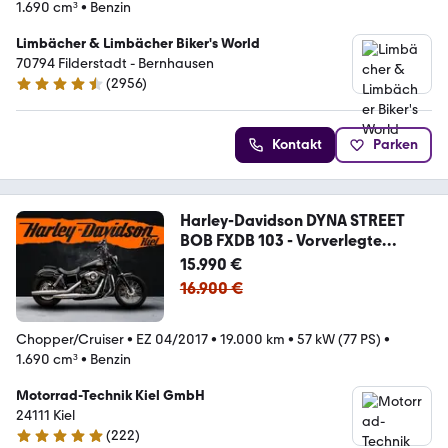
1.690 cm³
•
Benzin
Limbächer & Limbächer Biker's World
70794 Filderstadt - Bernhausen
(
2956
)
4.7 Sterne
Kontakt
Parken
Harley-Davidson DYNA STREET
BOB FXDB 103 - Vorverlegte
Fußrasten
15.990 €
16.900 €
Chopper/Cruiser
•
EZ 04/2017
•
19.000 km
•
57 kW (77 PS)
•
1.690 cm³
•
Benzin
Motorrad-Technik Kiel GmbH
24111 Kiel
(
222
)
4.9 Sterne