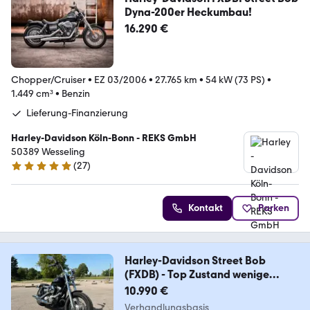
Dyna-200er Heckumbau!
16.290 €
Chopper/Cruiser
•
EZ 03/2006
•
27.765 km
•
54 kW (73 PS)
•
1.449 cm³
•
Benzin
Lieferung-Finanzierung
Harley-Davidson Köln-Bonn - REKS GmbH
50389 Wesseling
(
27
)
4.8 Sterne
Kontakt
Parken
Harley-Davidson Street Bob
(FXDB) - Top Zustand wenige
Kilometer
10.990 €
Verhandlungsbasis