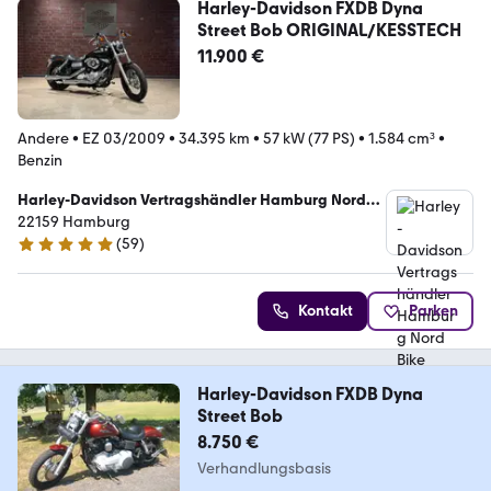
Harley-Davidson FXDB Dyna
Street Bob ORIGINAL/KESSTECH
11.900 €
Andere
•
EZ 03/2009
•
34.395 km
•
57 kW (77 PS)
•
1.584 cm³
•
Benzin
Harley-Davidson Vertragshändler Hamburg Nord
Bike GmbH
22159 Hamburg
(
59
)
4.9 Sterne
Kontakt
Parken
Harley-Davidson FXDB Dyna
Street Bob
8.750 €
Verhandlungsbasis