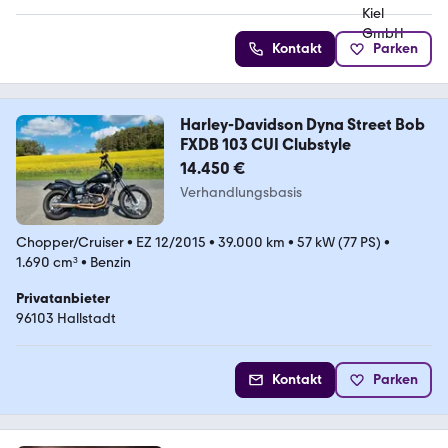
Kontakt
Parken
Harley-Davidson Dyna Street Bob
FXDB 103 CUI Clubstyle
14.450 €
Verhandlungsbasis
Chopper/Cruiser
•
EZ 12/2015
•
39.000 km
•
57 kW (77 PS)
•
1.690 cm³
•
Benzin
Privatanbieter
96103 Hallstadt
Kontakt
Parken