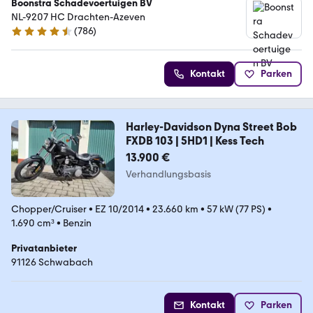
Boonstra Schadevoertuigen BV
NL-9207 HC Drachten-Azeven
(
786
)
4.4 Sterne
Kontakt
Parken
Harley-Davidson Dyna Street Bob
FXDB 103 | 5HD1 | Kess Tech
13.900 €
Verhandlungsbasis
Chopper/Cruiser
•
EZ 10/2014
•
23.660 km
•
57 kW (77 PS)
•
1.690 cm³
•
Benzin
Privatanbieter
91126 Schwabach
Kontakt
Parken