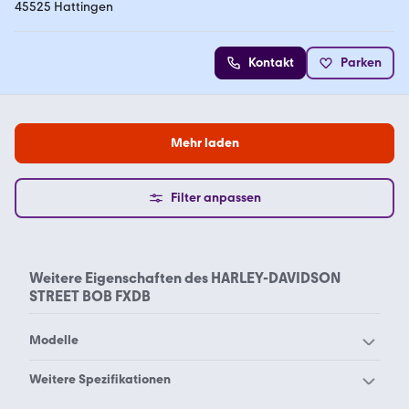
45525 Hattingen
Kontakt
Parken
Mehr laden
Filter anpassen
Weitere Eigenschaften des
HARLEY-DAVIDSON
STREET BOB FXDB
Modelle
Harley-Davidson
Weitere Spezifikationen
Harley-Davidson 48
Breakout