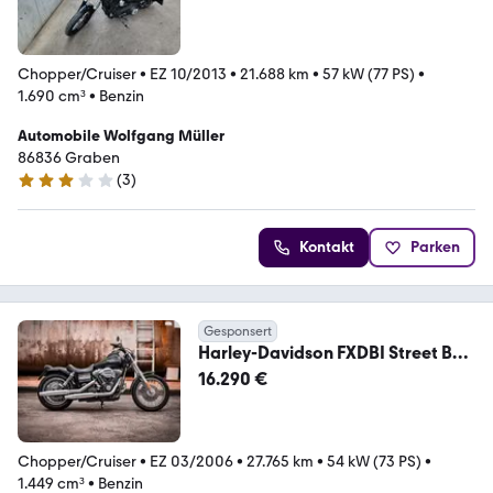
Chopper/Cruiser
•
EZ 10/2013
•
21.688 km
•
57 kW (77 PS)
•
1.690 cm³
•
Benzin
Automobile Wolfgang Müller
86836 Graben
(
3
)
3 Sterne
Kontakt
Parken
Gesponsert
Harley-Davidson FXDBI Street Bob
Dyna-200er Heckumbau!
16.290 €
Chopper/Cruiser
•
EZ 03/2006
•
27.765 km
•
54 kW (73 PS)
•
1.449 cm³
•
Benzin