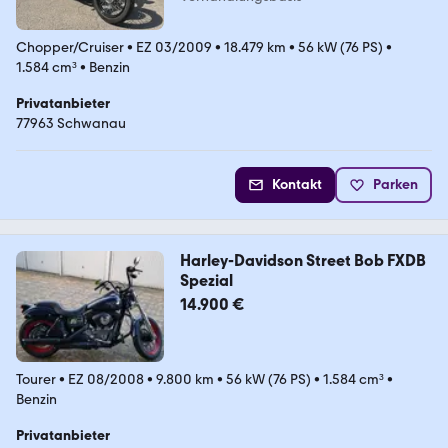
Chopper/Cruiser
•
EZ 03/2009
•
18.479 km
•
56 kW (76 PS)
•
1.584 cm³
•
Benzin
Privatanbieter
77963 Schwanau
Kontakt
Parken
Harley-Davidson Street Bob FXDB
Spezial
14.900 €
Tourer
•
EZ 08/2008
•
9.800 km
•
56 kW (76 PS)
•
1.584 cm³
•
Benzin
Privatanbieter