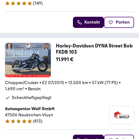
(
149
)
4.8 Sterne
Kontakt
Parken
Harley-Davidson DYNA Street Bob
FXDB 103
11.991 €
Chopper/Cruiser
•
EZ 07/2015
•
13.500 km
•
57 kW (77 PS)
•
1.690 cm³
•
Benzin
Scheckheftgepflegt
Autoagentur Wolf GmbH
47506 Neukirchen-Vluyn
(
413
)
4.9 Sterne