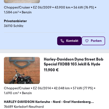
Chopper/Cruiser
•
EZ 06/2009
•
43.900 km
•
56 kW (76 PS)
•
1.584 cm³
•
Benzin
Privatanbieter
36110 Schlitz
Kontakt
Parken
Harley-Davidson Dyna Street Bob
Special FXDBB 103 Jekill & Hyde
11.900 €
Chopper/Cruiser
•
EZ 06/2014
•
42.048 km
•
57 kW (77 PS)
•
1.690 cm³
•
Benzin
HARLEY-DAVIDSON Karlsruhe - Nord - Graf Hardenberg
Motorcycle GmbH
76689 Karlsdorf-Neuthard