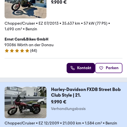
9.900 €
Chopper/Cruiser
•
EZ 07/2013
•
35.637 km
•
57 kW (77 PS)
•
1.690 cm³
•
Benzin
Ernst Cars&Bikes GmbH
93086 Wörth an der Donau
(
44
)
5 Sterne
Kontakt
Parken
Harley-Davidson FXDB Street Bob
Club Style | 21.
9.990 €
Verhandlungsbasis
Chopper/Cruiser
•
EZ 12/2009
•
21.000 km
•
1.584 cm³
•
Benzin