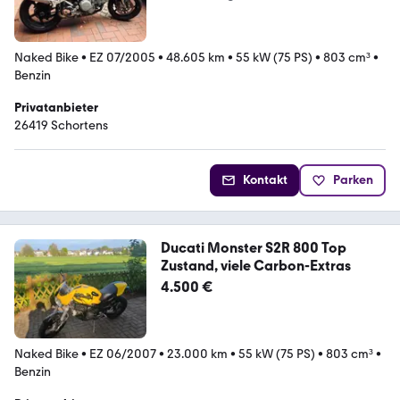
Naked Bike
•
EZ 07/2005
•
48.605 km
•
55 kW (75 PS)
•
803 cm³
•
Benzin
Privatanbieter
26419 Schortens
Kontakt
Parken
Ducati Monster S2R 800 Top
Zustand, viele Carbon-Extras
4.500 €
Naked Bike
•
EZ 06/2007
•
23.000 km
•
55 kW (75 PS)
•
803 cm³
•
Benzin