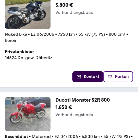
3.800 €
Verhandlungsbasis
Naked Bike
•
EZ 06/2006
•
7.950 km
•
55 kW (75 PS)
•
800 cm³
•
Benzin
Privatanbieter
14624 Dallgow-Döberitz
Kontakt
Parken
Ducati Monster S2R 800
1.850 €
Verhandlungsbasis
Beschädigt
•
Motorrad
•
EZ 04/2006
•
6.800 km
•
55 kW (75 PS)
•