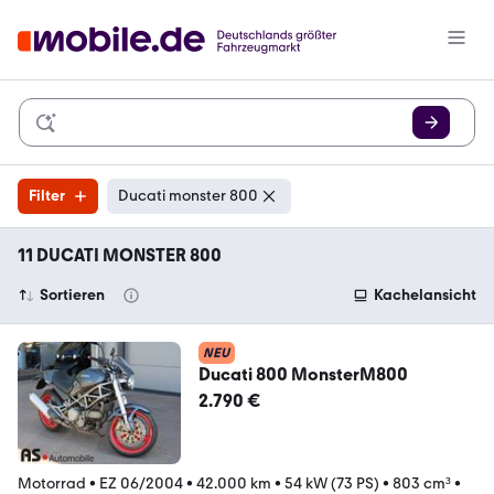
Filter
Ducati monster 800
11 DUCATI MONSTER 800
Sortieren
Kachelansicht
NEU
Ducati 800 MonsterM800
2.790 €
Motorrad
•
EZ 06/2004
•
42.000 km
•
54 kW (73 PS)
•
803 cm³
•