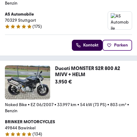
Benzin
AS Automobile
70329 Stuttgart
(
175
)
4.8 Sterne
Kontakt
Parken
Ducati MONSTER S2R 800 A2
MIVV + HELM
3.950 €
Naked Bike
•
EZ 06/2007
•
33.997 km
•
54 kW (73 PS)
•
803 cm³
•
Benzin
BRINKER MOTORCYCLES
49844 Bawinkel
(
134
)
5 Sterne