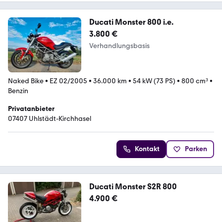
Ducati Monster 800 i.e.
3.800 €
Verhandlungsbasis
Naked Bike
•
EZ 02/2005
•
36.000 km
•
54 kW (73 PS)
•
800 cm³
•
Benzin
Privatanbieter
07407 Uhlstädt-Kirchhasel
Kontakt
Parken
Ducati Monster S2R 800
4.900 €