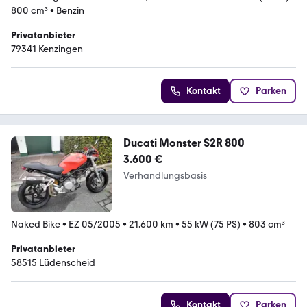
800 cm³
•
Benzin
Privatanbieter
79341 Kenzingen
Kontakt
Parken
Ducati Monster S2R 800
3.600 €
Verhandlungsbasis
Naked Bike
•
EZ 05/2005
•
21.600 km
•
55 kW (75 PS)
•
803 cm³
Privatanbieter
58515 Lüdenscheid
Kontakt
Parken