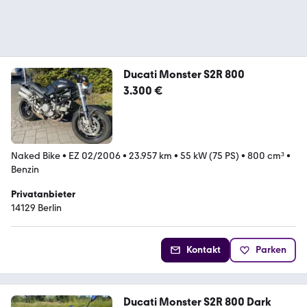
Ducati Monster S2R 800
3.300 €
Naked Bike
•
EZ 02/2006
•
23.957 km
•
55 kW (75 PS)
•
800 cm³
•
Benzin
Privatanbieter
14129 Berlin
Kontakt
Parken
Ducati Monster S2R 800 Dark