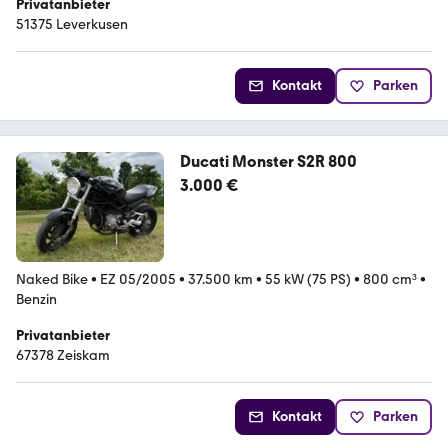
Privatanbieter
51375 Leverkusen
Kontakt
Parken
Ducati Monster S2R 800
3.000 €
Naked Bike
•
EZ 05/2005
•
37.500 km
•
55 kW (75 PS)
•
800 cm³
•
Benzin
Privatanbieter
67378 Zeiskam
Kontakt
Parken